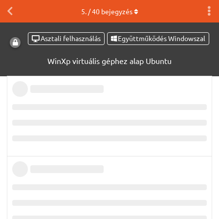
5
. /
40
bejegyzés
Asztali felhasználás
Együttműködés Windowszal
WinXp virtuális géphez alap Ubuntu