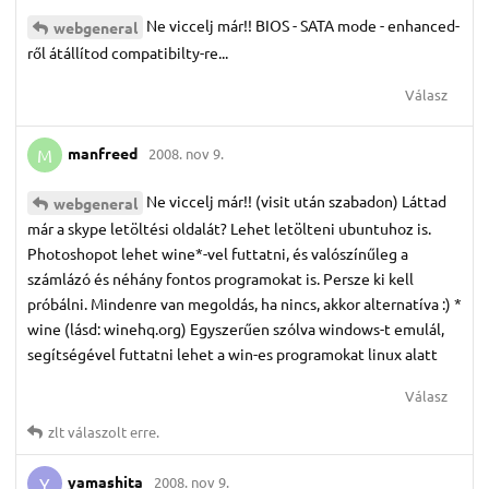
Ne viccelj már!! BIOS - SATA mode - enhanced-
webgeneral
ről átállítod compatibilty-re...
Válasz
manfreed
2008. nov 9.
M
Ne viccelj már!! (visit után szabadon) Láttad
webgeneral
már a skype letöltési oldalát? Lehet letölteni ubuntuhoz is.
Photoshopot lehet wine*-vel futtatni, és valószínűleg a
számlázó és néhány fontos programokat is. Persze ki kell
próbálni. Mindenre van megoldás, ha nincs, akkor alternatíva :) *
wine (lásd: winehq.org) Egyszerűen szólva windows-t emulál,
segítségével futtatni lehet a win-es programokat linux alatt
Válasz
zlt
válaszolt erre.
yamashita
2008. nov 9.
Y