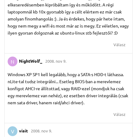
elkeseredésemben kipróbáltam így és működött. A régi
laptopomnál kb 10x gyorsabb így a célt elértem ez már csak
amolyan finomhangolás :). Ja és érdekes, hogy pár hete írtam,
hogy nem megy a wifi és most már az is megy. Ez véletlen, vagy
ilyen gyorsan dolgoznak az ubuntu-linux stb fejlesztői? :D
Válasz
NightWolf_
2008. nov 9.
N
Windows XP SP1 kell legalább, hogy a SATA-s HDD-t láthassa.
nLite-tal tudsz integrálni... Esetleg BIOS-ban a merevlemez
konfigot AHCI-re állítottad, vagy RAID-ezel (mondjuk ha csak
egy merevlemez van nehéz), ez esetben driver integrálás (csak
nem sata driver, hanem raid/ahci driver).
Válasz
visit
2008. nov 9.
V