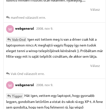
Válasz
manfreed
válaszolt erre.
webgeneral
2008. nov 9.
W
Igen ezt tettem meg is van a driver csak hát a
Vak-Ond
laptopomon nincs A: meghajtó vagyis floppy így nem tudok
eleget tenni a winxp telepítőjének kérésének :). Próbáltam már
Nlite vagy mit is saját telpítőt csináltam, de akkor sem látja.
Válasz
Vak-Ond
válaszolt erre.
webgeneral
2008. nov 9.
W
Hát igen, vettem egy laptopot, hogy gyorsabb
Tigger
legyen, gondoltam letörlöm a vistat és rakok rá egy XP-t. A fene
sem gondolta, hogy nem fog felmenni rá. Így végső