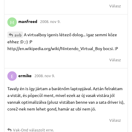
Válasz
manfreed
2008. nov 9.
M
A virtualboy igenis létező dolog... igaz semmi köze
avb
ehhez :D ;-) :P
http://en.wikipedia.org/wiki/Nintendo_Virtual_Boy bocsi. :P
Válasz
ermike
2008. nov 9.
E
Tavaly én is így jártam a barátnőm laptopjával. Aztán felraktam
a vistát, és pöpecül ment, mivel ezek az új vasak vistára jól
vannak optimalizálva (plusz vistában benne van a sata driver is),
core2-nek nem lehet gond, hamár az ubi nem jó.
Válasz
Vak-Ond
válaszolt erre.