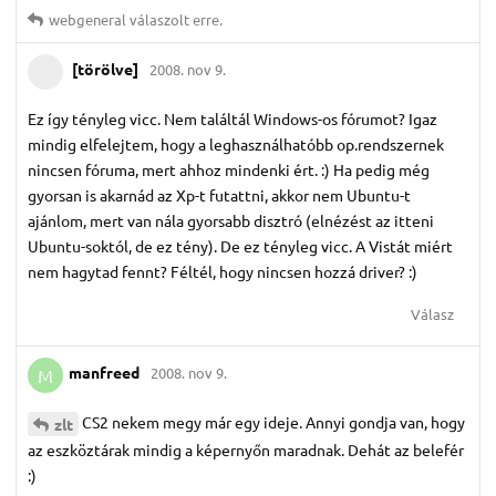
webgeneral
válaszolt erre.
[törölve]
2008. nov 9.
Ez így tényleg vicc. Nem találtál Windows-os fórumot? Igaz
mindig elfelejtem, hogy a leghasználhatóbb op.rendszernek
nincsen fóruma, mert ahhoz mindenki ért. :) Ha pedig még
gyorsan is akarnád az Xp-t futattni, akkor nem Ubuntu-t
ajánlom, mert van nála gyorsabb disztró (elnézést az itteni
Ubuntu-soktól, de ez tény). De ez tényleg vicc. A Vistát miért
nem hagytad fennt? Féltél, hogy nincsen hozzá driver? :)
Válasz
manfreed
2008. nov 9.
M
CS2 nekem megy már egy ideje. Annyi gondja van, hogy
zlt
az eszköztárak mindig a képernyőn maradnak. Dehát az belefér
:)