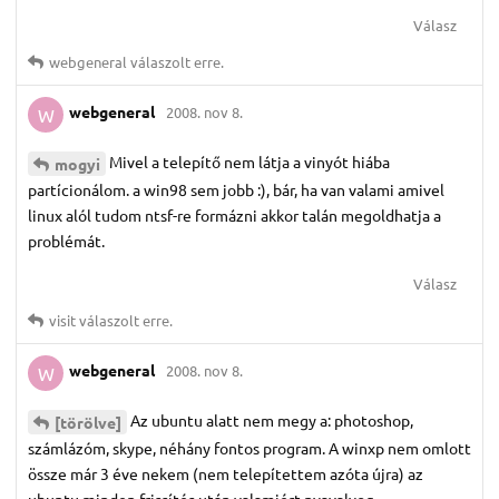
Válasz
webgeneral
válaszolt erre.
webgeneral
2008. nov 8.
W
Mivel a telepítő nem látja a vinyót hiába
mogyi
partícionálom. a win98 sem jobb :), bár, ha van valami amivel
linux alól tudom ntsf-re formázni akkor talán megoldhatja a
problémát.
Válasz
visit
válaszolt erre.
webgeneral
2008. nov 8.
W
Az ubuntu alatt nem megy a: photoshop,
[törölve]
számlázóm, skype, néhány fontos program. A winxp nem omlott
össze már 3 éve nekem (nem telepítettem azóta újra) az
ubuntu minden frissítés után valamiért nyavalyog.....