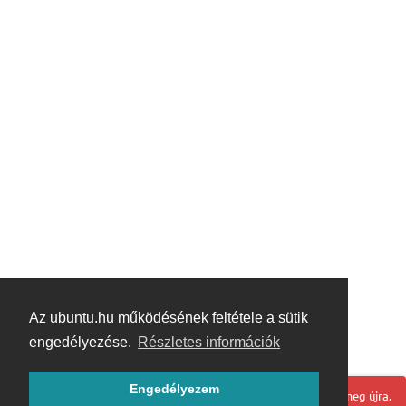
Az ubuntu.hu működésének feltétele a sütik
engedélyezése.
Részletes információk
Engedélyezem
Hoppá! Valami hiba történt. Frissítse az oldalt és próbálja meg újra.