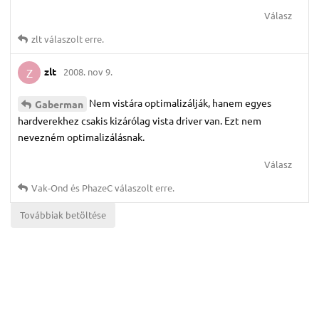
Válasz
zlt
válaszolt erre.
zlt
2008. nov 9.
Z
Nem vistára optimalizálják, hanem egyes
Gaberman
hardverekhez csakis kizárólag vista driver van. Ezt nem
nevezném optimalizálásnak.
Válasz
Vak-Ond
és
PhazeC
válaszolt erre.
Továbbiak betöltése