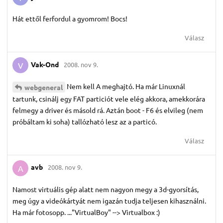
Hát ettől ferfordul a gyomrom! Bocs!
Válasz
Vak-Ond
2008. nov 9.
V
Nem kell A meghajtó. Ha már Linuxnál
webgeneral
tartunk, csinálj egy FAT particiót vele elég akkora, amekkorára
felmegy a driver és másold rá. Aztán boot - F6 és elvileg (nem
próbáltam ki soha) tallózható lesz az a particó.
Válasz
avb
2008. nov 9.
A
Namost virtuális gép alatt nem nagyon megy a 3d-gyorsítás,
meg úgy a videókártyát nem igazán tudja teljesen kihasználni.
Ha már fotosopp. ..."VirtualBoy" --> Virtualbox :)