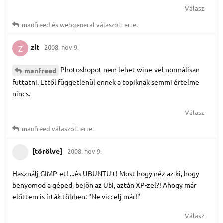
Válasz
manfreed
és
webgeneral
válaszolt erre.
zlt
2008. nov 9.
Z
Photoshopot nem lehet wine-vel normálisan
manfreed
futtatni. Ettől függetlenül ennek a topiknak semmi értelme
nincs.
Válasz
manfreed
válaszolt erre.
[törölve]
2008. nov 9.
Használj GIMP-et! ...és UBUNTU-t! Most hogy néz az ki, hogy
benyomod a géped, bejön az Ubi, aztán XP-zel?! Ahogy már
előttem is írták többen: "Ne viccelj már!"
Válasz