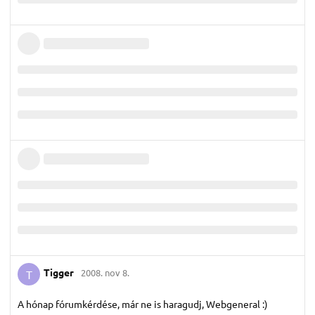
Tigger
2008. nov 8.
T
A hónap fórumkérdése, már ne is haragudj, Webgeneral :)