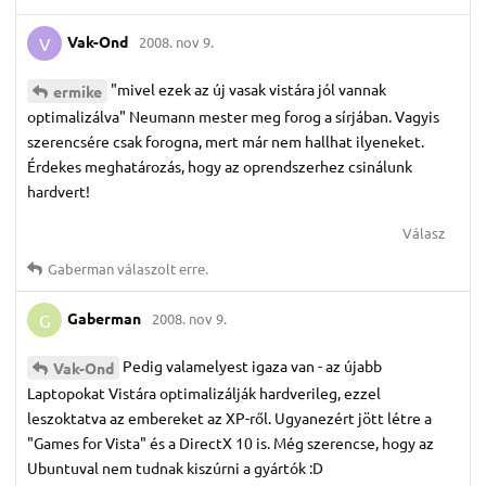
Vak-Ond
2008. nov 9.
V
"mivel ezek az új vasak vistára jól vannak
ermike
optimalizálva" Neumann mester meg forog a sírjában. Vagyis
szerencsére csak forogna, mert már nem hallhat ilyeneket.
Érdekes meghatározás, hogy az oprendszerhez csinálunk
hardvert!
Válasz
Gaberman
válaszolt erre.
Gaberman
2008. nov 9.
G
Pedig valamelyest igaza van - az újabb
Vak-Ond
Laptopokat Vistára optimalizálják hardverileg, ezzel
leszoktatva az embereket az XP-ről. Ugyanezért jött létre a
"Games for Vista" és a DirectX 10 is. Még szerencse, hogy az
Ubuntuval nem tudnak kiszúrni a gyártók :D