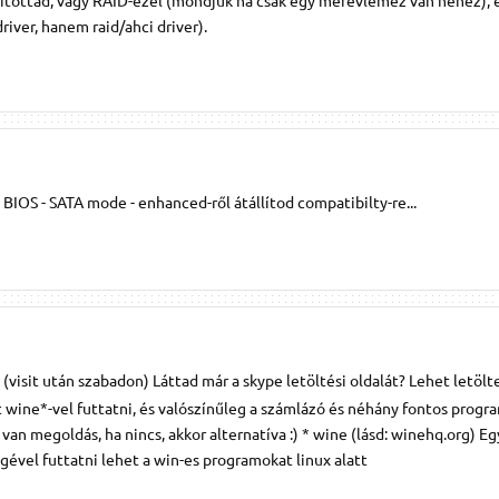
ítottad, vagy RAID-ezel (mondjuk ha csak egy merevlemez van nehéz), 
river, hanem raid/ahci driver).
! BIOS - SATA mode - enhanced-ről átállítod compatibilty-re...
! (visit után szabadon) Láttad már a skype letöltési oldalát? Lehet letölt
wine*-vel futtatni, és valószínűleg a számlázó és néhány fontos progra
 van megoldás, ha nincs, akkor alternatíva :) * wine (lásd: winehq.org) E
gével futtatni lehet a win-es programokat linux alatt