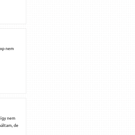
nxp nem
y így nem
náltam, de