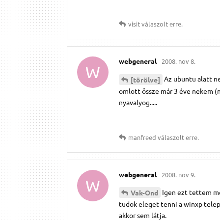
visit
válaszolt erre.
webgeneral
2008. nov 8.
W
Az ubuntu alatt n
[törölve]
omlott össze már 3 éve nekem (n
nyavalyog.....
manfreed
válaszolt erre.
webgeneral
2008. nov 9.
W
Igen ezt tettem me
Vak-Ond
tudok eleget tenni a winxp telepí
akkor sem látja.