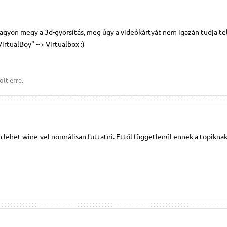
nagyon megy a 3d-gyorsítás, meg úgy a videókártyát nem igazán tudja te
VirtualBoy" --> Virtualbox :)
lt erre.
lehet wine-vel normálisan futtatni. Ettől függetlenül ennek a topikn