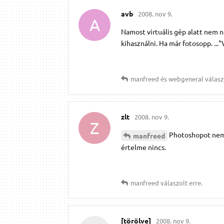
avb
2008. nov 9.
A
Namost virtuális gép alatt nem 
kihasználni. Ha már fotosopp. ..."
manfreed
és
webgeneral
válaszo
zlt
2008. nov 9.
Z
Photoshopot nem 
manfreed
értelme nincs.
manfreed
válaszolt erre.
[törölve]
2008. nov 9.