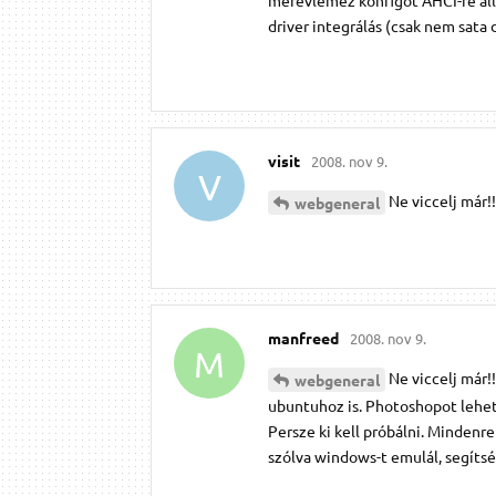
merevlemez konfigot AHCI-re áll
driver integrálás (csak nem sata d
visit
2008. nov 9.
V
Ne viccelj már!
webgeneral
manfreed
2008. nov 9.
M
Ne viccelj már!
webgeneral
ubuntuhoz is. Photoshopot lehet 
Persze ki kell próbálni. Mindenre
szólva windows-t emulál, segítsé