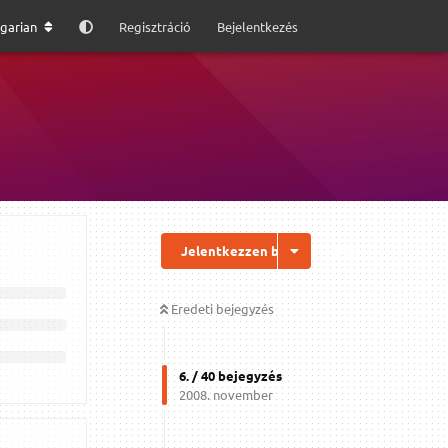
garian
Regisztráció
Bejelentkezés
Jelentkezzen be a válaszhoz
Eredeti bejegyzés
6
. /
40
bejegyzés
2008. november