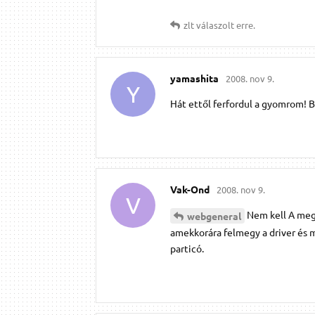
zlt
válaszolt erre.
yamashita
2008. nov 9.
Y
Hát ettől ferfordul a gyomrom! B
Vak-Ond
2008. nov 9.
V
Nem kell A megh
webgeneral
amekkorára felmegy a driver és má
particó.