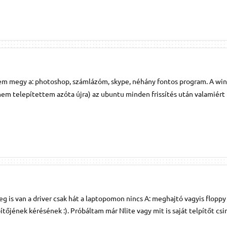
em megy a: photoshop, számlázóm, skype, néhány fontos program. A wi
em telepítettem azóta újra) az ubuntu minden frissítés után valamiért
g is van a driver csak hát a laptopomon nincs A: meghajtó vagyis flopp
tőjének kérésének :). Próbáltam már Nlite vagy mit is saját telpítőt csi