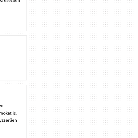
ez esetben
eni
mokat is.
gyszerűen