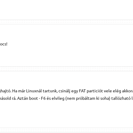
ocs!
ajtó. Ha már Linuxnál tartunk, csinálj egy FAT particiót vele elég akkor
sold rá. Aztán boot - F6 és elvileg (nem próbáltam ki soha) tallózható l