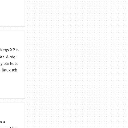
á egy XP-t.
t. A régi
gy pár hete
-linux stb
n a