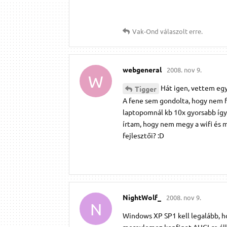
Vak-Ond
válaszolt erre.
webgeneral
2008. nov 9.
W
Hát igen, vettem egy
Tigger
A fene sem gondolta, hogy nem f
laptopomnál kb 10x gyorsabb így 
írtam, hogy nem megy a wifi és m
fejlesztői? :D
NightWolf_
2008. nov 9.
N
Windows XP SP1 kell legalább, hog