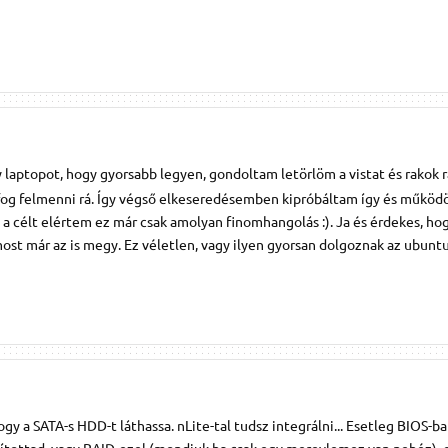
 laptopot, hogy gyorsabb legyen, gondoltam letörlöm a vistat és rakok r
og felmenni rá. Így végső elkeseredésemben kipróbáltam így és működöt
a célt elértem ez már csak amolyan finomhangolás :). Ja és érdekes, ho
ost már az is megy. Ez véletlen, vagy ilyen gyorsan dolgoznak az ubuntu
y a SATA-s HDD-t láthassa. nLite-tal tudsz integrálni... Esetleg BIOS-ba