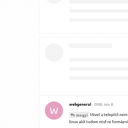
webgeneral
2008. nov 8.
W
Mivel a telepítő nem 
mogyi
linux alól tudom ntsf-re formázn