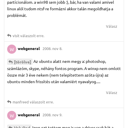
partícionálom. a win98 sem jobb :), bár, ha van valami amivel
linux alól tudom ntsf-re formázni akkor talán megoldhatja a
problémát.
Válasz
visit
válaszolt erre.
webgeneral
2008. nov 8.
W
Az ubuntu alatt nem megy a: photoshop,
[törölve]
számlázóm, skype, néhány fontos program. A winxp nem omlott
össze már 3 éve nekem (nem telepítettem azóta újra) az
ubuntu minden frissítés után valamiért nyavalyog.....
Válasz
manfreed
válaszolt erre.
webgeneral
2008. nov 9.
W
Igen ezt tettem meg is van a driver csak hát a
Vak-Ond