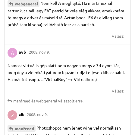
Nem kell A meghajtó. Ha már Linuxnál
webgeneral
tartunk, csinálj egy FAT particiót vele elég akkora, amekkorára
felmegy a driver és másold rá. Aztán boot - F6 és elvileg (nem
próbáltam ki soha) tallózható lesz az a particó.
Válasz
avb
2008. nov 9.
A
Namost virtuális gép alatt nem nagyon megy a 3d-gyorsítás,
meg úgy a videókártyát nem igazán tudja teljesen kihasználni.
Ha már fotosopp. ..."VirtualBoy" --> Virtualbox :)
Válasz
manfreed
és
webgeneral
válaszolt erre.
zlt
2008. nov 9.
Z
Photoshopot nem lehet wine-vel normálisan
manfreed