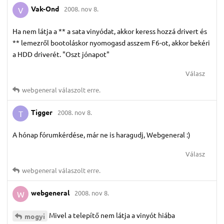
Vak-Ond
2008. nov 8.
V
Ha nem látja a ** a sata vinyódat, akkor keress hozzá drivert és
** lemezről bootoláskor nyomogasd asszem F6-ot, akkor bekéri
a HDD driverét. "Oszt jónapot"
Válasz
webgeneral
válaszolt erre.
Tigger
2008. nov 8.
T
A hónap fórumkérdése, már ne is haragudj, Webgeneral :)
Válasz
webgeneral
válaszolt erre.
webgeneral
2008. nov 8.
W
Mivel a telepítő nem látja a vinyót hiába
mogyi