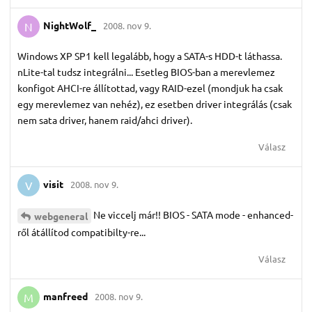
NightWolf_
2008. nov 9.
N
Windows XP SP1 kell legalább, hogy a SATA-s HDD-t láthassa.
nLite-tal tudsz integrálni... Esetleg BIOS-ban a merevlemez
konfigot AHCI-re állítottad, vagy RAID-ezel (mondjuk ha csak
egy merevlemez van nehéz), ez esetben driver integrálás (csak
nem sata driver, hanem raid/ahci driver).
Válasz
visit
2008. nov 9.
V
Ne viccelj már!! BIOS - SATA mode - enhanced-
webgeneral
ről átállítod compatibilty-re...
Válasz
manfreed
2008. nov 9.
M