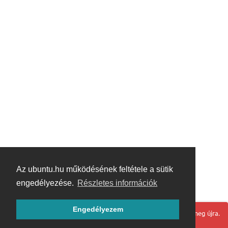
Az ubuntu.hu működésének feltétele a sütik
engedélyezése.
Részletes információk
Engedélyezem
Hoppá! Valami hiba történt. Frissítse az oldalt és próbálja meg újra.