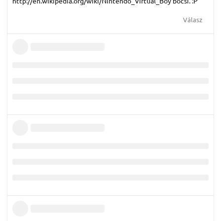
http://en.wikipedia.org/wiki/Nintendo_Virtual_Boy bocsi. :P
Válasz