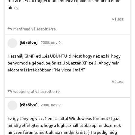
futtatni. Ettől függetlenül ennek a topiknak semmi értelme
nincs.
Válasz
manfreed
válaszolt erre.
[törölve]
2008. nov 9.
Használj GIMP-et! ...és UBUNTU-t! Most hogy néz az ki, hogy
benyomod a géped, bejön az Ubi, aztán XP-zel?! Ahogy már
előttem is írták többen: "Ne viccelj már!"
Válasz
webgeneral
válaszolt erre.
[törölve]
2008. nov 9.
Ez így tényleg vicc. Nem találtál Windows-os fórumot? Igaz
mindig elfelejtem, hogy a leghasználhatóbb op.rendszernek
nincsen fóruma, mert ahhoz mindenki ért. :) Ha pedig még