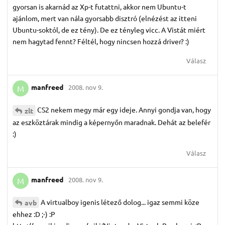
gyorsan is akarnád az Xp-t futattni, akkor nem Ubuntu-t
ajánlom, mert van nála gyorsabb disztró (elnézést az itteni
Ubuntu-soktól, de ez tény). De ez tényleg vicc. A Vistát miért
nem hagytad fennt? Féltél, hogy nincsen hozzá driver? :)
Válasz
manfreed
2008. nov 9.
M
CS2 nekem megy már egy ideje. Annyi gondja van, hogy
zlt
az eszköztárak mindig a képernyőn maradnak. Dehát az belefér
:)
Válasz
manfreed
2008. nov 9.
M
A virtualboy igenis létező dolog... igaz semmi köze
avb
ehhez :D ;-) :P