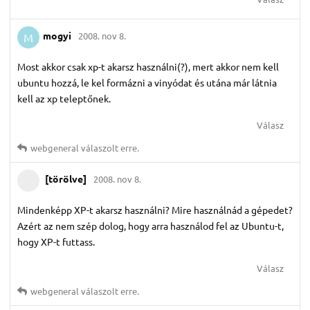
mogyi
2008. nov 8.
M
Most akkor csak xp-t akarsz használni(?), mert akkor nem kell
ubuntu hozzá, le kel formázni a vinyódat és utána már látnia
kell az xp teleptőnek.
Válasz
webgeneral
válaszolt erre.
[törölve]
2008. nov 8.
Mindenképp XP-t akarsz használni? Mire használnád a gépedet?
Azért az nem szép dolog, hogy arra használod fel az Ubuntu-t,
hogy XP-t futtass.
Válasz
webgeneral
válaszolt erre.