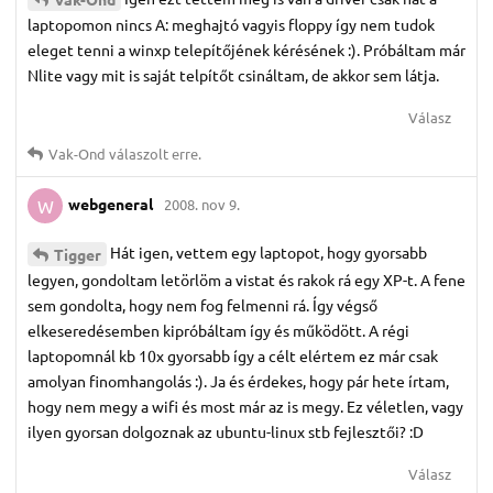
laptopomon nincs A: meghajtó vagyis floppy így nem tudok
eleget tenni a winxp telepítőjének kérésének :). Próbáltam már
Nlite vagy mit is saját telpítőt csináltam, de akkor sem látja.
Válasz
Vak-Ond
válaszolt erre.
webgeneral
2008. nov 9.
W
Hát igen, vettem egy laptopot, hogy gyorsabb
Tigger
legyen, gondoltam letörlöm a vistat és rakok rá egy XP-t. A fene
sem gondolta, hogy nem fog felmenni rá. Így végső
elkeseredésemben kipróbáltam így és működött. A régi
laptopomnál kb 10x gyorsabb így a célt elértem ez már csak
amolyan finomhangolás :). Ja és érdekes, hogy pár hete írtam,
hogy nem megy a wifi és most már az is megy. Ez véletlen, vagy
ilyen gyorsan dolgoznak az ubuntu-linux stb fejlesztői? :D
Válasz