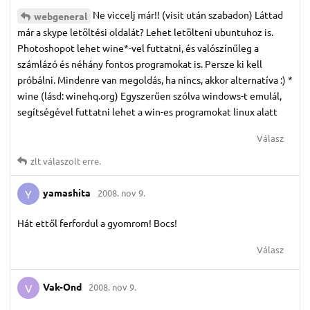
Ne viccelj már!! (visit után szabadon) Láttad
webgeneral
már a skype letöltési oldalát? Lehet letölteni ubuntuhoz is.
Photoshopot lehet wine*-vel futtatni, és valószínűleg a
számlázó és néhány fontos programokat is. Persze ki kell
próbálni. Mindenre van megoldás, ha nincs, akkor alternatíva :) *
wine (lásd: winehq.org) Egyszerűen szólva windows-t emulál,
segítségével futtatni lehet a win-es programokat linux alatt
Válasz
zlt
válaszolt erre.
yamashita
2008. nov 9.
Y
Hát ettől ferfordul a gyomrom! Bocs!
Válasz
Vak-Ond
2008. nov 9.
V