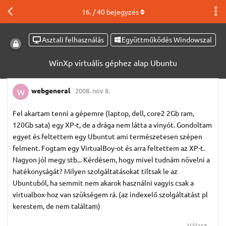
16
. /
40
bejegyzés
Asztali felhasználás
Együttműködés Windowszal
WinXp virtuális géphez alap Ubuntu
webgeneral
2008. nov 8.
W
Fel akartam tenni a gépemre (laptop, dell, core2 2Gb ram,
120Gb sata) egy XP-t, de a drága nem látta a vinyót. Gondoltam
egyet és feltettem egy Ubuntut ami természetesen szépen
felment. Fogtam egy VirtualBoy-ot és arra feltettem az XP-t.
Nagyon jól megy stb... Kérdésem, hogy mivel tudnám növelni a
hatékonyságát? Milyen szolgáltatásokat tiltsak le az
Ubuntuból, ha semmit nem akarok használni vagyis csak a
virtualbox-hoz van szükségem rá. (az indexelő szolgáltatást pl
kerestem, de nem találtam)
Válasz