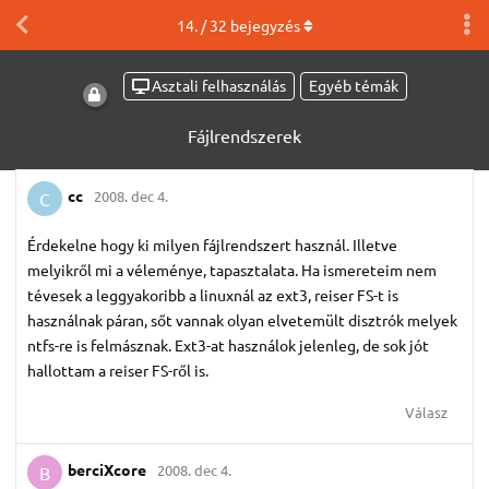
14
. /
32
bejegyzés
Asztali felhasználás
Egyéb témák
Fájlrendszerek
cc
2008. dec 4.
C
Érdekelne hogy ki milyen fájlrendszert használ. Illetve
melyikről mi a véleménye, tapasztalata. Ha ismereteim nem
tévesek a leggyakoribb a linuxnál az ext3, reiser FS-t is
használnak páran, sőt vannak olyan elvetemült disztrók melyek
ntfs-re is felmásznak. Ext3-at használok jelenleg, de sok jót
hallottam a reiser FS-ről is.
Válasz
berciXcore
2008. dec 4.
B