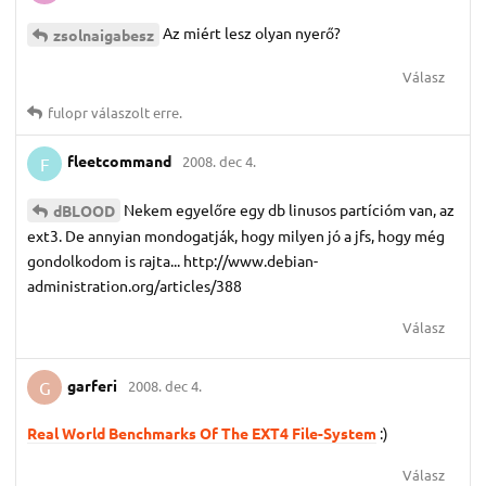
Az miért lesz olyan nyerő?
zsolnaigabesz
Válasz
fulopr
válaszolt erre.
fleetcommand
2008. dec 4.
F
Nekem egyelőre egy db linusos partícióm van, az
dBLOOD
ext3. De annyian mondogatják, hogy milyen jó a jfs, hogy még
gondolkodom is rajta... http://www.debian-
administration.org/articles/388
Válasz
garferi
2008. dec 4.
G
Real World Benchmarks Of The EXT4 File-System
:)
Válasz