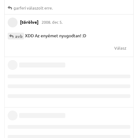
garferi
válaszolt erre.
[törölve]
2008. dec 5.
XDD Az enyémet nyugodtan! :D
avb
Válasz