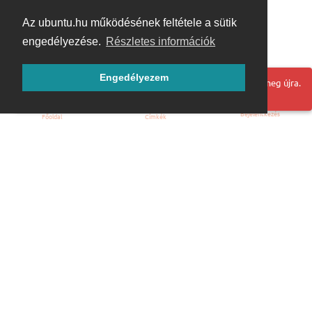
Az ubuntu.hu működésének feltétele a sütik
engedélyezése.
Részletes információk
Engedélyezem
Hoppá! Valami hiba történt. Frissítse az oldalt és próbálja meg újra.
Bejelentkezés
Főoldal
Címkék
Kezdőoldal
Blog
ÁSZF
Szabályzat
Kapcsolat
ubuntu.hu :: Magyar Ubuntu Közösség
© 2007 – 2026