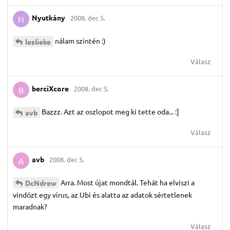
Nyutkány
2008. dec 5.
N
nálam szintén :)
leslieke
Válasz
berciXcore
2008. dec 5.
B
Bazzz. Azt az oszlopot meg ki tette oda... :]
avb
Válasz
avb
2008. dec 5.
A
Arra. Most újat mondtál. Tehát ha elviszi a
DcNdrew
vindózt egy vírus, az Ubi és alatta az adatok sértetlenek
maradnak?
Válasz