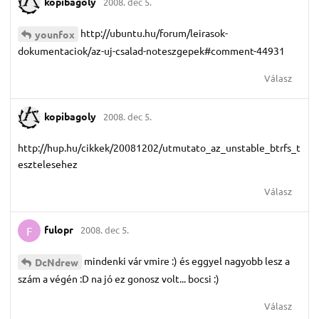
kopibagoly
2008. dec 5.
http://ubuntu.hu/forum/leirasok-
younfox
dokumentaciok/az-uj-csalad-noteszgepek#comment-44931
Válasz
kopibagoly
2008. dec 5.
http://hup.hu/cikkek/20081202/utmutato_az_unstable_btrfs_t
esztelesehez
Válasz
fulopr
2008. dec 5.
F
mindenki vár vmire :) és eggyel nagyobb lesz a
DcNdrew
szám a végén :D na jó ez gonosz volt... bocsi :)
Válasz