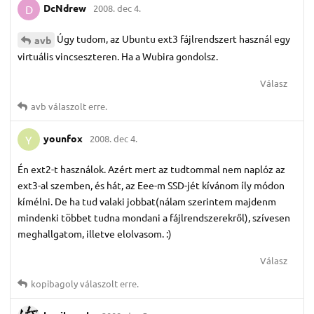
DcNdrew
2008. dec 4.
D
Úgy tudom, az Ubuntu ext3 fájlrendszert használ egy
avb
virtuális vincseszteren. Ha a Wubira gondolsz.
Válasz
avb
válaszolt erre.
younfox
2008. dec 4.
Y
Én ext2-t használok. Azért mert az tudtommal nem naplóz az
ext3-al szemben, és hát, az Eee-m SSD-jét kívánom íly módon
kímélni. De ha tud valaki jobbat(nálam szerintem majdenm
mindenki többet tudna mondani a fájlrendszerekről), szívesen
meghallgatom, illetve elolvasom. :)
Válasz
kopibagoly
válaszolt erre.