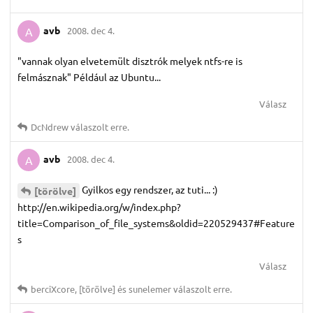
avb
2008. dec 4.
A
"vannak olyan elvetemült disztrók melyek ntfs-re is
felmásznak" Például az Ubuntu...
Válasz
DcNdrew
válaszolt erre.
avb
2008. dec 4.
A
Gyilkos egy rendszer, az tuti... :)
[törölve]
http://en.wikipedia.org/w/index.php?
title=Comparison_of_file_systems&oldid=220529437#Feature
s
Válasz
berciXcore
,
[törölve]
és
sunelemer
válaszolt erre.