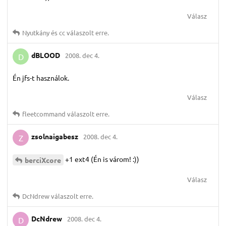
Válasz
Nyutkány
és
cc
válaszolt erre.
dBLOOD
2008. dec 4.
D
Én jfs-t használok.
Válasz
fleetcommand
válaszolt erre.
zsolnaigabesz
2008. dec 4.
Z
+1 ext4 (Én is várom! :))
berciXcore
Válasz
DcNdrew
válaszolt erre.
DcNdrew
2008. dec 4.
D