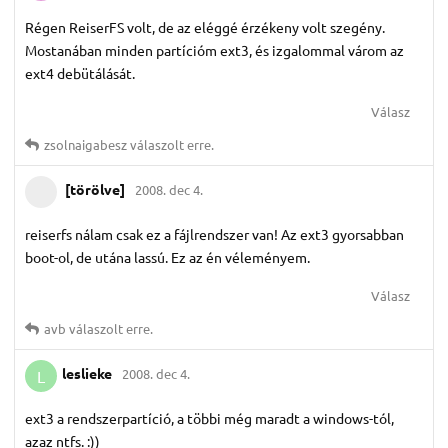
Régen ReiserFS volt, de az eléggé érzékeny volt szegény.
Mostanában minden partícióm ext3, és izgalommal várom az
ext4 debütálását.
Válasz
zsolnaigabesz
válaszolt erre.
[törölve]
2008. dec 4.
reiserfs nálam csak ez a fájlrendszer van! Az ext3 gyorsabban
boot-ol, de utána lassú. Ez az én véleményem.
Válasz
avb
válaszolt erre.
leslieke
2008. dec 4.
L
ext3 a rendszerpartíció, a többi még maradt a windows-tól,
azaz ntfs. :))