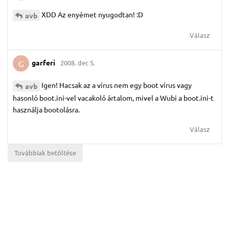
XDD Az enyémet nyugodtan! :D
avb
Válasz
garferi
2008. dec 5.
G
Igen! Hacsak az a vírus nem egy boot vírus vagy
avb
hasonló boot.ini-vel vacakoló ártalom, mivel a Wubi a boot.ini-t
használja bootolásra.
Válasz
Továbbiak betöltése