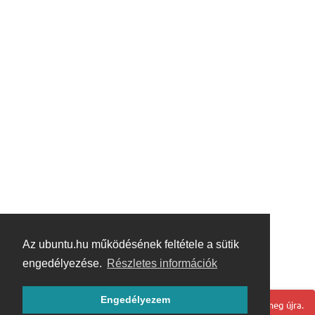
Az ubuntu.hu működésének feltétele a sütik
engedélyezése.
Részletes információk
Engedélyezem
Hoppá! Valami hiba történt. Frissítse az oldalt és próbálja meg újra.