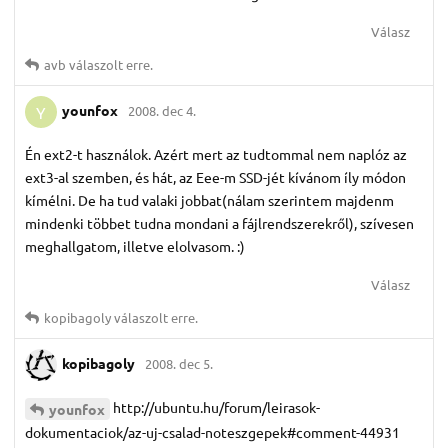
Válasz
avb
válaszolt erre.
younfox
2008. dec 4.
Y
Én ext2-t használok. Azért mert az tudtommal nem naplóz az
ext3-al szemben, és hát, az Eee-m SSD-jét kívánom íly módon
kímélni. De ha tud valaki jobbat(nálam szerintem majdenm
mindenki többet tudna mondani a fájlrendszerekről), szívesen
meghallgatom, illetve elolvasom. :)
Válasz
kopibagoly
válaszolt erre.
kopibagoly
2008. dec 5.
http://ubuntu.hu/forum/leirasok-
younfox
dokumentaciok/az-uj-csalad-noteszgepek#comment-44931