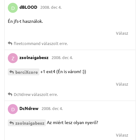
dBLOOD
2008. dec 4.
D
Én jfs-t használok.
Válasz
fleetcommand
válaszolt erre.
zsolnaigabesz
2008. dec 4.
Z
+1 ext4 (Én is várom! :))
berciXcore
Válasz
DcNdrew
válaszolt erre.
DcNdrew
2008. dec 4.
D
Az miért lesz olyan nyerő?
zsolnaigabesz
Válasz