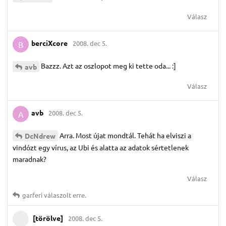
Válasz
berciXcore
2008. dec 5.
B
Bazzz. Azt az oszlopot meg ki tette oda... :]
avb
Válasz
avb
2008. dec 5.
A
Arra. Most újat mondtál. Tehát ha elviszi a
DcNdrew
vindózt egy vírus, az Ubi és alatta az adatok sértetlenek
maradnak?
Válasz
garferi
válaszolt erre.
[törölve]
2008. dec 5.