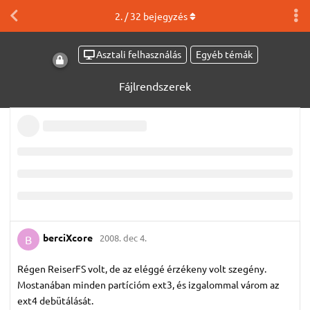
2
. /
32
bejegyzés
Asztali felhasználás
Egyéb témák
Fájlrendszerek
berciXcore
2008. dec 4.
B
Régen ReiserFS volt, de az eléggé érzékeny volt szegény.
Mostanában minden partícióm ext3, és izgalommal várom az
ext4 debütálását.