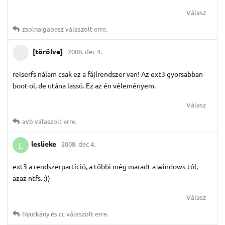
Válasz
zsolnaigabesz
válaszolt erre.
[törölve]
2008. dec 4.
reiserfs nálam csak ez a fájlrendszer van! Az ext3 gyorsabban
boot-ol, de utána lassú. Ez az én véleményem.
Válasz
avb
válaszolt erre.
leslieke
2008. dec 4.
L
ext3 a rendszerpartíció, a többi még maradt a windows-tól,
azaz ntfs. :))
Válasz
Nyutkány
és
cc
válaszolt erre.