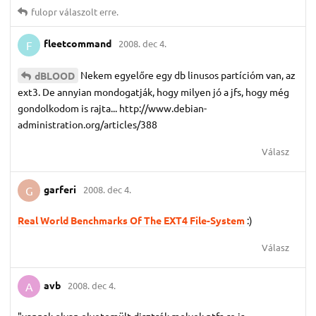
fulopr
válaszolt erre.
fleetcommand
2008. dec 4.
F
Nekem egyelőre egy db linusos partícióm van, az
dBLOOD
ext3. De annyian mondogatják, hogy milyen jó a jfs, hogy még
gondolkodom is rajta... http://www.debian-
administration.org/articles/388
Válasz
garferi
2008. dec 4.
G
Real World Benchmarks Of The EXT4 File-System
:)
Válasz
avb
2008. dec 4.
A