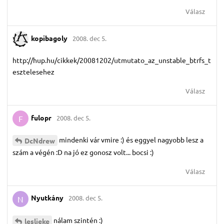
Válasz
kopibagoly
2008. dec 5.
http://hup.hu/cikkek/20081202/utmutato_az_unstable_btrfs_t
esztelesehez
Válasz
fulopr
2008. dec 5.
F
mindenki vár vmire :) és eggyel nagyobb lesz a
DcNdrew
szám a végén :D na jó ez gonosz volt... bocsi :)
Válasz
Nyutkány
2008. dec 5.
N
nálam szintén :)
leslieke