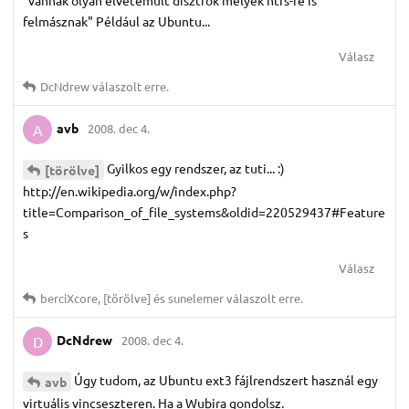
"vannak olyan elvetemült disztrók melyek ntfs-re is
felmásznak" Például az Ubuntu...
Válasz
DcNdrew
válaszolt erre.
avb
2008. dec 4.
A
Gyilkos egy rendszer, az tuti... :)
[törölve]
http://en.wikipedia.org/w/index.php?
title=Comparison_of_file_systems&oldid=220529437#Feature
s
Válasz
berciXcore
,
[törölve]
és
sunelemer
válaszolt erre.
DcNdrew
2008. dec 4.
D
Úgy tudom, az Ubuntu ext3 fájlrendszert használ egy
avb
virtuális vincseszteren. Ha a Wubira gondolsz.