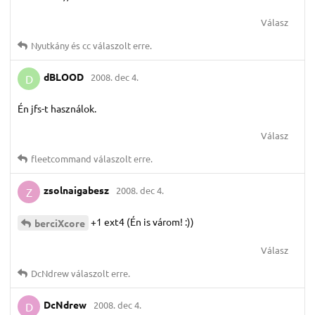
Válasz
Nyutkány
és
cc
válaszolt erre.
dBLOOD
2008. dec 4.
D
Én jfs-t használok.
Válasz
fleetcommand
válaszolt erre.
zsolnaigabesz
2008. dec 4.
Z
+1 ext4 (Én is várom! :))
berciXcore
Válasz
DcNdrew
válaszolt erre.
DcNdrew
2008. dec 4.
D