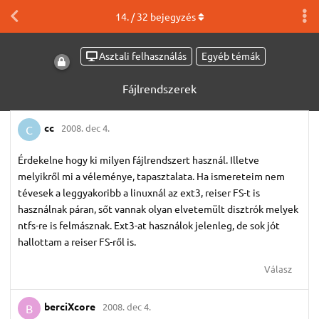
14
. /
32
bejegyzés
Asztali felhasználás
Egyéb témák
Fájlrendszerek
cc
2008. dec 4.
C
Érdekelne hogy ki milyen fájlrendszert használ. Illetve
melyikről mi a véleménye, tapasztalata. Ha ismereteim nem
tévesek a leggyakoribb a linuxnál az ext3, reiser FS-t is
használnak páran, sőt vannak olyan elvetemült disztrók melyek
ntfs-re is felmásznak. Ext3-at használok jelenleg, de sok jót
hallottam a reiser FS-ről is.
Válasz
berciXcore
2008. dec 4.
B