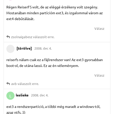
Régen ReiserFS volt, de az eléggé érzékeny volt szegény.
Mostanában minden partícióm ext3, és izgalommal várom az
ext4 debütálását.
Válasz
zsolnaigabesz
válaszolt erre.
[törölve]
2008. dec 4.
reiserfs nálam csak ez a fájlrendszer van! Az ext3 gyorsabban
boot-ol, de utána lassú. Ez az én véleményem.
Válasz
avb
válaszolt erre.
leslieke
2008. dec 4.
L
ext3 a rendszerpartíció, a többi még maradt a windows-tól,
azaz ntfs. :))