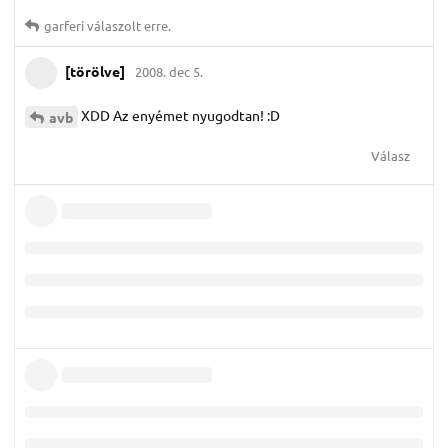
garferi
válaszolt erre.
[törölve]
2008. dec 5.
XDD Az enyémet nyugodtan! :D
avb
Válasz