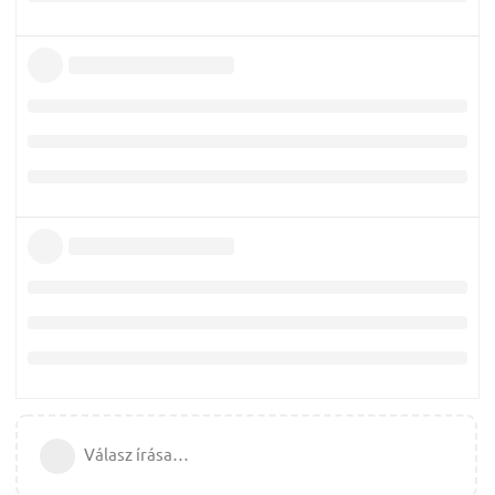
Válasz írása…