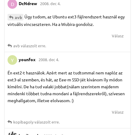
DcNdrew
2008. dec 4.
D
Úgy tudom, az Ubuntu ext3 fájlrendszert használ egy
avb
virtuális vincseszteren. Ha a Wubira gondolsz.
Válasz
avb
válaszolt erre.
younfox
2008. dec 4.
Y
Én ext2-t használok. Azért mert az tudtommal nem naplóz az
ext3-al szemben, és hát, az Eee-m SSD-jét kívánom íly módon
kímélni. De ha tud valaki jobbat(nálam szerintem majdenm
mindenki többet tudna mondani a fájlrendszerekről), szívesen
meghallgatom, illetve elolvasom. :)
Válasz
kopibagoly
válaszolt erre.