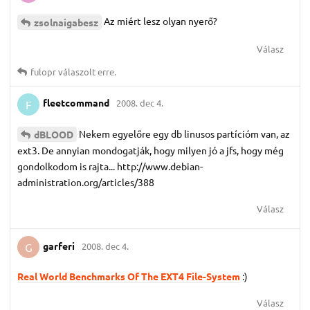
Az miért lesz olyan nyerő?
zsolnaigabesz
Válasz
fulopr
válaszolt erre.
fleetcommand
2008. dec 4.
F
Nekem egyelőre egy db linusos partícióm van, az
dBLOOD
ext3. De annyian mondogatják, hogy milyen jó a jfs, hogy még
gondolkodom is rajta... http://www.debian-
administration.org/articles/388
Válasz
garferi
2008. dec 4.
G
Real World Benchmarks Of The EXT4 File-System
:)
Válasz