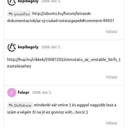
kopibagoly
2008. dec 5.
http://ubuntu.hu/forum/leirasok-
younfox
dokumentaciok/az-uj-csalad-noteszgepek#comment-44931
Válasz
kopibagoly
2008. dec 5.
http://hup.hu/cikkek/20081202/utmutato_az_unstable_btrfs_t
esztelesehez
Válasz
fulopr
2008. dec 5.
F
mindenki vár vmire :) és eggyel nagyobb lesz a
DcNdrew
szám a végén :D na jó ez gonosz volt... bocsi :)
Válasz