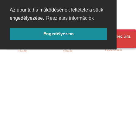
Az ubuntu.hu működésének feltétele a sütik
engedélyezése.
Részletes információk
Engedélyezem
Hoppá! Valami hiba történt. Frissítse az oldalt és próbálja meg újra.
Bejelentkezés
Főoldal
Címkék
Kezdőoldal
Blog
ÁSZF
Szabályzat
Kapcsolat
ubuntu.hu :: Magyar Ubuntu Közösség
© 2007 – 2026