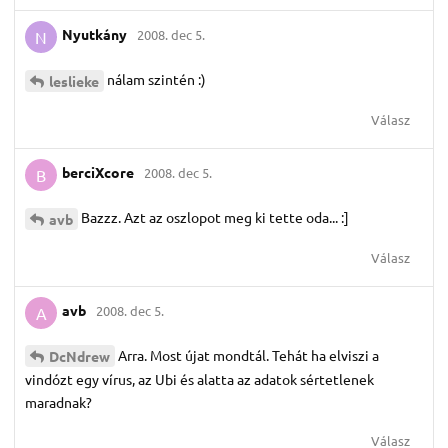
Nyutkány
2008. dec 5.
N
nálam szintén :)
leslieke
Válasz
berciXcore
2008. dec 5.
B
Bazzz. Azt az oszlopot meg ki tette oda... :]
avb
Válasz
avb
2008. dec 5.
A
Arra. Most újat mondtál. Tehát ha elviszi a
DcNdrew
vindózt egy vírus, az Ubi és alatta az adatok sértetlenek
maradnak?
Válasz