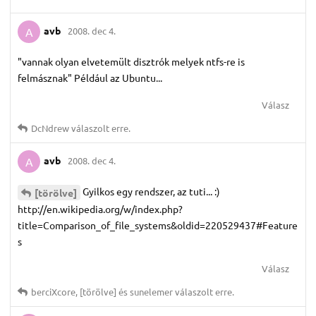
avb
2008. dec 4.
A
"vannak olyan elvetemült disztrók melyek ntfs-re is
felmásznak" Például az Ubuntu...
Válasz
DcNdrew
válaszolt erre.
avb
2008. dec 4.
A
Gyilkos egy rendszer, az tuti... :)
[törölve]
http://en.wikipedia.org/w/index.php?
title=Comparison_of_file_systems&oldid=220529437#Feature
s
Válasz
berciXcore
,
[törölve]
és
sunelemer
válaszolt erre.