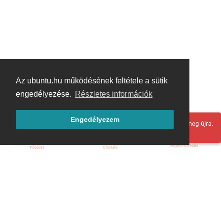
Az ubuntu.hu működésének feltétele a sütik
engedélyezése.
Részletes információk
Engedélyezem
Hoppá! Valami hiba történt. Frissítse az oldalt és próbálja meg újra.
Bejelentkezés
Főoldal
Címkék