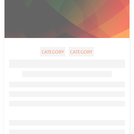
CATEGORY
CATEGORY
Ghost title