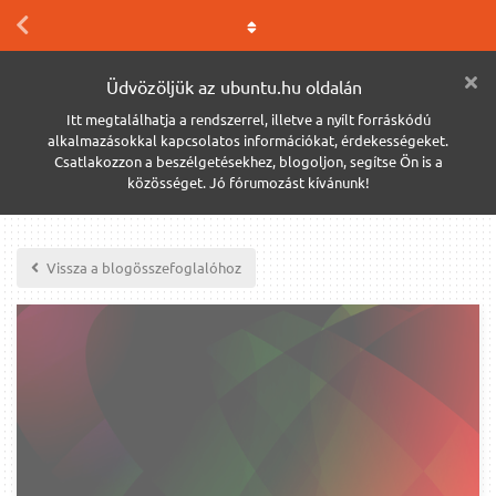
Üdvözöljük az ubuntu.hu oldalán
Itt megtalálhatja a rendszerrel, illetve a nyílt forráskódú
alkalmazásokkal kapcsolatos információkat, érdekességeket.
Csatlakozzon a beszélgetésekhez, blogoljon, segítse Ön is a
közösséget. Jó fórumozást kívánunk!
Vissza a blogösszefoglalóhoz