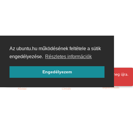
Az ubuntu.hu működésének feltétele a sütik
engedélyezése.
Részletes információk
Engedélyezem
Hoppá! Valami hiba történt. Frissítse az oldalt és próbálja meg újra.
Bejelentkezés
Főoldal
Címkék