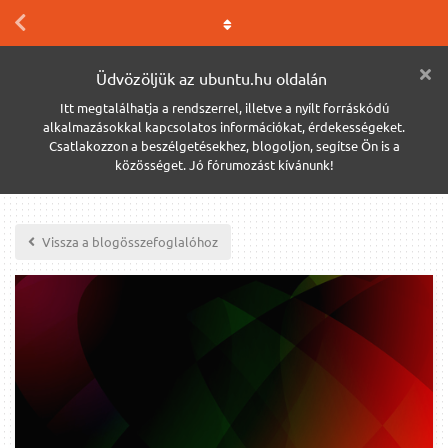
Üdvözöljük az ubuntu.hu oldalán
Itt megtalálhatja a rendszerrel, illetve a nyílt forráskódú
alkalmazásokkal kapcsolatos információkat, érdekességeket.
Csatlakozzon a beszélgetésekhez, blogoljon, segítse Ön is a
közösséget. Jó fórumozást kívánunk!
Vissza a blogösszefoglalóhoz