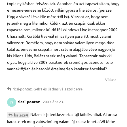
topic nyitásban felvázoltak. Azonban én azt tapasztaltam, hogy
emesene-emesene között villámgyors a file átvitel (persze
függ a sávszél és a file mérettől is:). Viszont az, hogy nem
jelenik meg a file mikor küldik, azt én csupán csak akkor
tapasztaltam, mikor a küldő fél Windows Live Messegner 2009-
t használt. Korábbi live-nál nincs ilyen para, itt most valami
változott. Remélem, hogy nem sokára valamilyen megoldást
talál az emesene csapat, mert sztem alapjába véve nagyon jó
kis kliens. Üdv, Balázs szerk: még valami! Tapasztalt más vki
olyat, hogy a Live 2009 paratnerek személyes üzenetei tele
vannak #;&ah és hasonló értelmetlen karakterláncokkal?
Válasz
ricsi-pontaz
,
G4b1
és
liathas
válaszolt erre.
ricsi-pontaz
2009. ápr 23.
R
Nálam is jelentkeznek a fájl küldés hibái. A furcsa
balazs4
karakterek meg valószínűleg valami új csicsa lehet a WLM-be