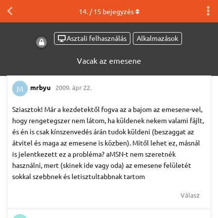
14
. /
15
bejegyzés
Asztali felhasználás
Alkalmazások
Vacak az emesene
mrbyu
2009. ápr 22.
M
Sziasztok! Már a kezdetektől fogva az a bajom az emesene-vel,
hogy rengetegszer nem látom, ha küldenek nekem valami fájlt,
és én is csak kínszenvedés árán tudok küldeni (beszaggat az
átvitel és maga az emesene is közben). Mitől lehet ez, másnál
is jelentkezett ez a probléma? aMSN-t nem szeretnék
használni, mert (skinek ide vagy oda) az emesene felületét
sokkal szebbnek és letisztultabbnak tartom
Válasz