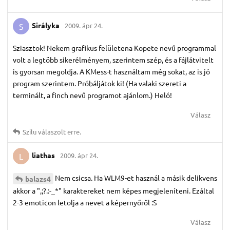
Sirályka
2009. ápr 24.
S
Sziasztok! Nekem grafikus felületena Kopete nevű programmal
volt a legtöbb sikerélményem, szerintem szép, és a fájlátvitelt
is gyorsan megoldja. A KMess-t használtam még sokat, az is jó
program szerintem. Próbáljátok ki! (Ha valaki szereti a
terminált, a finch nevű programot ajánlom.) Heló!
Válasz
Szilu
válaszolt erre.
liathas
2009. ápr 24.
L
Nem csicsa. Ha WLM9-et használ a másik delikvens
balazs4
akkor a ",;?.:-_*" karaktereket nem képes megjeleníteni. Ezáltal
2-3 emoticon letolja a nevet a képernyőről :S
Válasz