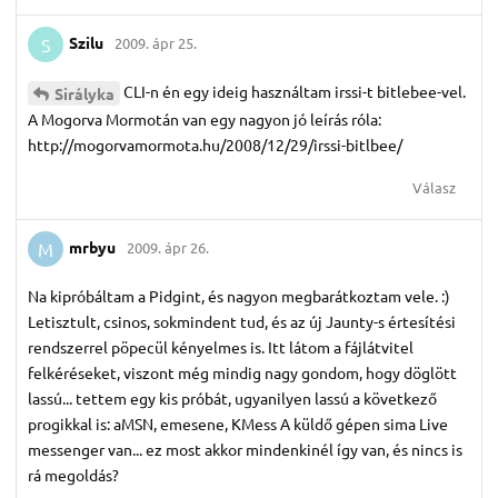
Szilu
2009. ápr 25.
S
CLI-n én egy ideig használtam irssi-t bitlebee-vel.
Sirályka
A Mogorva Mormotán van egy nagyon jó leírás róla:
http://mogorvamormota.hu/2008/12/29/irssi-bitlbee/
Válasz
mrbyu
2009. ápr 26.
M
Na kipróbáltam a Pidgint, és nagyon megbarátkoztam vele. :)
Letisztult, csinos, sokmindent tud, és az új Jaunty-s értesítési
rendszerrel pöpecül kényelmes is. Itt látom a fájlátvitel
felkéréseket, viszont még mindig nagy gondom, hogy döglött
lassú... tettem egy kis próbát, ugyanilyen lassú a következő
progikkal is: aMSN, emesene, KMess A küldő gépen sima Live
messenger van... ez most akkor mindenkinél így van, és nincs is
rá megoldás?