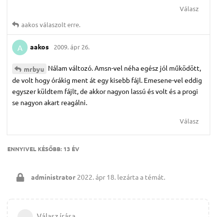
Válasz
aakos
válaszolt erre.
aakos
2009. ápr 26.
A
Nálam változó. Amsn-vel néha egész jól működött,
mrbyu
de volt hogy órákig ment át egy kisebb fájl. Emesene-vel eddig
egyszer küldtem fájlt, de akkor nagyon lassú és volt és a progi
se nagyon akart reagálni.
Válasz
ENNYIVEL KÉSŐBB:
13 ÉV
administrator
2022. ápr 18.
lezárta a témát.
Válasz írása…