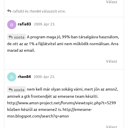
Válasz
rafis83
és
rhen84
válaszolt erre.
rafis83
2009. ápr 23.
R
A program maga jó, 99%-ban társalgásra használom,
szota
de ott az az 1% a fájlátvitel ami nem működik normálisan. Arra
marad az email.
Válasz
rhen84
2009. ápr 23.
R
nem kell már olyan sokáig várni, mert jön az amsn2,
szota
aminek a gtk frontendjét az emesene team készíti.
http://www.amsn-project.net/forums/viewtopic.php?t=5299
közben készül az emesene2 is. http://emesene-
msn.blogspot.com/search?q=amsn
Válasz