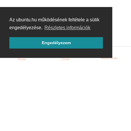
Az ubuntu.hu működésének feltétele a sütik
engedélyezése.
Részletes információk
Engedélyezem
Bejelentkezés
Főoldal
Címkék
Kezdőoldal
Blog
ÁSZF
Szabályzat
Kapcsolat