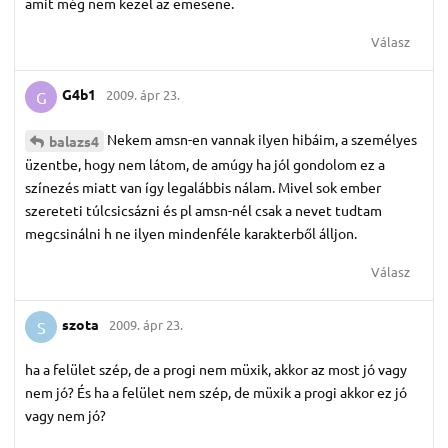
amit még nem kezel az emesene.
Válasz
G4b1
2009. ápr 23.
G
Nekem amsn-en vannak ilyen hibáim, a személyes
balazs4
üzentbe, hogy nem látom, de amúgy ha jól gondolom ez a
színezés miatt van így legalábbis nálam. Mivel sok ember
szereteti túlcsicsázni és pl amsn-nél csak a nevet tudtam
megcsinálni h ne ilyen mindenféle karakterből álljon.
Válasz
szota
2009. ápr 23.
S
ha a felület szép, de a progi nem müxik, akkor az most jó vagy
nem jó? És ha a felület nem szép, de müxik a progi akkor ez jó
vagy nem jó?