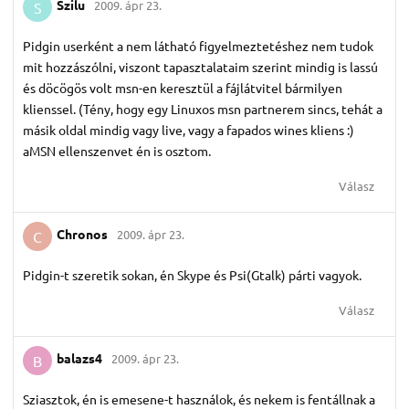
Szilu
2009. ápr 23.
S
Pidgin userként a nem látható figyelmeztetéshez nem tudok
mit hozzászólni, viszont tapasztalataim szerint mindig is lassú
és döcögös volt msn-en keresztül a fájlátvitel bármilyen
klienssel. (Tény, hogy egy Linuxos msn partnerem sincs, tehát a
másik oldal mindig vagy live, vagy a fapados wines kliens :)
aMSN ellenszenvet én is osztom.
Válasz
Chronos
2009. ápr 23.
C
Pidgin-t szeretik sokan, én Skype és Psi(Gtalk) párti vagyok.
Válasz
balazs4
2009. ápr 23.
B
Sziasztok, én is emesene-t használok, és nekem is fentállnak a