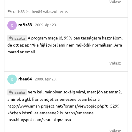
Válasz
rafis83
és
rhen84
válaszolt erre.
rafis83
2009. ápr 23.
R
A program maga jó, 99%-ban társalgásra használom,
szota
de ott az az 1% a fájlátvitel ami nem működik normálisan. Arra
marad az email.
Válasz
rhen84
2009. ápr 23.
R
nem kell már olyan sokáig várni, mert jön az amsn2,
szota
aminek a gtk frontendjét az emesene team készíti.
http://www.amsn-project.net/forums/viewtopic.php?t=5299
közben készül az emesene2 is. http://emesene-
msn.blogspot.com/search?q=amsn
Válasz