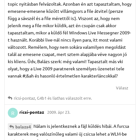
topic nyitásban felvázoltak. Azonban én azt tapasztaltam, hogy
emesene-emesene között villámgyors a file átvitel (persze
függ a sávszél és a file mérettől is:). Viszont az, hogy nem
jelenik meg a file mikor küldik, azt én csupán csak akkor
tapasztaltam, mikor a küldő fél Windows Live Messegner 2009-
t használt. Korábbi live-nál nincs ilyen para, itt most valami
változott. Remélem, hogy nem sokára valamilyen megoldást
talál az emesene csapat, mert sztem alapjába véve nagyon jó
kis kliens. Üdv, Balázs szerk: még valami! Tapasztalt más vki
olyat, hogy a Live 2009 paratnerek személyes üzenetei tele
vannak #;&ah és hasonló értelmetlen karakterláncokkal?
Válasz
ricsi-pontaz
,
G4b1
és
liathas
válaszolt erre.
ricsi-pontaz
2009. ápr 23.
R
Nálam is jelentkeznek a fájl küldés hibái. A furcsa
balazs4
karakterek meg valószínűleg valami új csicsa lehet a WLM-be