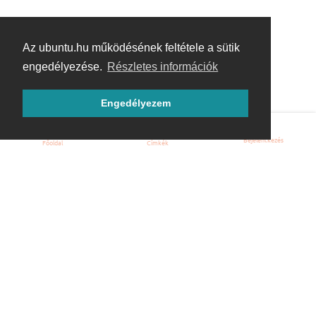
Az ubuntu.hu működésének feltétele a sütik
engedélyezése.
Részletes információk
Engedélyezem
Bejelentkezés
Főoldal
Címkék
Kezdőoldal
Blog
ÁSZF
Szabályzat
Kapcsolat