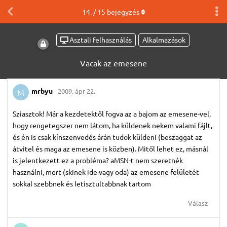
14
. /
15
bejegyzés
Asztali felhasználás
Alkalmazások
Vacak az emesene
mrbyu
2009. ápr 22.
M
Sziasztok! Már a kezdetektől fogva az a bajom az emesene-vel,
hogy rengetegszer nem látom, ha küldenek nekem valami fájlt,
és én is csak kínszenvedés árán tudok küldeni (beszaggat az
átvitel és maga az emesene is közben). Mitől lehet ez, másnál
is jelentkezett ez a probléma? aMSN-t nem szeretnék
használni, mert (skinek ide vagy oda) az emesene felületét
sokkal szebbnek és letisztultabbnak tartom
Válasz