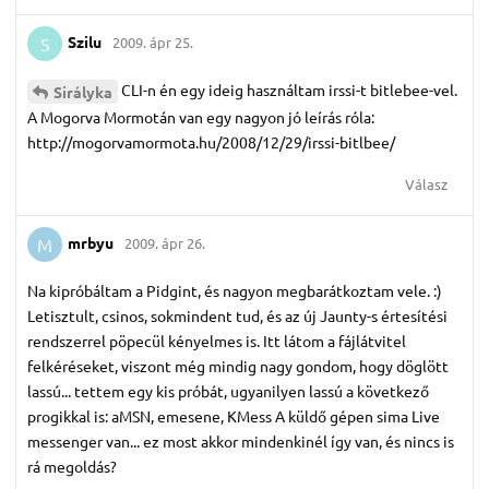
Szilu
2009. ápr 25.
S
CLI-n én egy ideig használtam irssi-t bitlebee-vel.
Sirályka
A Mogorva Mormotán van egy nagyon jó leírás róla:
http://mogorvamormota.hu/2008/12/29/irssi-bitlbee/
Válasz
mrbyu
2009. ápr 26.
M
Na kipróbáltam a Pidgint, és nagyon megbarátkoztam vele. :)
Letisztult, csinos, sokmindent tud, és az új Jaunty-s értesítési
rendszerrel pöpecül kényelmes is. Itt látom a fájlátvitel
felkéréseket, viszont még mindig nagy gondom, hogy döglött
lassú... tettem egy kis próbát, ugyanilyen lassú a következő
progikkal is: aMSN, emesene, KMess A küldő gépen sima Live
messenger van... ez most akkor mindenkinél így van, és nincs is
rá megoldás?