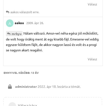
Válasz
aakos
válaszolt erre.
aakos
2009. ápr 26.
A
Nálam változó. Amsn-vel néha egész jól működött,
mrbyu
de volt hogy órákig ment át egy kisebb fájl. Emesene-vel eddig
egyszer küldtem fájlt, de akkor nagyon lassú és volt és a progi
se nagyon akart reagálni.
Válasz
ENNYIVEL KÉSŐBB:
13 ÉV
administrator
2022. ápr 18.
lezárta a témát.
Válasz írása…