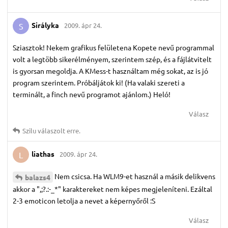
Sirályka
2009. ápr 24.
S
Sziasztok! Nekem grafikus felületena Kopete nevű programmal
volt a legtöbb sikerélményem, szerintem szép, és a fájlátvitelt
is gyorsan megoldja. A KMess-t használtam még sokat, az is jó
program szerintem. Próbáljátok ki! (Ha valaki szereti a
terminált, a finch nevű programot ajánlom.) Heló!
Válasz
Szilu
válaszolt erre.
liathas
2009. ápr 24.
L
Nem csicsa. Ha WLM9-et használ a másik delikvens
balazs4
akkor a ",;?.:-_*" karaktereket nem képes megjeleníteni. Ezáltal
2-3 emoticon letolja a nevet a képernyőről :S
Válasz