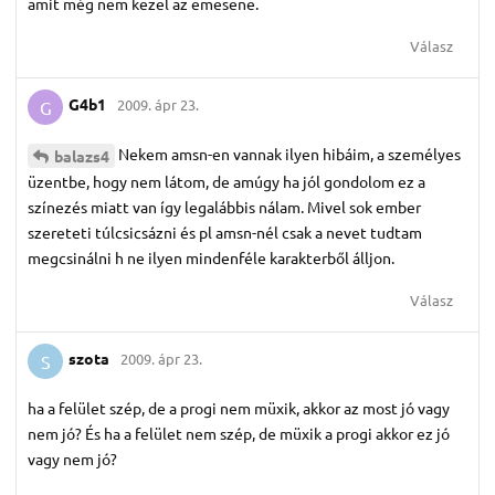
amit még nem kezel az emesene.
Válasz
G4b1
2009. ápr 23.
G
Nekem amsn-en vannak ilyen hibáim, a személyes
balazs4
üzentbe, hogy nem látom, de amúgy ha jól gondolom ez a
színezés miatt van így legalábbis nálam. Mivel sok ember
szereteti túlcsicsázni és pl amsn-nél csak a nevet tudtam
megcsinálni h ne ilyen mindenféle karakterből álljon.
Válasz
szota
2009. ápr 23.
S
ha a felület szép, de a progi nem müxik, akkor az most jó vagy
nem jó? És ha a felület nem szép, de müxik a progi akkor ez jó
vagy nem jó?