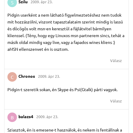
Szilu
2009. ápr 23.
S
Pidgin userként a nem látható figyelmeztetéshez nem tudok
mit hozzászólni, viszont tapasztalataim szerint mindig is lassú
és döcögös volt msn-en keresztül a fájlátvitel bármilyen
klienssel. (Tény, hogy egy Linuxos msn partnerem sincs, tehát a
másik oldal mindig vagy live, vagy a fapados wines kliens :)
aMSN ellenszenvet én is osztom.
Válasz
Chronos
2009. ápr 23.
C
Pidgin-t szeretik sokan, én Skype és Psi(Gtalk) párti vagyok.
Válasz
balazs4
2009. ápr 23.
B
Sziasztok, én is emesene-t használok, és nekem is fentállnak a