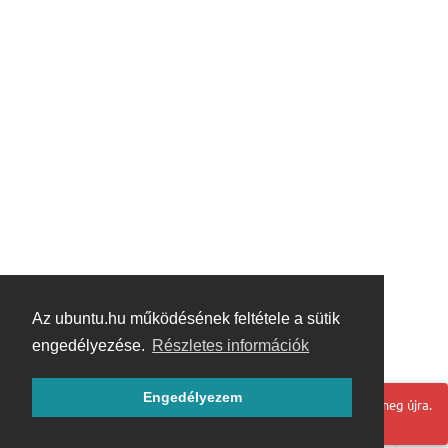
Az ubuntu.hu működésének feltétele a sütik
engedélyezése.
Részletes információk
Engedélyezem
Hoppá! Valami hiba történt. Frissítse az oldalt és próbálja meg újra.