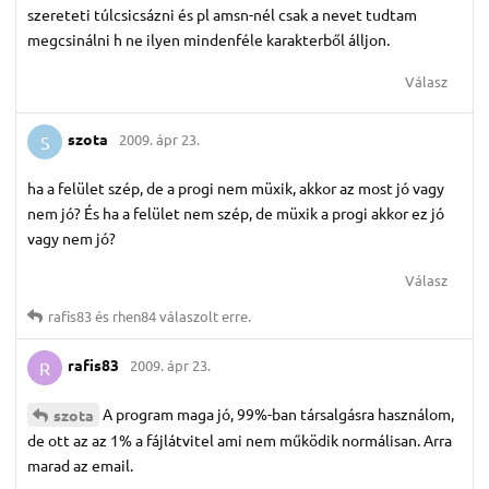
szereteti túlcsicsázni és pl amsn-nél csak a nevet tudtam
megcsinálni h ne ilyen mindenféle karakterből álljon.
Válasz
szota
2009. ápr 23.
S
ha a felület szép, de a progi nem müxik, akkor az most jó vagy
nem jó? És ha a felület nem szép, de müxik a progi akkor ez jó
vagy nem jó?
Válasz
rafis83
és
rhen84
válaszolt erre.
rafis83
2009. ápr 23.
R
A program maga jó, 99%-ban társalgásra használom,
szota
de ott az az 1% a fájlátvitel ami nem működik normálisan. Arra
marad az email.