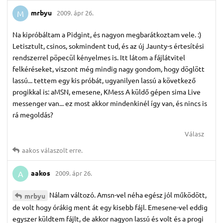
mrbyu
2009. ápr 26.
M
Na kipróbáltam a Pidgint, és nagyon megbarátkoztam vele. :)
Letisztult, csinos, sokmindent tud, és az új Jaunty-s értesítési
rendszerrel pöpecül kényelmes is. Itt látom a fájlátvitel
felkéréseket, viszont még mindig nagy gondom, hogy döglött
lassú... tettem egy kis próbát, ugyanilyen lassú a következő
progikkal is: aMSN, emesene, KMess A küldő gépen sima Live
messenger van... ez most akkor mindenkinél így van, és nincs is
rá megoldás?
Válasz
aakos
válaszolt erre.
aakos
2009. ápr 26.
A
Nálam változó. Amsn-vel néha egész jól működött,
mrbyu
de volt hogy órákig ment át egy kisebb fájl. Emesene-vel eddig
egyszer küldtem fájlt, de akkor nagyon lassú és volt és a progi