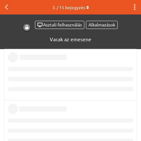
3
. /
15
bejegyzés
Asztali felhasználás
Alkalmazások
Vacak az emesene