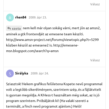
Válasz
rhen84
2009. ápr 23.
R
nem kell már olyan sokáig várni, mert jön az amsn2,
szota
aminek a gtk frontendjét az emesene team készíti.
http://www.amsn-project.net/forums/viewtopic.php?t=5299
közben készül az emesene2 is. http://emesene-
msn.blogspot.com/search?q=amsn
Válasz
Sirályka
2009. ápr 24.
S
Sziasztok! Nekem grafikus felületena Kopete nevű programmal
volt a legtöbb sikerélményem, szerintem szép, és a fájlátvitelt
is gyorsan megoldja. A KMess-t használtam még sokat, az is jó
program szerintem. Próbáljátok ki! (Ha valaki szereti a
terminált, a finch nevű programot ajánlom.) Heló!