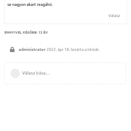
se nagyon akart reagálni.
Válasz
ENNYIVEL KÉSŐBB:
13 ÉV
administrator
2022. ápr 18.
lezárta a témát.
Válasz írása…