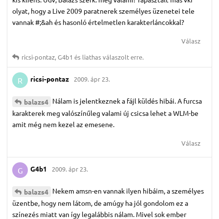
olyat, hogy a Live 2009 paratnerek személyes üzenetei tele
vannak #;&ah és hasonló értelmetlen karakterláncokkal?
Válasz
ricsi-pontaz
,
G4b1
és
liathas
válaszolt erre.
ricsi-pontaz
2009. ápr 23.
R
Nálam is jelentkeznek a fájl küldés hibái. A furcsa
balazs4
karakterek meg valószínűleg valami új csicsa lehet a WLM-be
amit még nem kezel az emesene.
Válasz
G4b1
2009. ápr 23.
G
Nekem amsn-en vannak ilyen hibáim, a személyes
balazs4
üzentbe, hogy nem látom, de amúgy ha jól gondolom ez a
színezés miatt van így legalábbis nálam. Mivel sok ember