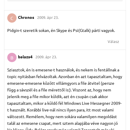
Chronos
2009. ápr 23.
C
Pidgin-t szeretik sokan, én Skype és Psi(Gtalk) párti vagyok.
Válasz
balazs4
2009. ápr 23.
B
Sziasztok, én is emesene-t használok, és nekem is fentállnak a
topic nyitásban felvázoltak. Azonban én azt tapasztaltam, hogy
emesene-emesene között villámgyors a file átvitel (persze
függ a sávszél és a file mérettől is:). Viszont az, hogy nem
jelenik meg a file mikor küldik, azt én csupán csak akkor
tapasztaltam, mikor a küldő fél Windows Live Messegner 2009-
t használt. Korábbi live-nál nincs ilyen para, itt most valami
változott. Remélem, hogy nem sokára valamilyen megoldást
talál az emesene csapat, mert sztem alapjába véve nagyon jó
kis kliens. Üdv, Balázs szerk: még valami! Tapasztalt más vki