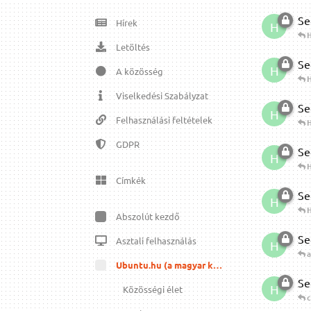
Se
Hírek
H
H
Letöltés
Se
H
A közösség
H
Viselkedési Szabályzat
Se
H
Felhasználási feltételek
H
GDPR
Se
H
H
Címkék
Se
H
H
Abszolút kezdő
Se
Asztali felhasználás
H
a
Ubuntu.hu (a magyar közösség)
Se
H
Közösségi élet
c