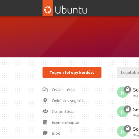
Tegyen fel egy kérdést
Legutóbb
Se
Összes téma
H
H
Önkéntes segítők
Se
H
Csoportlista
H
Eseménynaptár
Se
H
Blog
a