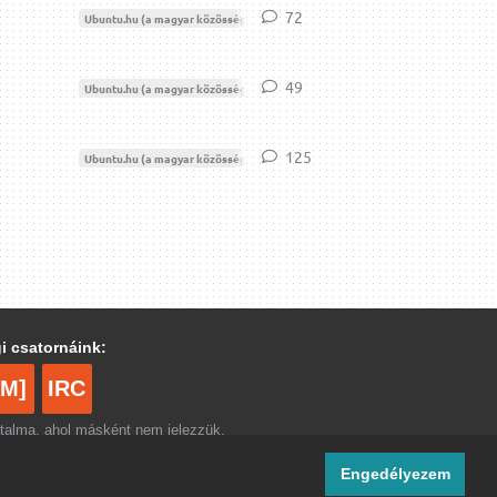
72
72
válasz
Ubuntu.hu (a magyar közösség)
Moderáció
49
49
válasz
Ubuntu.hu (a magyar közösség)
Moderáció
125
125
válasz
Ubuntu.hu (a magyar közösség)
Moderáció
i csatornáink:
[M]
IRC
rtalma, ahol másként nem jelezzük,
ommons Nevezd meg! – Így add tovább!
licenc
Engedélyezem
 el.