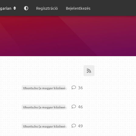
garian
Regisztráció
Bejelentkezés
36
36
válasz
Ubuntu.hu (a magyar közösség)
Moderáció
46
46
válasz
Ubuntu.hu (a magyar közösség)
Moderáció
49
49
válasz
Ubuntu.hu (a magyar közösség)
Moderáció