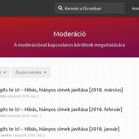
Hun
Moderáció
A moderációval kapcsolatos kérdések megvitatására
i
Összes kérdés
gíts te is! – Hibás, hiányos címek javítása [2018. március]
tibi
válaszolt
2018. ápr 2.
gíts te is! – Hibás, hiányos címek javítása [2018. február]
tibi
válaszolt
2018. márc 1.
gíts te is! – Hibás, hiányos címek javítása [2018. január]
 mester
válaszolt
2018. feb 2.