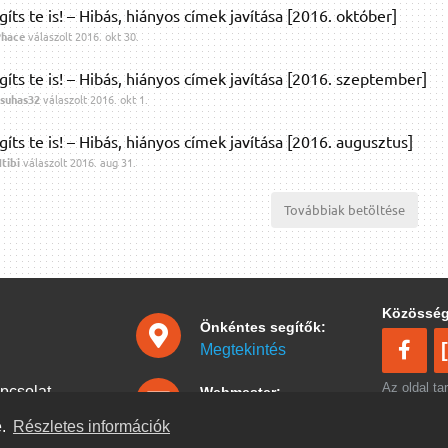
gíts te is! – Hibás, hiányos címek javítása [2016. október]
Phace
válaszolt
2016. okt 30.
gíts te is! – Hibás, hiányos címek javítása [2016. szeptember]
suhas32
válaszolt
2016. okt 1.
gíts te is! – Hibás, hiányos címek javítása [2016. augusztus]
tibi
válaszolt
2016. aug 31.
Továbbiak betöltése
Közösség
Önkéntes segítők:
Megtekintés
Az oldal ta
pcsolat
Webmester:
Creative C
ubuntu@hurezi.hu
 2026
e.
Részletes információk
alatt érhető