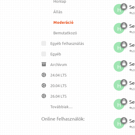
Honlap
Se
H
Állás
H
Moderáció
Se
H
H
Bemutatkozó
Egyéb felhasználás
Se
H
H
Egyéb
Se
Archívum
H
H
24.04 LTS
Se
H
20.04 LTS
H
26.04 LTS
Se
H
Továbbiak…
H
Online felhasználók:
Se
H
H