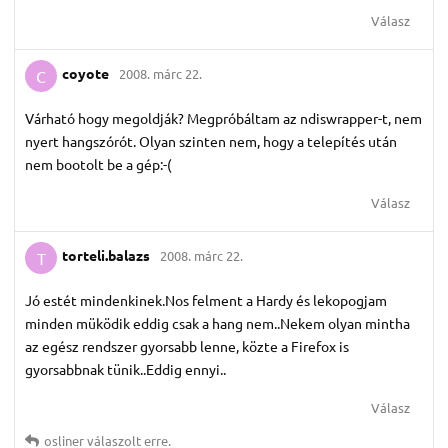
Válasz
coyote
2008. márc 22.
C
Várható hogy megoldják? Megpróbáltam az ndiswrapper-t, nem
nyert hangszórót. Olyan szinten nem, hogy a telepítés után
nem bootolt be a gép:-(
Válasz
torteli.​balazs
2008. márc 22.
T
Jó estét mindenkinek.Nos felment a Hardy és lekopogjam
minden müködik eddig csak a hang nem..Nekem olyan mintha
az egész rendszer gyorsabb lenne, közte a Firefox is
gyorsabbnak tünik..Eddig ennyi..
Válasz
osliner
válaszolt erre.