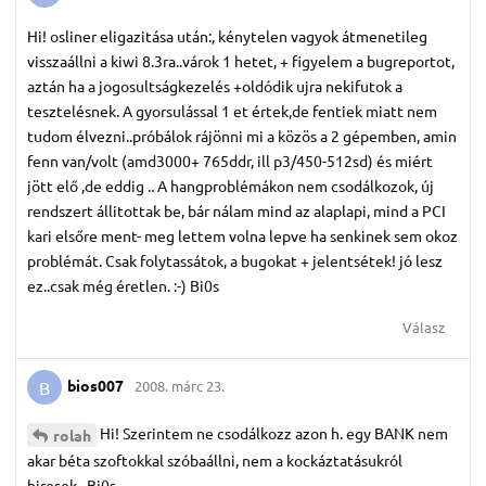
Hi! osliner eligazitása után:, kénytelen vagyok átmenetileg
visszaállni a kiwi 8.3ra..várok 1 hetet, + figyelem a bugreportot,
aztán ha a jogosultságkezelés +oldódik ujra nekifutok a
tesztelésnek. A gyorsulással 1 et értek,de fentiek miatt nem
tudom élvezni..próbálok rájönni mi a közös a 2 gépemben, amin
fenn van/volt (amd3000+ 765ddr, ill p3/450-512sd) és miért
jött elő ,de eddig .. A hangproblémákon nem csodálkozok, új
rendszert állitottak be, bár nálam mind az alaplapi, mind a PCI
kari elsőre ment- meg lettem volna lepve ha senkinek sem okoz
problémát. Csak folytassátok, a bugokat + jelentsétek! jó lesz
ez..csak még éretlen. :-) Bi0s
Válasz
bios007
2008. márc 23.
B
Hi! Szerintem ne csodálkozz azon h. egy BANK nem
rolah
akar béta szoftokkal szóbaállni, nem a kockáztatásukról
hiresek.. Bi0s