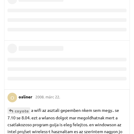
osliner
2008. márc 22.
O
a wifi az asztali gepemben nkem sem megy.. se
coyote
7.10 se 8.04. ezt a wlanos dolgot mar megoldhatnak mert a
csatlakozoso program guija is eleg felejtos. en windowson az
intel pro/set wireless-t hasznaltam es az szerintem nagyon jo