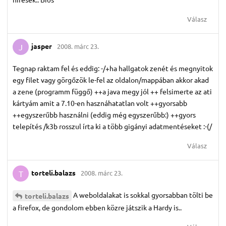
Válasz
jasper
2008. márc 23.
J
Tegnap raktam fel és eddig: -/+ha hallgatok zenét és megnyitok
egy filet vagy görgőzök le-fel az oldalon/mappában akkor akad
a zene (programm függő) ++a java megy jól ++ felsimerte az ati
kártyám amit a 7.10-en hasznáhatatlan volt ++gyorsabb
++egyszerűbb használni (eddig még egyszerűbb:) ++gyors
telepítés /k3b rosszul írta ki a több gigányi adatmentéseket :-(/
Válasz
torteli.​balazs
2008. márc 23.
T
A weboldalakat is sokkal gyorsabban tölti be
torteli.​balazs
a firefox, de gondolom ebben közre játszik a Hardy is..