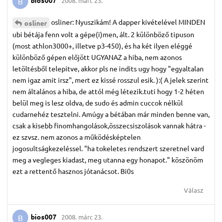
2008. márc 23.
B
osliner: Nyuszikám! A dapper kivételével MINDEN
osliner
ubi bétája fenn volt a gépe(i)men, ált. 2 különböző tipuson
(most athlon3000+, illetve p3-450), és ha két ilyen eléggé
különböző gépen előjött UGYANAZ a hiba, nem azonos
letöltésből telepitve, akkor pls ne indits ugy hogy "egyaltalan
nem igaz amit irsz", mert ez kissé rosszul esik. ):( A jelek szerint
nem általános a hiba, de attól még létezik.tuti hogy 1-2 héten
belül meg is lesz oldva, de sudo és admin cuccok nélkül
cudarnehéz tesztelni. Amúgy a bétában már minden benne van,
csak a kisebb finomhangolások,összecsiszolások vannak hátra -
ez szvsz. nem azonos a működésképtelen
jogosultságkezeléssel. "ha tokeletes rendszert szeretnel vard
meg a vegleges kiadast, meg utanna egy honapot." köszönöm
ezt a rettentő hasznos jótanácsot. Bi0s
Válasz
bios007
2008. márc 23.
B