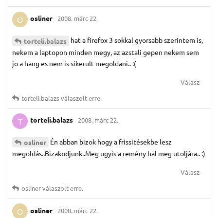
osliner
2008. márc 22.
O
hat a firefox 3 sokkal gyorsabb szerintem is,
torteli.​balazs
nekem a laptopon minden megy, az azstali gepen nekem sem
jo a hang es nem is sikerult megoldani.. :(
Válasz
torteli.​balazs
válaszolt erre.
torteli.​balazs
2008. márc 22.
T
Én abban bizok hogy a frissitésekbe lesz
osliner
megoldás..Bizakodjunk..Meg ugyis a remény hal meg utoljára.. :)
Válasz
osliner
válaszolt erre.
osliner
2008. márc 22.
O