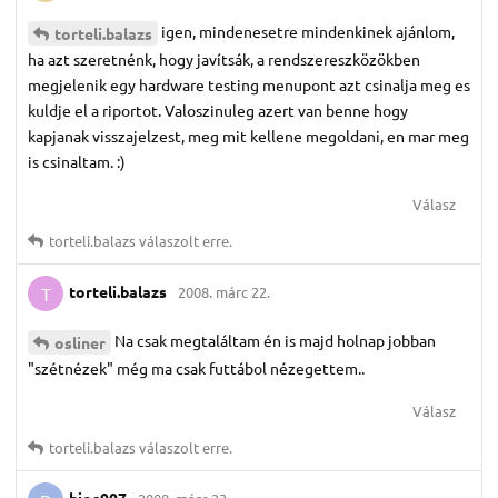
igen, mindenesetre mindenkinek ajánlom,
torteli.​balazs
ha azt szeretnénk, hogy javítsák, a rendszereszközökben
megjelenik egy hardware testing menupont azt csinalja meg es
kuldje el a riportot. Valoszinuleg azert van benne hogy
kapjanak visszajelzest, meg mit kellene megoldani, en mar meg
is csinaltam. :)
Válasz
torteli.​balazs
válaszolt erre.
torteli.​balazs
2008. márc 22.
T
Na csak megtaláltam én is majd holnap jobban
osliner
"szétnézek" még ma csak futtábol nézegettem..
Válasz
torteli.​balazs
válaszolt erre.
bios007