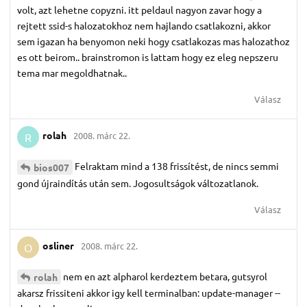
volt, azt lehetne copyzni. itt peldaul nagyon zavar hogy a
rejtett ssid-s halozatokhoz nem hajlando csatlakozni, akkor
sem igazan ha benyomon neki hogy csatlakozas mas halozathoz
es ott beirom.. brainstromon is lattam hogy ez eleg nepszeru
tema mar megoldhatnak..
Válasz
rolah
2008. márc 22.
R
Felraktam mind a 138 frissítést, de nincs semmi
bios007
gond újraindítás után sem. Jogosultságok változatlanok.
Válasz
osliner
2008. márc 22.
O
nem en azt alpharol kerdeztem betara, gutsyrol
rolah
akarsz frissiteni akkor igy kell terminalban: update-manager --