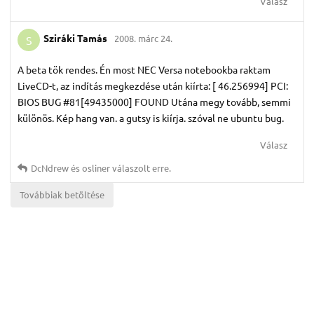
Válasz
Sziráki Tamás
2008. márc 24.
S
A beta tök rendes. Én most NEC Versa notebookba raktam
LiveCD-t, az indítás megkezdése után kiírta: [ 46.256994] PCI:
BIOS BUG #81[49435000] FOUND Utána megy tovább, semmi
különös. Kép hang van. a gutsy is kiírja. szóval ne ubuntu bug.
Válasz
DcNdrew
és
osliner
válaszolt erre.
Továbbiak betöltése