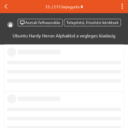
33
. /
215
bejegyzés
Asztali felhasználás
Telepítési, frissítési kérdések
Ubuntu Hardy Heron Alphaktol a vegleges kiadasig