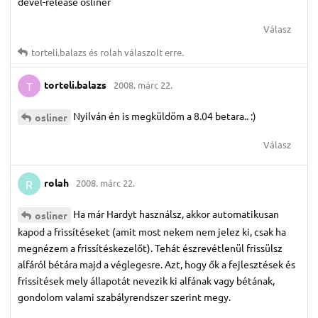
devel-release osliner
Válasz
torteli.​balazs
és
rolah
válaszolt erre.
torteli.​balazs
2008. márc 22.
T
Nyilván én is megküldöm a 8.04 betara.. :)
osliner
Válasz
rolah
2008. márc 22.
R
Ha már Hardyt használsz, akkor automatikusan
osliner
kapod a frissítéseket (amit most nekem nem jelez ki, csak ha
megnézem a frissítéskezelőt). Tehát észrevétlenül frissülsz
alfáról bétára majd a véglegesre. Azt, hogy ők a fejlesztések és
frissítések mely állapotát nevezik ki alfának vagy bétának,
gondolom valami szabályrendszer szerint megy.