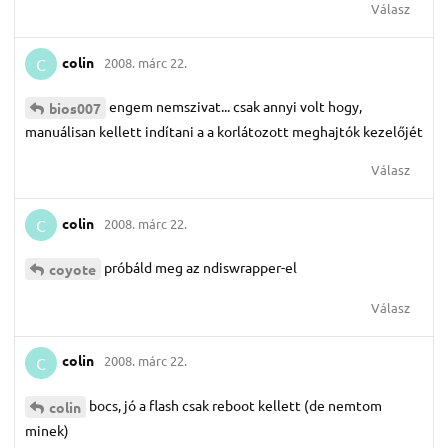
Válasz
colin
2008. márc 22.
C
engem nemszivat... csak annyi volt hogy,
bios007
manuálisan kellett indítani a a korlátozott meghajtók kezelőjét
Válasz
colin
2008. márc 22.
C
próbáld meg az ndiswrapper-el
coyote
Válasz
colin
2008. márc 22.
C
bocs, jó a flash csak reboot kellett (de nemtom
colin
minek)