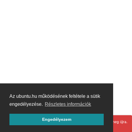
Az ubuntu.hu működésének feltétele a sütik
engedélyezése.
Részletes információk
Engedélyezem
Hoppá! Valami hiba történt. Frissítse az oldalt és próbálja meg újra.