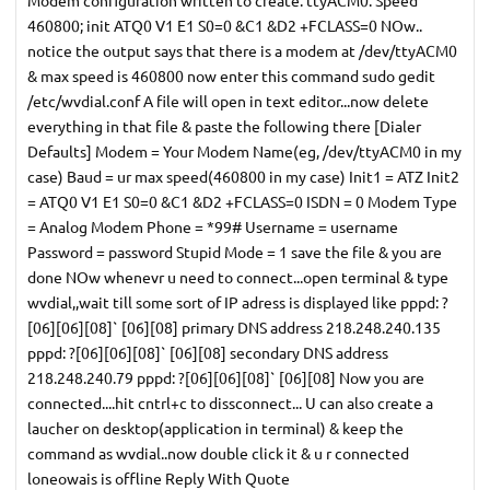
Modem configuration written to create. ttyACM0: Speed
460800; init ATQ0 V1 E1 S0=0 &C1 &D2 +FCLASS=0 NOw..
notice the output says that there is a modem at /dev/ttyACM0
& max speed is 460800 now enter this command sudo gedit
/etc/wvdial.conf A file will open in text editor...now delete
everything in that file & paste the following there [Dialer
Defaults] Modem = Your Modem Name(eg, /dev/ttyACM0 in my
case) Baud = ur max speed(460800 in my case) Init1 = ATZ Init2
= ATQ0 V1 E1 S0=0 &C1 &D2 +FCLASS=0 ISDN = 0 Modem Type
= Analog Modem Phone = *99# Username = username
Password = password Stupid Mode = 1 save the file & you are
done NOw whenevr u need to connect...open terminal & type
wvdial,,wait till some sort of IP adress is displayed like pppd: ?
[06][06][08]` [06][08] primary DNS address 218.248.240.135
pppd: ?[06][06][08]` [06][08] secondary DNS address
218.248.240.79 pppd: ?[06][06][08]` [06][08] Now you are
connected....hit cntrl+c to dissconnect... U can also create a
laucher on desktop(application in terminal) & keep the
command as wvdial..now double click it & u r connected
loneowais is offline Reply With Quote