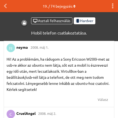
19
. /
74
bejegyzés
Asztali felhasználás
Hardver
Mobil telefon csatlakoztatása.
neyma
2008. máj 1.
N
Hi! Az a problémám, ha rádugom a Sony Ericsson W200i-met az
usb-re akkor az ubuntu nem látja, sőt ezt a mobil is észreveszi
egy idő után, mert lecsatlakozik. VirtulBox-ban a
beállítások/usb-nél látja a telefont, de ott meg nem tudom
felcsatolni. Lényegesebb lenne inkább az ubuntu-hoz csatolni.
Kérlek segítsetek!
Válasz
CruelAngel
2008. máj 2.
C