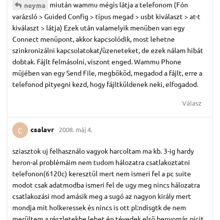
miután wammu mégis látja a telefonom (Fón
neyma
varázsló > Guided Config > típus megad > usbt kiválaszt > at-t
kiválaszt > látja) Ezek után valamelyik menüben van egy
Connect menüpont, akkor kapcsolódik, most lehetne
szinkronizálni kapcsolatokat/üzeneteket, de ezek nálam hibát
dobtak. Fájlt felmásolni, viszont enged. Wammu Phone
müjében van egy Send File, megbököd, megadod a fájlt, erre a
telefonod pityegni kezd, hogy fájltküldenek neki, elfogadod.
Válasz
csalavr
2008. máj 4.
C
sziasztok uj felhasználo vagyok harcoltam ma kb. 3-ig hardy
heron-al problémáim nem tudom hálozatra csatlakoztatni
telefonon(6120c) keresztül mert nem ismeri fel a pc suite
modot csak adatmodba ismeri fel de ugy meg nincs hálozatra
csatlakozási mod amásik meg a sugó az nagyon király mert
mondja mit holkeressek és nincs is ott pl:ndisgtk de nem
merültem a részletekbe lehet én tévedek elsö benyomás picit