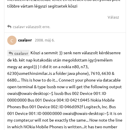
többre vártam légyszi segitsetek köszi
Válasz
csalavr
válaszolt erre.
csalavr
2008. máj 6.
C
Köszi a semmit :)) senk nem válaszolt kérdésemre
csalavr
de kb. két nap kutakodás után megoldottam igy:(remélem
megy az angol:)) ) I did it on a nokia n80, n73,
6230(somethinsimilar..is a folder java phone), 7610, 6630 &
6680.... This is how to do it... Connect your phone via datacable
open terminal & type lsusb now u will get the following output
owais@owais-desktop:~$ lsusb Bus 002 Device 001: ID
0000:0000 Bus 001 Device 004: ID 0421:0445 Nokia Mobile
Phones Bus 001 Device 002: ID 046d:092f Logitech, Inc. Bus
001 Device 001: ID 0000:0000 owais@owais-desktop:~$ it is on
my compter,ur will not be exactly the same... Now note the line
in which NOkia Mobile Phones is written...it has two number