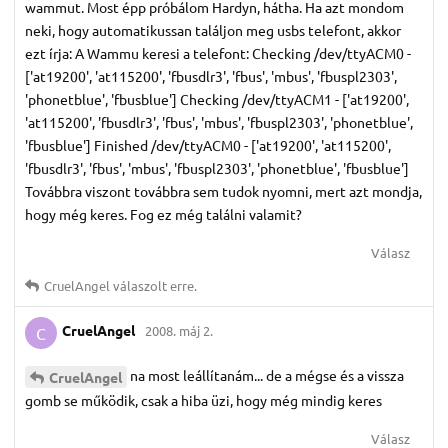
wammut. Most épp próbálom Hardyn, hátha. Ha azt mondom
neki, hogy automatikussan találjon meg usbs telefont, akkor
ezt írja: A Wammu keresi a telefont: Checking /dev/ttyACM0 -
['at19200', 'at115200', 'fbusdlr3', 'fbus', 'mbus', 'fbuspl2303',
'phonetblue', 'fbusblue'] Checking /dev/ttyACM1 - ['at19200',
'at115200', 'fbusdlr3', 'fbus', 'mbus', 'fbuspl2303', 'phonetblue',
'fbusblue'] Finished /dev/ttyACM0 - ['at19200', 'at115200',
'fbusdlr3', 'fbus', 'mbus', 'fbuspl2303', 'phonetblue', 'fbusblue']
Továbbra viszont továbbra sem tudok nyomni, mert azt mondja,
hogy még keres. Fog ez még találni valamit?
Válasz
CruelAngel
válaszolt erre.
CruelAngel
2008. máj 2.
C
na most leállítanám... de a mégse és a vissza
CruelAngel
gomb se működik, csak a hiba üzi, hogy még mindig keres
Válasz