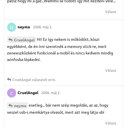
passz hogy mi a gáz...Wammu se tudott igy mit kezdeni vele...
Válasz
neyma
2008. máj 2.
N
Hi! Ez így nekem is működött, köszi
CruelAngel
egyébként, de én írni szeretnék a memory stick-re, mert
zeneeszközként funkcionál a mobil és nincs kedvem mindig
winfosba lépkedni.
Válasz
CruelAngel
válaszolt erre.
CruelAngel
2008. máj 2.
C
esetleg... bár nem szép megoldás, az az, hogy
neyma
veszel usb-s memkártya olvasót, mert azt meg látja ubi
Válasz