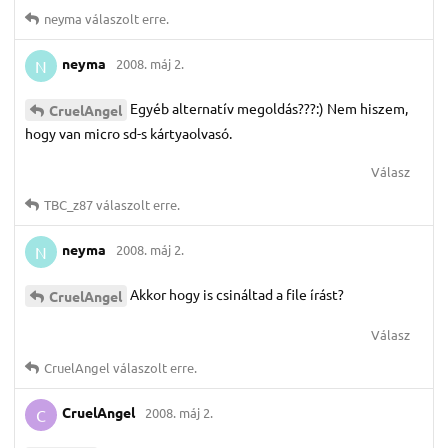
neyma
válaszolt erre.
neyma
2008. máj 2.
N
Egyéb alternatív megoldás???:) Nem hiszem,
CruelAngel
hogy van micro sd-s kártyaolvasó.
Válasz
TBC_z87
válaszolt erre.
neyma
2008. máj 2.
N
Akkor hogy is csináltad a file írást?
CruelAngel
Válasz
CruelAngel
válaszolt erre.
CruelAngel
2008. máj 2.
C