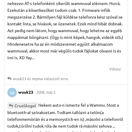
nehezen AT-s telefonként sikerült wammuval elérnem. Hurrá.
Ezekután a következőket tudom csak. 1. Firmware infók
megszerzése 2. Bármilyen fájl küldése telefonra kész szóval se
kontakt lista, se hívások, se üzenetek. Ezek mind hibát dobnak.
Azt pedig nem látom, hogy wammuval, hogy lehetne az egyéb
mappáimat böngészni. (Úgy is mint képek, hangok, videók stb.)
Mindenesetre ha az én módszeremet együtt alkalmazom
wammuval, akkor most már végülis tudok fájlokat olvasni is és
írni is. XD Yay...
Válasz
wuuk23
és
neyma
válaszolt erre.
wuuk23
2008. máj 2.
W
Nekem auto-n ismerte fel a Wammu. Most a
CruelAngel
bluetooth-al szórakoztam. Tudtam tallózni a telón(a
telefonmemórián és a memorystick-en is) ,másolni a telefonról
tudok,törölni tudok róla de nem tudok rá másolni sehova ...