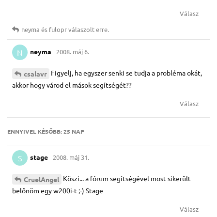
Válasz
neyma
és
fulopr
válaszolt erre.
neyma
2008. máj 6.
N
Figyelj, ha egyszer senki se tudja a probléma okát,
csalavr
akkor hogy várod el mások segítségét??
Válasz
ENNYIVEL KÉSŐBB:
25 NAP
stage
2008. máj 31.
S
Köszi... a fórum segítségével most sikerült
CruelAngel
belőnöm egy w200i-t ;-) Stage
Válasz