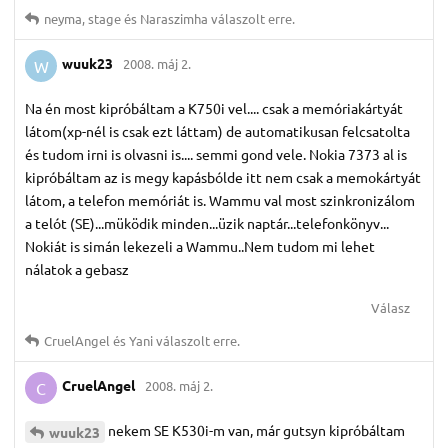
neyma
,
stage
és
Naraszimha
válaszolt erre.
wuuk23
2008. máj 2.
W
Na én most kipróbáltam a K750i vel.... csak a memóriakártyát
látom(xp-nél is csak ezt láttam) de automatikusan felcsatolta
és tudom irni is olvasni is.... semmi gond vele. Nokia 7373 al is
kipróbáltam az is megy kapásbólde itt nem csak a memokártyát
látom, a telefon memóriát is. Wammu val most szinkronizálom
a telót (SE)...müködik minden...üzik naptár...telefonkönyv...
Nokiát is simán lekezeli a Wammu..Nem tudom mi lehet
nálatok a gebasz
Válasz
CruelAngel
és
Yani
válaszolt erre.
CruelAngel
2008. máj 2.
C
nekem SE K530i-m van, már gutsyn kipróbáltam
wuuk23