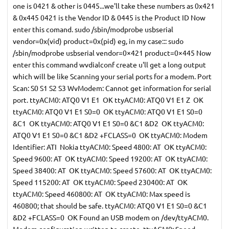
one is 0421 & other is 0445...we'll take these numbers as 0x421
& 0x445 0421 is the Vendor ID & 0445 is the Product ID Now
enter this comand. sudo /sbin/modprobe usbserial
vendor=0x(vid) product=0x(pid) eg, in my case::: sudo
/sbin/modprobe usbserial vendor=0×421 product=0×445 Now
enter this command wvdialconf create u'll get a long output
which will be like Scanning your serial ports for a modem. Port
Scan: S0 S1 S2 S3 WvModem: Cannot get information for serial
port. ttyACM0: ATQ0 V1 E1  OK ttyACM0: ATQ0 V1 E1 Z  OK
ttyACM0: ATQ0 V1 E1 S0=0  OK ttyACM0: ATQ0 V1 E1 S0=0
&C1  OK ttyACM0: ATQ0 V1 E1 S0=0 &C1 &D2  OK ttyACM0:
ATQ0 V1 E1 S0=0 &C1 &D2 +FCLASS=0  OK ttyACM0: Modem
Identifier: ATI  Nokia ttyACM0: Speed 4800: AT  OK ttyACM0:
Speed 9600: AT  OK ttyACM0: Speed 19200: AT  OK ttyACM0:
Speed 38400: AT  OK ttyACM0: Speed 57600: AT  OK ttyACM0:
Speed 115200: AT  OK ttyACM0: Speed 230400: AT  OK
ttyACM0: Speed 460800: AT  OK ttyACM0: Max speed is
460800; that should be safe. ttyACM0: ATQ0 V1 E1 S0=0 &C1
&D2 +FCLASS=0  OK Found an USB modem on /dev/ttyACM0.