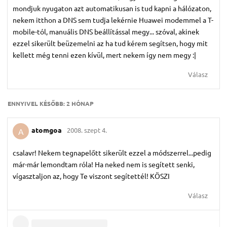
mondjuk nyugaton azt automatikusan is tud kapni a hálózaton,
nekem itthon a DNS sem tudja lekérnie Huawei modemmel a T-
mobile-tól, manuális DNS beállítással megy... szóval, akinek
ezzel sikerült beüzemelni az ha tud kérem segítsen, hogy mit
kellett még tenni ezen kívül, mert nekem így nem megy :|
Válasz
ENNYIVEL KÉSŐBB:
2 HÓNAP
atomgoa
2008. szept 4.
A
csalavr! Nekem tegnapelőtt sikerült ezzel a módszerrel...pedig
már-már lemondtam róla! Ha neked nem is segített senki,
vígasztaljon az, hogy Te viszont segítettél! KÖSZI
Válasz