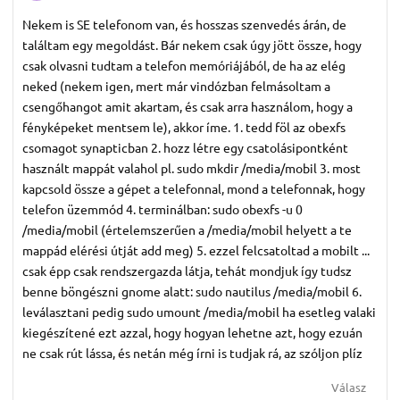
Nekem is SE telefonom van, és hosszas szenvedés árán, de
találtam egy megoldást. Bár nekem csak úgy jött össze, hogy
csak olvasni tudtam a telefon memóriájából, de ha az elég
neked (nekem igen, mert már vindózban felmásoltam a
csengőhangot amit akartam, és csak arra használom, hogy a
fényképeket mentsem le), akkor íme. 1. tedd föl az obexfs
csomagot synapticban 2. hozz létre egy csatolásipontként
használt mappát valahol pl. sudo mkdir /media/mobil 3. most
kapcsold össze a gépet a telefonnal, mond a telefonnak, hogy
telefon üzemmód 4. terminálban: sudo obexfs -u 0
/media/mobil (értelemszerűen a /media/mobil helyett a te
mappád elérési útját add meg) 5. ezzel felcsatoltad a mobilt ...
csak épp csak rendszergazda látja, tehát mondjuk így tudsz
benne böngészni gnome alatt: sudo nautilus /media/mobil 6.
leválasztani pedig sudo umount /media/mobil ha esetleg valaki
kiegészítené ezt azzal, hogy hogyan lehetne azt, hogy ezuán
ne csak rút lássa, és netán még írni is tudjak rá, az szóljon plíz
Válasz