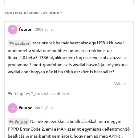
ENNYIVEL KÉSŐBB:
EGY HÓNAP
fulopr
2008. júl 7.
F
szerintetek ha már használsz egy USB-s Huawei
csalavr
modem-et a vodafone-mobile-connect-card-driver-for-
linux_2.0.beta3_i386-al, akkor nem fog összeveszni ez azzal a
progammal? mert gondolom az is wvdial használja... olyankor a
wvdial.conf hogyan néz ki ha több eszközt is használsz?
Válasz
fulopr
és
T_chris
válaszolt erre.
fulopr
2008. júl 9.
F
Na nekem ezekkel a beállításokkal nem megym
fulopr
PPPD Error Code 2, ami a MAN szerint egymásnak ellentmondó
beállítás. A másik amit nem értek, hogy nem ad meg APN-t...