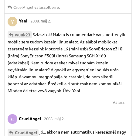
CruelAngel
válaszolt erre.
Yani
2008. máj 2.
Y
Sziasztok! Nálam is cummendáré van, mert egyik
wuuk23
mobilt sem tudom kezelni linux alatt. Az alábbi mobilokat
szeretném kezelni: Motorola L6 (mini usb) SonyEricson z310i
(infra) SonyEricson F500i (infra) Samsung SGH-X160
(adatkábel) Nem tudom ezeket mivel tudnám kezelni
egyáltalán linux alatt? A gnokii az egyszerűen indulás után
kilép. A wammu megpróbálja felcsatolni, de nem sikerül
behozni az adatokat. Érzékeli a típust csak nem kommunikál.
Minden ötletre vevő vagyok. Üdv: Yani
Válasz
CruelAngel
2008. máj 2.
C
jó... akkor a nem automatikus keresésnél nagy
CruelAngel