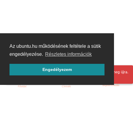
Az ubuntu.hu működésének feltétele a sütik
engedélyezése.
Részletes információk
Engedélyezem
Hoppá! Valami hiba történt. Frissítse az oldalt és próbálja meg újra.
Bejelentkezés
Főoldal
Címkék