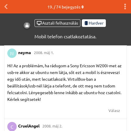
19
. /
74
bejegyzés
Asztali felhasználás
Hardver
Mobil telefon csatlakoztatása.
neyma
2008. máj 1.
N
Hi! Az a problémám, ha rádugom a Sony Ericsson W200i-met az
usb-re akkor az ubuntu nem látja, sőt ezt a mobil is észreveszi
egy idő után, mert lecsatlakozik. VirtulBox-ban a
beállítások/usb-nél látja a telefont, de ott meg nem tudom
felcsatolni. Lényegesebb lenne inkább az ubuntu-hoz csatolni.
Kérlek segítsetek!
Válasz
CruelAngel
2008. máj 2.
C