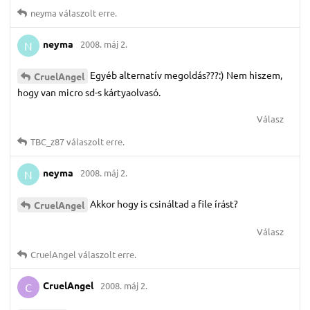
neyma
válaszolt erre.
neyma
2008. máj 2.
N
Egyéb alternatív megoldás???:) Nem hiszem,
CruelAngel
hogy van micro sd-s kártyaolvasó.
Válasz
TBC_z87
válaszolt erre.
neyma
2008. máj 2.
N
Akkor hogy is csináltad a file írást?
CruelAngel
Válasz
CruelAngel
válaszolt erre.
CruelAngel
2008. máj 2.
C