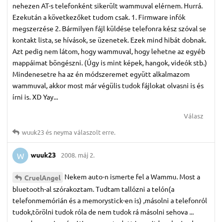
nehezen AT-s telefonként sikerült wammuval elérnem. Hurrá.
Ezekután a következőket tudom csak. 1. Firmware infók
megszerzése 2. Bármilyen fájl küldése telefonra kész szóval se
kontakt lista, se hívások, se üzenetek. Ezek mind hibát dobnak.
Azt pedig nem látom, hogy wammuval, hogy lehetne az egyéb
mappáimat böngészni. (Úgy is mint képek, hangok, videók stb.)
Mindenesetre ha az én módszeremet együtt alkalmazom
wammuval, akkor most már végülis tudok fájlokat olvasni is és
írni is. XD Yay...
Válasz
wuuk23
és
neyma
válaszolt erre.
wuuk23
2008. máj 2.
W
Nekem auto-n ismerte fel a Wammu. Most a
CruelAngel
bluetooth-al szórakoztam. Tudtam tallózni a telón(a
telefonmemórián és a memorystick-en is) ,másolni a telefonról
tudok,törölni tudok róla de nem tudok rá másolni sehova ...