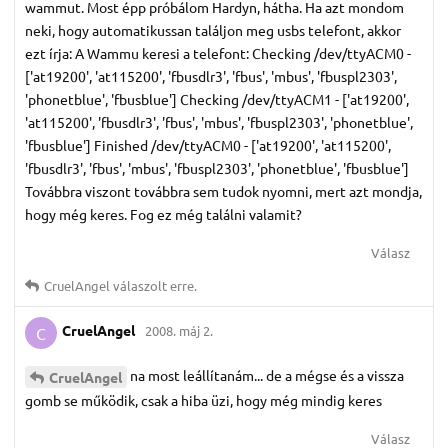
wammut. Most épp próbálom Hardyn, hátha. Ha azt mondom
neki, hogy automatikussan találjon meg usbs telefont, akkor
ezt írja: A Wammu keresi a telefont: Checking /dev/ttyACM0 -
['at19200', 'at115200', 'fbusdlr3', 'fbus', 'mbus', 'fbuspl2303',
'phonetblue', 'fbusblue'] Checking /dev/ttyACM1 - ['at19200',
'at115200', 'fbusdlr3', 'fbus', 'mbus', 'fbuspl2303', 'phonetblue',
'fbusblue'] Finished /dev/ttyACM0 - ['at19200', 'at115200',
'fbusdlr3', 'fbus', 'mbus', 'fbuspl2303', 'phonetblue', 'fbusblue']
Továbbra viszont továbbra sem tudok nyomni, mert azt mondja,
hogy még keres. Fog ez még találni valamit?
Válasz
CruelAngel
válaszolt erre.
CruelAngel
2008. máj 2.
C
na most leállítanám... de a mégse és a vissza
CruelAngel
gomb se működik, csak a hiba üzi, hogy még mindig keres
Válasz