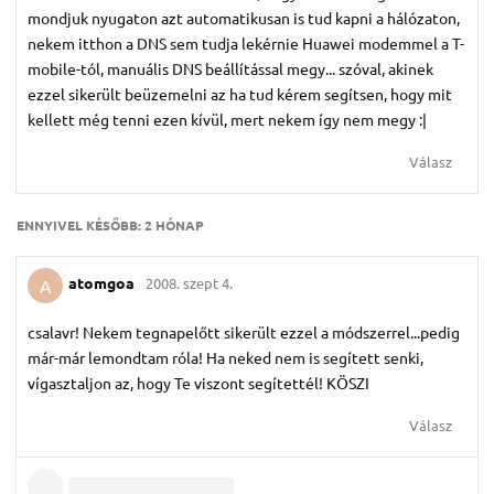
mondjuk nyugaton azt automatikusan is tud kapni a hálózaton,
nekem itthon a DNS sem tudja lekérnie Huawei modemmel a T-
mobile-tól, manuális DNS beállítással megy... szóval, akinek
ezzel sikerült beüzemelni az ha tud kérem segítsen, hogy mit
kellett még tenni ezen kívül, mert nekem így nem megy :|
Válasz
ENNYIVEL KÉSŐBB:
2 HÓNAP
atomgoa
2008. szept 4.
A
csalavr! Nekem tegnapelőtt sikerült ezzel a módszerrel...pedig
már-már lemondtam róla! Ha neked nem is segített senki,
vígasztaljon az, hogy Te viszont segítettél! KÖSZI
Válasz