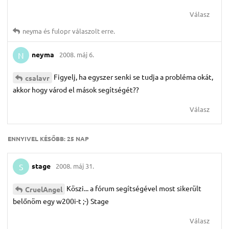
Válasz
neyma
és
fulopr
válaszolt erre.
neyma
2008. máj 6.
N
Figyelj, ha egyszer senki se tudja a probléma okát,
csalavr
akkor hogy várod el mások segítségét??
Válasz
ENNYIVEL KÉSŐBB:
25 NAP
stage
2008. máj 31.
S
Köszi... a fórum segítségével most sikerült
CruelAngel
belőnöm egy w200i-t ;-) Stage
Válasz