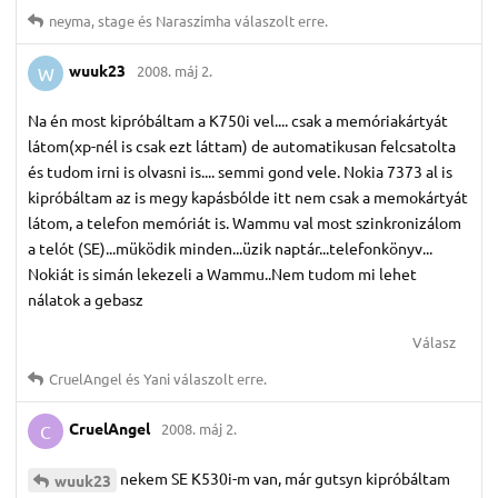
neyma
,
stage
és
Naraszimha
válaszolt erre.
wuuk23
2008. máj 2.
W
Na én most kipróbáltam a K750i vel.... csak a memóriakártyát
látom(xp-nél is csak ezt láttam) de automatikusan felcsatolta
és tudom irni is olvasni is.... semmi gond vele. Nokia 7373 al is
kipróbáltam az is megy kapásbólde itt nem csak a memokártyát
látom, a telefon memóriát is. Wammu val most szinkronizálom
a telót (SE)...müködik minden...üzik naptár...telefonkönyv...
Nokiát is simán lekezeli a Wammu..Nem tudom mi lehet
nálatok a gebasz
Válasz
CruelAngel
és
Yani
válaszolt erre.
CruelAngel
2008. máj 2.
C
nekem SE K530i-m van, már gutsyn kipróbáltam
wuuk23