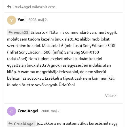
CruelAngel
válaszolt erre.
Yani
2008. máj 2.
Y
Sziasztok! Nálam is cummendáré van, mert egyik
wuuk23
mobilt sem tudom kezelni linux alatt. Az alábbi mobilokat
szeretném kezelni: Motorola L6 (mini usb) SonyEricson z310i
(infra) SonyEricson F500i (infra) Samsung SGH-X160
(adatkábel) Nem tudom ezeket mivel tudnám kezelni
egyáltalán linux alatt? A gnokii az egyszerűen indulás után
kilép. A wammu megpróbálja felcsatolni, de nem sikerül
behozni az adatokat. Érzékeli a típust csak nem kommunikál.
Minden ötletre vevő vagyok. Üdv: Yani
Válasz
CruelAngel
2008. máj 2.
C
jó... akkor a nem automatikus keresésnél nagy
CruelAngel