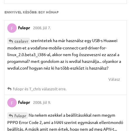
ENNYIVEL KÉSŐBB:
EGY HÓNAP
fulopr
2008. júl 7.
F
szerintetek ha már használsz egy USB-s Huawei
csalavr
modem-et a vodafone-mobile-connect-card-driver-for-
linux_2.0.beta3_i386-al, akkor nem fog összeveszni ez azzal a
progammal? mert gondolom az is wvdial használja... olyankor a
wvdial.conf hogyan néz ki ha több eszközt is használsz?
Válasz
fulopr
és
T_chris
válaszolt erre.
fulopr
2008. júl 9.
F
Na nekem ezekkel a beállításokkal nem megym
fulopr
PPPD Error Code 2, ami a MAN szerint egymásnak ellentmondó
beállítás. A másik amit nem értek, hogy nem ad meg APN-t...