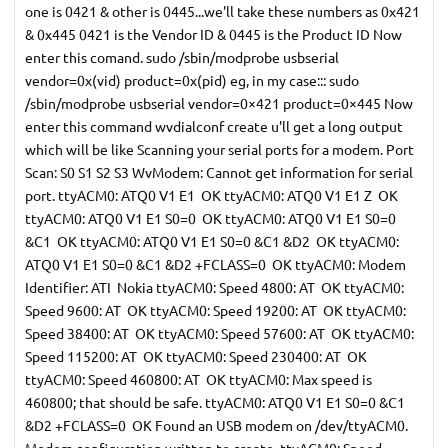
one is 0421 & other is 0445...we'll take these numbers as 0x421
& 0x445 0421 is the Vendor ID & 0445 is the Product ID Now
enter this comand. sudo /sbin/modprobe usbserial
vendor=0x(vid) product=0x(pid) eg, in my case::: sudo
/sbin/modprobe usbserial vendor=0×421 product=0×445 Now
enter this command wvdialconf create u'll get a long output
which will be like Scanning your serial ports for a modem. Port
Scan: S0 S1 S2 S3 WvModem: Cannot get information for serial
port. ttyACM0: ATQ0 V1 E1  OK ttyACM0: ATQ0 V1 E1 Z  OK
ttyACM0: ATQ0 V1 E1 S0=0  OK ttyACM0: ATQ0 V1 E1 S0=0
&C1  OK ttyACM0: ATQ0 V1 E1 S0=0 &C1 &D2  OK ttyACM0:
ATQ0 V1 E1 S0=0 &C1 &D2 +FCLASS=0  OK ttyACM0: Modem
Identifier: ATI  Nokia ttyACM0: Speed 4800: AT  OK ttyACM0:
Speed 9600: AT  OK ttyACM0: Speed 19200: AT  OK ttyACM0:
Speed 38400: AT  OK ttyACM0: Speed 57600: AT  OK ttyACM0:
Speed 115200: AT  OK ttyACM0: Speed 230400: AT  OK
ttyACM0: Speed 460800: AT  OK ttyACM0: Max speed is
460800; that should be safe. ttyACM0: ATQ0 V1 E1 S0=0 &C1
&D2 +FCLASS=0  OK Found an USB modem on /dev/ttyACM0.