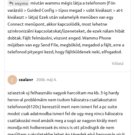
miután wammu mégis látja a telefonom (Fón
neyma
varázsló > Guided Config > típus megad > usbt kiválaszt > at-t
kiválaszt > látja) Ezek után valamelyik menüben van egy
Connect menüpont, akkor kapcsolódik, most lehetne
szinkronizálni kapcsolatokat/üzeneteket, de ezek nálam hibát
dobtak. Fájlt felmásolni, viszont enged. Wammu Phone
müjében van egy Send File, megbököd, megadod a fájlt, erre a
telefonod pityegni kezd, hogy fájltküldenek neki, elfogadod.
Válasz
csalavr
2008. máj 4.
C
sziasztok uj felhasználo vagyok harcoltam ma kb. 3-ig hardy
heron-al problémáim nem tudom hálozatra csatlakoztatni
telefonon(6120c) keresztül mert nem ismeri fel a pc suite
modot csak adatmodba ismeri fel de ugy meg nincs hálozatra
csatlakozási mod amásik meg a sugó az nagyon király mert
mondja mit holkeressek és nincs is ott pl:ndisgtk de nem
merültem a részletekbe lehet én tévedek elsö benyomás picit