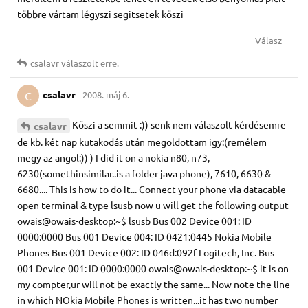
többre vártam légyszi segitsetek köszi
Válasz
csalavr
válaszolt erre.
csalavr
2008. máj 6.
C
Köszi a semmit :)) senk nem válaszolt kérdésemre
csalavr
de kb. két nap kutakodás után megoldottam igy:(remélem
megy az angol:)) ) I did it on a nokia n80, n73,
6230(somethinsimilar..is a folder java phone), 7610, 6630 &
6680.... This is how to do it... Connect your phone via datacable
open terminal & type lsusb now u will get the following output
owais@owais-desktop:~$ lsusb Bus 002 Device 001: ID
0000:0000 Bus 001 Device 004: ID 0421:0445 Nokia Mobile
Phones Bus 001 Device 002: ID 046d:092f Logitech, Inc. Bus
001 Device 001: ID 0000:0000 owais@owais-desktop:~$ it is on
my compter,ur will not be exactly the same... Now note the line
in which NOkia Mobile Phones is written...it has two number