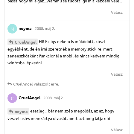
passz hogy mi a gáz...Wammu se tudott igy mit kezdeni vele...
Válasz
neyma
2008. máj 2.
N
Hi! Ez így nekem is működött, köszi
CruelAngel
egyébként, de én írni szeretnék a memory stick-re, mert
zeneeszközként funkcionál a mobil és nincs kedvem mindig
winfosba lépkedni.
Válasz
CruelAngel
válaszolt erre.
CruelAngel
2008. máj 2.
C
esetleg... bár nem szép megoldás, az az, hogy
neyma
veszel usb-s memkártya olvasót, mert azt meg látja ubi
Válasz