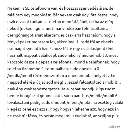
Nekem is SE telefonom van, és hosszas szenvedés árán, de
találtam egy megoldást. Bár nekem csak úgy jött össze, hogy
csak olvasni tudtam a telefon memóriájából, de ha az elég
neked (nekem igen, mert már vindózban felmásoltam a
csengőhangot amit akartam, és csak arra használom, hogy a
fényképeket mentsem le), akkor íme. 1. tedd föl az obexfs
csomagot synapticban 2. hozz létre egy csatolásipontként
használt mappát valahol pl. sudo mkdir /media/mobil 3. most
kapcsold össze a gépet a telefonnal, mond a telefonnak, hogy
telefon üzemmód 4. terminálban: sudo obexfs -u 0
/media/mobil (értelemszerűen a /media/mobil helyett a te
mappád elérési útját add meg) 5. ezzel felcsatoltad a mobilt ...
csak épp csak rendszergazda látja, tehát mondjuk így tudsz
benne böngészni gnome alatt: sudo nautilus /media/mobil 6.
leválasztani pedig sudo umount /media/mobil ha esetleg valaki
kiegészítené ezt azzal, hogy hogyan lehetne azt, hogy ezuán
ne csak rút lássa, és netán még írni is tudjak rá, az szóljon plíz
Válasz