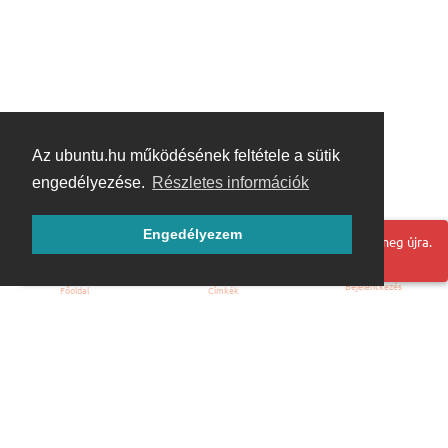
Az ubuntu.hu működésének feltétele a sütik
engedélyezése.
Részletes információk
Engedélyezem
Hoppá! Valami hiba történt. Frissítse az oldalt és próbálja meg újra.
Bejelentkezés
Főoldal
Címkék