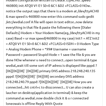
Modem configuration written to create. ttyACM0: Speed
460800; init ATQ0 V1 E1 S0=0 &C1 &D2 +FCLASS=0 NOw..
notice the output says that there is a modem at /dev/ttyACM0
& max speed is 460800 now enter this command sudo gedit
/etc/wvdial.conf A file will open in text editor...now delete
everything in that file & paste the following there [Dialer
Defaults] Modem = Your Modem Name(eg, /dev/ttyACM0 in my
case) Baud = ur max speed(460800 in my case) Init1 = ATZ Init2
= ATQ0 V1 E1 S0=0 &C1 &D2 +FCLASS=0 ISDN = 0 Modem Type
= Analog Modem Phone = *99# Username = username
Password = password Stupid Mode = 1 save the file & you are
done NOw whenevr u need to connect...open terminal & type
wvdial,,wait till some sort of IP adress is displayed like pppd: ?
[06][06][08]` [06][08] primary DNS address 218.248.240.135
pppd: ?[06][06][08]` [06][08] secondary DNS address
218.248.240.79 pppd: ?[06][06][08]` [06][08] Now you are
connected....hit cntrl+c to dissconnect... U can also create a
laucher on desktop(application in terminal) & keep the
command as wvdial..now double click it & u r connected
loneowais is offline Reply With Quote