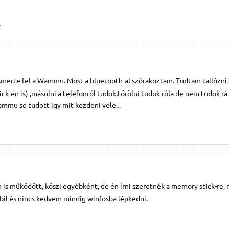
.
merte fel a Wammu. Most a bluetooth-al szórakoztam. Tudtam tallózni 
-en is) ,másolni a telefonról tudok,törölni tudok róla de nem tudok rá
Wammu se tudott igy mit kezdeni vele...
m is működött, köszi egyébként, de én írni szeretnék a memory stick-re,
il és nincs kedvem mindig winfosba lépkedni.