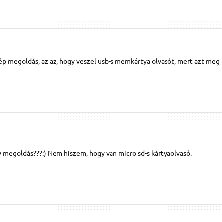
zép megoldás, az az, hogy veszel usb-s memkártya olvasót, mert azt meg l
v megoldás???:) Nem hiszem, hogy van micro sd-s kártyaolvasó.