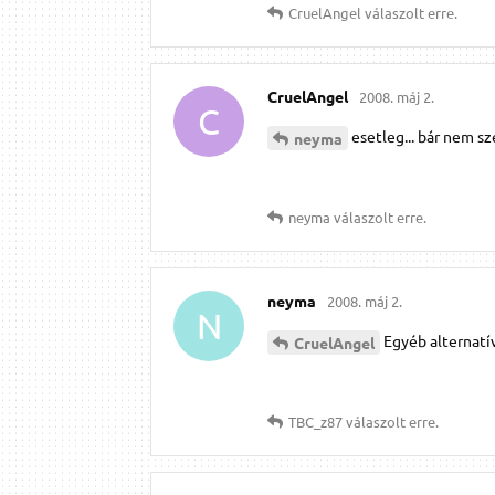
CruelAngel
válaszolt erre.
CruelAngel
2008. máj 2.
C
esetleg... bár nem s
neyma
neyma
válaszolt erre.
neyma
2008. máj 2.
N
Egyéb alternatí
CruelAngel
TBC_z87
válaszolt erre.