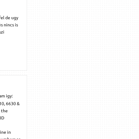
fel de ugy
s nincs is
szi
am igy:
610, 6630 &
t the
 ID
ine in