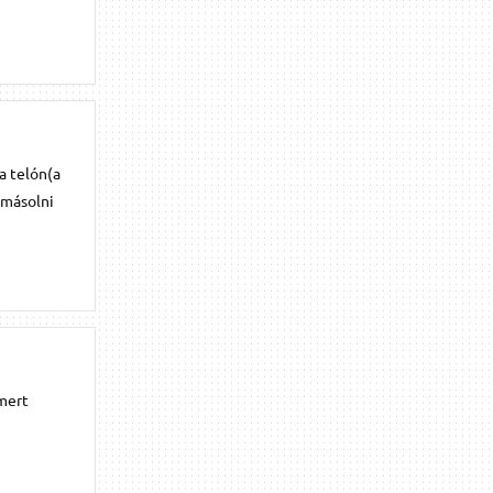
a telón(a
 másolni
 mert