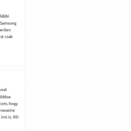
lábbi
) Samsung
zerűen
st csak
uval
üldése
átom, hogy
enesetre
rni is. XD