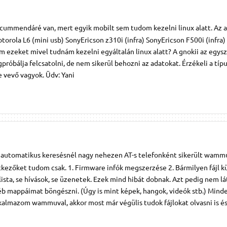
 cummendáré van, mert egyik mobilt sem tudom kezelni linux alatt. Az a
orola L6 (mini usb) SonyEricson z310i (infra) SonyEricson F500i (infra
ezeket mivel tudnám kezelni egyáltalán linux alatt? A gnokii az egys
róbálja felcsatolni, de nem sikerül behozni az adatokat. Érzékeli a típu
 vevő vagyok. Üdv: Yani
em automatikus keresésnél nagy nehezen AT-s telefonként sikerült wamm
tkezőket tudom csak. 1. Firmware infók megszerzése 2. Bármilyen fájl k
 lista, se hívások, se üzenetek. Ezek mind hibát dobnak. Azt pedig nem l
b mappáimat böngészni. (Úgy is mint képek, hangok, videók stb.) Mind
lmazom wammuval, akkor most már végülis tudok fájlokat olvasni is és í