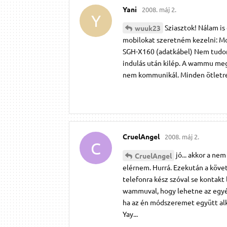
Yani
2008. máj 2.
Y
Sziasztok! Nálam is
wuuk23
mobilokat szeretném kezelni: Mot
SGH-X160 (adatkábel) Nem tudom 
indulás után kilép. A wammu megp
nem kommunikál. Minden ötletre
CruelAngel
2008. máj 2.
C
jó... akkor a n
CruelAngel
elérnem. Hurrá. Ezekután a köve
telefonra kész szóval se kontakt
wammuval, hogy lehetne az egyé
ha az én módszeremet együtt alka
Yay...