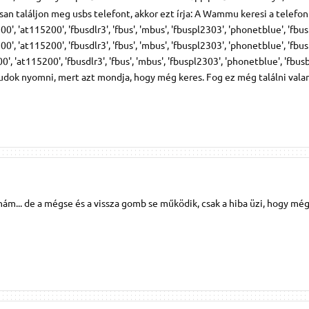
 találjon meg usbs telefont, akkor ezt írja: A Wammu keresi a telefon
, 'at115200', 'fbusdlr3', 'fbus', 'mbus', 'fbuspl2303', 'phonetblue', 'fbus
, 'at115200', 'fbusdlr3', 'fbus', 'mbus', 'fbuspl2303', 'phonetblue', 'fbus
, 'at115200', 'fbusdlr3', 'fbus', 'mbus', 'fbuspl2303', 'phonetblue', 'fbus
udok nyomni, mert azt mondja, hogy még keres. Fog ez még találni vala
nám... de a mégse és a vissza gomb se működik, csak a hiba üzi, hogy mé