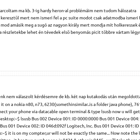
 harcoltam ma kb. 3-ig hardy heron-al problémáim nem tudom hálozatra
keresztül mert nem ismeri fel a pc suite modot csak adatmodba ismeri 
 mod amásik meg a sugó az nagyon király mert mondja mit holkeressek é
a részletekbe lehet én tévedek elsö benyomás picit többre vártam légy
senk nem válaszolt kérdésemre de kb. két nap kutakodás után megoldott
 it on a nokia n80, n73, 6230(somethinsimilar..is a folder java phone), 7
Connect your phone via datacable open terminal & type lsusb now u will ge
sktop:~$ lsusb Bus 002 Device 001: ID 0000:0000 Bus 001 Device 004:
us 001 Device 002: ID 046d:092f Logitech, Inc. Bus 001 Device 001: ID
 it is on my compter,ur will not be exactly the same... Now note the l