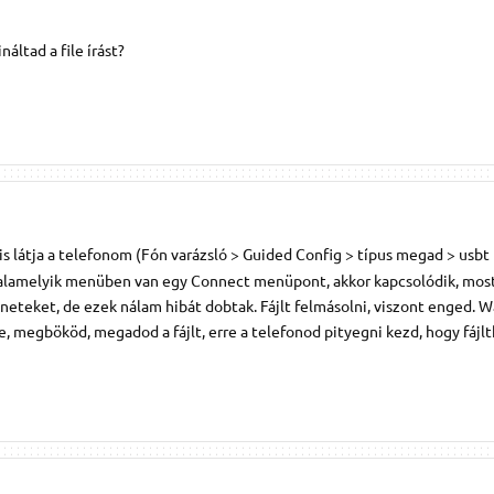
náltad a file írást?
átja a telefonom (Fón varázsló > Guided Config > típus megad > usbt 
án valamelyik menüben van egy Connect menüpont, akkor kapcsolódik, mos
eneteket, de ezek nálam hibát dobtak. Fájlt felmásolni, viszont enged.
, megbököd, megadod a fájlt, erre a telefonod pityegni kezd, hogy fájl