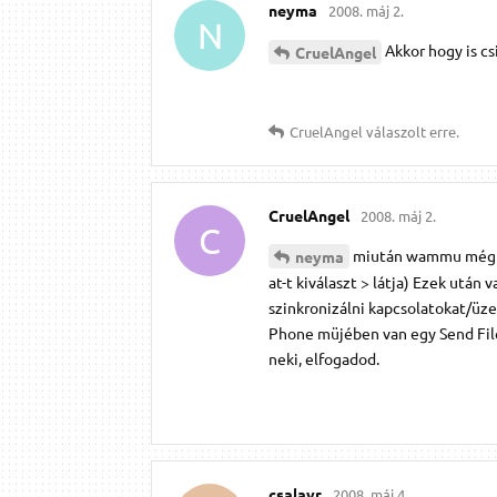
neyma
2008. máj 2.
N
Akkor hogy is csi
CruelAngel
CruelAngel
válaszolt erre.
CruelAngel
2008. máj 2.
C
miután wammu mégis l
neyma
at-t kiválaszt > látja) Ezek ut
szinkronizálni kapcsolatokat/üz
Phone müjében van egy Send File
neki, elfogadod.
csalavr
2008. máj 4.