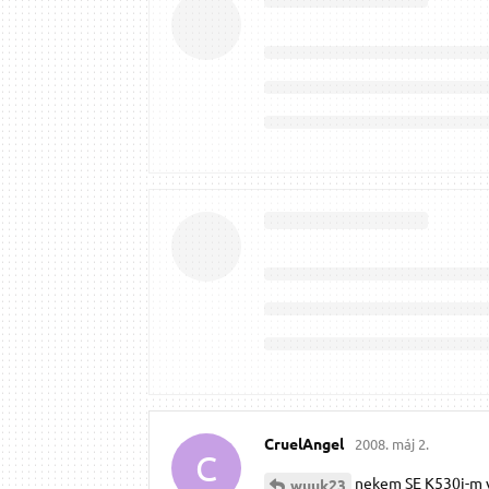
CruelAngel
2008. máj 2.
C
nekem SE K530i-m v
wuuk23