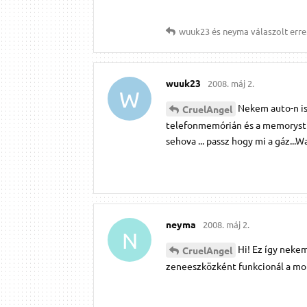
wuuk23
és
neyma
válaszolt erre
wuuk23
2008. máj 2.
W
Nekem auto-n is
CruelAngel
telefonmemórián és a memorystick
sehova ... passz hogy mi a gáz...
neyma
2008. máj 2.
N
Hi! Ez így neke
CruelAngel
zeneeszközként funkcionál a mob