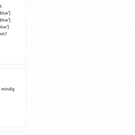
t:
blue']
blue']
blue']
mit?
g mindig