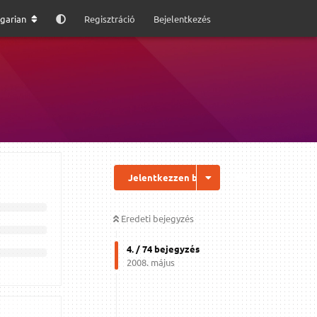
garian
Regisztráció
Bejelentkezés
Jelentkezzen be a válaszhoz
Eredeti bejegyzés
4
. /
74
bejegyzés
2008. május