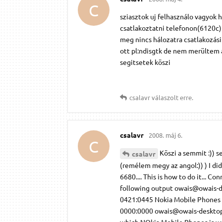
C
sziasztok uj felhasználo vagyok
csatlakoztatni telefonon(6120c) 
meg nincs hálozatra csatlakozási
ott pl:ndisgtk de nem merültem 
segitsetek köszi
csalavr
válaszolt erre.
csalavr
2008. máj 6.
C
Köszi a semmit :)) 
csalavr
(remélem megy az angol:)) ) I did
6680.... This is how to do it... 
following output owais@owais-de
0421:0445 Nokia Mobile Phones B
0000:0000 owais@owais-desktop:~$