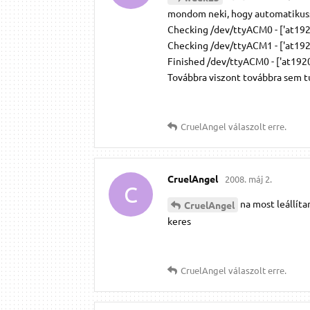
mondom neki, hogy automatikussan
Checking /dev/ttyACM0 - ['at19200'
Checking /dev/ttyACM1 - ['at19200'
Finished /dev/ttyACM0 - ['at19200'
Továbbra viszont továbbra sem t
CruelAngel
válaszolt erre.
CruelAngel
2008. máj 2.
C
na most leállíta
CruelAngel
keres
CruelAngel
válaszolt erre.