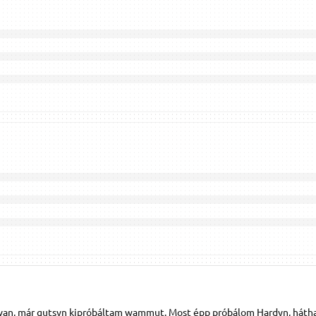
an, már gutsyn kipróbáltam wammut. Most épp próbálom Hardyn, hátha