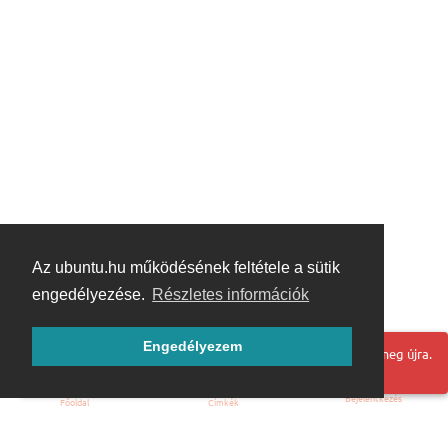
Az ubuntu.hu működésének feltétele a sütik
engedélyezése.
Részletes információk
Engedélyezem
Hoppá! Valami hiba történt. Frissítse az oldalt és próbálja meg újra.
Bejelentkezés
Főoldal
Címkék