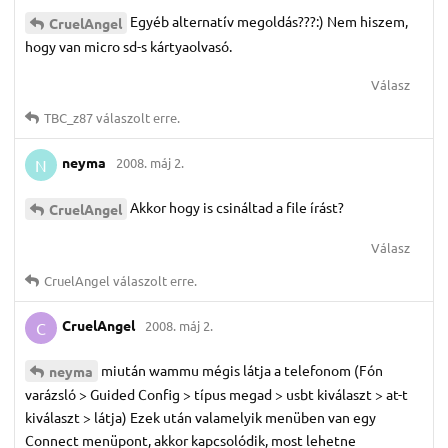
Egyéb alternatív megoldás???:) Nem hiszem,
CruelAngel
hogy van micro sd-s kártyaolvasó.
Válasz
TBC_z87
válaszolt erre.
neyma
2008. máj 2.
N
Akkor hogy is csináltad a file írást?
CruelAngel
Válasz
CruelAngel
válaszolt erre.
CruelAngel
2008. máj 2.
C
miután wammu mégis látja a telefonom (Fón
neyma
varázsló > Guided Config > típus megad > usbt kiválaszt > at-t
kiválaszt > látja) Ezek után valamelyik menüben van egy
Connect menüpont, akkor kapcsolódik, most lehetne