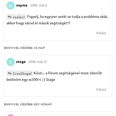
neyma
2008. máj 6.
N
Figyelj, ha egyszer senki se tudja a probléma okát,
csalavr
akkor hogy várod el mások segítségét??
Válasz
ENNYIVEL KÉSŐBB:
25 NAP
stage
2008. máj 31.
S
Köszi... a fórum segítségével most sikerült
CruelAngel
belőnöm egy w200i-t ;-) Stage
Válasz
ENNYIVEL KÉSŐBB:
EGY HÓNAP