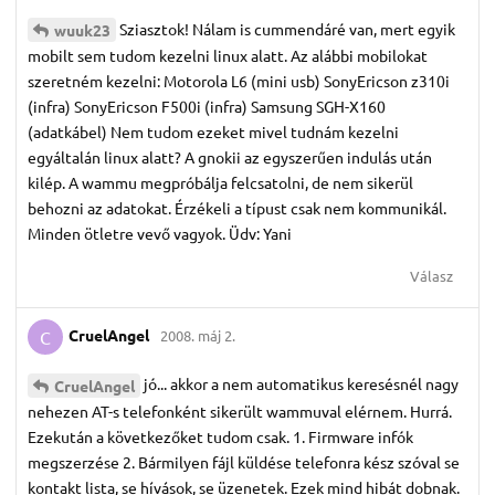
Sziasztok! Nálam is cummendáré van, mert egyik
wuuk23
mobilt sem tudom kezelni linux alatt. Az alábbi mobilokat
szeretném kezelni: Motorola L6 (mini usb) SonyEricson z310i
(infra) SonyEricson F500i (infra) Samsung SGH-X160
(adatkábel) Nem tudom ezeket mivel tudnám kezelni
egyáltalán linux alatt? A gnokii az egyszerűen indulás után
kilép. A wammu megpróbálja felcsatolni, de nem sikerül
behozni az adatokat. Érzékeli a típust csak nem kommunikál.
Minden ötletre vevő vagyok. Üdv: Yani
Válasz
CruelAngel
2008. máj 2.
C
jó... akkor a nem automatikus keresésnél nagy
CruelAngel
nehezen AT-s telefonként sikerült wammuval elérnem. Hurrá.
Ezekután a következőket tudom csak. 1. Firmware infók
megszerzése 2. Bármilyen fájl küldése telefonra kész szóval se
kontakt lista, se hívások, se üzenetek. Ezek mind hibát dobnak.