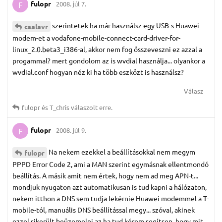
fulopr
2008. júl 7.
F
szerintetek ha már használsz egy USB-s Huawei
csalavr
modem-et a vodafone-mobile-connect-card-driver-for-
linux_2.0.beta3_i386-al, akkor nem fog összeveszni ez azzal a
progammal? mert gondolom az is wvdial használja... olyankor a
wvdial.conf hogyan néz ki ha több eszközt is használsz?
Válasz
fulopr
és
T_chris
válaszolt erre.
fulopr
2008. júl 9.
F
Na nekem ezekkel a beállításokkal nem megym
fulopr
PPPD Error Code 2, ami a MAN szerint egymásnak ellentmondó
beállítás. A másik amit nem értek, hogy nem ad meg APN-t...
mondjuk nyugaton azt automatikusan is tud kapni a hálózaton,
nekem itthon a DNS sem tudja lekérnie Huawei modemmel a T-
mobile-tól, manuális DNS beállítással megy... szóval, akinek
ezzel sikerült beüzemelni az ha tud kérem segítsen, hogy mit