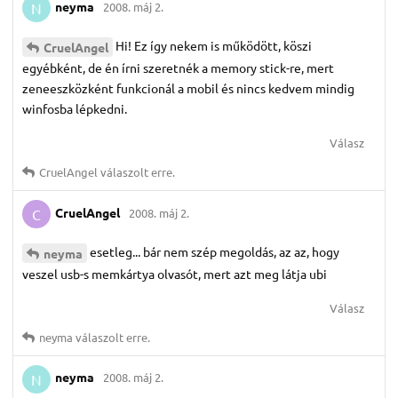
neyma
2008. máj 2.
N
Hi! Ez így nekem is működött, köszi
CruelAngel
egyébként, de én írni szeretnék a memory stick-re, mert
zeneeszközként funkcionál a mobil és nincs kedvem mindig
winfosba lépkedni.
Válasz
CruelAngel
válaszolt erre.
CruelAngel
2008. máj 2.
C
esetleg... bár nem szép megoldás, az az, hogy
neyma
veszel usb-s memkártya olvasót, mert azt meg látja ubi
Válasz
neyma
válaszolt erre.
neyma
2008. máj 2.
N