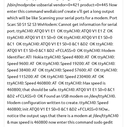
/sbin/modprobe usbserial vendor=0×421 product=0×445 Now
enter this command wvdialconf create u'll get a long output
which will be like Scanning your serial ports for a modem. Port
Scan: S0 S1 S2 S3 WvModem: Cannot get information for serial
port. ttyACM0: ATQ0 V1 E1  OK ttyACM0: ATQ0 V1 E1 Z  OK
ttyACM0: ATQ0 V1 E1 S0=0  OK ttyACM0: ATQ0 V1 E1 S0=0
&C1  OK ttyACM0: ATQ0 V1 E1 S0=0 &C1 &D2  OK ttyACM0:
ATQ0 V1 E1 S0=0 &C1 &D2 +FCLASS=0  OK ttyACM0: Modem
Identifier: ATI  Nokia ttyACM0: Speed 4800: AT  OK ttyACM0:
Speed 9600: AT  OK ttyACM0: Speed 19200: AT  OK ttyACM0:
Speed 38400: AT  OK ttyACM0: Speed 57600: AT  OK ttyACM0:
Speed 115200: AT  OK ttyACM0: Speed 230400: AT  OK
ttyACM0: Speed 460800: AT  OK ttyACM0: Max speed is
460800; that should be safe. ttyACM0: ATQ0 V1 E1 S0=0 &C1
&D2 +FCLASS=0  OK Found an USB modem on /dev/ttyACM0.
Modem configuration written to create. ttyACM0: Speed
460800; init ATQ0 V1 E1 S0=0 &C1 &D2 +FCLASS=0 NOw..
notice the output says that there is a modem at /dev/ttyACM0
& max speed is 460800 now enter this command sudo gedit