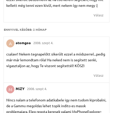
kellett még tenni ezen kívül, mert nekem így nem megy :|
Válasz
ENNYIVEL KÉSŐBB:
2 HÓNAP
atomgoa
2008. szept 4.
A
csalavr! Nekem tegnapelőtt sikerült ezzel a módszerrel...pedig
már-már lemondtam róla! Ha neked nem is segített senki,
vígasztaljon az, hogy Te viszont segítettél! KÖSZI
Válasz
MiZY
2008. szept 4.
M
Nincs nalam a telefonom adatkabele igy nem tudom kiprobalni,
de a Gammu megoldas lehet topik indito es masok
problemajara. Eleg regota keresek valami MyPhoneExplorer-