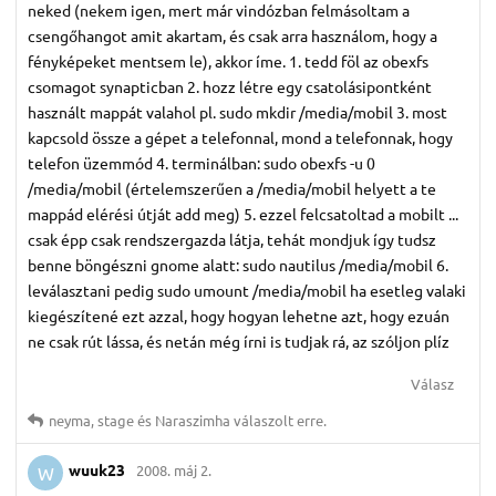
neked (nekem igen, mert már vindózban felmásoltam a
csengőhangot amit akartam, és csak arra használom, hogy a
fényképeket mentsem le), akkor íme. 1. tedd föl az obexfs
csomagot synapticban 2. hozz létre egy csatolásipontként
használt mappát valahol pl. sudo mkdir /media/mobil 3. most
kapcsold össze a gépet a telefonnal, mond a telefonnak, hogy
telefon üzemmód 4. terminálban: sudo obexfs -u 0
/media/mobil (értelemszerűen a /media/mobil helyett a te
mappád elérési útját add meg) 5. ezzel felcsatoltad a mobilt ...
csak épp csak rendszergazda látja, tehát mondjuk így tudsz
benne böngészni gnome alatt: sudo nautilus /media/mobil 6.
leválasztani pedig sudo umount /media/mobil ha esetleg valaki
kiegészítené ezt azzal, hogy hogyan lehetne azt, hogy ezuán
ne csak rút lássa, és netán még írni is tudjak rá, az szóljon plíz
Válasz
neyma
,
stage
és
Naraszimha
válaszolt erre.
wuuk23
2008. máj 2.
W