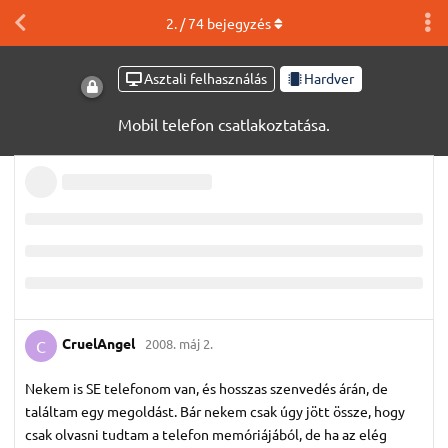
2
. /
74
bejegyzés
Asztali felhasználás
Hardver
Mobil telefon csatlakoztatása.
CruelAngel
2008. máj 2.
C
Nekem is SE telefonom van, és hosszas szenvedés árán, de
találtam egy megoldást. Bár nekem csak úgy jött össze, hogy
csak olvasni tudtam a telefon memóriájából, de ha az elég