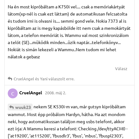
Na én most kipróbáltam a K750i vel.... csak a memóriakártyát
látom(xp-nél is csak ezt láttam) de automatikusan felcsatolta
és tudom irni is olvasni is.... semmi gond vele. Nokia 7373 al is
kipróbáltam az is megy kapásbólde itt nem csak a memokártyát
látom, a telefon memóriát is. Wammu val most szinkronizálom
a telót (SE)...müködik minden...üzik naptár...telefonkönyv...
Nokiát is simán lekezeli a Wammu..Nem tudom mi lehet
nálatok a gebasz
Válasz
CruelAngel
és
Yani
válaszolt erre.
CruelAngel
2008. máj 2.
C
nekem SE K530i-m van, már gutsyn kipróbáltam
wuuk23
wammut. Most épp próbálom Hardyn, hátha. Ha azt mondom
neki, hogy automatikussan találjon meg usbs telefont, akkor
ezt írja: A Wammu keresi a telefont: Checking /dev/ttyACM0 -
['at19200', 'at115200', 'fbusdlr3', 'fbus', 'mbus', 'fbuspl2303',