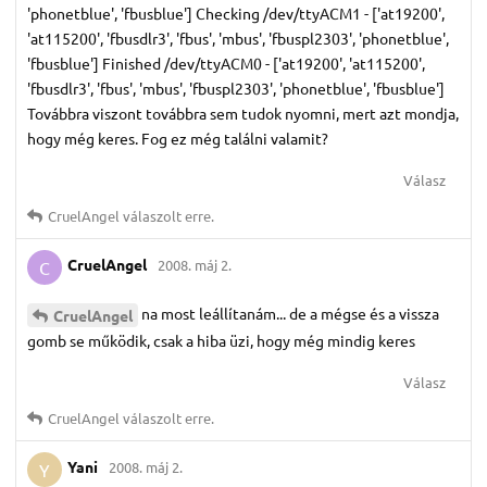
'phonetblue', 'fbusblue'] Checking /dev/ttyACM1 - ['at19200',
'at115200', 'fbusdlr3', 'fbus', 'mbus', 'fbuspl2303', 'phonetblue',
'fbusblue'] Finished /dev/ttyACM0 - ['at19200', 'at115200',
'fbusdlr3', 'fbus', 'mbus', 'fbuspl2303', 'phonetblue', 'fbusblue']
Továbbra viszont továbbra sem tudok nyomni, mert azt mondja,
hogy még keres. Fog ez még találni valamit?
Válasz
CruelAngel
válaszolt erre.
CruelAngel
2008. máj 2.
C
na most leállítanám... de a mégse és a vissza
CruelAngel
gomb se működik, csak a hiba üzi, hogy még mindig keres
Válasz
CruelAngel
válaszolt erre.
Yani
2008. máj 2.
Y