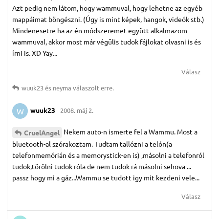
Azt pedig nem látom, hogy wammuval, hogy lehetne az egyéb
mappáimat böngészni. (Úgy is mint képek, hangok, videók stb.)
Mindenesetre ha az én módszeremet együtt alkalmazom
wammuval, akkor most már végülis tudok fájlokat olvasni is és
írni is. XD Yay...
Válasz
wuuk23
és
neyma
válaszolt erre.
wuuk23
2008. máj 2.
W
Nekem auto-n ismerte fel a Wammu. Most a
CruelAngel
bluetooth-al szórakoztam. Tudtam tallózni a telón(a
telefonmemórián és a memorystick-en is) ,másolni a telefonról
tudok,törölni tudok róla de nem tudok rá másolni sehova ...
passz hogy mi a gáz...Wammu se tudott igy mit kezdeni vele...
Válasz