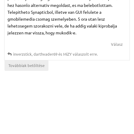
hez hasonlo alternativ megoldast, es ma belebotlottam.
Telepitheto Synapticbol, illetve van GUI felulete a
gmobilemedia csomag szemelyeben. 5 ora utan lesz
lehetosegem szorakozni vele, de ha addig valaki kiprobalja
jelezzen mar vissza, hogy mukodik-e.
Válasz
inverzstick
,
darthvader69
és
MiZY
válaszolt erre.
Továbbiak betöltése