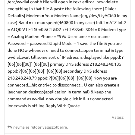
/etc/wvdial.conf A file will open in text editor...now delete
everything in that file & paste the following there [Dialer
Defaults] Modem = Your Modem Name(eg, /dev/ttyACM0 in my
case) Baud = ur max speed(460800 in my case) Init1 = ATZ Init2
= ATQ0 V1 E1 S0=0 &C1 &D2 +FCLASS=0 ISDN = 0 Modem Type
= Analog Modem Phone = *99# Username = username
Password = password Stupid Mode = 1 save the file & you are
done NOw whenevr u need to connect...open terminal & type
wvdial,,wait till some sort of IP adress is displayed like pppd: ?
[06][06][08]` [06][08] primary DNS address 218.248.240.135
pppd: ?[06][06][08]` [06][08] secondary DNS address
218.248.240.79 pppd: ?[06][06][08]` [06][08] Now you are
connected....hit cntrl+c to dissconnect... U can also create a
laucher on desktop(application in terminal) & keep the
command as wvdial..now double click it & u r connected
loneowais is offline Reply With Quote
Válasz
neyma
és
fulopr
válaszolt erre.