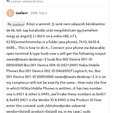
csalavr
válaszolt erre.
csalavr
2008. máj 6.
C
Köszi a semmit :)) senk nem válaszolt kérdésemre
csalavr
de kb. két nap kutakodás után megoldottam igy:(remélem
megy az angol:)) ) I did it on a nokia n80, n73,
6230(somethinsimilar..is a folder java phone), 7610, 6630 &
6680.... This is how to do it... Connect your phone via datacable
open terminal & type lsusb now u will get the following output
owais@owais-desktop:~$ lsusb Bus 002 Device 001: ID
0000:0000 Bus 001 Device 004: ID 0421:0445 Nokia Mobile
Phones Bus 001 Device 002: ID 046d:092f Logitech, Inc. Bus
001 Device 001: ID 0000:0000 owais@owais-desktop:~$ it is on
my compter,ur will not be exactly the same... Now note the line
in which NOkia Mobile Phones is written...it has two number
one is 0421 & other is 0445...we'll take these numbers as 0x421
& 0x445 0421 is the Vendor ID & 0445 is the Product ID Now
enter this comand. sudo /sbin/modprobe usbserial
vendor=0x(vid) product=0x(pid) eg, in my case::: sudo