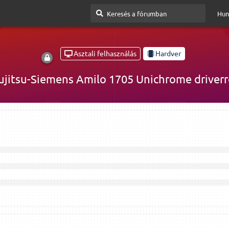
Hun
Asztali felhasználás
Hardver
ujitsu-Siemens Amilo 1705 Unichrome driverr