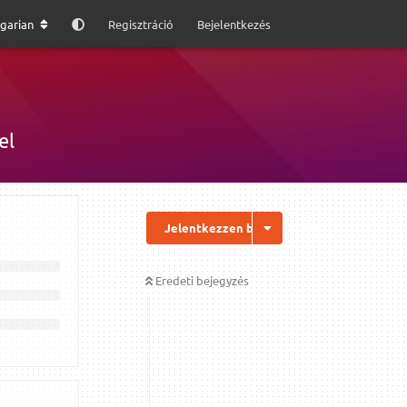
garian
Regisztráció
Bejelentkezés
el
Jelentkezzen be a válaszhoz
Eredeti bejegyzés