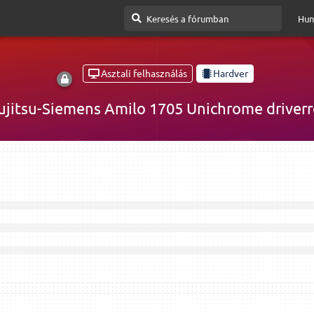
Hun
Asztali felhasználás
Hardver
ujitsu-Siemens Amilo 1705 Unichrome driverr