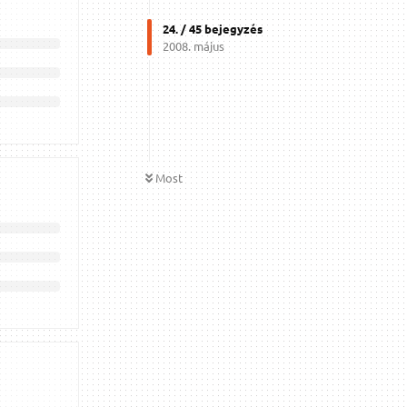
24
. /
45
bejegyzés
2008. május
Most