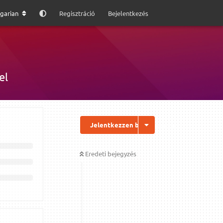
garian
Regisztráció
Bejelentkezés
el
Jelentkezzen be a válaszhoz
Eredeti bejegyzés