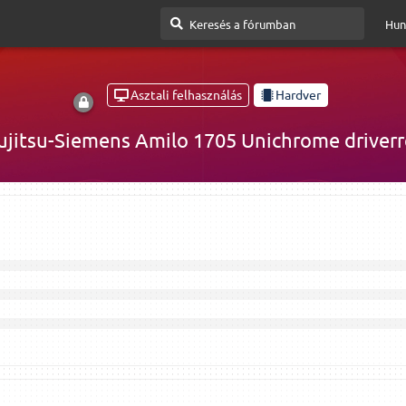
Hun
Asztali felhasználás
Hardver
ujitsu-Siemens Amilo 1705 Unichrome driverr