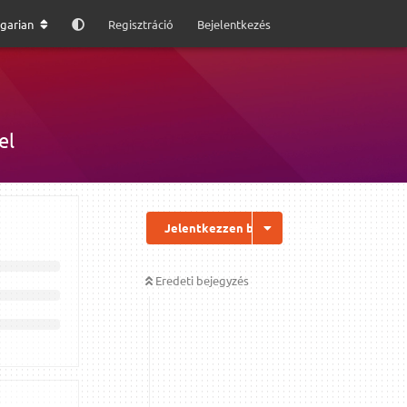
garian
Regisztráció
Bejelentkezés
el
Jelentkezzen be a válaszhoz
Eredeti bejegyzés