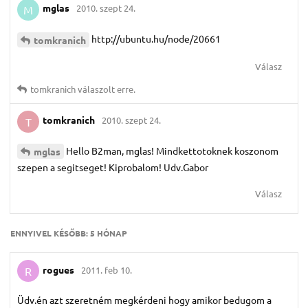
mglas
2010. szept 24.
M
http://ubuntu.hu/node/20661
tomkranich
Válasz
tomkranich
válaszolt erre.
tomkranich
2010. szept 24.
T
Hello B2man, mglas! Mindkettotoknek koszonom
mglas
szepen a segitseget! Kiprobalom! Udv.Gabor
Válasz
ENNYIVEL KÉSŐBB:
5 HÓNAP
rogues
2011. feb 10.
R
Üdv.én azt szeretném megkérdeni hogy amikor bedugom a