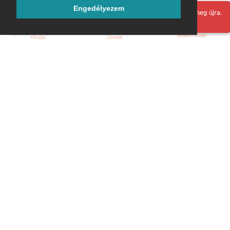
Engedélyezem
Hoppá! Valami hiba történt. Frissítse az oldalt és próbálja meg újra.
Bejelentkezés
Főoldal
Címkék
Kezdőoldal
Blog
ÁSZF
Szabályzat
Kapcsolat
ubuntu.hu :: Magyar Ubuntu Közösség
© 2007 – 2026
Önkéntes segítők:
Megtekintés