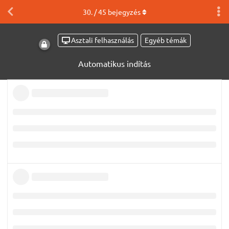
30
. /
45
bejegyzés
Asztali felhasználás
Egyéb témák
Automatikus indítás