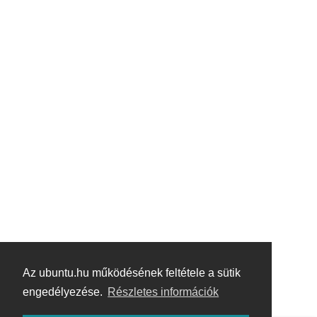
Az ubuntu.hu működésének feltétele a sütik
engedélyezése.
Részletes információk