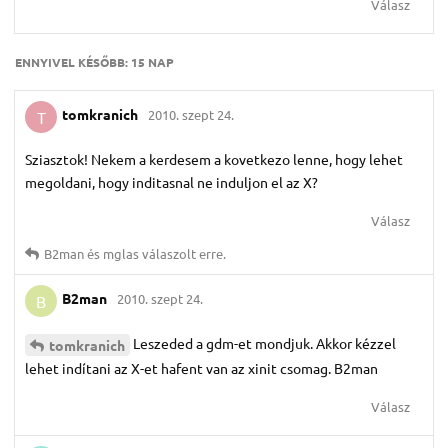
Válasz
ENNYIVEL KÉSŐBB:
15 NAP
tomkranich
2010. szept 24.
T
Sziasztok! Nekem a kerdesem a kovetkezo lenne, hogy lehet
megoldani, hogy inditasnal ne induljon el az X?
Válasz
B2man
és
mglas
válaszolt erre.
B2man
2010. szept 24.
B
Leszeded a gdm-et mondjuk. Akkor kézzel
tomkranich
lehet indítani az X-et hafent van az xinit csomag. B2man
Válasz