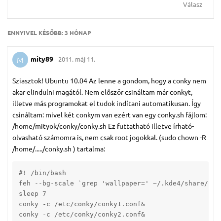
Válasz
ENNYIVEL KÉSŐBB:
3 HÓNAP
mity89
2011. máj 11.
M
Sziasztok! Ubuntu 10.04 Az lenne a gondom, hogy a conky nem
akar elindulni magától. Nem először csináltam már conkyt,
illetve más programokat el tudok indítani automatikusan. Így
csináltam: mivel két conkym van ezért van egy conky.sh fájlom:
/home/mityok/conky/conky.sh Ez futtatható illetve írható-
olvasható számomra is, nem csak root jogokkal. (sudo chown -R
/home/...../conky.sh ) tartalma:
#! /bin/bash

feh --bg-scale `grep 'wallpaper=' ~/.kde4/share/con
sleep 7

conky -c /etc/conky/conky1.conf& 

conky -c /etc/conky/conky2.conf&