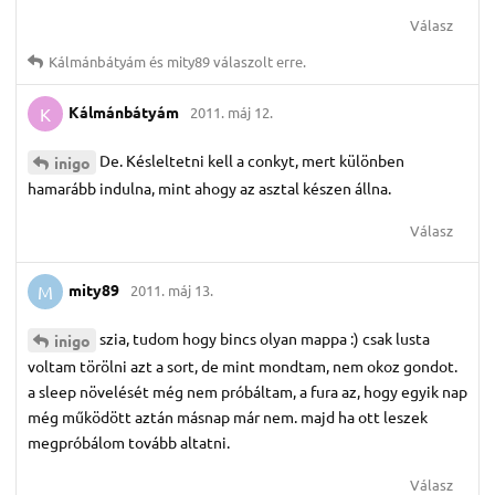
Válasz
Kálmánbátyám
és
mity89
válaszolt erre.
Kálmánbátyám
2011. máj 12.
K
De. Késleltetni kell a conkyt, mert különben
inigo
hamarább indulna, mint ahogy az asztal készen állna.
Válasz
mity89
2011. máj 13.
M
szia, tudom hogy bincs olyan mappa :) csak lusta
inigo
voltam törölni azt a sort, de mint mondtam, nem okoz gondot.
a sleep növelését még nem próbáltam, a fura az, hogy egyik nap
még működött aztán másnap már nem. majd ha ott leszek
megpróbálom tovább altatni.
Válasz