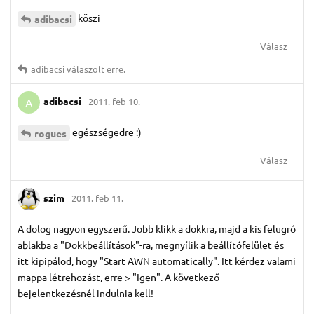
köszi
adibacsi
Válasz
adibacsi
válaszolt erre.
adibacsi
2011. feb 10.
A
egészségedre :)
rogues
Válasz
szim
2011. feb 11.
A dolog nagyon egyszerű. Jobb klikk a dokkra, majd a kis felugró
ablakba a "Dokkbeállítások"-ra, megnyílik a beállítófelület és
itt kipipálod, hogy "Start AWN automatically". Itt kérdez valami
mappa létrehozást, erre > "Igen". A következő
bejelentkezésnél indulnia kell!