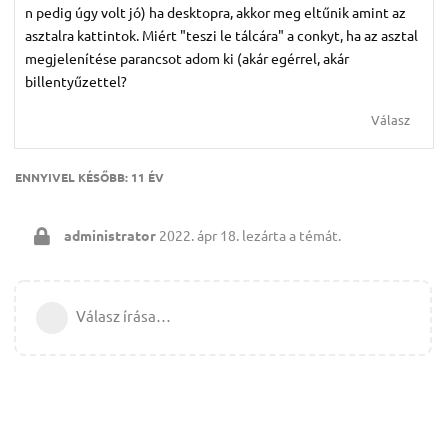
n pedig úgy volt jó) ha desktopra, akkor meg eltűnik amint az
asztalra kattintok. Miért "teszi le tálcára" a conkyt, ha az asztal
megjelenítése parancsot adom ki (akár egérrel, akár
billentyűzettel?
Válasz
ENNYIVEL KÉSŐBB:
11 ÉV
administrator
2022. ápr 18.
lezárta a témát.
Válasz írása…