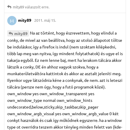
mity89
válaszolt erre.
mity89
2011. máj 15.
M
Na az történt, hogy észrevettem, hogy elindul a
mity89
conky, de mivel az van beállítva, hogy az utolsó állapotot töltse
be induláskor, így a firefox is indul (nem szoktam kilépkedni,
több lap meg van nyitva, így mindent folytathatok) és ugye el is
takarja egyből. Ez nem lenne baj, mert ha lerakom tálcára akkor
látszik a conky, DE én ahhoz vagyok szokva, hogy a
munkaterületváltóra kattintok és akkor az asztalt jeleníti meg.
Ilyenkor ugye látszódnia kéne a conkynak, de nem. azt is leteszi
tálcára (persze nem úgy, hogy a futó programok közé).
own_window yes own_window_transparent yes
own_window_type normal own_window_hints
undecorated,below,sticky,skip_taskbar,skip_pager
own_window_argb_visual yes own_window_argb_value 0 két
conkyt használok és csak így működnek egyszerre. ha a window
type ot overridra teszem akkor tényleg minden felett van (kde-