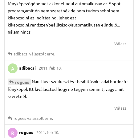
fényképezőgépemet akkor elindul automaikusan az F-spot
program,amit én nem szeretnék de nem tudom sehol sem
kikapcsolni az indítást,hol lehet ezt
kikapcsolni.rendszer/beállitások/automatikusan elinduló...
nálam nincs
Válasz
adibacsi
válaszolt erre.
adibacsi
2011. feb 10.
A
Nautilus - szerkesztés - beállítások - adathordozó -
rogues
fényképek Itt kiválasztod hogy ne tegyen semmit, vagy amit
szeretnél.
Válasz
rogues
válaszolt erre.
rogues
2011. feb 10.
R