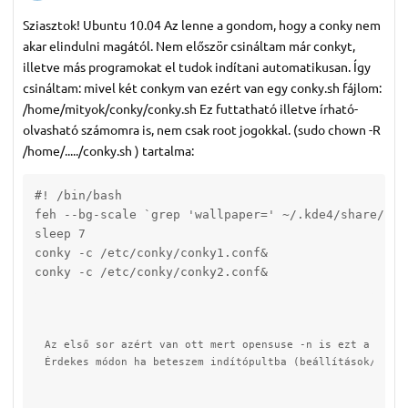
Sziasztok! Ubuntu 10.04 Az lenne a gondom, hogy a conky nem
akar elindulni magától. Nem először csináltam már conkyt,
illetve más programokat el tudok indítani automatikusan. Így
csináltam: mivel két conkym van ezért van egy conky.sh fájlom:
/home/mityok/conky/conky.sh Ez futtatható illetve írható-
olvasható számomra is, nem csak root jogokkal. (sudo chown -R
/home/...../conky.sh ) tartalma:
#! /bin/bash

feh --bg-scale `grep 'wallpaper=' ~/.kde4/share/con
sleep 7

conky -c /etc/conky/conky1.conf& 

conky -c /etc/conky/conky2.conf&
Az első sor azért van ott mert opensuse -n is ezt a fájlt
Érdekes módon ha beteszem indítópultba (beállítások/indít