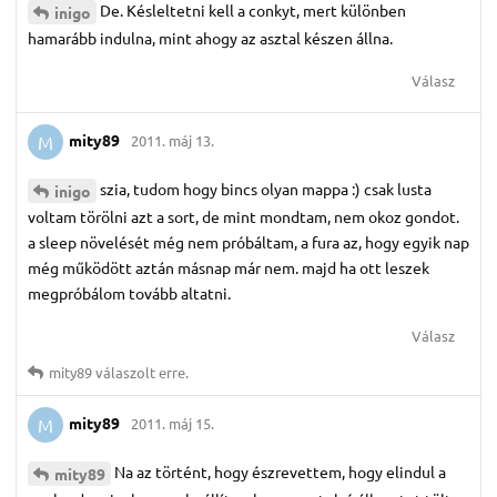
De. Késleltetni kell a conkyt, mert különben
inigo
hamarább indulna, mint ahogy az asztal készen állna.
Válasz
mity89
2011. máj 13.
M
szia, tudom hogy bincs olyan mappa :) csak lusta
inigo
voltam törölni azt a sort, de mint mondtam, nem okoz gondot.
a sleep növelését még nem próbáltam, a fura az, hogy egyik nap
még működött aztán másnap már nem. majd ha ott leszek
megpróbálom tovább altatni.
Válasz
mity89
válaszolt erre.
mity89
2011. máj 15.
M
Na az történt, hogy észrevettem, hogy elindul a
mity89