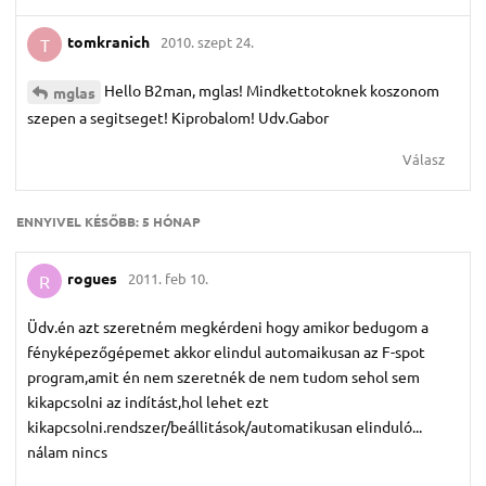
tomkranich
2010. szept 24.
T
Hello B2man, mglas! Mindkettotoknek koszonom
mglas
szepen a segitseget! Kiprobalom! Udv.Gabor
Válasz
ENNYIVEL KÉSŐBB:
5 HÓNAP
rogues
2011. feb 10.
R
Üdv.én azt szeretném megkérdeni hogy amikor bedugom a
fényképezőgépemet akkor elindul automaikusan az F-spot
program,amit én nem szeretnék de nem tudom sehol sem
kikapcsolni az indítást,hol lehet ezt
kikapcsolni.rendszer/beállitások/automatikusan elinduló...
nálam nincs