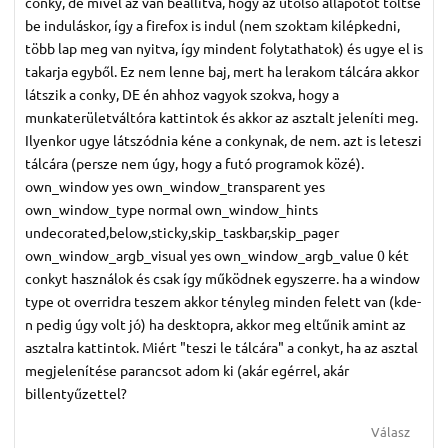
conky, de mivel az van beállítva, hogy az utolsó állapotot töltse
be induláskor, így a firefox is indul (nem szoktam kilépkedni,
több lap meg van nyitva, így mindent folytathatok) és ugye el is
takarja egyből. Ez nem lenne baj, mert ha lerakom tálcára akkor
látszik a conky, DE én ahhoz vagyok szokva, hogy a
munkaterületváltóra kattintok és akkor az asztalt jeleníti meg.
Ilyenkor ugye látszódnia kéne a conkynak, de nem. azt is leteszi
tálcára (persze nem úgy, hogy a futó programok közé).
own_window yes own_window_transparent yes
own_window_type normal own_window_hints
undecorated,below,sticky,skip_taskbar,skip_pager
own_window_argb_visual yes own_window_argb_value 0 két
conkyt használok és csak így működnek egyszerre. ha a window
type ot overridra teszem akkor tényleg minden felett van (kde-
n pedig úgy volt jó) ha desktopra, akkor meg eltűnik amint az
asztalra kattintok. Miért "teszi le tálcára" a conkyt, ha az asztal
megjelenítése parancsot adom ki (akár egérrel, akár
billentyűzettel?
Válasz