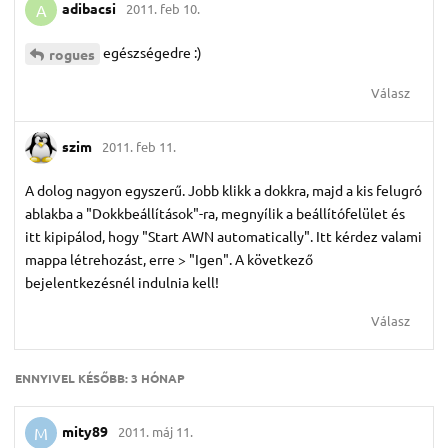
adibacsi
2011. feb 10.
A
egészségedre :)
rogues
Válasz
szim
2011. feb 11.
A dolog nagyon egyszerű. Jobb klikk a dokkra, majd a kis felugró
ablakba a "Dokkbeállítások"-ra, megnyílik a beállítófelület és
itt kipipálod, hogy "Start AWN automatically". Itt kérdez valami
mappa létrehozást, erre > "Igen". A következő
bejelentkezésnél indulnia kell!
Válasz
ENNYIVEL KÉSŐBB:
3 HÓNAP
mity89
2011. máj 11.
M