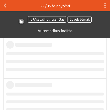
33
. /
45
bejegyzés
Asztali felhasználás
Egyéb témák
Automatikus indítás