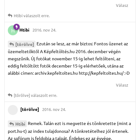
Válasz
Htibi
válaszolt erre.
Htibi
2016. nov 24.
H
Ezután se lesz, az már biztos: Fontos üzenet az
[törölve]
üzemeltetőktől A Képfeltöltés.hu 2016. december végén
megszűnik. Új fotókat november 15-ig lehet feltölteni, az
eddig feltöltött fotók december 15-ig elérhetőek, utána az
alábbi címen: archiv.kepfeltoltes.hu http://kepfeltoltes.hu/ :-D
Válasz
[törölve]
válaszolt erre.
[törölve]
2016. nov 24.
Remek. Talán ezt is megvette és tönkretette (mint a
Htibi
port.hu-t) az index tulajdonosa? A tönkretételhez jól értenek.
Az sgfórum is feldobja a talpát. Érdekes ez az évvége.