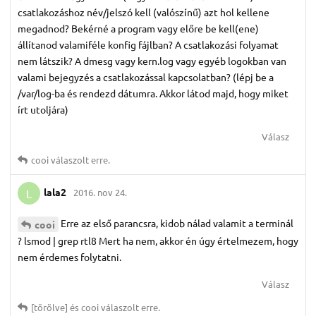
csatlakozáshoz név/jelszó kell (valószínű) azt hol kellene
megadnod? Bekérné a program vagy előre be kell(ene)
állítanod valamiféle konfig fájlban? A csatlakozási folyamat
nem látszik? A dmesg vagy kern.log vagy egyéb logokban van
valami bejegyzés a csatlakozással kapcsolatban? (lépj be a
/var/log-ba és rendezd dátumra. Akkor látod majd, hogy miket
írt utoljára)
Válasz
cooi
válaszolt erre.
lala2
2016. nov 24.
L
Erre az első parancsra, kidob nálad valamit a terminál
cooi
? lsmod | grep rtl8 Mert ha nem, akkor én úgy értelmezem, hogy
nem érdemes folytatni.
Válasz
[törölve]
és
cooi
válaszolt erre.