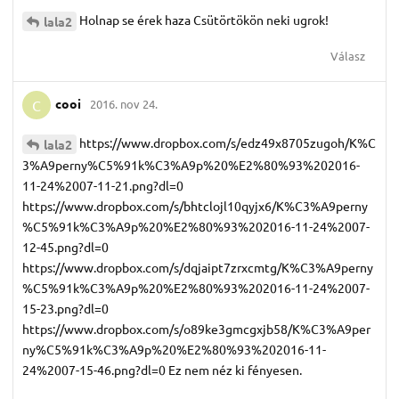
Holnap se érek haza Csütörtökön neki ugrok!
lala2
Válasz
cooi
2016. nov 24.
C
https://www.dropbox.com/s/edz49x8705zugoh/K%C
lala2
3%A9perny%C5%91k%C3%A9p%20%E2%80%93%202016-
11-24%2007-11-21.png?dl=0
https://www.dropbox.com/s/bhtclojl10qyjx6/K%C3%A9perny
%C5%91k%C3%A9p%20%E2%80%93%202016-11-24%2007-
12-45.png?dl=0
https://www.dropbox.com/s/dqjaipt7zrxcmtg/K%C3%A9perny
%C5%91k%C3%A9p%20%E2%80%93%202016-11-24%2007-
15-23.png?dl=0
https://www.dropbox.com/s/o89ke3gmcgxjb58/K%C3%A9per
ny%C5%91k%C3%A9p%20%E2%80%93%202016-11-
24%2007-15-46.png?dl=0 Ez nem néz ki fényesen.