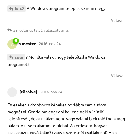
A Windows program telepítése nem megy.
lala2
Válasz
a mester
és
lala2
válaszolt erre.
a mester
2016. nov 24.
A
? Mondta valaki, hogy telepítsd a Windows
cooi
programot?
Válasz
[törölve]
2016. nov 24.
Én ezeket a dropboxos képeket továbbra sem tudom
megnézni. Gondolom engedni kellene neki a "sütik"
telepítését, de azt nálam nem. Vagy valami blokkoló fogja meg
nálam. Azt sem akarom feloldani. A kérdésem: hogyan
csatlakozol egyáltalán? (vagyis szeretnél csatlakozni) Ha a