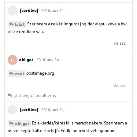
[törölve]
2016. nov 24.
Szerintem a te két imguros jpg-det alapul véve a hw
lala2
része rendben van.
Válasz
obligat
2016. nov 24.
O
postimage.org
cooi
Válasz
[törölve]
válaszolt erre.
[törölve]
2016. nov 24.
Ez a kérdés/kérés ki is maradt nekem. Szerintem a
obligat
mezei kepfeltoltes.hu is jó. Eddig nem volt vele gondom.