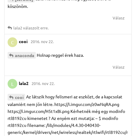
köszönöm.
Válasz
lala2
válaszolt erre.
cooi
2016. nov 22.
C
Holnap reggel érek haza.
anaconda
Válasz
lala2
2016. nov 22.
L
Az látszik hogy felismeri az eszközt, de a kapcsolat
cooi
valamiért nem jön létre. https://i.imgur.com/z0wNqRA.png
https://i.imgur.com/H5t1xBi.png Kérhetnék még egy modinfo
rtl8192cu kimenetet ? Az enyém ezt mutatja: ~ $ modinfo
rtl8192cu filename: /lib/modules/4.4.30-040430-
generic/kernel/drivers/net/wireless/realtek/rtlwifi/rtl8192cu/r