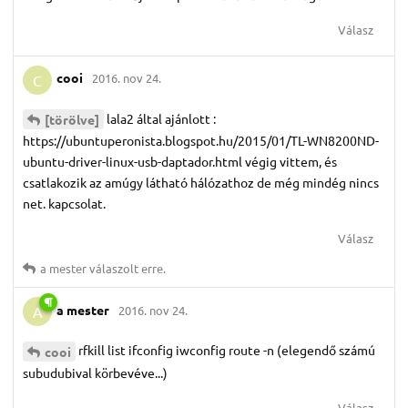
Válasz
cooi
2016. nov 24.
C
lala2 által ajánlott :
[törölve]
https://ubuntuperonista.blogspot.hu/2015/01/TL-WN8200ND-
ubuntu-driver-linux-usb-daptador.html végig vittem, és
csatlakozik az amúgy látható hálózathoz de még mindég nincs
net. kapcsolat.
Válasz
a mester
válaszolt erre.
a mester
2016. nov 24.
A
rfkill list ifconfig iwconfig route -n (elegendő számú
cooi
subudubival körbevéve...)
Válasz