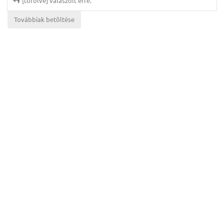
[törölve]
válaszolt erre.
Továbbiak betöltése