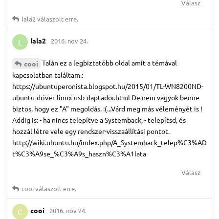
Válasz
lala2
válaszolt erre.
lala2
2016. nov 24.
L
Talán ez a legbiztatóbb oldal amit a témával
cooi
kapcsolatban találtam.:
https://ubuntuperonista.blogspot.hu/2015/01/TL-WN8200ND-
ubuntu-driver-linux-usb-daptador.html De nem vagyok benne
biztos, hogy ez "A" megoldás. :(...Várd meg más véleményét is !
Addig is: - ha nincs telepítve a Systemback, - telepítsd, és
hozzál létre vele egy rendszer-visszaállítási pontot.
http://wiki.ubuntu.hu/index.php/A_Systemback_telep%C3%AD
t%C3%A9se_%C3%A9s_haszn%C3%A1lata
Válasz
cooi
válaszolt erre.
cooi
2016. nov 24.
C