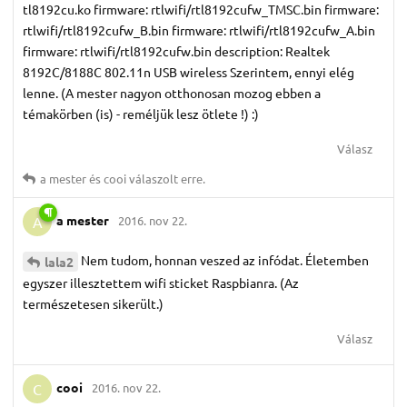
tl8192cu.ko firmware: rtlwifi/rtl8192cufw_TMSC.bin firmware:
rtlwifi/rtl8192cufw_B.bin firmware: rtlwifi/rtl8192cufw_A.bin
firmware: rtlwifi/rtl8192cufw.bin description: Realtek
8192C/8188C 802.11n USB wireless Szerintem, ennyi elég
lenne. (A mester nagyon otthonosan mozog ebben a
témakörben (is) - reméljük lesz ötlete !) :)
Válasz
a mester
és
cooi
válaszolt erre.
a mester
2016. nov 22.
A
Nem tudom, honnan veszed az infódat. Életemben
lala2
egyszer illesztettem wifi sticket Raspbianra. (Az
természetesen sikerült.)
Válasz
cooi
2016. nov 22.
C