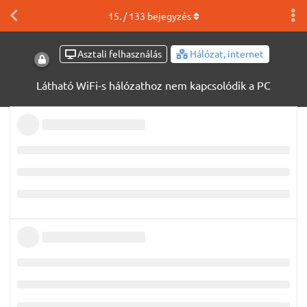
15
. /
133
bejegyzés
Asztali felhasználás
Hálózat, internet
Látható WiFi-s hálózathoz nem kapcsolódik a PC