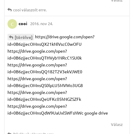
cooi
válaszolt erre.
cooi
2016. nov 24.
C
https://drive.google.com/open?
[törölve]
id=0B6zjjecOMnsQX21kNlVscC0wOFU
https://drive.google.com/open?
id=0B6zjjecOMnsQTHVyb1NRcC1SU0k
https://drive.google.com/open?
id=0B6zjjecOMnsQQ182T2V3ekVJWE0
https://drive.google.com/open?
id=0B6zjjecOMnsQS0lpLU5MVWo3UG8
https://drive.google.com/open?
id=0B6zjjecOMnsQeUFKc05hNGZSZFk
https://drive.google.com/open?
id=0B6zjjecOMnsQdW9UaUxlSWFsNWc google drive
Válasz