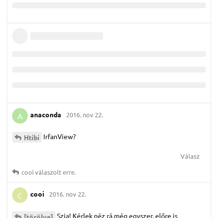
anaconda
2016. nov 22.
A
IrfanView?
Htibi
Válasz
cooi
válaszolt erre.
cooi
2016. nov 22.
C
Szia! Kérlek néz rá még egyszer, előre is
[törölve]