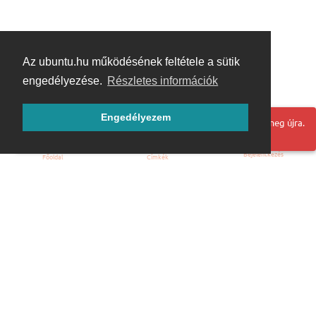
Az ubuntu.hu működésének feltétele a sütik
engedélyezése.
Részletes információk
Engedélyezem
Hoppá! Valami hiba történt. Frissítse az oldalt és próbálja meg újra.
Bejelentkezés
Főoldal
Címkék
Kezdőoldal
Blog
ÁSZF
Szabályzat
Kapcsolat