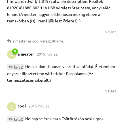
firmware: rtlwifi/rtl8192cufw.bin description: Realtek
8192C/8188C 802.11n USB wireless Szerintem, ennyi elég
lenne. (A mester nagyon otthonosan mozog ebben a
témakörben (is) - reméljük lesz ötlete !) :)
Válasz
a mester
és
cooi
válaszolt erre.
a mester
2016. nov 22.
A
Nem tudom, honnan veszed az infódat. Életemben
lala2
egyszer illesztettem wifi sticket Raspbianra. (Az
természetesen sikerült.)
Válasz
cooi
2016. nov 22.
C
Holnap se érek haza Csütörtökön neki ugrok!
lala2