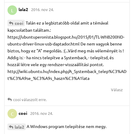
lala2
2016. nov 24.
L
Talán ez a legbiztatóbb oldal amit a témával
cooi
kapcsolatban találtam.:
https://ubuntuperonista.blogspot.hu/2015/01/TL-WN8200ND-
ubuntu-driver-linux-usb-daptador.html De nem vagyok benne
biztos, hogy ez "A" megoldás. :(...Várd meg más véleményét is !
Addig is: - ha nincs telepítve a Systemback, - telepítsd, és
hozzál létre vele egy rendszer-visszaállítási pontot.
http://wiki.ubuntu.hu/index.php/A_Systemback_telep%C3%AD
t%C3%A9se_%C3%A9s_haszn%C3%A1lata
Válasz
cooi
válaszolt erre.
cooi
2016. nov 24.
C
A Windows program telepítése nem megy.
lala2