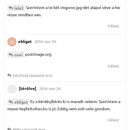
Szerintem a te két imguros jpg-det alapul véve a hw
lala2
része rendben van.
Válasz
obligat
2016. nov 24.
O
postimage.org
cooi
Válasz
[törölve]
válaszolt erre.
[törölve]
2016. nov 24.
Ez a kérdés/kérés ki is maradt nekem. Szerintem a
obligat
mezei kepfeltoltes.hu is jó. Eddig nem volt vele gondom.
Válasz
Htibi
válaszolt erre.