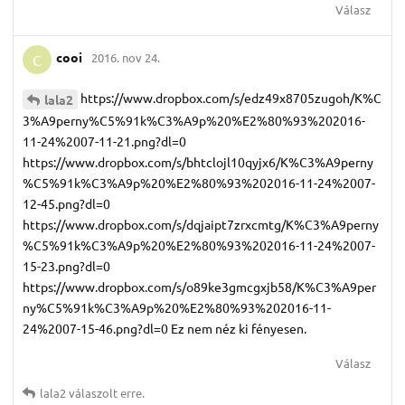
Válasz
cooi
2016. nov 24.
C
https://www.dropbox.com/s/edz49x8705zugoh/K%C
lala2
3%A9perny%C5%91k%C3%A9p%20%E2%80%93%202016-
11-24%2007-11-21.png?dl=0
https://www.dropbox.com/s/bhtclojl10qyjx6/K%C3%A9perny
%C5%91k%C3%A9p%20%E2%80%93%202016-11-24%2007-
12-45.png?dl=0
https://www.dropbox.com/s/dqjaipt7zrxcmtg/K%C3%A9perny
%C5%91k%C3%A9p%20%E2%80%93%202016-11-24%2007-
15-23.png?dl=0
https://www.dropbox.com/s/o89ke3gmcgxjb58/K%C3%A9per
ny%C5%91k%C3%A9p%20%E2%80%93%202016-11-
24%2007-15-46.png?dl=0 Ez nem néz ki fényesen.
Válasz
lala2
válaszolt erre.