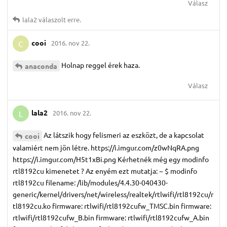
Válasz
lala2
válaszolt erre.
cooi
2016. nov 22.
C
Holnap reggel érek haza.
anaconda
Válasz
lala2
2016. nov 22.
L
Az látszik hogy felismeri az eszközt, de a kapcsolat
cooi
valamiért nem jön létre. https://i.imgur.com/z0wNqRA.png
https://i.imgur.com/H5t1xBi.png Kérhetnék még egy modinfo
rtl8192cu kimenetet ? Az enyém ezt mutatja: ~ $ modinfo
rtl8192cu filename: /lib/modules/4.4.30-040430-
generic/kernel/drivers/net/wireless/realtek/rtlwifi/rtl8192cu/r
tl8192cu.ko firmware: rtlwifi/rtl8192cufw_TMSC.bin firmware:
rtlwifi/rtl8192cufw_B.bin firmware: rtlwifi/rtl8192cufw_A.bin