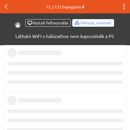
13
. /
133
bejegyzés
Asztali felhasználás
Hálózat, internet
Látható WiFi-s hálózathoz nem kapcsolódik a PC