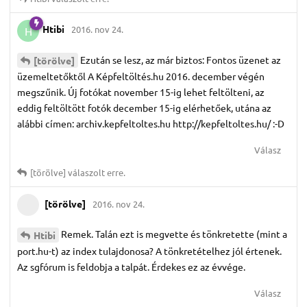
Htibi
2016. nov 24.
H
Ezután se lesz, az már biztos: Fontos üzenet az
[törölve]
üzemeltetőktől A Képfeltöltés.hu 2016. december végén
megszűnik. Új fotókat november 15-ig lehet feltölteni, az
eddig feltöltött fotók december 15-ig elérhetőek, utána az
alábbi címen: archiv.kepfeltoltes.hu http://kepfeltoltes.hu/ :-D
Válasz
[törölve]
válaszolt erre.
[törölve]
2016. nov 24.
Remek. Talán ezt is megvette és tönkretette (mint a
Htibi
port.hu-t) az index tulajdonosa? A tönkretételhez jól értenek.
Az sgfórum is feldobja a talpát. Érdekes ez az évvége.
Válasz