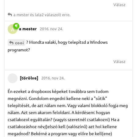
Válasz
a mester
és
lala2
válaszolt erre.
a mester
2016. nov 24.
A
? Mondta valaki, hogy telepítsd a Windows
cooi
programot?
Válasz
[törölve]
2016. nov 24.
Én ezeket a dropboxos képeket továbbra sem tudom
megnézni. Gondolom engedni kellene neki a "sütik"
telepítését, de azt nálam nem. Vagy valami blokkoló fogja meg
nálam. Azt sem akarom feloldani. A kérdésem: hogyan
csatlakozol egyáltalán? (vagyis szeretnél csatlakozni) Ha a
csatlakozáshoz név/jelszó kell (valószínű) azt hol kellene
megadnod? Bekérné a program vagy előre be kell(ene)