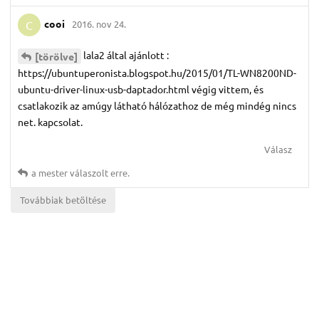
cooi
2016. nov 24.
C
lala2 által ajánlott :
[törölve]
https://ubuntuperonista.blogspot.hu/2015/01/TL-WN8200ND-
ubuntu-driver-linux-usb-daptador.html végig vittem, és
csatlakozik az amúgy látható hálózathoz de még mindég nincs
net. kapcsolat.
Válasz
a mester
válaszolt erre.
Továbbiak betöltése