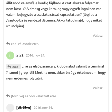
állítanod valamiféle konfig fájlban? A csatlakozási folyamat
nem látszik? A dmesg vagy kern.log vagy egyéb logokban van
valami bejegyzés a csatlakozással kapcsolatban? (lépj be a
/var/log-ba és rendezd dátumra. Akkor látod majd, hogy miket
írt utoljára)
Válasz
cooi
válaszolt erre.
lala2
2016. nov 24.
L
Erre az első parancsra, kidob nálad valamit a terminál
cooi
? lsmod | grep rtl8 Mert ha nem, akkor én úgy értelmezem, hogy
nem érdemes folytatni.
Válasz
[törölve]
és
cooi
válaszolt erre.
[törölve]
2016. nov 24.