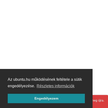
Az ubuntu.hu működésének feltétele a sütik
engedélyezése.
Részletes információk
Engedélyezem
Hoppá! Valami hiba történt. Frissítse az oldalt és próbálja meg újra.