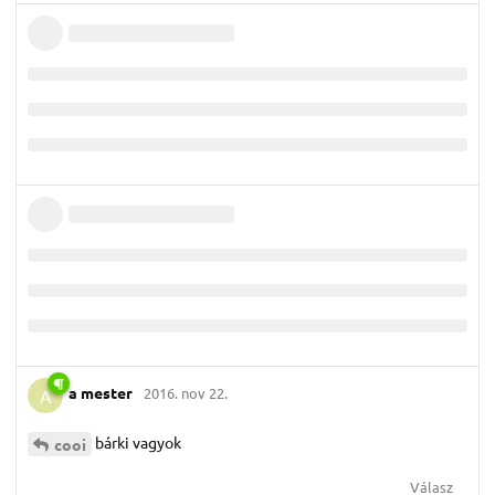
a mester
2016. nov 22.
A
bárki vagyok
cooi
Válasz