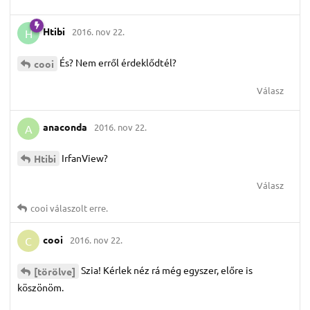
Htibi
2016. nov 22.
H
És? Nem erről érdeklődtél?
cooi
Válasz
anaconda
2016. nov 22.
A
IrfanView?
Htibi
Válasz
cooi
válaszolt erre.
cooi
2016. nov 22.
C
Szia! Kérlek néz rá még egyszer, előre is
[törölve]
köszönöm.