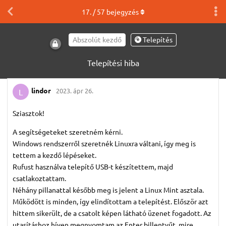
17
. /
57
bejegyzés
Abszolút kezdő
Telepítés
Telepítési hiba
lindor
2023. ápr 26.
L
Sziasztok!
A segítségeteket szeretném kérni.
Windows rendszerről szeretnék Linuxra váltani, így meg is
tettem a kezdő lépéseket.
Rufust használva telepítő USB-t készítettem, majd
csatlakoztattam.
Néhány pillanattal később meg is jelent a Linux Mint asztala.
Működött is minden, így elindítottam a telepítést. Először azt
hittem sikerült, de a csatolt képen látható üzenet fogadott. Az
utasításhoz híven megnyomtam az Enter billentyűt, mire