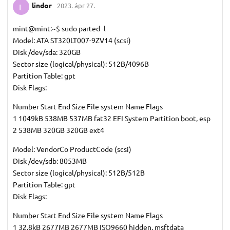
lindor
2023. ápr 27.
L
mint@mint:~$ sudo parted -l
Model: ATA ST320LT007-9ZV14 (scsi)
Disk /dev/sda: 320GB
Sector size (logical/physical): 512B/4096B
Partition Table: gpt
Disk Flags:
Number Start End Size File system Name Flags
1 1049kB 538MB 537MB fat32 EFI System Partition boot, esp
2 538MB 320GB 320GB ext4
Model: VendorCo ProductCode (scsi)
Disk /dev/sdb: 8053MB
Sector size (logical/physical): 512B/512B
Partition Table: gpt
Disk Flags:
Number Start End Size File system Name Flags
1 32.8kB 2677MB 2677MB ISO9660 hidden, msftdata