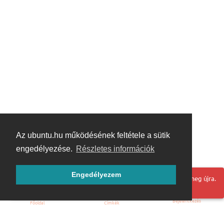
Az ubuntu.hu működésének feltétele a sütik
engedélyezése.
Részletes információk
Engedélyezem
Hoppá! Valami hiba történt. Frissítse az oldalt és próbálja meg újra.
Bejelentkezés
Főoldal
Címkék