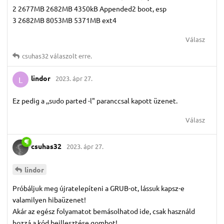
2 2677MB 2682MB 4350kB Appended2 boot, esp
3 2682MB 8053MB 5371MB ext4
Válasz
csuhas32
válaszolt erre.
lindor
2023. ápr 27.
L
Ez pedig a ,,sudo parted -l" paranccsal kapott üzenet.
Válasz
csuhas32
2023. ápr 27.
lindor
Próbáljuk meg újratelepíteni a GRUB-ot, lássuk kapsz-e
valamilyen hibaüzenet!
Akár az egész folyamatot bemásolhatod ide, csak használd
hozzá a kód beillesztése gombot!