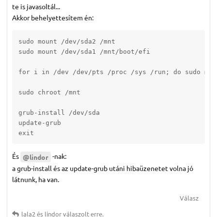
te is javasoltál...
Akkor behelyettesítem én:
sudo mount /dev/sda2 /mnt

sudo mount /dev/sda1 /mnt/boot/efi 

for i in /dev /dev/pts /proc /sys /run; do sudo mou
sudo chroot /mnt  

grub-install /dev/sda

update-grub

exit
És
-nak:
@lindor
a grub-install és az update-grub utáni hibaüzenetet volna jó
látnunk, ha van.
Válasz
lala2
és
lindor
válaszolt erre.