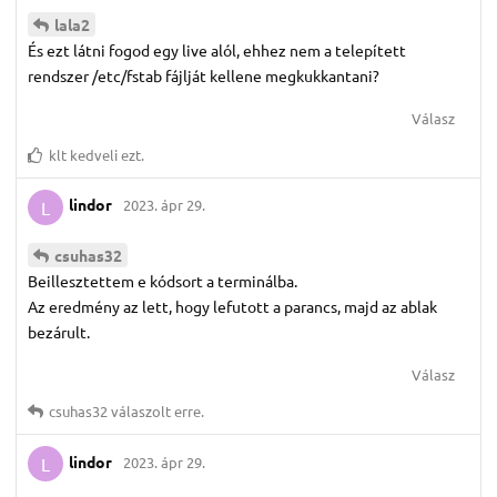
lala2
És ezt látni fogod egy live alól, ehhez nem a telepített
rendszer /etc/fstab fájlját kellene megkukkantani?
Válasz
klt
kedveli ezt.
lindor
2023. ápr 29.
L
csuhas32
Beillesztettem e kódsort a terminálba.
Az eredmény az lett, hogy lefutott a parancs, majd az ablak
bezárult.
Válasz
csuhas32
válaszolt erre.
lindor
2023. ápr 29.
L