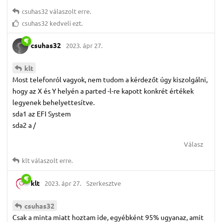
csuhas32
válaszolt erre.
csuhas32
kedveli ezt.
csuhas32
2023. ápr 27.
klt
Most telefonról vagyok, nem tudom a kérdezőt úgy kiszolgálni,
hogy az X és Y helyén a parted -l-re kapott konkrét értékek
legyenek behelyettesítve.
sda1 az EFI System
sda2 a /
Válasz
klt
válaszolt erre.
klt
2023. ápr 27.
Szerkesztve
csuhas32
Csak a minta miatt hoztam ide, egyébként 95% ugyanaz, amit