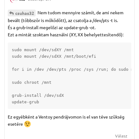
Nem tudom mennyire számít, de ami nekem
csuhas32
bevált (többször is működött), az csatolja a /dev/pts -t is.
És a grub-install megelőzi az update-grub -ot.
Ezt a mintát szoktam használni (XY, XX behelyettesítendő):
sudo mount /dev/sdXY /mnt

sudo mount /dev/sdXX /mnt/boot/efi 

for i in /dev /dev/pts /proc /sys /run; do sudo mou
sudo chroot /mnt  

grub-install /dev/sdX

update-grub
Ez egyébként a Ventoy pendrájvomon is el van téve szükség
esetére
Válasz