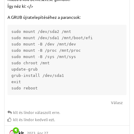
Így néz ki: </>
A GRUB újratelepítéséhez a parancsok:
sudo mount /dev/sda2 /mnt

sudo mount /dev/sda1 /mnt/boot/efi

sudo mount -B /dev /mnt/dev

sudo mount -B /proc /mnt/proc

sudo mount -B /sys /mnt/sys

sudo chroot /mnt

update-grub

grub-install /dev/sda1

exit

sudo reboot
Válasz
klt
és
lindor
válaszolt erre.
klt
és
lindor
kedveli ezt.
klt
2023. ápr 27.