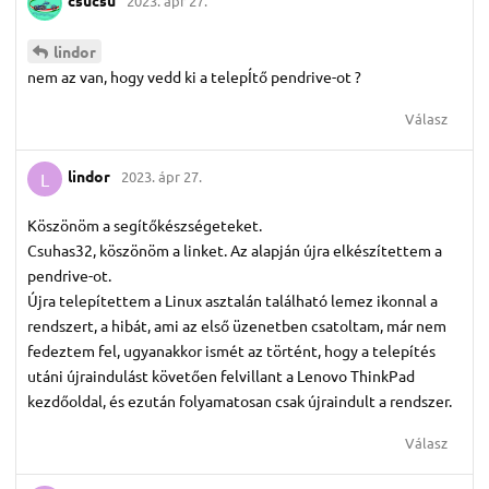
csucsu
2023. ápr 27.
lindor
nem az van, hogy vedd ki a telepÍtő pendrive-ot ?
Válasz
lindor
2023. ápr 27.
L
Köszönöm a segítőkészségeteket.
Csuhas32, köszönöm a linket. Az alapján újra elkészítettem a
pendrive-ot.
Újra telepítettem a Linux asztalán található lemez ikonnal a
rendszert, a hibát, ami az első üzenetben csatoltam, már nem
fedeztem fel, ugyanakkor ismét az történt, hogy a telepítés
utáni újraindulást követően felvillant a Lenovo ThinkPad
kezdőoldal, és ezután folyamatosan csak újraindult a rendszer.
Válasz