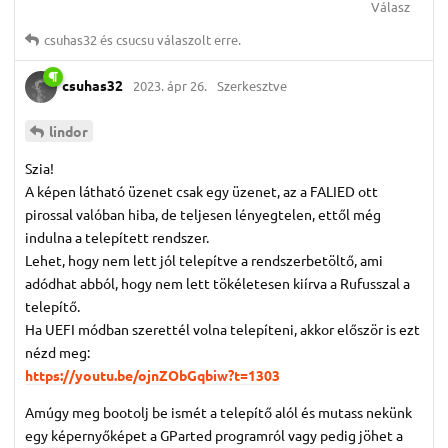
Válasz
csuhas32
és
csucsu
válaszolt erre.
csuhas32
2023. ápr 26.
Szerkesztve
lindor
Szia!
A képen látható üzenet csak egy üzenet, az a FALIED ott
pirossal valóban hiba, de teljesen lényegtelen, ettől még
indulna a telepített rendszer.
Lehet, hogy nem lett jól telepítve a rendszerbetöltő, ami
adódhat abból, hogy nem lett tökéletesen kiírva a Rufusszal a
telepítő.
Ha UEFI módban szerettél volna telepíteni, akkor először is ezt
nézd meg:
https://youtu.be/ojnZObGqbiw?t=1303
Amúgy meg bootolj be ismét a telepítő alól és mutass nekünk
egy képernyőképet a GParted programról vagy pedig jöhet a