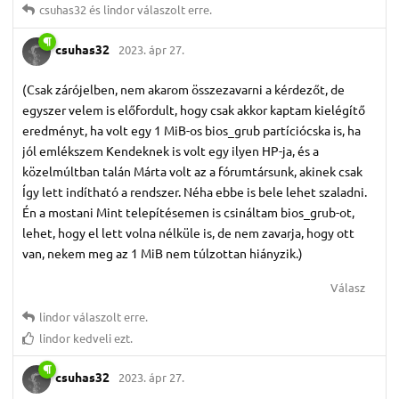
csuhas32
és
lindor
válaszolt erre.
csuhas32
2023. ápr 27.
(Csak zárójelben, nem akarom összezavarni a kérdezőt, de
egyszer velem is előfordult, hogy csak akkor kaptam kielégítő
eredményt, ha volt egy 1 MiB-os bios_grub partíciócska is, ha
jól emlékszem Kendeknek is volt egy ilyen HP-ja, és a
közelmúltban talán Márta volt az a fórumtársunk, akinek csak
Így lett indítható a rendszer. Néha ebbe is bele lehet szaladni.
Én a mostani Mint telepítésemen is csináltam bios_grub-ot,
lehet, hogy el lett volna nélküle is, de nem zavarja, hogy ott
van, nekem meg az 1 MiB nem túlzottan hiányzik.)
Válasz
lindor
válaszolt erre.
lindor
kedveli ezt.
csuhas32
2023. ápr 27.