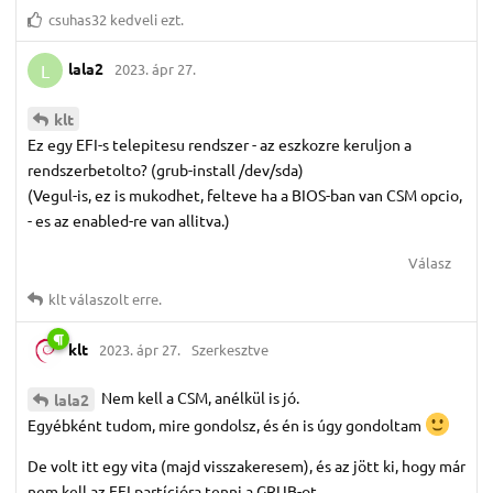
csuhas32
kedveli ezt.
lala2
2023. ápr 27.
L
klt
Ez egy EFI-s telepitesu rendszer - az eszkozre keruljon a
rendszerbetolto? (grub-install /dev/sda)
(Vegul-is, ez is mukodhet, felteve ha a BIOS-ban van CSM opcio,
- es az enabled-re van allitva.)
Válasz
klt
válaszolt erre.
klt
2023. ápr 27.
Szerkesztve
Nem kell a CSM, anélkül is jó.
lala2
Egyébként tudom, mire gondolsz, és én is úgy gondoltam
De volt itt egy vita (majd visszakeresem), és az jött ki, hogy már
nem kell az EFI partícióra tenni a GRUB-ot.