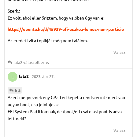
Szerk.:
Ez volt, ahol ellenőriztem, hogy valóban úgy van-e:
https://ubuntu.hu/d/45939-efi-eszkoz-lemez-nem-particio
Az eredeti vita topikját még nem találom.
Válasz
lala2
válaszolt erre.
lala2
2023. ápr 27.
L
klt
Azert megneznek egy GParted kepet a rendszerrol - mert van
ugyan boot, esp jeloloje az
EFI System Partition-nak, de /boot/efi csatolasi pont is adva
lett neki?
Válasz