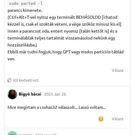
sudo parted -l
parancs kimenete.
(Ctrl+Alt+T-vel nyitsz egy terminált BEMÁSOLOD [írhatod
kézzel is, csak el szokták véteni, a vége szóköz mínusz kis el]
innen a parancsot oda, entert nyomsz [talán kettőt is] és a
terminálablak teljes tartalmát visszamásolod nekünk egy
hozzászólásba.)
Ebből már tudni fogjuk, hogy GPT vagy msdos partíciós táblád
van.
Válasz
klt
kedveli ezt.
Bigyó bácsi
2023. ápr 26.
Mire megírtam a csuhas32 válaszolt... Lassú voltam...
Válasz