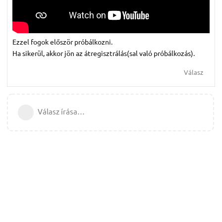
Ezzel fogok először próbálkozni.
Ha sikerül, akkor jön az átregisztrálás(sal való próbálkozás).
Válasz
Válasz írása…