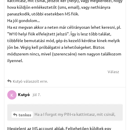
kattintasz, mit csinál, jelszót kér (helyi), vagy megkérdezi, hogy
hova küldjön emlékeztetőt (sms, email), vagy nethiányra
panaszkodik, utóbbi esetekben MS fiók.
Ha jól gondolom...
Ha ez megvan akkor a neten már célirányosan lehet keresni, pl.
"W10 helyi fiók elfelejtett jelszó". Így is lesz több találat,
többféle bemutatási mód, gép és kezelő kérdése kinek melyik
jön be. Végig kell próbálgatni a lehetőségeket. Biztos
módszerem nincs, mivel (szerencsére) nem nagyon találkozom
ilyennel.
Válasz
Kutyó
válaszolt erre.
Kutyó
júl 7.
K
Ha a I forgot my PIN-ra kattintasz, mit csinál,
tenkes
Megjelent az MS account ablak. Feltehetően küldtek egy