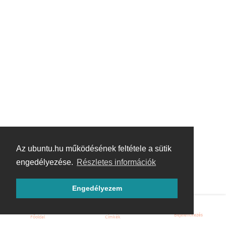
Az ubuntu.hu működésének feltétele a sütik
engedélyezése.
Részletes információk
Engedélyezem
Bejelentkezés
Főoldal
Címkék