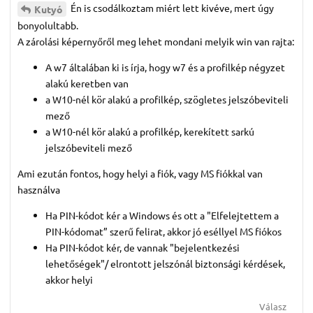
Én is csodálkoztam miért lett kivéve, mert úgy
Kutyó
bonyolultabb.
A zárolási képernyőről meg lehet mondani melyik win van rajta:
A w7 általában ki is írja, hogy w7 és a profilkép négyzet
alakú keretben van
a W10-nél kör alakú a profilkép, szögletes jelszóbeviteli
mező
a W10-nél kör alakú a profilkép, kerekített sarkú
jelszóbeviteli mező
Ami ezután fontos, hogy helyi a fiók, vagy MS fiókkal van
használva
Ha PIN-kódot kér a Windows és ott a "Elfelejtettem a
PIN-kódomat” szerű felirat, akkor jó eséllyel MS fiókos
Ha PIN-kódot kér, de vannak "bejelentkezési
lehetőségek"/ elrontott jelszónál biztonsági kérdések,
akkor helyi
Válasz