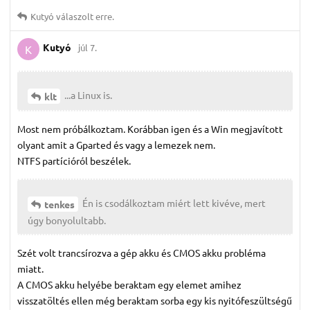
Kutyó
válaszolt erre.
Kutyó
júl 7.
K
...a Linux is.
klt
Most nem próbálkoztam. Korábban igen és a Win megjavított
olyant amit a Gparted és vagy a lemezek nem.
NTFS partícióról beszélek.
Én is csodálkoztam miért lett kivéve, mert
tenkes
úgy bonyolultabb.
Szét volt trancsírozva a gép akku és CMOS akku probléma
miatt.
A CMOS akku helyébe beraktam egy elemet amihez
visszatöltés ellen még beraktam sorba egy kis nyitófeszültségű