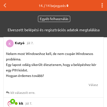
14
. /
14
bejegyzés
Egyéb felhasználás
Elveszett belépési és regisztrációs adatok megtalálása
Kutyó
júl 7.
K
Nekem most Windowshoz kell, de nem csupán Windowsos
probléma.
Egy lapost odáig sikerült élesztenem, hogy a belépéshez kér
egy PIN kódot.
Hogyan érdemes tovább?
Válasz
klt
válaszolt erre.
klt
júl 7.