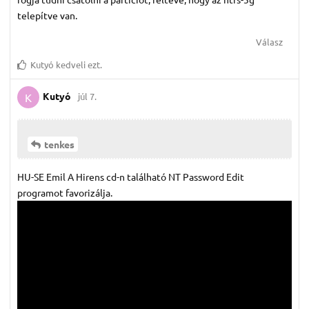
telepítve van.
Válasz
Kutyó
kedveli ezt.
Kutyó
júl 7.
K
tenkes
HU-SE Emil A Hirens cd-n található NT Password Edit
programot favorizálja.