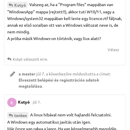
Valszeg az, ha a "Program files" mappában van
Kutyó
"WindowsApp" mappa (rejtett!!), akkor tuti W10/11, vagy a
Windows/system32 mappában kell lenie egy licence.rtf fáljnak,
annak ez első soraiban ott van a Windows változat neve is, de
nem mindig.
A próba másik Windows-on történik, vagy liux alatt?
Válasz
Kutyó
válaszolt erre.
a mester
júl 7.
a következőre módosította a címet:
Elveszett belépési és regisztrációs adatok
megtalálása
.
Kutyó
júl 7.
K
A linux hibával nem volt hajlandó felcsatolni.
tenkes
A Windows egy automatikus javítás után igen.
Már össze van rakva a lapos. Ha van kényelmesebb megoldás,