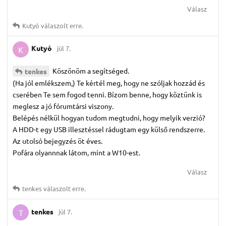
Válasz
Kutyó
válaszolt erre.
Kutyó
júl 7.
K
Köszönöm a segítséged.
tenkes
(Ha jól emlékszem,) Te kértél meg, hogy ne szóljak hozzád és
cserében Te sem fogod tenni. Bízom benne, hogy köztünk is
meglesz a jó fórumtársi viszony.
Belépés nélkül hogyan tudom megtudni, hogy melyik verzió?
A HDD-t egy USB illesztéssel rádugtam egy külső rendszerre.
Az utolsó bejegyzés öt éves.
Pofára olyannnak látom, mint a W10-est.
Válasz
tenkes
válaszolt erre.
tenkes
júl 7.
T