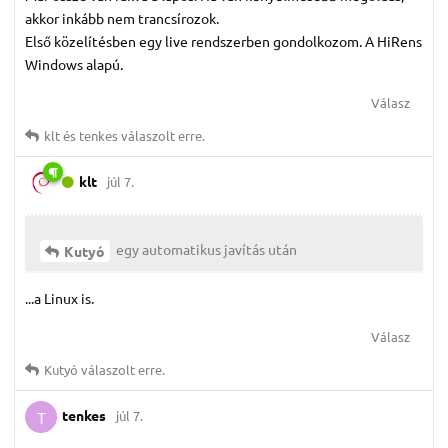
akkor inkább nem trancsírozok.
Első közelítésben egy live rendszerben gondolkozom. A HiRens
Windows alapú.
Válasz
klt
és
tenkes
válaszolt erre.
klt
júl 7.
egy automatikus javítás után
Kutyó
...a Linux is.
Válasz
Kutyó
válaszolt erre.
tenkes
júl 7.
T