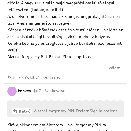
diódát. A nagy akkut talán majd megpróbálom külső táppal
feléleszteni (tudom, nem illik).
Azon elvetemültek számára akik mégis megpróbálják: csak pár
tíz mA-es áramgenerátorral tegyék.
Közben nézzék a hőmérsékletet és a feszültséget. Ha elérte az
akku a kisütöttségi feszültséget, akkor mehet a helyére.
Kerek a kép helye és szögletes a jelszó beviteli mező (eszerint
W10)
Alatta I forgot my PIN. Ezalatt Sign-in options
Válasz
tenkes
és
klt
válaszolt erre.
tenkes
júl 7.
Szerkesztve
T
Alatta I forgot my PIN. Ezalatt Sign-in options
Kutyó
Király, akkor nem emlékeztem. Ha a I forgot my PIN-ra