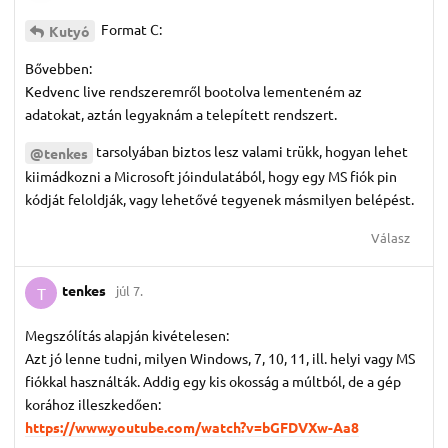
Format C:
Kutyó
Bővebben:
Kedvenc live rendszeremről bootolva lementeném az
adatokat, aztán legyaknám a telepített rendszert.
tarsolyában biztos lesz valami trükk, hogyan lehet
@tenkes
kiimádkozni a Microsoft jóindulatából, hogy egy MS fiók pin
kódját feloldják, vagy lehetővé tegyenek másmilyen belépést.
Válasz
tenkes
júl 7.
T
Megszólítás alapján kivételesen:
Azt jó lenne tudni, milyen Windows, 7, 10, 11, ill. helyi vagy MS
fiókkal használták. Addig egy kis okosság a múltból, de a gép
korához illeszkedően:
https://www.youtube.com/watch?v=bGFDVXw-Aa8