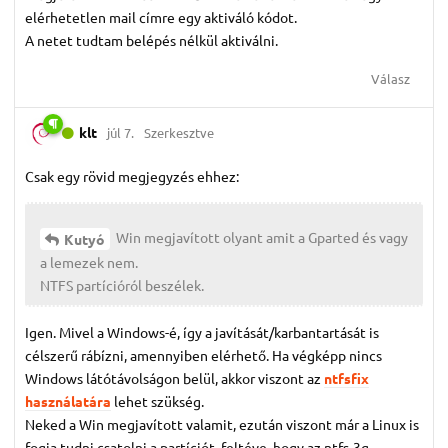
elérhetetlen mail címre egy aktiváló kódot.
A netet tudtam belépés nélkül aktiválni.
Válasz
klt
júl 7.
Szerkesztve
Csak egy rövid megjegyzés ehhez:
Win megjavított olyant amit a Gparted és vagy
Kutyó
a lemezek nem.
NTFS partícióról beszélek.
Igen. Mivel a Windows-é, így a javítását/karbantartását is
célszerű rábízni, amennyiben elérhető. Ha végképp nincs
Windows látótávolságon belül, akkor viszont az
ntfsfix
használatára
lehet szükség.
Neked a Win megjavított valamit, ezután viszont már a Linux is
fogja tudni csatolni a partíciót, feltéve, hogy az ntfs-3g