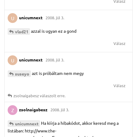
Válasz
unicumnext
2008. júl 3.
U
azzal is ugyan ez a gond
vlad21
Válasz
unicumnext
2008. júl 3.
U
azt is próbáltam nem megy
suseyo
Válasz
zsolnaigabesz
válaszolt erre.
zsolnaigabesz
2008. júl 3.
Z
Ha kiírja a hibakódot, akkor keresd meg a
unicumnext
listában: http://www.the-