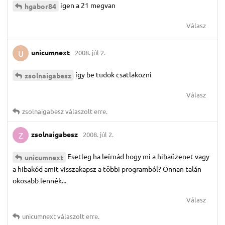
igen a 21 megvan
hgabor84
Válasz
unicumnext
2008. júl 2.
U
így be tudok csatlakozni
zsolnaigabesz
Válasz
zsolnaigabesz
válaszolt erre.
zsolnaigabesz
2008. júl 2.
Z
Esetleg ha leírnád hogy mi a hibaüzenet vagy
unicumnext
a hibakód amit visszakapsz a többi programból? Onnan talán
okosabb lennék...
Válasz
unicumnext
válaszolt erre.