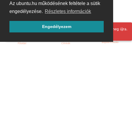
Az ubuntu.hu működésének feltétele a sütik
engedélyezése.
Részletes információk
Engedélyezem
Hoppá! Valami hiba történt. Frissítse az oldalt és próbálja meg újra.
Bejelentkezés
Főoldal
Címkék
Kezdőoldal
Blog
ÁSZF
Szabályzat
Kapcsolat
ubuntu.hu :: Magyar Ubuntu Közösség
© 2007 – 2026