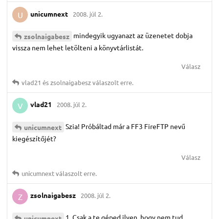
unicumnext
2008. júl 2.
U
mindegyik ugyanazt az üzenetet dobja
zsolnaigabesz
vissza nem lehet letölteni a könyvtárlistát.
Válasz
vlad21
és
zsolnaigabesz
válaszolt erre.
vlad21
2008. júl 2.
V
Szia! Próbáltad már a FF3 FireFTP nevű
unicumnext
kiegészítőjét?
Válasz
unicumnext
válaszolt erre.
zsolnaigabesz
2008. júl 2.
Z
1. Csak a te géped ilyen, hogy nem tud
unicumnext