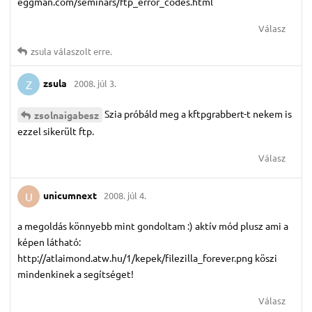
eggman.com/seminars/ftp_error_codes.html
Válasz
zsula
válaszolt erre.
zsula
2008. júl 3.
Z
Szia próbáld meg a kftpgrabbert-t nekem is
zsolnaigabesz
ezzel sikerült ftp.
Válasz
unicumnext
2008. júl 4.
U
a megoldás könnyebb mint gondoltam :) aktív mód plusz ami a
képen látható:
http://atlaimond.atw.hu/1/kepek/filezilla_forever.png köszi
mindenkinek a segítséget!
Válasz