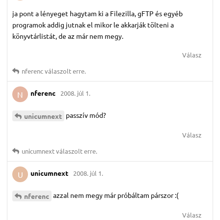
ja pont a lényeget hagytam ki a Filezilla, gFTP és egyéb
programok addig jutnak el mikor le akkarják tölteni a
könyvtárlistát, de az már nem megy.
Válasz
nferenc
válaszolt erre.
nferenc
2008. júl 1.
N
passzív mód?
unicumnext
Válasz
unicumnext
válaszolt erre.
unicumnext
2008. júl 1.
U
azzal nem megy már próbáltam párszor :(
nferenc
Válasz