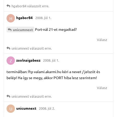
hgabor84
válaszolt erre.
hgabor84
2008. júl 1.
H
Port-nál 21-et megadtad?
unicumnext
Válasz
unicumnext
válaszolt erre.
zsolnaigabesz
2008. júl 1.
Z
terminálban: ftp valami.akarmi.hu kéri a nevet / jelszót és
belép! Ha így se megy, akkor PORT hiba lesz szerintem!
Válasz
unicumnext
válaszolt erre.
unicumnext
2008. júl 2.
U