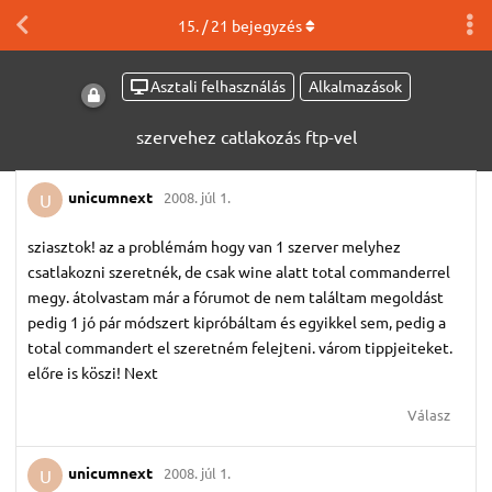
15
. /
21
bejegyzés
Asztali felhasználás
Alkalmazások
szervehez catlakozás ftp-vel
unicumnext
2008. júl 1.
U
sziasztok! az a problémám hogy van 1 szerver melyhez
csatlakozni szeretnék, de csak wine alatt total commanderrel
megy. átolvastam már a fórumot de nem találtam megoldást
pedig 1 jó pár módszert kipróbáltam és egyikkel sem, pedig a
total commandert el szeretném felejteni. várom tippjeiteket.
előre is köszi! Next
Válasz
unicumnext
2008. júl 1.
U