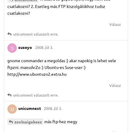
csatlakozni? 2. Esetleg más FTP kiszolgálókhoz tudsz
csatlakozni?
Válasz
unicumnext
válaszolt erre.
suseyo
2008. júl 3.
S
gnome commander a megoldas :) akar napokig is lehet vele
ftpzni. maxudv:Zo :) Ubuntu-es Suse-user :)
http://www.ubuntuzo2.extra.hu
Válasz
unicumnext
válaszolt erre.
unicumnext
2008. júl 3.
U
más ftp-hez megy
zsolnaigabesz