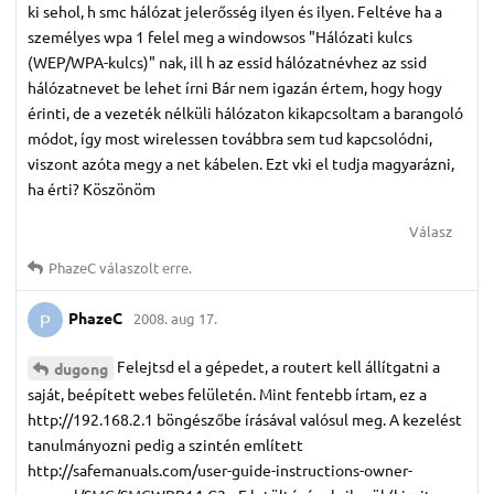
ki sehol, h smc hálózat jelerősség ilyen és ilyen. Feltéve ha a
személyes wpa 1 felel meg a windowsos "Hálózati kulcs
(WEP/WPA-kulcs)" nak, ill h az essid hálózatnévhez az ssid
hálózatnevet be lehet írni Bár nem igazán értem, hogy hogy
érinti, de a vezeték nélküli hálózaton kikapcsoltam a barangoló
módot, így most wirelessen továbbra sem tud kapcsolódni,
viszont azóta megy a net kábelen. Ezt vki el tudja magyarázni,
ha érti? Köszönöm
Válasz
PhazeC
válaszolt erre.
PhazeC
2008. aug 17.
P
Felejtsd el a gépedet, a routert kell állítgatni a
dugong
saját, beépített webes felületén. Mint fentebb írtam, ez a
http://192.168.2.1 böngészőbe írásával valósul meg. A kezelést
tanulmányozni pedig a szintén említett
http://safemanuals.com/user-guide-instructions-owner-