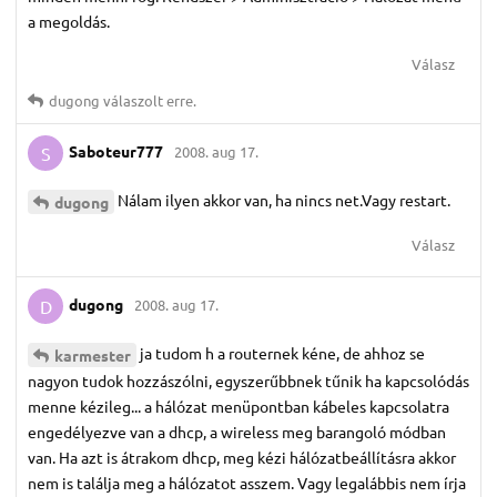
a megoldás.
Válasz
dugong
válaszolt erre.
Saboteur777
2008. aug 17.
S
Nálam ilyen akkor van, ha nincs net.Vagy restart.
dugong
Válasz
dugong
2008. aug 17.
D
ja tudom h a routernek kéne, de ahhoz se
karmester
nagyon tudok hozzászólni, egyszerűbbnek tűnik ha kapcsolódás
menne kézileg... a hálózat menüpontban kábeles kapcsolatra
engedélyezve van a dhcp, a wireless meg barangoló módban
van. Ha azt is átrakom dhcp, meg kézi hálózatbeállításra akkor
nem is találja meg a hálózatot asszem. Vagy legalábbis nem írja