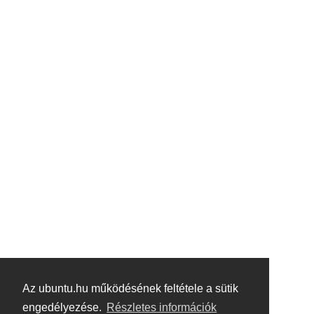
Az ubuntu.hu működésének feltétele a sütik
engedélyezése.
Részletes információk