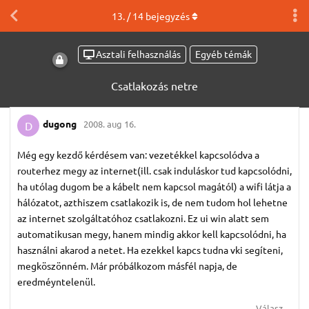
13
. /
14
bejegyzés
Asztali felhasználás
Egyéb témák
Csatlakozás netre
dugong
2008. aug 16.
D
Még egy kezdő kérdésem van: vezetékkel kapcsolódva a
routerhez megy az internet(ill. csak induláskor tud kapcsolódni,
ha utólag dugom be a kábelt nem kapcsol magától) a wifi látja a
hálózatot, azthiszem csatlakozik is, de nem tudom hol lehetne
az internet szolgáltatóhoz csatlakozni. Ez ui win alatt sem
automatikusan megy, hanem mindig akkor kell kapcsolódni, ha
használni akarod a netet. Ha ezekkel kapcs tudna vki segíteni,
megköszönném. Már próbálkozom másfél napja, de
eredméyntelenül.
Válasz