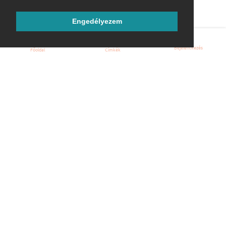
Engedélyezem
Bejelentkezés
Főoldal
Címkék
Kezdőoldal
Blog
ÁSZF
Szabályzat
Kapcsolat
ubuntu.hu :: Magyar Ubuntu Közösség
© 2007 – 2026
Önkéntes segítők:
Megtekintés