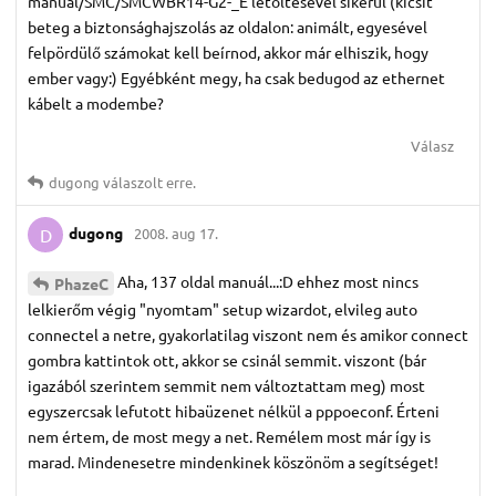
manual/SMC/SMCWBR14-G2-_E letöltésével sikerül (kicsit
beteg a biztonsághajszolás az oldalon: animált, egyesével
felpördülő számokat kell beírnod, akkor már elhiszik, hogy
ember vagy:) Egyébként megy, ha csak bedugod az ethernet
kábelt a modembe?
Válasz
dugong
válaszolt erre.
dugong
2008. aug 17.
D
Aha, 137 oldal manuál...:D ehhez most nincs
PhazeC
lelkierőm végig "nyomtam" setup wizardot, elvileg auto
connectel a netre, gyakorlatilag viszont nem és amikor connect
gombra kattintok ott, akkor se csinál semmit. viszont (bár
igazából szerintem semmit nem változtattam meg) most
egyszercsak lefutott hibaüzenet nélkül a pppoeconf. Érteni
nem értem, de most megy a net. Remélem most már így is
marad. Mindenesetre mindenkinek köszönöm a segítséget!