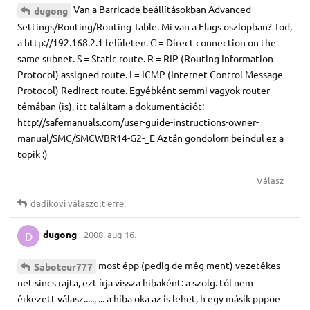
Van a Barricade beállításokban Advanced
dugong
Settings/Routing/Routing Table. Mi van a Flags oszlopban? Tod,
a http://192.168.2.1 felületen. C = Direct connection on the
same subnet. S = Static route. R = RIP (Routing Information
Protocol) assigned route. I = ICMP (Internet Control Message
Protocol) Redirect route. Egyébként semmi vagyok router
témában (is), itt találtam a dokumentációt:
http://safemanuals.com/user-guide-instructions-owner-
manual/SMC/SMCWBR14-G2-_E Aztán gondolom beindul ez a
topik :)
Válasz
dadikovi
válaszolt erre.
dugong
2008. aug 16.
D
most épp (pedig de még ment) vezetékes
Saboteur777
net sincs rajta, ezt írja vissza hibaként: a szolg. tól nem
érkezett válasz....., ... a hiba oka az is lehet, h egy másik pppoe