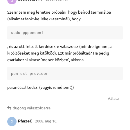
Szerintem meg lehetne próbálni, hogy beírod terminálba
(alkalmazások>kellékek>terminál), hogy
sudo pppoeconf
, és az ott feltett kérdésekre válaszolsz (mindre igennel, a
kitöltőseket meg kitöltöd). Ezt már próbáltad? Ha pedig
csatlakozni akarsz 'menet közben', akkor a
pon dsl-provider
paranccsal tudsz. (vagyis remélem :))
Válasz
dugong
válaszolt erre.
PhazeC
2008. aug 16.
P