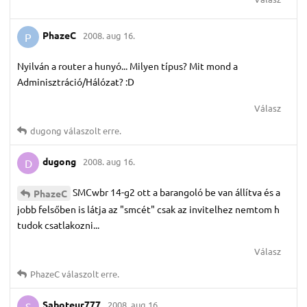
PhazeC
2008. aug 16.
P
Nyilván a router a hunyó... Milyen típus? Mit mond a
Adminisztráció/Hálózat? :D
Válasz
dugong
válaszolt erre.
dugong
2008. aug 16.
D
SMCwbr 14-g2 ott a barangoló be van állítva és a
PhazeC
jobb felsőben is látja az "smcét" csak az invitelhez nemtom h
tudok csatlakozni...
Válasz
PhazeC
válaszolt erre.
Saboteur777
2008. aug 16.
S