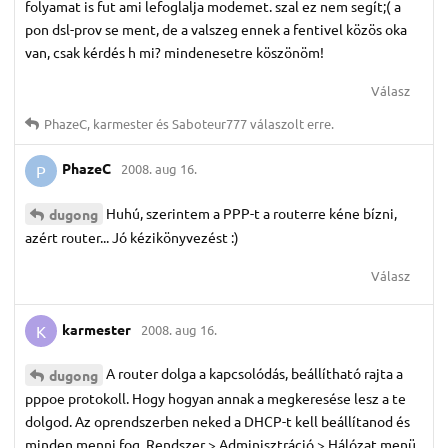
folyamat is fut ami lefoglalja modemet. szal ez nem segít;( a
pon dsl-prov se ment, de a valszeg ennek a fentivel közös oka
van, csak kérdés h mi? mindenesetre köszönöm!
Válasz
PhazeC
,
karmester
és
Saboteur777
válaszolt erre.
PhazeC
2008. aug 16.
P
Huhú, szerintem a PPP-t a routerre kéne bízni,
dugong
azért router... Jó kézikönyvezést :)
Válasz
karmester
2008. aug 16.
K
A router dolga a kapcsolódás, beállítható rajta a
dugong
pppoe protokoll. Hogy hogyan annak a megkeresése lesz a te
dolgod. Az oprendszerben neked a DHCP-t kell beállítanod és
minden menni fog. Rendszer > Adminisztráció > Hálózat menü