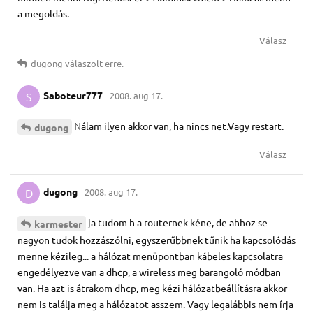
a megoldás.
Válasz
dugong
válaszolt erre.
Saboteur777
2008. aug 17.
S
Nálam ilyen akkor van, ha nincs net.Vagy restart.
dugong
Válasz
dugong
2008. aug 17.
D
ja tudom h a routernek kéne, de ahhoz se
karmester
nagyon tudok hozzászólni, egyszerűbbnek tűnik ha kapcsolódás
menne kézileg... a hálózat menüpontban kábeles kapcsolatra
engedélyezve van a dhcp, a wireless meg barangoló módban
van. Ha azt is átrakom dhcp, meg kézi hálózatbeállításra akkor
nem is találja meg a hálózatot asszem. Vagy legalábbis nem írja