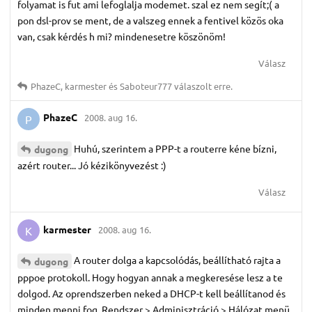
folyamat is fut ami lefoglalja modemet. szal ez nem segít;( a
pon dsl-prov se ment, de a valszeg ennek a fentivel közös oka
van, csak kérdés h mi? mindenesetre köszönöm!
Válasz
PhazeC
,
karmester
és
Saboteur777
válaszolt erre.
PhazeC
2008. aug 16.
P
Huhú, szerintem a PPP-t a routerre kéne bízni,
dugong
azért router... Jó kézikönyvezést :)
Válasz
karmester
2008. aug 16.
K
A router dolga a kapcsolódás, beállítható rajta a
dugong
pppoe protokoll. Hogy hogyan annak a megkeresése lesz a te
dolgod. Az oprendszerben neked a DHCP-t kell beállítanod és
minden menni fog. Rendszer > Adminisztráció > Hálózat menü