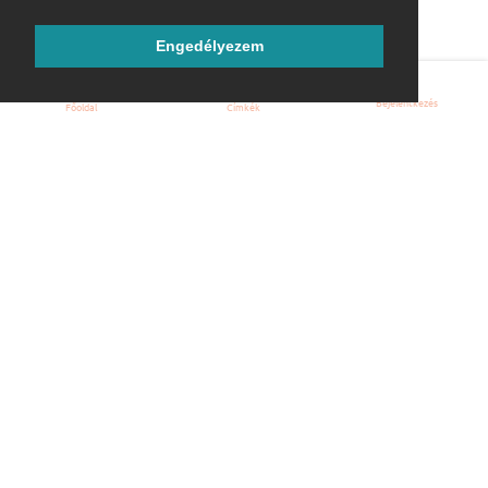
Engedélyezem
Bejelentkezés
Főoldal
Címkék
Kezdőoldal
Blog
ÁSZF
Szabályzat
Kapcsolat
ubuntu.hu :: Magyar Ubuntu Közösség
© 2007 – 2026
Önkéntes segítők:
Megtekintés