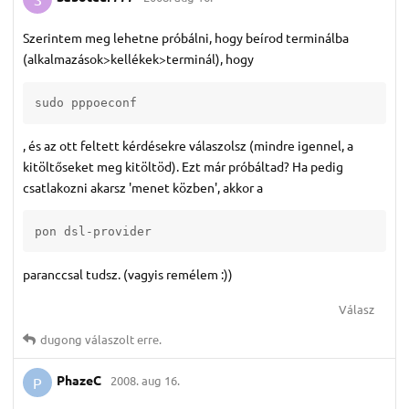
Szerintem meg lehetne próbálni, hogy beírod terminálba
(alkalmazások>kellékek>terminál), hogy
sudo pppoeconf
, és az ott feltett kérdésekre válaszolsz (mindre igennel, a
kitöltőseket meg kitöltöd). Ezt már próbáltad? Ha pedig
csatlakozni akarsz 'menet közben', akkor a
pon dsl-provider
paranccsal tudsz. (vagyis remélem :))
Válasz
dugong
válaszolt erre.
PhazeC
2008. aug 16.
P