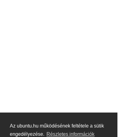
Az ubuntu.hu működésének feltétele a sütik
engedélyezése.
Részletes információk