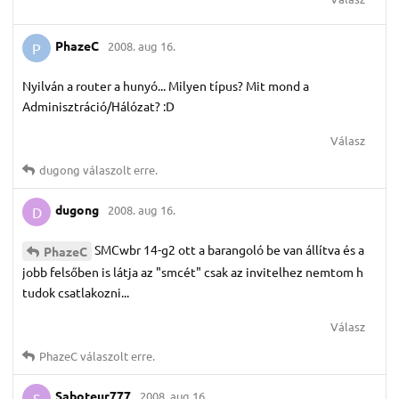
PhazeC
2008. aug 16.
P
Nyilván a router a hunyó... Milyen típus? Mit mond a
Adminisztráció/Hálózat? :D
Válasz
dugong
válaszolt erre.
dugong
2008. aug 16.
D
SMCwbr 14-g2 ott a barangoló be van állítva és a
PhazeC
jobb felsőben is látja az "smcét" csak az invitelhez nemtom h
tudok csatlakozni...
Válasz
PhazeC
válaszolt erre.
Saboteur777
2008. aug 16.
S