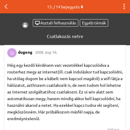
13
. /
14
bejegyzés
Asztali felhasználás
Egyéb témák
Csatlakozás netre
dugong
2008. aug 16.
D
Még egy kezdő kérdésem van: vezetékkel kapcsolódva a
routerhez megy az internet(ill. csak induláskor tud kapcsolódni,
ha utólag dugom be a kábelt nem kapcsol magától) a wifi látja a
hálózatot, azthiszem csatlakozik is, de nem tudom hol lehetne
az internet szolgáltatóhoz csatlakozni. Ez ui win alatt sem
automatikusan megy, hanem mindig akkor kell kapcsolódni, ha
használni akarod a netet. Ha ezekkel kapcs tudna vki segíteni,
megköszönném. Már próbálkozom másfél napja, de
eredméyntelenül.
Válasz