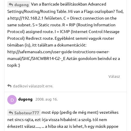
Van a Barricade beállításokban Advanced
dugong
Settings/Routing/Routing Table. Mi van a Flags oszlopban? Tod,
a http://192.168.2.1 felületen. C = Direct connection on the
same subnet. S = Static route. R = RIP (Routing Information
Protocol) assigned route. I = ICMP (Internet Control Message
Protocol) Redirect route. Egyébként semmi vagyok router
témában (is), itt találtam a dokumentációt:
http://safemanuals.com/user-guide-instructions-owner-
manual/SMC/SMCWBR14-G2-_E Aztán gondolom beindul ez a
topik :)
Válasz
dadikovi
válaszolt erre.
dugong
2008. aug 16.
D
most épp (pedig de még ment) vezetékes
Saboteur777
net sincs rajta, ezt írja vissza hibaként: a szolg. tól nem
érkezett válasz....., ... a hiba oka az is lehet, h egy másik pppoe