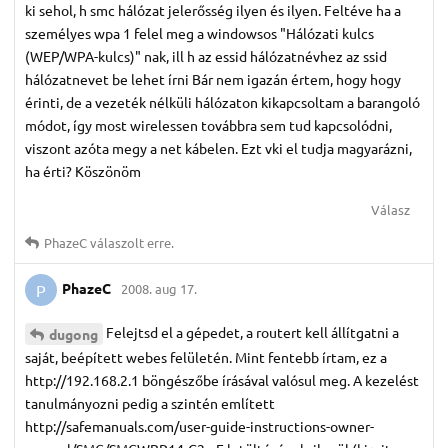
ki sehol, h smc hálózat jelerősség ilyen és ilyen. Feltéve ha a
személyes wpa 1 felel meg a windowsos "Hálózati kulcs
(WEP/WPA-kulcs)" nak, ill h az essid hálózatnévhez az ssid
hálózatnevet be lehet írni Bár nem igazán értem, hogy hogy
érinti, de a vezeték nélküli hálózaton kikapcsoltam a barangoló
módot, így most wirelessen továbbra sem tud kapcsolódni,
viszont azóta megy a net kábelen. Ezt vki el tudja magyarázni,
ha érti? Köszönöm
Válasz
PhazeC
válaszolt erre.
PhazeC
2008. aug 17.
P
Felejtsd el a gépedet, a routert kell állítgatni a
dugong
saját, beépített webes felületén. Mint fentebb írtam, ez a
http://192.168.2.1 böngészőbe írásával valósul meg. A kezelést
tanulmányozni pedig a szintén említett
http://safemanuals.com/user-guide-instructions-owner-