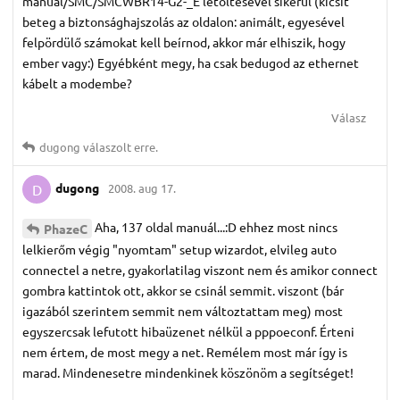
manual/SMC/SMCWBR14-G2-_E letöltésével sikerül (kicsit
beteg a biztonsághajszolás az oldalon: animált, egyesével
felpördülő számokat kell beírnod, akkor már elhiszik, hogy
ember vagy:) Egyébként megy, ha csak bedugod az ethernet
kábelt a modembe?
Válasz
dugong
válaszolt erre.
dugong
2008. aug 17.
D
Aha, 137 oldal manuál...:D ehhez most nincs
PhazeC
lelkierőm végig "nyomtam" setup wizardot, elvileg auto
connectel a netre, gyakorlatilag viszont nem és amikor connect
gombra kattintok ott, akkor se csinál semmit. viszont (bár
igazából szerintem semmit nem változtattam meg) most
egyszercsak lefutott hibaüzenet nélkül a pppoeconf. Érteni
nem értem, de most megy a net. Remélem most már így is
marad. Mindenesetre mindenkinek köszönöm a segítséget!