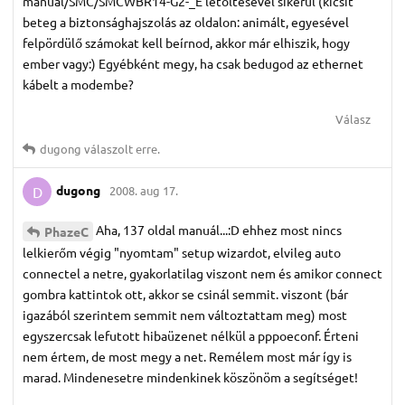
manual/SMC/SMCWBR14-G2-_E letöltésével sikerül (kicsit
beteg a biztonsághajszolás az oldalon: animált, egyesével
felpördülő számokat kell beírnod, akkor már elhiszik, hogy
ember vagy:) Egyébként megy, ha csak bedugod az ethernet
kábelt a modembe?
Válasz
dugong
válaszolt erre.
dugong
2008. aug 17.
D
Aha, 137 oldal manuál...:D ehhez most nincs
PhazeC
lelkierőm végig "nyomtam" setup wizardot, elvileg auto
connectel a netre, gyakorlatilag viszont nem és amikor connect
gombra kattintok ott, akkor se csinál semmit. viszont (bár
igazából szerintem semmit nem változtattam meg) most
egyszercsak lefutott hibaüzenet nélkül a pppoeconf. Érteni
nem értem, de most megy a net. Remélem most már így is
marad. Mindenesetre mindenkinek köszönöm a segítséget!