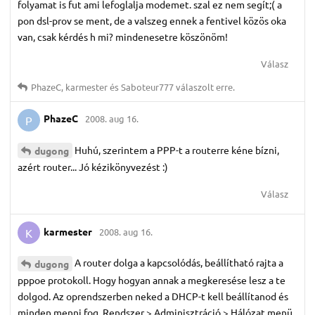
folyamat is fut ami lefoglalja modemet. szal ez nem segít;( a
pon dsl-prov se ment, de a valszeg ennek a fentivel közös oka
van, csak kérdés h mi? mindenesetre köszönöm!
Válasz
PhazeC
,
karmester
és
Saboteur777
válaszolt erre.
PhazeC
2008. aug 16.
P
Huhú, szerintem a PPP-t a routerre kéne bízni,
dugong
azért router... Jó kézikönyvezést :)
Válasz
karmester
2008. aug 16.
K
A router dolga a kapcsolódás, beállítható rajta a
dugong
pppoe protokoll. Hogy hogyan annak a megkeresése lesz a te
dolgod. Az oprendszerben neked a DHCP-t kell beállítanod és
minden menni fog. Rendszer > Adminisztráció > Hálózat menü