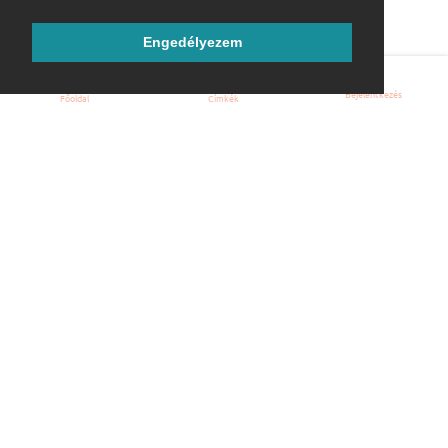
Engedélyezem
Bejelentkezés
Főoldal
Címkék
Kezdőoldal
Blog
ÁSZF
Szabályzat
Kapcsolat
ubuntu.hu :: Magyar Ubuntu Közösség
© 2007 – 2026
Önkéntes segítők:
Megtekintés