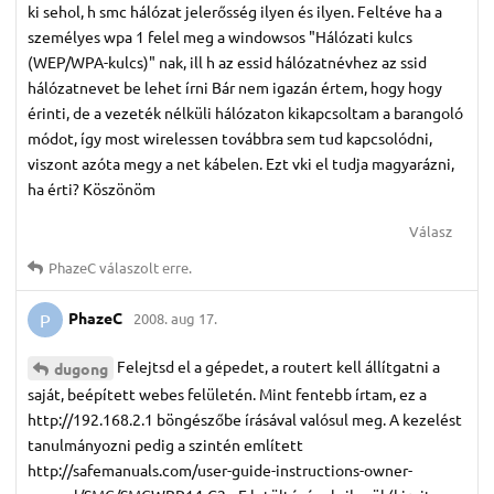
ki sehol, h smc hálózat jelerősség ilyen és ilyen. Feltéve ha a
személyes wpa 1 felel meg a windowsos "Hálózati kulcs
(WEP/WPA-kulcs)" nak, ill h az essid hálózatnévhez az ssid
hálózatnevet be lehet írni Bár nem igazán értem, hogy hogy
érinti, de a vezeték nélküli hálózaton kikapcsoltam a barangoló
módot, így most wirelessen továbbra sem tud kapcsolódni,
viszont azóta megy a net kábelen. Ezt vki el tudja magyarázni,
ha érti? Köszönöm
Válasz
PhazeC
válaszolt erre.
PhazeC
2008. aug 17.
P
Felejtsd el a gépedet, a routert kell állítgatni a
dugong
saját, beépített webes felületén. Mint fentebb írtam, ez a
http://192.168.2.1 böngészőbe írásával valósul meg. A kezelést
tanulmányozni pedig a szintén említett
http://safemanuals.com/user-guide-instructions-owner-