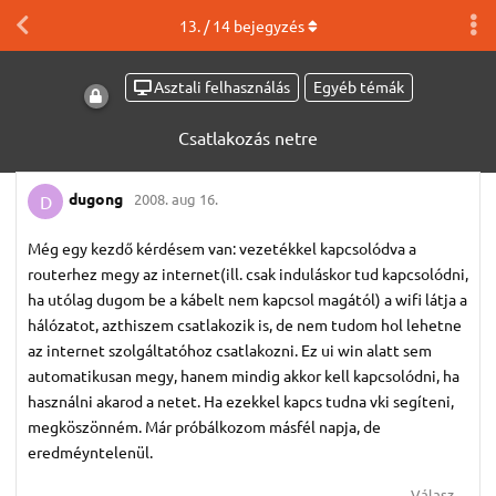
13
. /
14
bejegyzés
Asztali felhasználás
Egyéb témák
Csatlakozás netre
dugong
2008. aug 16.
D
Még egy kezdő kérdésem van: vezetékkel kapcsolódva a
routerhez megy az internet(ill. csak induláskor tud kapcsolódni,
ha utólag dugom be a kábelt nem kapcsol magától) a wifi látja a
hálózatot, azthiszem csatlakozik is, de nem tudom hol lehetne
az internet szolgáltatóhoz csatlakozni. Ez ui win alatt sem
automatikusan megy, hanem mindig akkor kell kapcsolódni, ha
használni akarod a netet. Ha ezekkel kapcs tudna vki segíteni,
megköszönném. Már próbálkozom másfél napja, de
eredméyntelenül.
Válasz