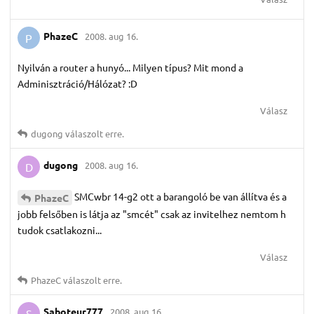
PhazeC
2008. aug 16.
P
Nyilván a router a hunyó... Milyen típus? Mit mond a
Adminisztráció/Hálózat? :D
Válasz
dugong
válaszolt erre.
dugong
2008. aug 16.
D
SMCwbr 14-g2 ott a barangoló be van állítva és a
PhazeC
jobb felsőben is látja az "smcét" csak az invitelhez nemtom h
tudok csatlakozni...
Válasz
PhazeC
válaszolt erre.
Saboteur777
2008. aug 16.
S