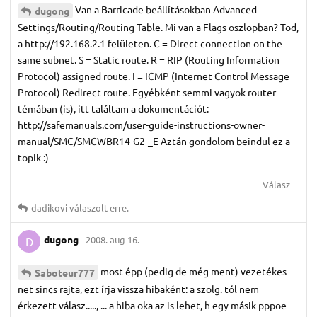
Van a Barricade beállításokban Advanced
dugong
Settings/Routing/Routing Table. Mi van a Flags oszlopban? Tod,
a http://192.168.2.1 felületen. C = Direct connection on the
same subnet. S = Static route. R = RIP (Routing Information
Protocol) assigned route. I = ICMP (Internet Control Message
Protocol) Redirect route. Egyébként semmi vagyok router
témában (is), itt találtam a dokumentációt:
http://safemanuals.com/user-guide-instructions-owner-
manual/SMC/SMCWBR14-G2-_E Aztán gondolom beindul ez a
topik :)
Válasz
dadikovi
válaszolt erre.
dugong
2008. aug 16.
D
most épp (pedig de még ment) vezetékes
Saboteur777
net sincs rajta, ezt írja vissza hibaként: a szolg. tól nem
érkezett válasz....., ... a hiba oka az is lehet, h egy másik pppoe