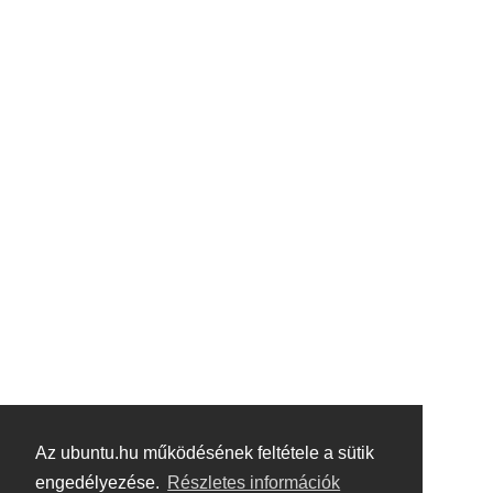
Az ubuntu.hu működésének feltétele a sütik
engedélyezése.
Részletes információk