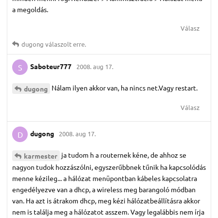
a megoldás.
Válasz
dugong
válaszolt erre.
Saboteur777
2008. aug 17.
S
Nálam ilyen akkor van, ha nincs net.Vagy restart.
dugong
Válasz
dugong
2008. aug 17.
D
ja tudom h a routernek kéne, de ahhoz se
karmester
nagyon tudok hozzászólni, egyszerűbbnek tűnik ha kapcsolódás
menne kézileg... a hálózat menüpontban kábeles kapcsolatra
engedélyezve van a dhcp, a wireless meg barangoló módban
van. Ha azt is átrakom dhcp, meg kézi hálózatbeállításra akkor
nem is találja meg a hálózatot asszem. Vagy legalábbis nem írja