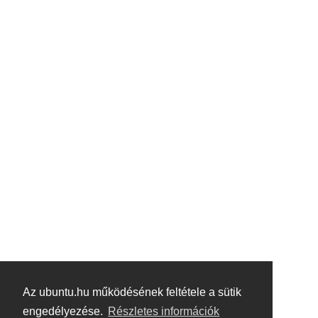
Az ubuntu.hu működésének feltétele a sütik
engedélyezése.
Részletes információk