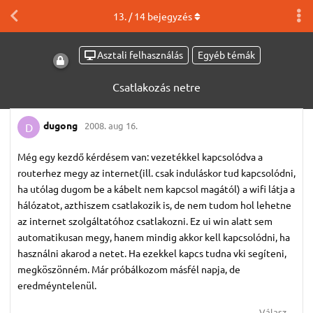
13
. /
14
bejegyzés
Asztali felhasználás
Egyéb témák
Csatlakozás netre
dugong
2008. aug 16.
D
Még egy kezdő kérdésem van: vezetékkel kapcsolódva a
routerhez megy az internet(ill. csak induláskor tud kapcsolódni,
ha utólag dugom be a kábelt nem kapcsol magától) a wifi látja a
hálózatot, azthiszem csatlakozik is, de nem tudom hol lehetne
az internet szolgáltatóhoz csatlakozni. Ez ui win alatt sem
automatikusan megy, hanem mindig akkor kell kapcsolódni, ha
használni akarod a netet. Ha ezekkel kapcs tudna vki segíteni,
megköszönném. Már próbálkozom másfél napja, de
eredméyntelenül.
Válasz