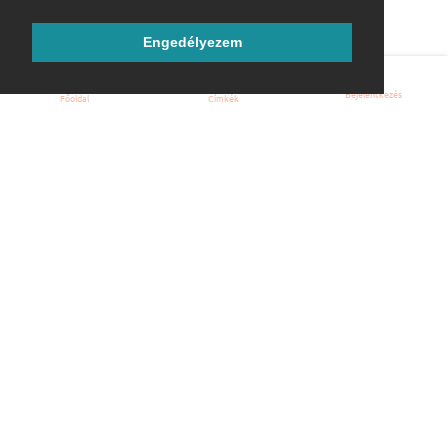
Engedélyezem
Bejelentkezés
Főoldal
Címkék
Kezdőoldal
Blog
ÁSZF
Szabályzat
Kapcsolat
ubuntu.hu :: Magyar Ubuntu Közösség
© 2007 – 2026
Önkéntes segítők:
Megtekintés