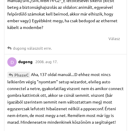
manual/SMC/SMCWBR14-G2-_E letöltésével sikerül (kicsit
beteg a biztonsághajszolás az oldalon: animált, egyesével
felpördülő számokat kell beírnod, akkor már elhiszik, hogy
ember vagy:) Egyébként megy, ha csak bedugod az ethernet
kábelt a modembe?
Válasz
dugong
válaszolt erre.
dugong
2008. aug 17.
D
Aha, 137 oldal manuál...:D ehhez most nincs
PhazeC
lelkierőm végig "nyomtam" setup wizardot, elvileg auto
connectel a netre, gyakorlatilag viszont nem és amikor connect
gombra kattintok ott, akkor se csinál semmit. viszont (bár
igazából szerintem semmit nem változtattam meg) most
egyszercsak lefutott hibaüzenet nélkül a pppoeconf. Érteni
nem értem, de most megy a net. Remélem most már így is
marad. Mindenesetre mindenkinek köszönöm a segítséget!