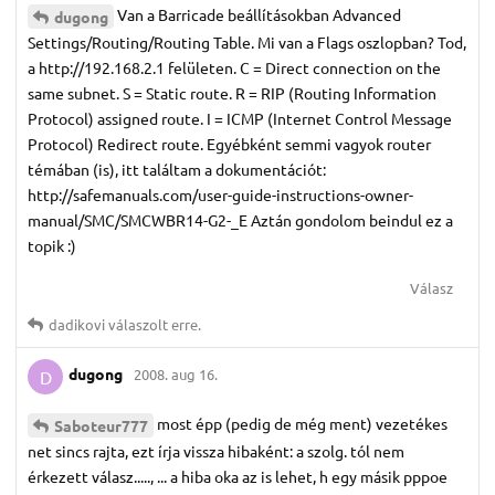
Van a Barricade beállításokban Advanced
dugong
Settings/Routing/Routing Table. Mi van a Flags oszlopban? Tod,
a http://192.168.2.1 felületen. C = Direct connection on the
same subnet. S = Static route. R = RIP (Routing Information
Protocol) assigned route. I = ICMP (Internet Control Message
Protocol) Redirect route. Egyébként semmi vagyok router
témában (is), itt találtam a dokumentációt:
http://safemanuals.com/user-guide-instructions-owner-
manual/SMC/SMCWBR14-G2-_E Aztán gondolom beindul ez a
topik :)
Válasz
dadikovi
válaszolt erre.
dugong
2008. aug 16.
D
most épp (pedig de még ment) vezetékes
Saboteur777
net sincs rajta, ezt írja vissza hibaként: a szolg. tól nem
érkezett válasz....., ... a hiba oka az is lehet, h egy másik pppoe