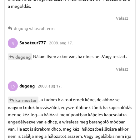
a megoldás.
Válasz
dugong
válaszolt erre.
Saboteur777
2008. aug 17.
S
Nálam ilyen akkor van, ha nincs net.Vagy restart.
dugong
Válasz
dugong
2008. aug 17.
D
ja tudom h a routernek kéne, de ahhoz se
karmester
nagyon tudok hozzászólni, egyszerűbbnek tűnik ha kapcsolódás
menne kézileg... a hálózat menüpontban kábeles kapcsolatra
engedélyezve van a dhcp, a wireless meg barangoló módban
van. Ha azt is átrakom dhcp, meg kézi hálózatbeállításra akkor
nem is találja meg a hálózatot asszem. Vagy legalábbis nem írja