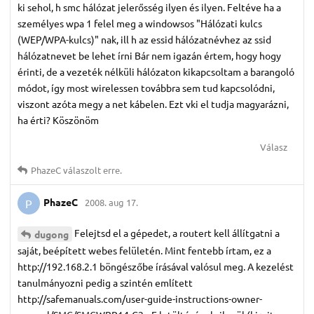
ki sehol, h smc hálózat jelerősség ilyen és ilyen. Feltéve ha a
személyes wpa 1 felel meg a windowsos "Hálózati kulcs
(WEP/WPA-kulcs)" nak, ill h az essid hálózatnévhez az ssid
hálózatnevet be lehet írni Bár nem igazán értem, hogy hogy
érinti, de a vezeték nélküli hálózaton kikapcsoltam a barangoló
módot, így most wirelessen továbbra sem tud kapcsolódni,
viszont azóta megy a net kábelen. Ezt vki el tudja magyarázni,
ha érti? Köszönöm
Válasz
PhazeC
válaszolt erre.
PhazeC
2008. aug 17.
P
Felejtsd el a gépedet, a routert kell állítgatni a
dugong
saját, beépített webes felületén. Mint fentebb írtam, ez a
http://192.168.2.1 böngészőbe írásával valósul meg. A kezelést
tanulmányozni pedig a szintén említett
http://safemanuals.com/user-guide-instructions-owner-