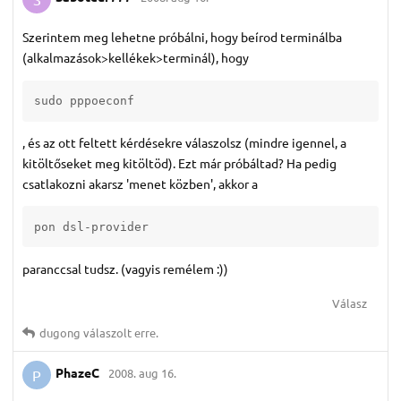
Szerintem meg lehetne próbálni, hogy beírod terminálba
(alkalmazások>kellékek>terminál), hogy
sudo pppoeconf
, és az ott feltett kérdésekre válaszolsz (mindre igennel, a
kitöltőseket meg kitöltöd). Ezt már próbáltad? Ha pedig
csatlakozni akarsz 'menet közben', akkor a
pon dsl-provider
paranccsal tudsz. (vagyis remélem :))
Válasz
dugong
válaszolt erre.
PhazeC
2008. aug 16.
P