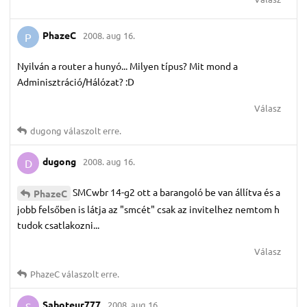
PhazeC
2008. aug 16.
P
Nyilván a router a hunyó... Milyen típus? Mit mond a
Adminisztráció/Hálózat? :D
Válasz
dugong
válaszolt erre.
dugong
2008. aug 16.
D
SMCwbr 14-g2 ott a barangoló be van állítva és a
PhazeC
jobb felsőben is látja az "smcét" csak az invitelhez nemtom h
tudok csatlakozni...
Válasz
PhazeC
válaszolt erre.
Saboteur777
2008. aug 16.
S