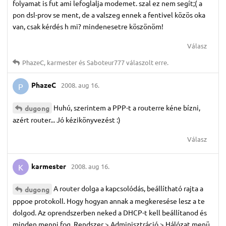
folyamat is fut ami lefoglalja modemet. szal ez nem segít;( a
pon dsl-prov se ment, de a valszeg ennek a fentivel közös oka
van, csak kérdés h mi? mindenesetre köszönöm!
Válasz
PhazeC
,
karmester
és
Saboteur777
válaszolt erre.
PhazeC
2008. aug 16.
P
Huhú, szerintem a PPP-t a routerre kéne bízni,
dugong
azért router... Jó kézikönyvezést :)
Válasz
karmester
2008. aug 16.
K
A router dolga a kapcsolódás, beállítható rajta a
dugong
pppoe protokoll. Hogy hogyan annak a megkeresése lesz a te
dolgod. Az oprendszerben neked a DHCP-t kell beállítanod és
minden menni fog. Rendszer > Adminisztráció > Hálózat menü