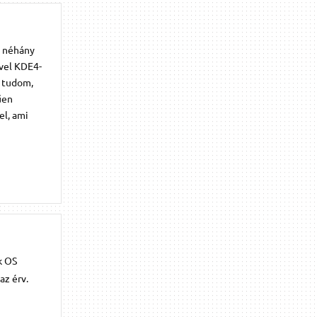
m néhány
ivel KDE4-
e tudom,
űen
el, ami
k OS
az érv.