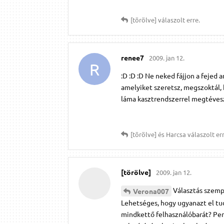
[törölve]
válaszolt erre.
renee7
2009. jan 12.
R
:D :D :D Ne neked fájjon a fejed a
amelyiket szeretsz, megszoktál
láma kasztrendszerrel megtéveszt
[törölve]
és
Harcsa
válaszolt err
[törölve]
2009. jan 12.
Választás szemp
Verona007
Lehetséges, hogy ugyanazt el tu
mindkettő felhasználóbarát? Per