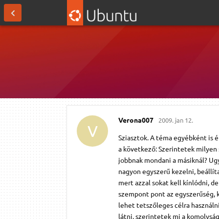
Verona007
2009. jan 12.
V
Sziasztok. A téma egyébként is é
a következő: Szerintetek milyen
jobbnak mondani a másiknál? Ugy
nagyon egyszerű kezelni, beállíta
mert azzal sokat kell kínlódni, d
szempont pont az egyszerűség, 
lehet tetszőleges célra használ
látni, szerintetek mi a komolyság