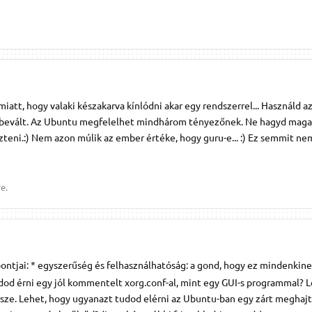
miatt, hogy valaki készakarva kínlódni akar egy rendszerrel... Használd az
, bevált. Az Ubuntu megfelelhet mindhárom tényezőnek. Ne hagyd maga
eni.:) Nem azon múlik az ember értéke, hogy guru-e... :) Ez semmit nem
e.
ontjai: * egyszerűség és felhasználhatóság: a gond, hogy ez mindenkine
dod érni egy jól kommentelt xorg.conf-al, mint egy GUI-s programmal? 
sze. Lehet, hogy ugyanazt tudod elérni az Ubuntu-ban egy zárt meghaj