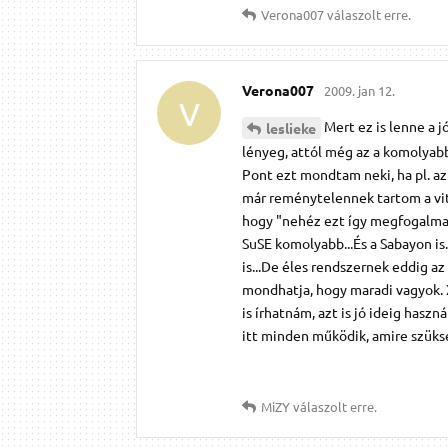
Verona007
válaszolt erre.
Verona007
2009. jan 12.
V
Mert ez is lenne a j
leslieke
lényeg, attól még az a komolyabb.
Pont ezt mondtam neki, ha pl. a
már reménytelennek tartom a vitát
hogy "nehéz ezt így megfogalmazn
SuSE komolyabb...És a Sabayon is
is...De éles rendszernek eddig 
mondhatja, hogy maradi vagyok. 
is írhatnám, azt is jó ideig has
itt minden működik, amire szüks
MiZY
válaszolt erre.