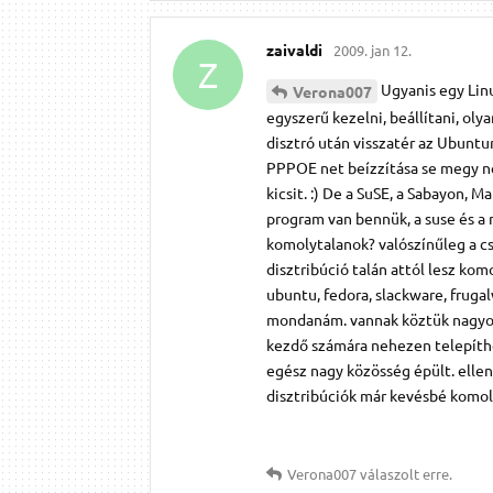
zaivaldi
2009. jan 12.
Z
Ugyanis egy Lin
Verona007
egyszerű kezelni, beállítani, oly
disztró után visszatér az Ubuntur
PPPOE net beízzítása se megy n
kicsit. :) De a SuSE, a Sabayon, M
program van bennük, a suse és a 
komolytalanok? valószínűleg a cs
disztribúció talán attól lesz kom
ubuntu, fedora, slackware, fruga
mondanám. vannak köztük nagyon r
kezdő számára nehezen telepíthe
egész nagy közösség épült. ellen
disztribúciók már kevésbé komol
Verona007
válaszolt erre.