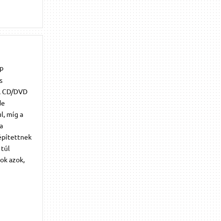
op
s
s, CD/DVD
de
l, míg a
a
építettnek
 túl
ok azok,