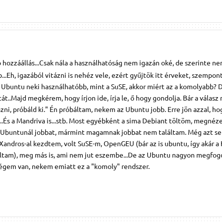
ó hozzáállás...Csak nála a használhatóság nem igazán oké, de szerinte ne
..Eh, igazából vitázni is nehéz vele, ezért gyűjtök itt érveket, szempon
z Ubuntu neki használhatóbb, mint a SuSE, akkor miért az a komolyabb? 
..Majd megkérem, hogy írjon ide, írja le, ő hogy gondolja. Bár a válasz 
i, próbáld ki." Én próbáltam, nekem az Ubuntu jobb. Erre jön azzal, ho
...És a Mandriva is...stb. Most egyébként a sima Debiant töltöm, megnéz
az Ubuntunál jobbat, mármint magamnak jobbat nem találtam. Még azt se
Xandros-al kezdtem, volt SuSE-m, OpenGEU (bár az is ubuntu, így akár a
ználtam), meg más is, ami nem jut eszembe...De az Ubuntu nagyon megfo
égem van, nekem emiatt ez a "komoly" rendszer.