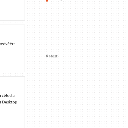
 kedvéért
Most
a célod a
és Desktop
l