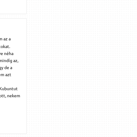
m az a
tokat.
De néha
mindíg az,
gy de a
em azt
 Kubuntut
gott, nekem