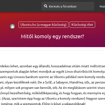
Hun
Ubuntu.hu (a magyar közösség)
Közösségi élet
Mitől komoly egy rendszer?
rdekes lehet, azonban egy állandó, hosszadalmas vitám miatt indította
 szempontok alapján lehet mondjuk az egyik Linux disztribúciót komoly
anis egy Linuxos barátom szerint az Ubuntu például nem komoly rendsz
ni, olyan kezdőknek való. De a SuSE, a Sabayon, Mandriva, stb., az persz
e pl. milyen sok program van bennük, stb. Az én meglátásom szerint viszo
könnyű kezelhetőség, működőképesség, és hogy hogyan, és mennyire e
ni. (Azaz, szerintem épp hogy az Ubuntu a komoly rendszer) Nagyon sze
 ismérve, mik a szempontok. Előre is köszi a válaszolóknak!