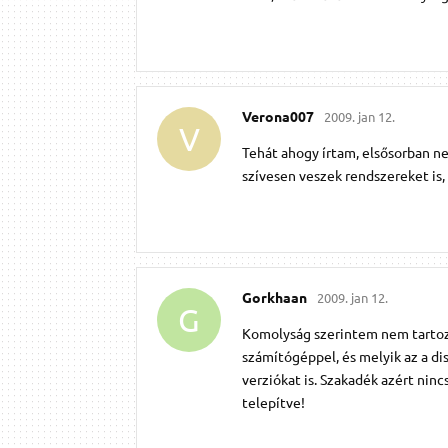
Verona007
2009. jan 12.
V
Tehát ahogy írtam, elsősorban n
szívesen veszek rendszereket is,
Gorkhaan
2009. jan 12.
G
Komolyság szerintem nem tartozik
számítógéppel, és melyik az a di
verziókat is. Szakadék azért nin
telepítve!