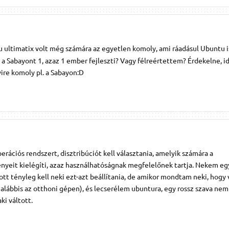
tu ultimatix volt még számára az egyetlen komoly, ami ráadásul Ubuntu i
t a Sabayont 1, azaz 1 ember fejleszti? Vagy félreértettem? Érdekelne, i
e komoly pl. a Sabayon:D
rációs rendszert, disztribúciót kell választania, amelyik számára a
nyeit kielégíti, azaz használhatóságnak megfelelőnek tartja. Nekem e
 ott tényleg kell neki ezt-azt beállítania, de amikor mondtam neki, hogy
alábbis az otthoni gépen), és lecserélem ubuntura, egy rossz szava nem 
ki váltott.