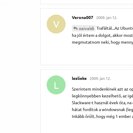
Verona007
2009. jan 12.
V
Trafáltál...Az Ubun
zaivaldi
ha jól értem a dolgot, akkor mos
megmutatnom neki, hogy mennyir
leslieke
2009. jan 12.
L
Szerintem mindenkinek azt az ope
legkönnyebben kezelhető, az igé
Slackware-t használ évek óta, na
hátat fordítok a windowsnak (leg
Inkább örült, hogy még 1 ember a