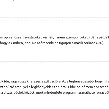
em op. rendszer javaslatokat kérnék, hanem szempontokat. (Bár a példa
 hogy XY miben jobb. De azért senki ne ugorjon a másik torkának...:D)
 ide, vagy rossz kifejezés a szituációra. Az a leglényegesebb, hogy mi 
sztribúció amellyel a legkönnyebb ezt elérni. Ebbe beleértem a Server 
cs a disztribúciók között, mert mindenféle program használható forrásbó