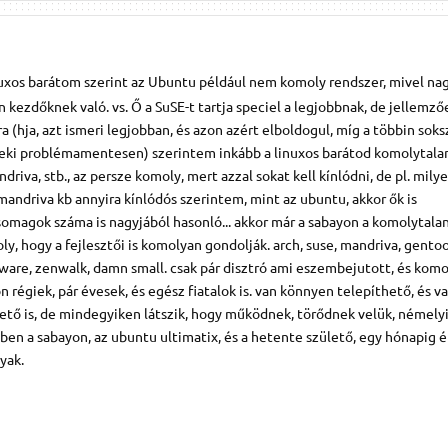
uxos barátom szerint az Ubuntu például nem komoly rendszer, mivel na
an kezdőknek való. vs. Ő a SuSE-t tartja speciel a legjobbnak, de jellem
a (hja, azt ismeri legjobban, és azon azért elboldogul, míg a többin soks
eki problémamentesen) szerintem inkább a linuxos barátod komolytala
andriva, stb., az persze komoly, mert azzal sokat kell kínlódni, de pl. mily
mandriva kb annyira kínlódós szerintem, mint az ubuntu, akkor ők is
omagok száma is nagyjából hasonló... akkor már a sabayon a komolytalan
oly, hogy a fejlesztői is komolyan gondolják. arch, suse, mandriva, gentoo
lware, zenwalk, damn small. csak pár disztró ami eszembejutott, és kom
égiek, pár évesek, és egész fiatalok is. van könnyen telepíthető, és v
tő is, de mindegyiken látszik, hogy működnek, törődnek velük, némelyi
ben a sabayon, az ubuntu ultimatix, és a hetente születő, egy hónapig é
yak.