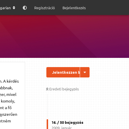
garian
Regisztráció
Bejelentkezés
Jelentkezzen be a válaszhoz
m. A kérdés
abbnak,
Eredeti bejegyzés
er, mivel
e komoly,
nt a fő
gyszerűen
retném
16
. /
50
bejegyzés
2009. január