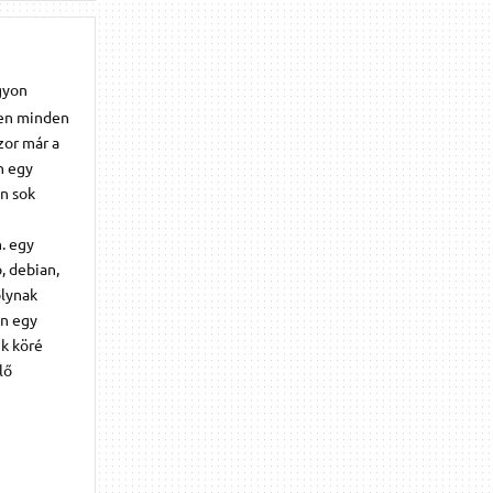
gyon
zően minden
zor már a
n egy
en sok
. egy
, debian,
olynak
an egy
k köré
lő