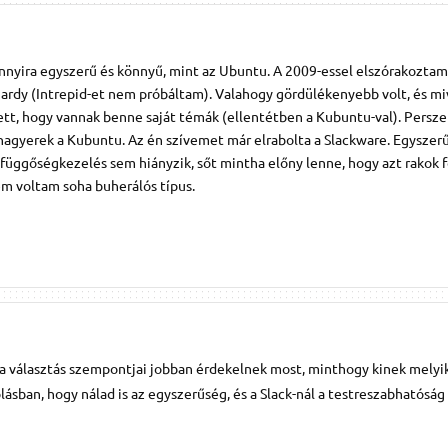
nnyira egyszerű és könnyű, mint az Ubuntu. A 2009-essel elszórakozta
 Hardy (Intrepid-et nem próbáltam). Valahogy gördülékenyebb volt, és m
ett, hogy vannak benne saját témák (ellentétben a Kubuntu-val). Persz
hagyerek a Kubuntu. Az én szívemet már elrabolta a Slackware. Egyszer
függőségkezelés sem hiányzik, sőt mintha előny lenne, hogy azt rakok f
em voltam soha buherálós típus.
a választás szempontjai jobban érdekelnek most, minthogy kinek melyi
ólásban, hogy nálad is az egyszerűség, és a Slack-nál a testreszabhatóság 