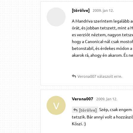
[törölve]
2009. jan 12.
A Mandriva szerintem legalább a
órát, és jobban tetszett, mint a
es verziót néztem, nagyon tetsz
hogy a Canonical-nál csak mosto
betonstabil, és érdekes módon a 
akarok rá, ahogy én akarom. És n
Verona007
válaszolt erre.
Verona007
2009. jan 12.
V
Szép, csak engem 
[törölve]
tetszik. Bár annyi volt a hozzász
Köszi. :)