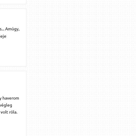
s... Amúgy,
deje
gy haverom
 végleg
volt róla.