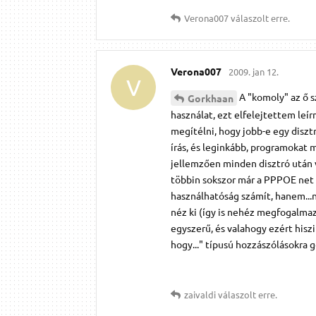
Verona007
válaszolt erre.
Verona007
2009. jan 12.
V
A "komoly" az ő s
Gorkhaan
használat, ezt elfelejtettem leír
megítélni, hogy jobb-e egy diszt
írás, és leginkább, programokat m
jellemzően minden disztró után v
többin sokszor már a PPPOE net 
használhatóság számít, hanem...
néz ki (így is nehéz megfogalmaz
egyszerű, és valahogy ezért his
hogy..." típusú hozzászólásokra 
zaivaldi
válaszolt erre.