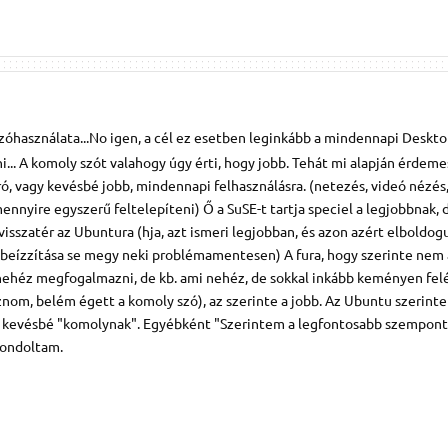
zóhasználata...No igen, a cél ez esetben leginkább a mindennapi Deskt
ni... A komoly szót valahogy úgy érti, hogy jobb. Tehát mi alapján érdeme
ró, vagy kevésbé jobb, mindennapi felhasználásra. (netezés, videó nézé
ennyire egyszerű feltelepíteni) Ő a SuSE-t tartja speciel a legjobbnak, 
isszatér az Ubuntura (hja, azt ismeri legjobban, és azon azért elboldogu
beízzítása se megy neki problémamentesen) A fura, hogy szerinte nem 
nehéz megfogalmazni, de kb. ami nehéz, de sokkal inkább keményen fel
nom, belém égett a komoly szó), az szerinte a jobb. Az Ubuntu szerinte
zi kevésbé "komolynak". Egyébként "Szerintem a legfontosabb szempont
gondoltam.