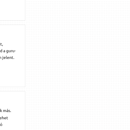
t,
d a guru-
 jelent.
k más.
Lehet
tó