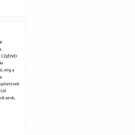
op
s
s, CD/DVD
de
l, míg a
a
építettnek
 túl
ok azok,