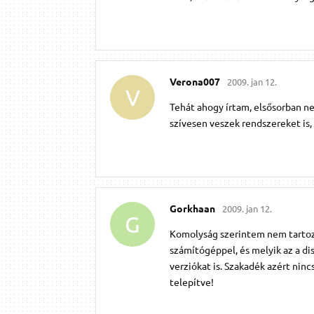
Verona007
2009. jan 12.
V
Tehát ahogy írtam, elsősorban n
szívesen veszek rendszereket is,
Gorkhaan
2009. jan 12.
G
Komolyság szerintem nem tartozik
számítógéppel, és melyik az a di
verziókat is. Szakadék azért nin
telepítve!