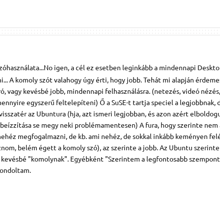
zóhasználata...No igen, a cél ez esetben leginkább a mindennapi Deskt
ni... A komoly szót valahogy úgy érti, hogy jobb. Tehát mi alapján érdeme
ró, vagy kevésbé jobb, mindennapi felhasználásra. (netezés, videó nézé
ennyire egyszerű feltelepíteni) Ő a SuSE-t tartja speciel a legjobbnak, 
isszatér az Ubuntura (hja, azt ismeri legjobban, és azon azért elboldogu
beízzítása se megy neki problémamentesen) A fura, hogy szerinte nem 
nehéz megfogalmazni, de kb. ami nehéz, de sokkal inkább keményen fel
nom, belém égett a komoly szó), az szerinte a jobb. Az Ubuntu szerinte
zi kevésbé "komolynak". Egyébként "Szerintem a legfontosabb szempont
gondoltam.