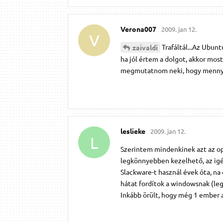
Verona007
2009. jan 12.
V
Trafáltál...Az Ubun
zaivaldi
ha jól értem a dolgot, akkor mos
megmutatnom neki, hogy mennyir
leslieke
2009. jan 12.
L
Szerintem mindenkinek azt az ope
legkönnyebben kezelhető, az igé
Slackware-t használ évek óta, na
hátat fordítok a windowsnak (leg
Inkább örült, hogy még 1 ember a