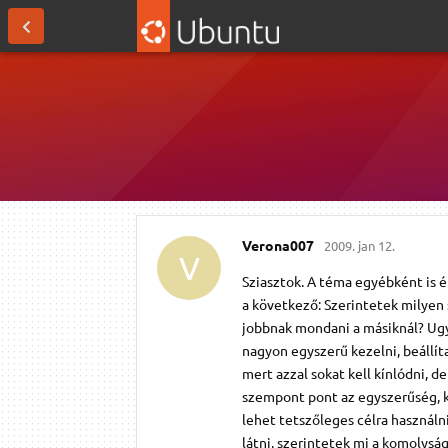
Verona007
2009. jan 12.
V
Sziasztok. A téma egyébként is é
a következő: Szerintetek milyen
jobbnak mondani a másiknál? Ugy
nagyon egyszerű kezelni, beállíta
mert azzal sokat kell kínlódni, d
szempont pont az egyszerűség, 
lehet tetszőleges célra használ
látni, szerintetek mi a komolyság