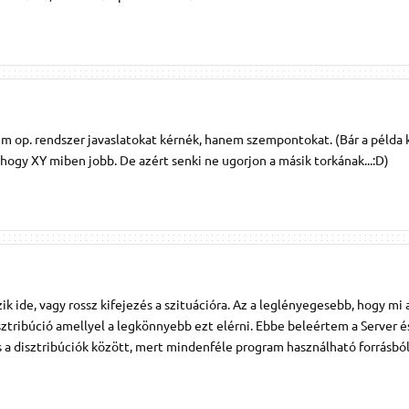
em op. rendszer javaslatokat kérnék, hanem szempontokat. (Bár a példa
 hogy XY miben jobb. De azért senki ne ugorjon a másik torkának...:D)
 ide, vagy rossz kifejezés a szituációra. Az a leglényegesebb, hogy mi 
sztribúció amellyel a legkönnyebb ezt elérni. Ebbe beleértem a Server 
cs a disztribúciók között, mert mindenféle program használható forrásbó