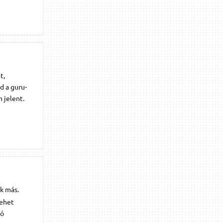
t,
d a guru-
 jelent.
k más.
Lehet
tó