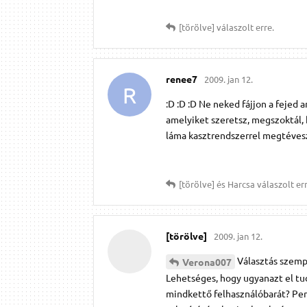
[törölve]
válaszolt erre.
renee7
2009. jan 12.
R
:D :D :D Ne neked fájjon a fejed a
amelyiket szeretsz, megszoktál
láma kasztrendszerrel megtéveszt
[törölve]
és
Harcsa
válaszolt err
[törölve]
2009. jan 12.
Választás szemp
Verona007
Lehetséges, hogy ugyanazt el tu
mindkettő felhasználóbarát? Per