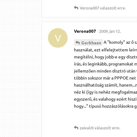
Verona007
válaszolt erre.
Verona007
2009. jan 12.
V
A "komoly" az ő s
Gorkhaan
használat, ezt elfelejtettem leír
megítélni, hogy jobb-e egy diszt
írás, és leginkább, programokat m
jellemzően minden disztró után v
többin sokszor már a PPPOE net 
használhatóság számít, hanem...
néz ki (így is nehéz megfogalmaz
egyszerű, és valahogy ezért his
hogy..." típusú hozzászólásokra 
zaivaldi
válaszolt erre.