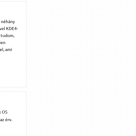
m néhány
ivel KDE4-
e tudom,
űen
el, ami
k OS
az érv.