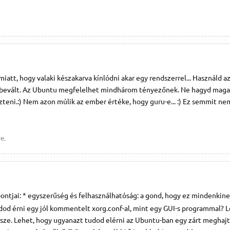
miatt, hogy valaki készakarva kínlódni akar egy rendszerrel... Használd az
, bevált. Az Ubuntu megfelelhet mindhárom tényezőnek. Ne hagyd maga
eni.:) Nem azon múlik az ember értéke, hogy guru-e... :) Ez semmit nem
e.
ontjai: * egyszerűség és felhasználhatóság: a gond, hogy ez mindenkine
dod érni egy jól kommentelt xorg.conf-al, mint egy GUI-s programmal? 
sze. Lehet, hogy ugyanazt tudod elérni az Ubuntu-ban egy zárt meghaj