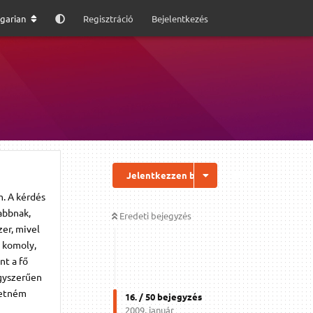
garian
Regisztráció
Bejelentkezés
Jelentkezzen be a válaszhoz
m. A kérdés
abbnak,
Eredeti bejegyzés
er, mivel
e komoly,
nt a fő
gyszerűen
retném
16
. /
50
bejegyzés
2009. január