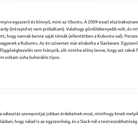
nnyira egyszerű és könnyű, mint az Ubuntu. A 2009-essel elszórakozta
 Hardy (Intrepid-et nem próbáltam). Valahogy gördülékenyebb volt, és m
ett, hogy vannak benne saját témák (ellentétben a Kubuntu-val). Persz
hagyerek a Kubuntu. Az én szívemet már elrabolta a Slackware. Egyszer
függőségkezelés sem hiányzik, sőt mintha előny lenne, hogy azt rakok f
em voltam soha buherálós típus.
a választás szempontjai jobban érdekelnek most, minthogy kinek melyi
ólásban, hogy nálad is az egyszerűség, és a Slack-nál a testreszabhatóság 