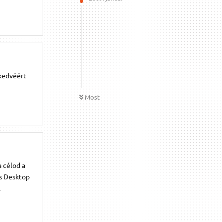
 kedvéért
Most
a célod a
és Desktop
l