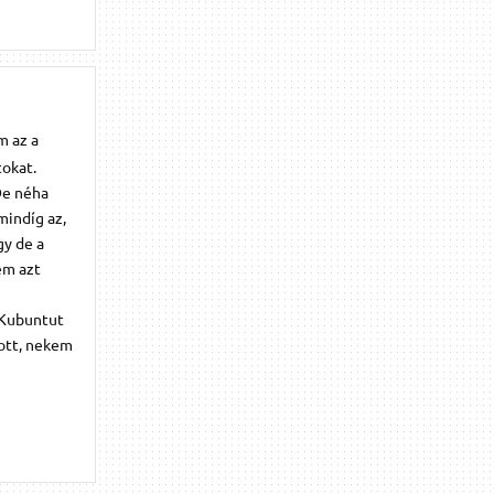
m az a
tokat.
De néha
mindíg az,
gy de a
em azt
 Kubuntut
gott, nekem