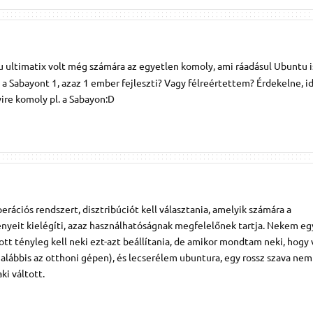
tu ultimatix volt még számára az egyetlen komoly, ami ráadásul Ubuntu i
t a Sabayont 1, azaz 1 ember fejleszti? Vagy félreértettem? Érdekelne, i
e komoly pl. a Sabayon:D
rációs rendszert, disztribúciót kell választania, amelyik számára a
nyeit kielégíti, azaz használhatóságnak megfelelőnek tartja. Nekem e
 ott tényleg kell neki ezt-azt beállítania, de amikor mondtam neki, hogy
alábbis az otthoni gépen), és lecserélem ubuntura, egy rossz szava nem 
ki váltott.