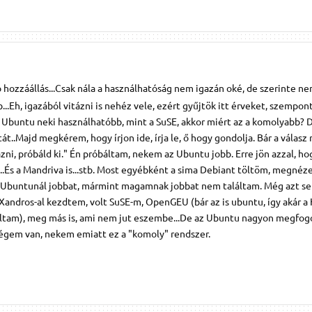
ó hozzáállás...Csak nála a használhatóság nem igazán oké, de szerinte ne
..Eh, igazából vitázni is nehéz vele, ezért gyűjtök itt érveket, szempon
z Ubuntu neki használhatóbb, mint a SuSE, akkor miért az a komolyabb? 
..Majd megkérem, hogy írjon ide, írja le, ő hogy gondolja. Bár a válasz 
i, próbáld ki." Én próbáltam, nekem az Ubuntu jobb. Erre jön azzal, ho
...És a Mandriva is...stb. Most egyébként a sima Debiant töltöm, megnéz
az Ubuntunál jobbat, mármint magamnak jobbat nem találtam. Még azt se
Xandros-al kezdtem, volt SuSE-m, OpenGEU (bár az is ubuntu, így akár a
ználtam), meg más is, ami nem jut eszembe...De az Ubuntu nagyon megfo
égem van, nekem emiatt ez a "komoly" rendszer.