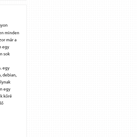
gyon
zően minden
zor már a
n egy
en sok
. egy
, debian,
olynak
an egy
k köré
lő