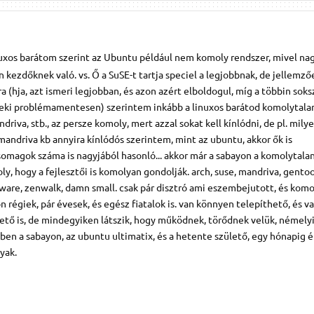
uxos barátom szerint az Ubuntu például nem komoly rendszer, mivel na
an kezdőknek való. vs. Ő a SuSE-t tartja speciel a legjobbnak, de jellem
a (hja, azt ismeri legjobban, és azon azért elboldogul, míg a többin soks
eki problémamentesen) szerintem inkább a linuxos barátod komolytala
andriva, stb., az persze komoly, mert azzal sokat kell kínlódni, de pl. mily
mandriva kb annyira kínlódós szerintem, mint az ubuntu, akkor ők is
omagok száma is nagyjából hasonló... akkor már a sabayon a komolytalan
oly, hogy a fejlesztői is komolyan gondolják. arch, suse, mandriva, gentoo
lware, zenwalk, damn small. csak pár disztró ami eszembejutott, és kom
égiek, pár évesek, és egész fiatalok is. van könnyen telepíthető, és v
tő is, de mindegyiken látszik, hogy működnek, törődnek velük, némelyi
ben a sabayon, az ubuntu ultimatix, és a hetente születő, egy hónapig é
yak.