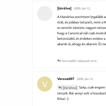
[törölve]
2009. jan 12.
A Mandriva szerintem legalább a
órát, és jobban tetszett, mint a
es verziót néztem, nagyon tetsz
hogy a Canonical-nál csak mosto
betonstabil, és érdekes módon a 
akarok rá, ahogy én akarom. És n
Verona007
válaszolt erre.
Verona007
2009. jan 12.
V
Szép, csak engem 
[törölve]
tetszik. Bár annyi volt a hozzász
Köszi. :)