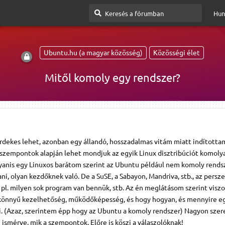
Hun
Ubuntu.hu (a magyar közösség)
Közösségi élet
Mitől komoly egy rendszer?
rdekes lehet, azonban egy állandó, hosszadalmas vitám miatt indította
 szempontok alapján lehet mondjuk az egyik Linux disztribúciót komoly
anis egy Linuxos barátom szerint az Ubuntu például nem komoly rendsz
ni, olyan kezdőknek való. De a SuSE, a Sabayon, Mandriva, stb., az persz
e pl. milyen sok program van bennük, stb. Az én meglátásom szerint viszo
könnyű kezelhetőség, működőképesség, és hogy hogyan, és mennyire e
ni. (Azaz, szerintem épp hogy az Ubuntu a komoly rendszer) Nagyon sze
 ismérve, mik a szempontok. Előre is köszi a válaszolóknak!