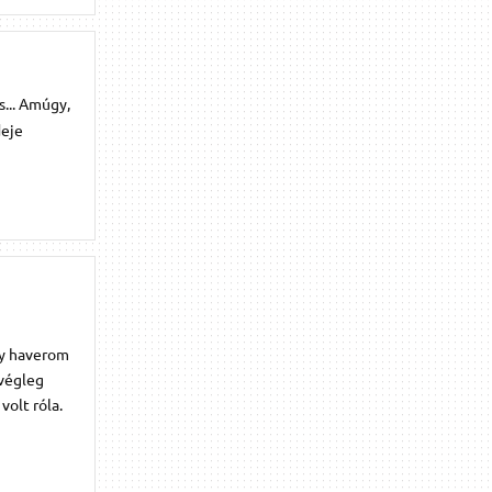
s... Amúgy,
deje
gy haverom
 végleg
volt róla.