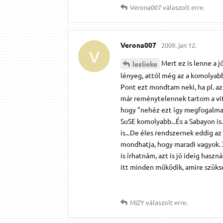
Verona007
válaszolt erre.
Verona007
2009. jan 12.
V
Mert ez is lenne a j
leslieke
lényeg, attól még az a komolyabb.
Pont ezt mondtam neki, ha pl. a
már reménytelennek tartom a vitát
hogy "nehéz ezt így megfogalmazn
SuSE komolyabb...És a Sabayon is
is...De éles rendszernek eddig 
mondhatja, hogy maradi vagyok. 
is írhatnám, azt is jó ideig has
itt minden működik, amire szüks
MiZY
válaszolt erre.