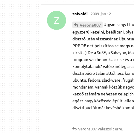
zaivaldi
2009. jan 12.
Z
Ugyanis egy Lin
Verona007
egyszerű kezelni, beállítani, oly
disztró után visszatér az Ubuntur
PPPOE net beízzítása se megy n
kicsit. :) De a SuSE, a Sabayon, M
program van bennük, a suse és a 
komolytalanok? valószínűleg a cs
disztribúció talán attól lesz kom
ubuntu, fedora, slackware, fruga
mondanám. vannak köztük nagyon r
kezdő számára nehezen telepíthe
egész nagy közösség épült. ellen
disztribúciók már kevésbé komol
Verona007
válaszolt erre.