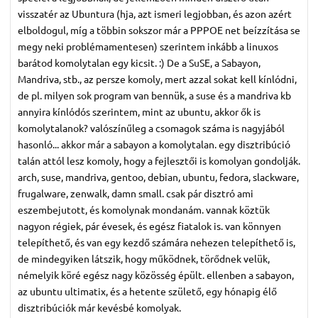
visszatér az Ubuntura (hja, azt ismeri legjobban, és azon azért
elboldogul, míg a többin sokszor már a PPPOE net beízzítása se
megy neki problémamentesen) szerintem inkább a linuxos
barátod komolytalan egy kicsit. :) De a SuSE, a Sabayon,
Mandriva, stb., az persze komoly, mert azzal sokat kell kínlódni,
de pl. milyen sok program van bennük, a suse és a mandriva kb
annyira kínlódós szerintem, mint az ubuntu, akkor ők is
komolytalanok? valószínűleg a csomagok száma is nagyjából
hasonló... akkor már a sabayon a komolytalan. egy disztribúció
talán attól lesz komoly, hogy a fejlesztői is komolyan gondolják.
arch, suse, mandriva, gentoo, debian, ubuntu, fedora, slackware,
frugalware, zenwalk, damn small. csak pár disztró ami
eszembejutott, és komolynak mondanám. vannak köztük
nagyon régiek, pár évesek, és egész fiatalok is. van könnyen
telepíthető, és van egy kezdő számára nehezen telepíthető is,
de mindegyiken látszik, hogy működnek, törődnek velük,
némelyik köré egész nagy közösség épült. ellenben a sabayon,
az ubuntu ultimatix, és a hetente születő, egy hónapig élő
disztribúciók már kevésbé komolyak.