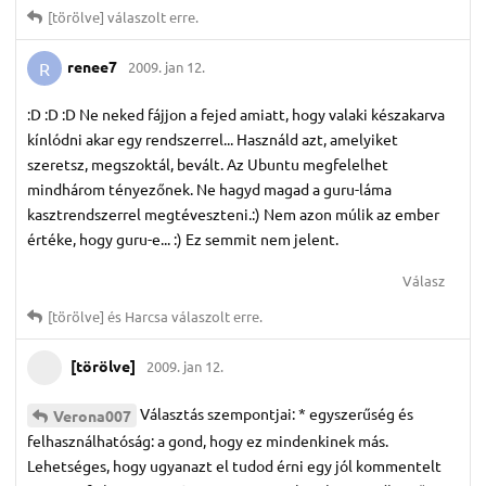
[törölve]
válaszolt erre.
renee7
2009. jan 12.
R
:D :D :D Ne neked fájjon a fejed amiatt, hogy valaki készakarva
kínlódni akar egy rendszerrel... Használd azt, amelyiket
szeretsz, megszoktál, bevált. Az Ubuntu megfelelhet
mindhárom tényezőnek. Ne hagyd magad a guru-láma
kasztrendszerrel megtéveszteni.:) Nem azon múlik az ember
értéke, hogy guru-e... :) Ez semmit nem jelent.
Válasz
[törölve]
és
Harcsa
válaszolt erre.
[törölve]
2009. jan 12.
Választás szempontjai: * egyszerűség és
Verona007
felhasználhatóság: a gond, hogy ez mindenkinek más.
Lehetséges, hogy ugyanazt el tudod érni egy jól kommentelt