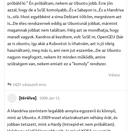
próbáld ki." Én próbáltam, nekem az Ubuntu jobb. Erre jön
azzal, hogy de a SuSE komolyabb...És a Sabayon is...És a Mandriva
is...stb. Most egyébként a sima Debiant töltöm, megnézem azt
is...De éles rendszernek eddig az Ubuntunál jobbat, mármint
magamnak jobbat nem találtam. Még azt se mondhatja, hogy
maradi vagyok. Xandros-al kezdtem, volt SuSE-m, OpenGEU (bár
az is ubuntu, így akár a Kubuntut is írhatnám, azt is jó ideig
használtam), meg más is, ami nem jut eszembe...De az Ubuntu
nagyon megfogott, nekem itt minden működik, amire
szükségem van, nekem emiatt ez a "komoly" rendszer.
Válasz
MiZY
válaszolt erre.
[törölve]
2009. jan 12.
A Mandriva szerintem legalább annyira egyszerű és könnyű,
mint az Ubuntu. A 2009-essel elszórakoztam néhány órát, és
jobban tetszett, mint a Hardy (Intrepid-et nem próbáltam).
Valahogy gördülékenyebb volt, és mivel KDE4-es verziót