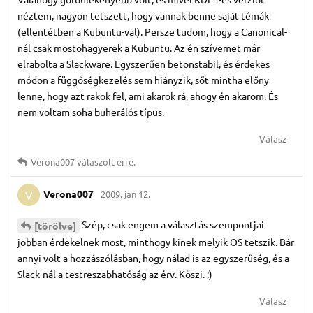
néztem, nagyon tetszett, hogy vannak benne saját témák
(ellentétben a Kubuntu-val). Persze tudom, hogy a Canonical-
nál csak mostohagyerek a Kubuntu. Az én szívemet már
elrabolta a Slackware. Egyszerűen betonstabil, és érdekes
módon a függőségkezelés sem hiányzik, sőt mintha előny
lenne, hogy azt rakok fel, ami akarok rá, ahogy én akarom. És
nem voltam soha buherálós típus.
Válasz
Verona007
válaszolt erre.
Verona007
2009. jan 12.
V
Szép, csak engem a választás szempontjai
[törölve]
jobban érdekelnek most, minthogy kinek melyik OS tetszik. Bár
annyi volt a hozzászólásban, hogy nálad is az egyszerűség, és a
Slack-nál a testreszabhatóság az érv. Köszi. :)
Válasz