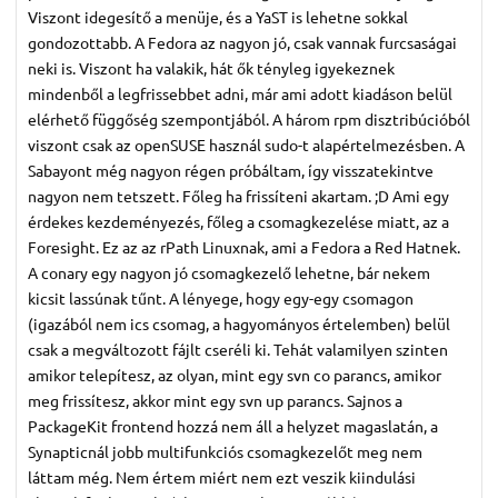
Viszont idegesítő a menüje, és a YaST is lehetne sokkal
gondozottabb. A Fedora az nagyon jó, csak vannak furcsaságai
neki is. Viszont ha valakik, hát ők tényleg igyekeznek
mindenből a legfrissebbet adni, már ami adott kiadáson belül
elérhető függőség szempontjából. A három rpm disztribúcióból
viszont csak az openSUSE használ sudo-t alapértelmezésben. A
Sabayont még nagyon régen próbáltam, így visszatekintve
nagyon nem tetszett. Főleg ha frissíteni akartam. ;D Ami egy
érdekes kezdeményezés, főleg a csomagkezelése miatt, az a
Foresight. Ez az az rPath Linuxnak, ami a Fedora a Red Hatnek.
A conary egy nagyon jó csomagkezelő lehetne, bár nekem
kicsit lassúnak tűnt. A lényege, hogy egy-egy csomagon
(igazából nem ics csomag, a hagyományos értelemben) belül
csak a megváltozott fájlt cseréli ki. Tehát valamilyen szinten
amikor telepítesz, az olyan, mint egy svn co parancs, amikor
meg frissítesz, akkor mint egy svn up parancs. Sajnos a
PackageKit frontend hozzá nem áll a helyzet magaslatán, a
Synapticnál jobb multifunkciós csomagkezelőt meg nem
láttam még. Nem értem miért nem ezt veszik kiindulási