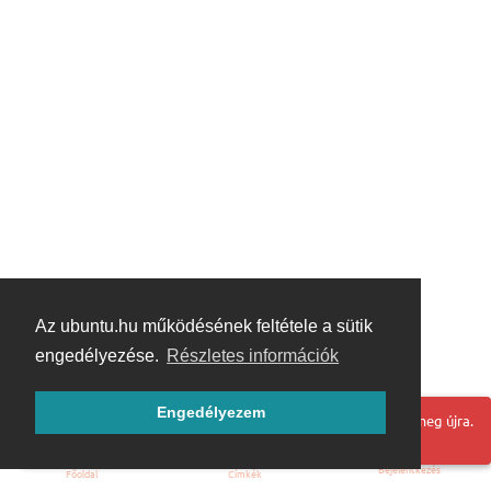
Az ubuntu.hu működésének feltétele a sütik
engedélyezése.
Részletes információk
Engedélyezem
Hoppá! Valami hiba történt. Frissítse az oldalt és próbálja meg újra.
Bejelentkezés
Főoldal
Címkék