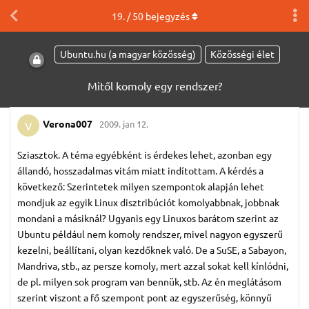
19
. /
50
bejegyzés
Ubuntu.hu (a magyar közösség)
Közösségi élet
Mitől komoly egy rendszer?
Verona007
2009. jan 12.
V
Sziasztok. A téma egyébként is érdekes lehet, azonban egy
állandó, hosszadalmas vitám miatt indítottam. A kérdés a
következő: Szerintetek milyen szempontok alapján lehet
mondjuk az egyik Linux disztribúciót komolyabbnak, jobbnak
mondani a másiknál? Ugyanis egy Linuxos barátom szerint az
Ubuntu például nem komoly rendszer, mivel nagyon egyszerű
kezelni, beállítani, olyan kezdőknek való. De a SuSE, a Sabayon,
Mandriva, stb., az persze komoly, mert azzal sokat kell kínlódni,
de pl. milyen sok program van bennük, stb. Az én meglátásom
szerint viszont a fő szempont pont az egyszerűség, könnyű