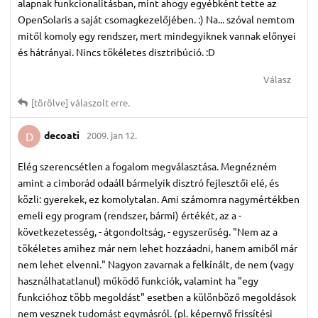
alapnak funkcionalitásban, mint ahogy egyébként tette az
OpenSolaris a saját csomagkezelőjében. :) Na... szóval nemtom
mitől komoly egy rendszer, mert mindegyiknek vannak előnyei
és hátrányai. Nincs tökéletes disztribúció. :D
Válasz
[törölve]
válaszolt erre.
decoati
2009. jan 12.
D
Elég szerencsétlen a fogalom megválasztása. Megnézném
amint a cimborád odaáll bármelyik disztró fejlesztői elé, és
közli: gyerekek, ez komolytalan. Ami számomra nagymértékben
emeli egy program (rendszer, bármi) értékét, az a -
következetesség, - átgondoltság, - egyszerűség. "Nem az a
tökéletes amihez már nem lehet hozzáadni, hanem amiből már
nem lehet elvenni." Nagyon zavarnak a felkínált, de nem (vagy
használhatatlanul) működő funkciók, valamint ha "egy
funkcióhoz több megoldást" esetben a különböző megoldások
nem vesznek tudomást egymásról. (pl. képernyő frissítési