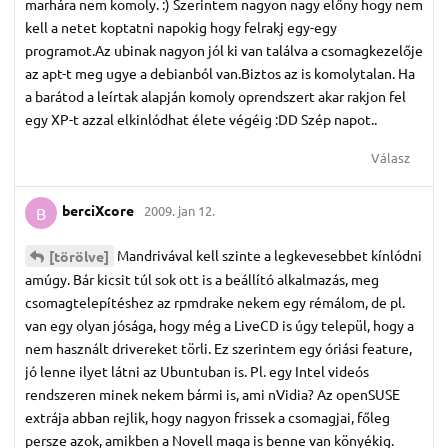
marhára nem komoly. :) Szerintem nagyon nagy előny hogy nem
kell a netet koptatni napokig hogy felrakj egy-egy
programot.Az ubinak nagyon jól ki van találva a csomagkezelője
az apt-t meg ugye a debianból van.Biztos az is komolytalan. Ha
a barátod a leírtak alapján komoly oprendszert akar rakjon fel
egy XP-t azzal elkinlódhat élete végéig :DD Szép napot..
Válasz
berciXcore
2009. jan 12.
B
Mandrivával kell szinte a legkevesebbet kínlódni
[törölve]
amúgy. Bár kicsit túl sok ott is a beállító alkalmazás, meg
csomagtelepítéshez az rpmdrake nekem egy rémálom, de pl.
van egy olyan jósága, hogy még a LiveCD is úgy települ, hogy a
nem használt drivereket törli. Ez szerintem egy óriási feature,
jó lenne ilyet látni az Ubuntuban is. Pl. egy Intel videós
rendszeren minek nekem bármi is, ami nVidia? Az openSUSE
extrája abban rejlik, hogy nagyon frissek a csomagjai, főleg
persze azok, amikben a Novell maga is benne van könyékig.