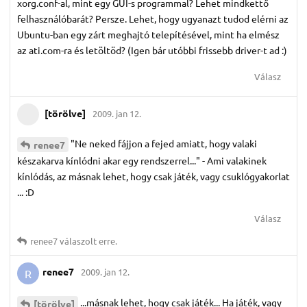
xorg.conf-al, mint egy GUI-s programmal? Lehet mindkettő
felhasználóbarát? Persze. Lehet, hogy ugyanazt tudod elérni az
Ubuntu-ban egy zárt meghajtó telepítésével, mint ha elmész
az ati.com-ra és letöltöd? (Igen bár utóbbi frissebb driver-t ad :)
Válasz
[törölve]
2009. jan 12.
"Ne neked fájjon a fejed amiatt, hogy valaki
renee7
készakarva kínlódni akar egy rendszerrel..." - Ami valakinek
kínlódás, az másnak lehet, hogy csak játék, vagy csuklógyakorlat
... :D
Válasz
renee7
válaszolt erre.
renee7
2009. jan 12.
R
...másnak lehet, hogy csak játék... Ha játék, vagy
[törölve]