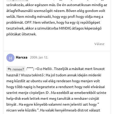
szórakozás, akkor egészen más. De én automatikusan mindig az
átlagfelhasználó szemszögét nézem. Bőven elég gondom volt
velük. Nem mindig mérvadó, hogy egy profi hogy oldja meg a
problémát. OFF: Nem véletlen, hogy ha egy új repülőgépet
tesztelnek, akkor a szimulátorba MINDIG átlagos képességű
pilótákat ültetnek.
Válasz
Harcsa
2009. jan 12.
H
:""""; ~O.o Helló . Tiszeljük a másikat mert linuxot
renee7
használ ! Vissza tekintö : Ha jol tudom annak idején midenki
meg küzdöt az ubuntu val elég rendesen hogy menjen volt
hogy több napig is hegesztete a rendszert hogy neki elvárásai
szerint menje cirpieljen :D . Ma ezekből az emeberekböl szinte
help-disk esek lettek mert meg tanulták a rendszer csinját
binyát . Ha egyre könyebb valammi nem jeleniti azt hogy "
nicsen vele küzdés ". Ha valaki kenyélmeseb distrot választ