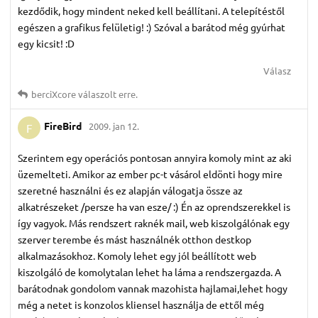
kezdődik, hogy mindent neked kell beállítani. A telepítéstől
egészen a grafikus felületig! :) Szóval a barátod még gyúrhat
egy kicsit! :D
Válasz
berciXcore
válaszolt erre.
FireBird
2009. jan 12.
F
Szerintem egy operációs pontosan annyira komoly mint az aki
üzemelteti. Amikor az ember pc-t vásárol eldönti hogy mire
szeretné használni és ez alapján válogatja össze az
alkatrészeket /persze ha van esze/ :) Én az oprendszerekkel is
így vagyok. Más rendszert raknék mail, web kiszolgálónak egy
szerver terembe és mást használnék otthon destkop
alkalmazásokhoz. Komoly lehet egy jól beállított web
kiszolgáló de komolytalan lehet ha láma a rendszergazda. A
barátodnak gondolom vannak mazohista hajlamai,lehet hogy
még a netet is konzolos kliensel használja de ettől még