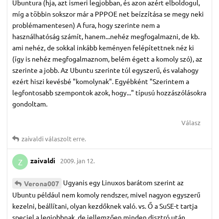
Ubuntura (hja, azt ismeri legjobban, és azon azért elboldogul,
míg a többin sokszor már a PPPOE net beízzítása se megy neki
problémamentesen) A fura, hogy szerinte nem a
használhatóság számít, hanem...nehéz megfogalmazni, de kb.
ami nehéz, de sokkal inkább keményen felépítettnek néz ki
(így is nehéz megfogalmaznom, belém égett a komoly szó), az
szerinte a jobb. Az Ubuntu szerinte túl egyszerű, és valahogy
ezért hiszi kevésbé "komolynak". Egyébként "Szerintem a
legfontosabb szempontok azok, hogy..." típusú hozzászólásokra
gondoltam.
Válasz
zaivaldi
válaszolt erre.
zaivaldi
2009. jan 12.
Z
Ugyanis egy Linuxos barátom szerint az
Verona007
Ubuntu például nem komoly rendszer, mivel nagyon egyszerű
kezelni, beállítani, olyan kezdőknek való. vs. Ő a SuSE-t tartja
speciel a legjobbnak, de jellemzően minden disztró után