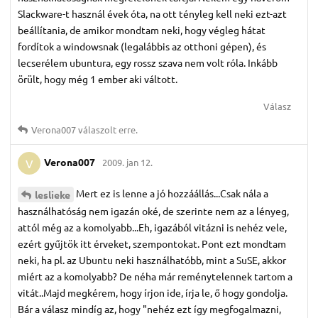
Slackware-t használ évek óta, na ott tényleg kell neki ezt-azt
beállítania, de amikor mondtam neki, hogy végleg hátat
fordítok a windowsnak (legalábbis az otthoni gépen), és
lecserélem ubuntura, egy rossz szava nem volt róla. Inkább
örült, hogy még 1 ember aki váltott.
Válasz
Verona007
válaszolt erre.
Verona007
2009. jan 12.
V
Mert ez is lenne a jó hozzáállás...Csak nála a
leslieke
használhatóság nem igazán oké, de szerinte nem az a lényeg,
attól még az a komolyabb...Eh, igazából vitázni is nehéz vele,
ezért gyűjtök itt érveket, szempontokat. Pont ezt mondtam
neki, ha pl. az Ubuntu neki használhatóbb, mint a SuSE, akkor
miért az a komolyabb? De néha már reménytelennek tartom a
vitát..Majd megkérem, hogy írjon ide, írja le, ő hogy gondolja.
Bár a válasz mindíg az, hogy "nehéz ezt így megfogalmazni,