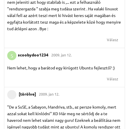
nem jeleniti azt hogy stabilab is ,... ezt a felhasználó
"rendszergazda " szabja meg tudása szerint . Ha valaki linuxot
válal fell az azért teszi mert ki hivást keres saját magában és
egyfajta korlátott tesz maga és a képzelete közé hogy menyire
tud átlépni azon . Bye :
Válasz
scoobydoo1234
2009. jan 12.
S
Nem lehet, hogy a barátod egy kirúgott Ubuntu fejlesztő? :)
Válasz
[törölve]
2009. jan 12.
"De a SuSE, a Sabayon, Mandriva, stb., az persze komoly, mert
azzal sokat kell kínlódni" XD Már meg ne sértődj de a te
haverod nem lehet valami nagy guru! Ezeknek a beállítása nem
igényel nagyobb tudást mint az ubuntu! A komoly rendszer ott