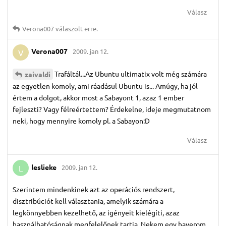
Válasz
Verona007
válaszolt erre.
Verona007
2009. jan 12.
V
Trafáltál...Az Ubuntu ultimatix volt még számára
zaivaldi
az egyetlen komoly, ami ráadásul Ubuntu is... Amúgy, ha jól
értem a dolgot, akkor most a Sabayont 1, azaz 1 ember
fejleszti? Vagy félreértettem? Érdekelne, ideje megmutatnom
neki, hogy mennyire komoly pl. a Sabayon:D
Válasz
leslieke
2009. jan 12.
L
Szerintem mindenkinek azt az operációs rendszert,
disztribúciót kell választania, amelyik számára a
legkönnyebben kezelhető, az igényeit kielégíti, azaz
használhatóságnak megfelelőnek tartja. Nekem egy haverom