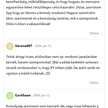
kezelhetőség, működőképesség, és hogy hogyan, és mennyire
egyszerűen lehet tetszőleges célra használni. (Azaz, szerintem
épp hogy az Ubuntu a komoly rendszer) Nagyon szeretném
látni, szerintetek mi a komolyság ismérve, mik a szempontok.
Előre is köszi a válaszolóknak!
Válasz
Verona007
2009. jan 12.
V
Tehát ahogy írtam, elsősorban nem op. rendszer javaslatokat
kérnék, hanem szempontokat. (Bár a példa kedvéért szívesen
veszek rendszereket is, hogy XY miben jobb. De azért senki ne
ugorjon a másik torkának...:D)
Válasz
Gorkhaan
2009. jan 12.
G
Komolyság szerintem nem tartozik ide, vagy rossz kifejezés a