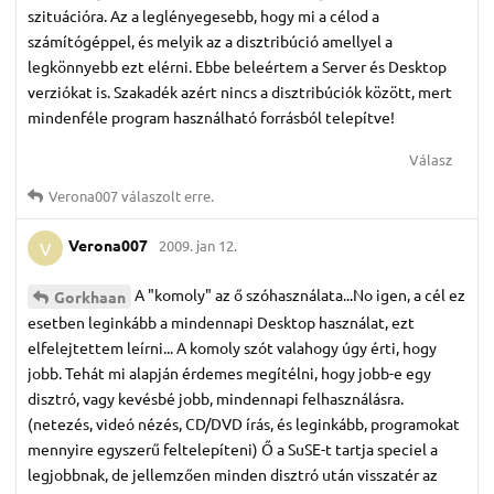
szituációra. Az a leglényegesebb, hogy mi a célod a
számítógéppel, és melyik az a disztribúció amellyel a
legkönnyebb ezt elérni. Ebbe beleértem a Server és Desktop
verziókat is. Szakadék azért nincs a disztribúciók között, mert
mindenféle program használható forrásból telepítve!
Válasz
Verona007
válaszolt erre.
Verona007
2009. jan 12.
V
A "komoly" az ő szóhasználata...No igen, a cél ez
Gorkhaan
esetben leginkább a mindennapi Desktop használat, ezt
elfelejtettem leírni... A komoly szót valahogy úgy érti, hogy
jobb. Tehát mi alapján érdemes megítélni, hogy jobb-e egy
disztró, vagy kevésbé jobb, mindennapi felhasználásra.
(netezés, videó nézés, CD/DVD írás, és leginkább, programokat
mennyire egyszerű feltelepíteni) Ő a SuSE-t tartja speciel a
legjobbnak, de jellemzően minden disztró után visszatér az