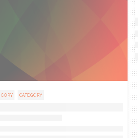
EGORY
CATEGORY
Ghost title