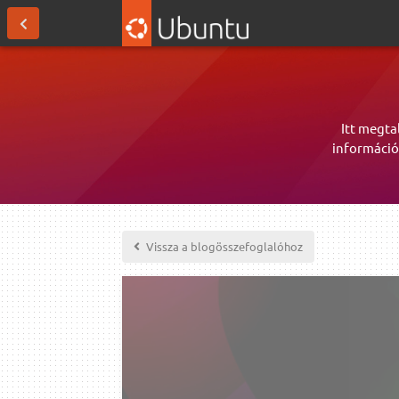
Itt megta
információ
Vissza a blogösszefoglalóhoz