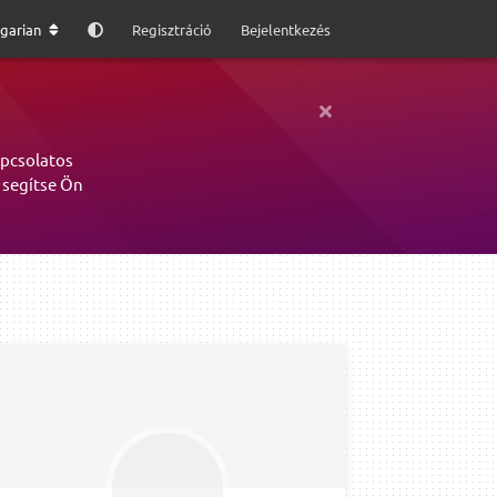
garian
Regisztráció
Bejelentkezés
apcsolatos
 segítse Ön