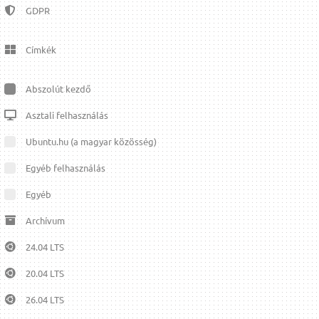
GDPR
Címkék
Abszolút kezdő
Asztali felhasználás
Ubuntu.hu (a magyar közösség)
Egyéb felhasználás
Egyéb
Archívum
24.04 LTS
20.04 LTS
26.04 LTS