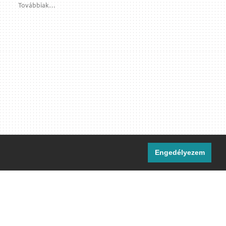
Továbbiak…
Engedélyezem
i csatornáink:
[M]
IRC
rtalma, ahol másként nem jelezzük,