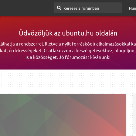
Hun
Üdvözöljük az ubuntu.hu oldalán
lálhatja a rendszerrel, illetve a nyílt forráskódú alkalmazásokkal k
kat, érdekességeket. Csatlakozzon a beszélgetésekhez, blogoljon,
is a közösséget. Jó fórumozást kívánunk!