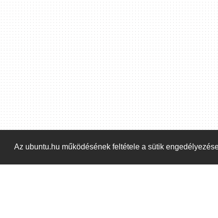
Hoppá! Valami hiba történt. Frissítse az oldalt és próbálja meg újra.
Az ubuntu.hu működésének feltétele a sütik engedélyezés