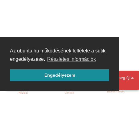
Az ubuntu.hu működésének feltétele a sütik
engedélyezése.
Részletes információk
Engedélyezem
Hoppá! Valami hiba történt. Frissítse az oldalt és próbálja meg újra.
Bejelentkezés
Főoldal
Címkék