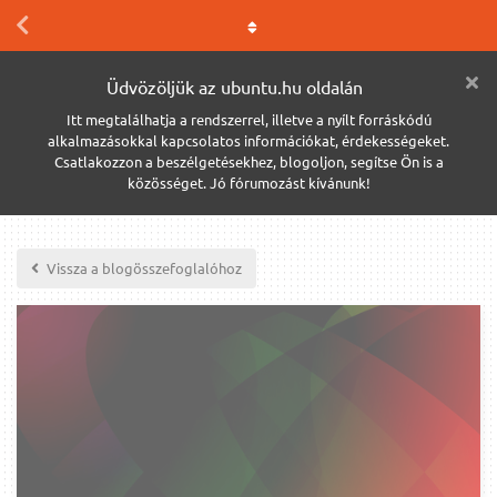
Üdvözöljük az ubuntu.hu oldalán
Itt megtalálhatja a rendszerrel, illetve a nyílt forráskódú
alkalmazásokkal kapcsolatos információkat, érdekességeket.
Csatlakozzon a beszélgetésekhez, blogoljon, segítse Ön is a
közösséget. Jó fórumozást kívánunk!
Vissza a blogösszefoglalóhoz