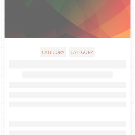
CATEGORY
CATEGORY
Ghost title