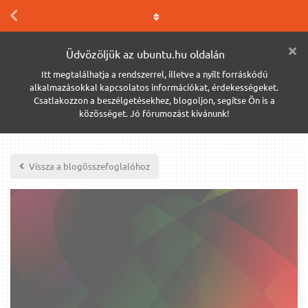
Üdvözöljük az ubuntu.hu oldalán
Itt megtalálhatja a rendszerrel, illetve a nyílt forráskódú
alkalmazásokkal kapcsolatos információkat, érdekességeket.
Csatlakozzon a beszélgetésekhez, blogoljon, segítse Ön is a
közösséget. Jó fórumozást kívánunk!
Vissza a blogösszefoglalóhoz