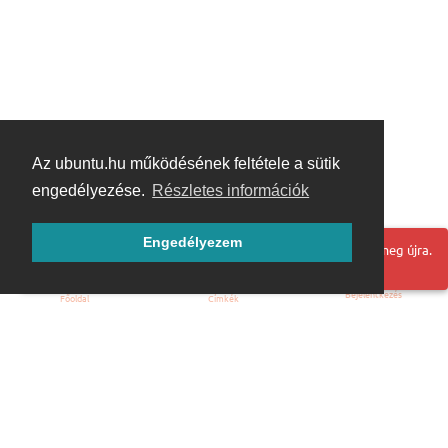
Az ubuntu.hu működésének feltétele a sütik
engedélyezése.
Részletes információk
Engedélyezem
Hoppá! Valami hiba történt. Frissítse az oldalt és próbálja meg újra.
Bejelentkezés
Főoldal
Címkék