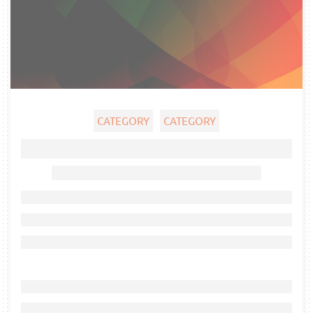
CATEGORY
CATEGORY
Ghost title