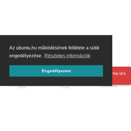
Az ubuntu.hu működésének feltétele a sütik
engedélyezése.
Részletes információk
Engedélyezem
Hoppá! Valami hiba történt. Frissítse az oldalt és próbálja meg újra.
Bejelentkezés
Főoldal
Címkék