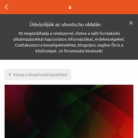
Üdvözöljük az ubuntu.hu oldalán
Itt megtalálhatja a rendszerrel, illetve a nyílt forráskódú
alkalmazásokkal kapcsolatos információkat, érdekességeket.
Csatlakozzon a beszélgetésekhez, blogoljon, segítse Ön is a
közösséget. Jó fórumozást kívánunk!
Vissza a blogösszefoglalóhoz