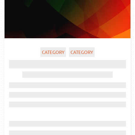
CATEGORY
CATEGORY
Ghost title