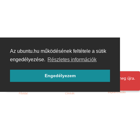
Az ubuntu.hu működésének feltétele a sütik
engedélyezése.
Részletes információk
Engedélyezem
Hoppá! Valami hiba történt. Frissítse az oldalt és próbálja meg újra.
Bejelentkezés
Főoldal
Címkék