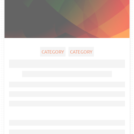
CATEGORY
CATEGORY
Ghost title