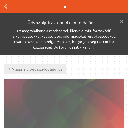
Üdvözöljük az ubuntu.hu oldalán
Itt megtalálhatja a rendszerrel, illetve a nyílt forráskódú
alkalmazásokkal kapcsolatos információkat, érdekességeket.
Csatlakozzon a beszélgetésekhez, blogoljon, segítse Ön is a
közösséget. Jó fórumozást kívánunk!
Vissza a blogösszefoglalóhoz