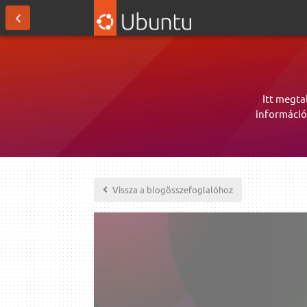
Itt megta
információ
Vissza a blogösszefoglalóhoz