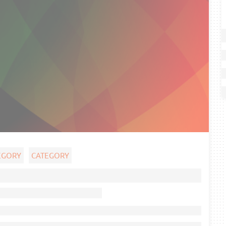
EGORY
CATEGORY
Ghost title