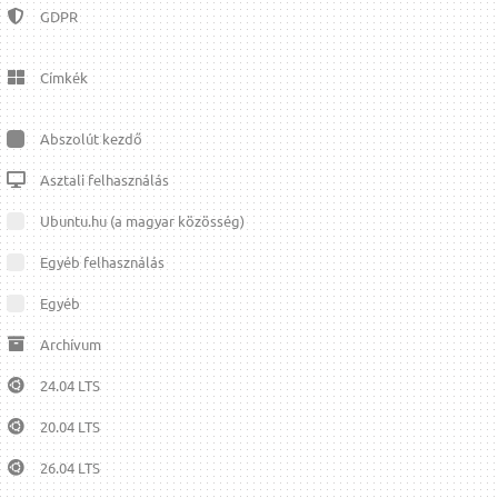
GDPR
Címkék
Abszolút kezdő
Asztali felhasználás
Ubuntu.hu (a magyar közösség)
Egyéb felhasználás
Egyéb
Archívum
24.04 LTS
20.04 LTS
26.04 LTS