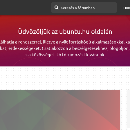
Hun
Üdvözöljük az ubuntu.hu oldalán
lálhatja a rendszerrel, illetve a nyílt forráskódú alkalmazásokkal k
kat, érdekességeket. Csatlakozzon a beszélgetésekhez, blogoljon,
is a közösséget. Jó fórumozást kívánunk!