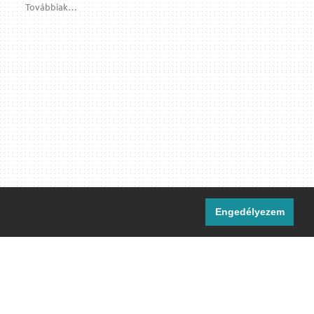
Továbbiak…
Engedélyezem
i csatornáink:
[M]
IRC
rtalma, ahol másként nem jelezzük,