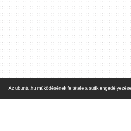
Hoppá! Valami hiba történt. Frissítse az oldalt és próbálja meg újra.
Az ubuntu.hu működésének feltétele a sütik engedélyezés