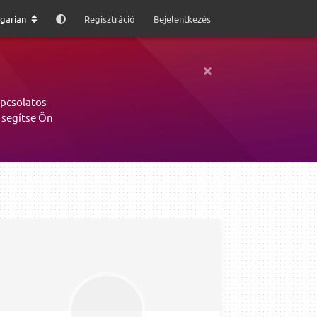
garian
Regisztráció
Bejelentkezés
apcsolatos
 segítse Ön