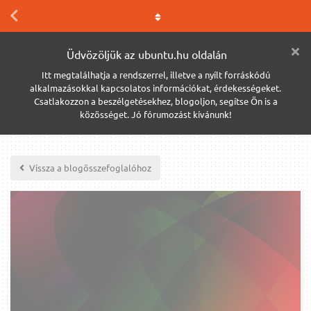
Üdvözöljük az ubuntu.hu oldalán
Itt megtalálhatja a rendszerrel, illetve a nyílt forráskódú
alkalmazásokkal kapcsolatos információkat, érdekességeket.
Csatlakozzon a beszélgetésekhez, blogoljon, segítse Ön is a
közösséget. Jó fórumozást kívánunk!
Vissza a blogösszefoglalóhoz