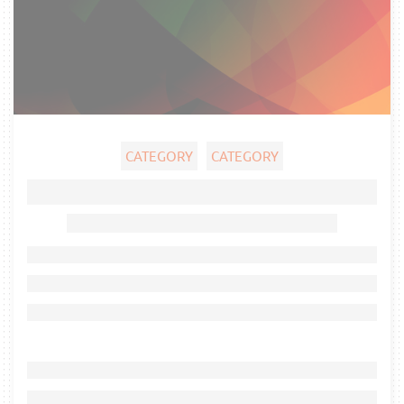
CATEGORY
CATEGORY
Ghost title