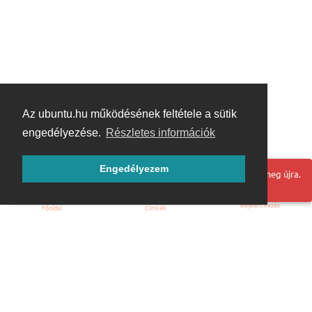
Az ubuntu.hu működésének feltétele a sütik
engedélyezése.
Részletes információk
Engedélyezem
Hoppá! Valami hiba történt. Frissítse az oldalt és próbálja meg újra.
Bejelentkezés
Főoldal
Címkék