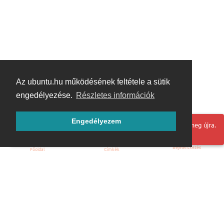
Az ubuntu.hu működésének feltétele a sütik
engedélyezése.
Részletes információk
Engedélyezem
Hoppá! Valami hiba történt. Frissítse az oldalt és próbálja meg újra.
Bejelentkezés
Főoldal
Címkék