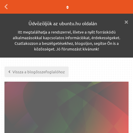
Üdvözöljük az ubuntu.hu oldalán
Itt megtalálhatja a rendszerrel, illetve a nyílt forráskódú
alkalmazásokkal kapcsolatos információkat, érdekességeket.
Csatlakozzon a beszélgetésekhez, blogoljon, segítse Ön is a
közösséget. Jó fórumozást kívánunk!
Vissza a blogösszefoglalóhoz