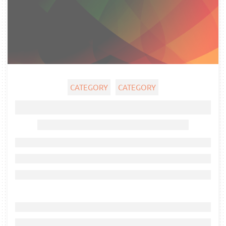
CATEGORY
CATEGORY
Ghost title