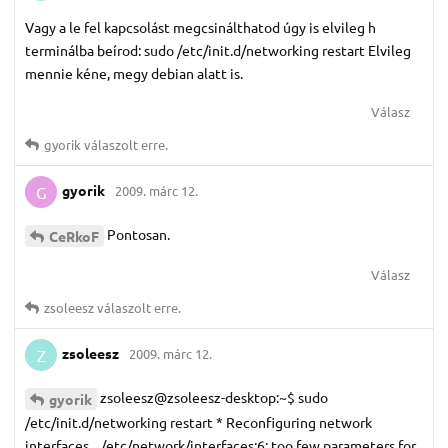
Vagy a le fel kapcsolást megcsinálthatod úgy is elvileg h
terminálba beírod: sudo /etc/init.d/networking restart Elvileg
mennie kéne, megy debian alatt is.
Válasz
gyorik
válaszolt erre.
gyorik
2009. márc 12.
G
Pontosan.
CeRkoF
Válasz
zsoleesz
válaszolt erre.
zsoleesz
2009. márc 12.
Z
zsoleesz@zsoleesz-desktop:~$ sudo
gyorik
/etc/init.d/networking restart * Reconfiguring network
interfaces... /etc/network/interfaces:6: too few parameters for