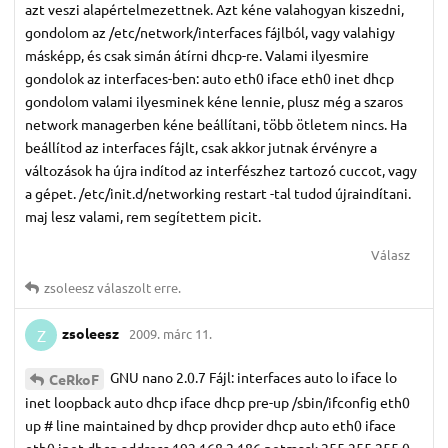
azt veszi alapértelmezettnek. Azt kéne valahogyan kiszedni,
gondolom az /etc/network/interfaces fájlból, vagy valahigy
másképp, és csak simán átírni dhcp-re. Valami ilyesmire
gondolok az interfaces-ben: auto eth0 iface eth0 inet dhcp
gondolom valami ilyesminek kéne lennie, plusz még a szaros
network managerben kéne beállítani, több ötletem nincs. Ha
beállítod az interfaces fájlt, csak akkor jutnak érvényre a
változások ha újra indítod az interfészhez tartozó cuccot, vagy
a gépet. /etc/init.d/networking restart -tal tudod újraindítani.
maj lesz valami, rem segítettem picit.
Válasz
zsoleesz
válaszolt erre.
zsoleesz
2009. márc 11.
Z
GNU nano 2.0.7 Fájl: interfaces auto lo iface lo
CeRkoF
inet loopback auto dhcp iface dhcp pre-up /sbin/ifconfig eth0
up # line maintained by dhcp provider dhcp auto eth0 iface
eth0 inet dhcp address 192.168.2.186 netmask 255.255.255.0