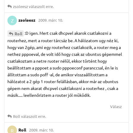
zsoleesz
válaszolt erre.
zsoleesz
2009. márc 10.
Z
:D igen. Mert csak dhcpvel akarok csatlakozni a
Roll
routerhez, mert a router tárcsáz be. A hálózatom ugy néz ki,
hogy van 2gép, ami egy routerhez csatlakozik, a router meg a
nethez pppoeval, de volt idő hogy csak az ubuntus gépemmel
csatlakoztam a netre ruoter nélül, ekkor történt hogy
beállítottam a pppoet a sudo pppoeconf paranccsal, én le is
állítottam a sudo poff -al, de amikor visszaállítottam a
hálózatot a 2 gép 1 router felállásban, akkor már az ubuntus
gépem nem akarat dhcpvel csaktlakozni a routerhez , csak a
másik..... leellenőriztem a router jól müködik.
Válasz
Roll
válaszolt erre.
Roll
2009. márc 10.
R