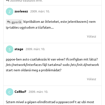
zsoleesz
válaszolt erre.
zsoleesz
2009. márc 10.
Z
kipróbálom az ötleteket, este jelentkezem:) nem
gyorik
ip-tables ugytudom a tüzfalam....
Válasz
stage
2009. márc 10.
S
pppoe-ben auto csatlakozás ki van véve? ifconfigban mit látsz?
/etc/network/interfaces fájl tartalma? sudo /etc/init.d/network
start nem oldaná meg a problémádat?
Válasz
CeRkoF
2009. márc 10.
C
Sztem mivel a gépen elindítottad a pppoeconf-t az ubi most