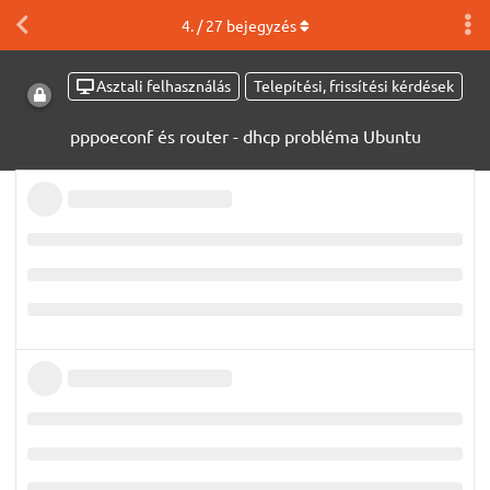
4
. /
27
bejegyzés
Asztali felhasználás
Telepítési, frissítési kérdések
pppoeconf és router - dhcp probléma Ubuntu