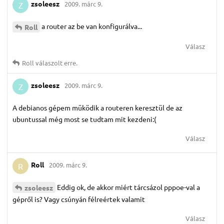
zsoleesz
2009. márc 9.
Z
a router az be van konfigurálva...
Roll
Válasz
Roll
válaszolt erre.
zsoleesz
2009. márc 9.
Z
A debianos gépem müködik a routeren keresztül de az
ubuntussal még most se tudtam mit kezdeni:(
Válasz
Roll
2009. márc 9.
R
Eddig ok, de akkor miért tárcsázol pppoe-val a
zsoleesz
gépről is? Vagy csúnyán félreértek valamit
Válasz