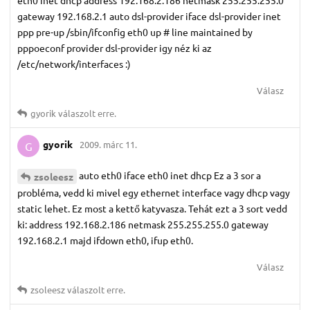
gateway 192.168.2.1 auto dsl-provider iface dsl-provider inet
ppp pre-up /sbin/ifconfig eth0 up # line maintained by
pppoeconf provider dsl-provider igy néz ki az
/etc/network/interfaces :)
Válasz
gyorik
válaszolt erre.
gyorik
2009. márc 11.
G
auto eth0 iface eth0 inet dhcp Ez a 3 sor a
zsoleesz
probléma, vedd ki mivel egy ethernet interface vagy dhcp vagy
static lehet. Ez most a kettő katyvasza. Tehát ezt a 3 sort vedd
ki: address 192.168.2.186 netmask 255.255.255.0 gateway
192.168.2.1 majd ifdown eth0, ifup eth0.
Válasz
zsoleesz
válaszolt erre.