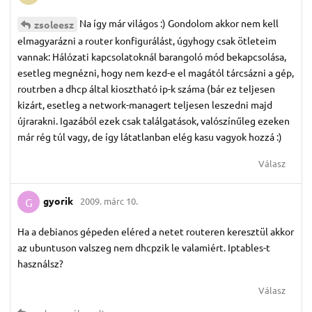
Na így már világos :) Gondolom akkor nem kell
zsoleesz
elmagyarázni a router konfigurálást, úgyhogy csak ötleteim
vannak: Hálózati kapcsolatoknál barangoló mód bekapcsolása,
esetleg megnézni, hogy nem kezd-e el magától tárcsázni a gép,
routrben a dhcp által kiosztható ip-k száma (bár ez teljesen
kizárt, esetleg a network-managert teljesen leszedni majd
újrarakni. Igazából ezek csak találgatások, valószínűleg ezeken
már rég túl vagy, de így látatlanban elég kasu vagyok hozzá :)
Válasz
gyorik
2009. márc 10.
G
Ha a debianos gépeden eléred a netet routeren keresztül akkor
az ubuntuson valszeg nem dhcpzik le valamiért. Iptables-t
használsz?
Válasz