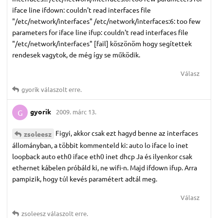
iface line ifdown: couldn't read interfaces file
"/etc/network/interfaces" /etc/network/interfaces:6: too few
parameters for iface line ifup: couldn't read interfaces file
"/etc/network/interfaces" [fail] köszönöm hogy segítettek
rendesek vagytok, de még így se működik.
Válasz
gyorik
válaszolt erre.
gyorik
2009. márc 13.
G
Figyi, akkor csak ezt hagyd benne az interfaces
zsoleesz
állományban, a többit kommenteld ki: auto lo iface lo inet
loopback auto eth0 iface eth0 inet dhcp Ja és ilyenkor csak
ethernet kábelen próbáld ki, ne wifi-n. Majd ifdown ifup. Arra
pampizik, hogy túl kevés paramétert adtál meg.
Válasz
zsoleesz
válaszolt erre.