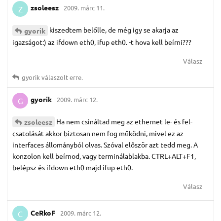
zsoleesz
2009. márc 11.
Z
kiszedtem belőlle, de még igy se akarja az
gyorik
igazságot:) az ifdown eth0, ifup eth0. -t hova kell beírni???
Válasz
gyorik
válaszolt erre.
gyorik
2009. márc 12.
G
Ha nem csináltad meg az ethernet le- és fel-
zsoleesz
csatolását akkor biztosan nem fog működni, mivel ez az
interfaces állományból olvas. Szóval először azt tedd meg. A
konzolon kell beírnod, vagy terminálablakba. CTRL+ALT+F1,
belépsz és ifdown eth0 majd ifup eth0.
Válasz
CeRkoF
2009. márc 12.
C