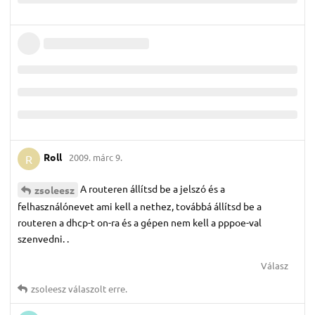
Roll
2009. márc 9.
R
A routeren állítsd be a jelszó és a
zsoleesz
felhasználónevet ami kell a nethez, továbbá állítsd be a
routeren a dhcp-t on-ra és a gépen nem kell a pppoe-val
szenvedni. .
Válasz
zsoleesz
válaszolt erre.