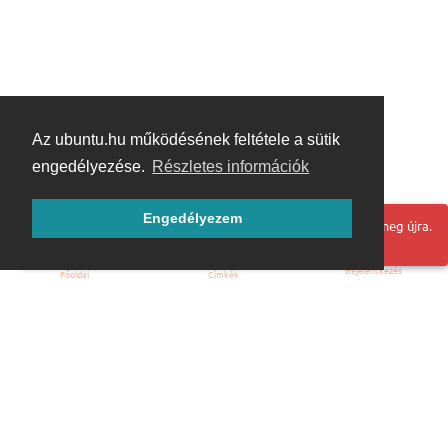
Az ubuntu.hu működésének feltétele a sütik
engedélyezése.
Részletes információk
Engedélyezem
Hoppá! Valami hiba történt. Frissítse az oldalt és próbálja meg újra.
Bejelentkezés
Főoldal
Címkék