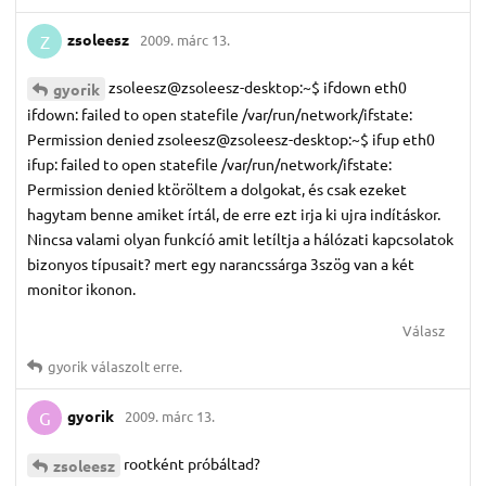
zsoleesz
2009. márc 13.
Z
zsoleesz@zsoleesz-desktop:~$ ifdown eth0
gyorik
ifdown: failed to open statefile /var/run/network/ifstate:
Permission denied zsoleesz@zsoleesz-desktop:~$ ifup eth0
ifup: failed to open statefile /var/run/network/ifstate:
Permission denied ktöröltem a dolgokat, és csak ezeket
hagytam benne amiket írtál, de erre ezt irja ki ujra indításkor.
Nincsa valami olyan funkcíó amit letíltja a hálózati kapcsolatok
bizonyos típusait? mert egy narancssárga 3szög van a két
monitor ikonon.
Válasz
gyorik
válaszolt erre.
gyorik
2009. márc 13.
G
rootként próbáltad?
zsoleesz