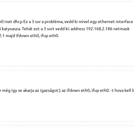
h0 inet dhcp Ez a 3 sor a probléma, vedd ki mivel egy ethernet interfac
ő katyvasza. Tehát ezt a 3 sort vedd ki: address 192.168.2.186 netmask
.1 majd ifdown eth0, ifup eth0.
 még igy se akarja az igazságot:) az ifdown eth0, ifup eth0. -t hova kell 