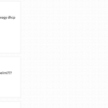
e vagy dhcp
beírni???