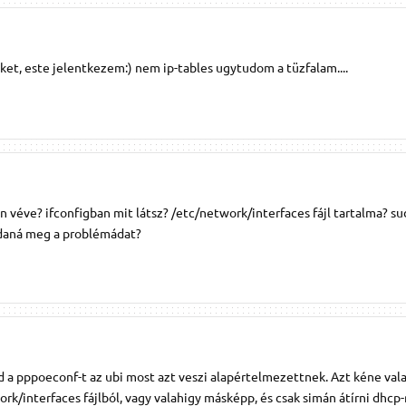
ket, este jelentkezem:) nem ip-tables ugytudom a tüzfalam....
n véve? ifconfigban mit látsz? /etc/network/interfaces fájl tartalma? s
ldaná meg a problémádat?
d a pppoeconf-t az ubi most azt veszi alapértelmezettnek. Azt kéne va
rk/interfaces fájlból, vagy valahigy másképp, és csak simán átírni dhcp-