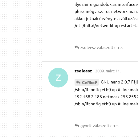
ilyesmire gondolok az interfaces
plusz még a szaros network manag
akkor jutnak érvényre a változáso
/etc/init.d/networking restart -t
zsoleesz
válaszolt erre.
zsoleesz
2009. márc 11.
Z
GNU nano 2.0.7 Fájl:
CeRkoF
/sbin/ifconfig eth0 up # line ma
192.168.2.186 netmask 255.255.25
/sbin/ifconfig eth0 up # line mai
gyorik
válaszolt erre.