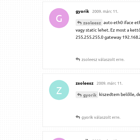
gyorik
2009. márc 11.
G
auto eth0 iface et
zsoleesz
vagy static lehet. Ez most a kett
255.255.255.0 gateway 192.168.2
zsoleesz
válaszolt erre.
zsoleesz
2009. márc 11.
Z
kiszedtem belőlle, de
gyorik
gyorik
válaszolt erre.