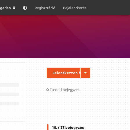
garian
Regisztráció
Bejelentkezés
u
Jelentkezzen be a válaszhoz
Eredeti bejegyzés
10
. /
27
bejegyzés