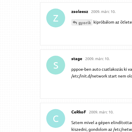
zsoleesz
2009. márc 10.
Z
kipróbálom az ötlete
gyorik
stage
2009. márc 10.
S
pppoe-ben auto csatlakozás ki va
/etc/init.d/network start nem o
CeRkoF
2009. márc 10.
C
Sztem mivel a gépen elindította
kiszedni, gondolom az /etc/netwo