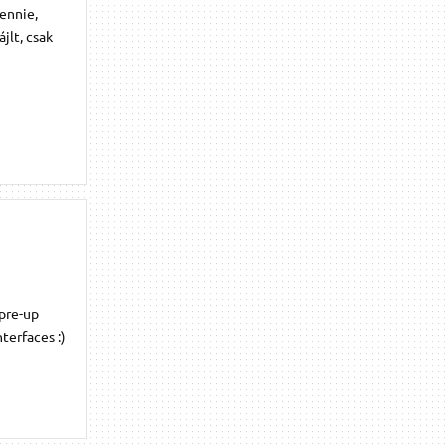
ennie,
jlt, csak
 pre-up
terfaces :)