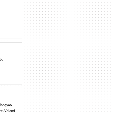
udo
lahogyan
re. Valami