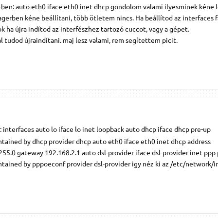
-ben: auto eth0 iface eth0 inet dhcp gondolom valami ilyesminek kéne l
erben kéne beállítani, több ötletem nincs. Ha beállítod az interfaces fá
k ha újra indítod az interfészhez tartozó cuccot, vagy a gépet.
al tudod újraindítani. maj lesz valami, rem segítettem picit.
 interfaces auto lo iface lo inet loopback auto dhcp iface dhcp pre-up
intained by dhcp provider dhcp auto eth0 iface eth0 inet dhcp address
5.0 gateway 192.168.2.1 auto dsl-provider iface dsl-provider inet ppp
ntained by pppoeconf provider dsl-provider igy néz ki az /etc/network/in