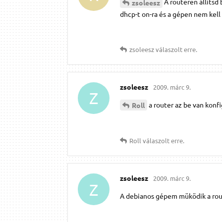
A routeren állítsd 
zsoleesz
dhcp-t on-ra és a gépen nem kell 
zsoleesz
válaszolt erre.
zsoleesz
2009. márc 9.
Z
a router az be van konfig
Roll
Roll
válaszolt erre.
zsoleesz
2009. márc 9.
Z
A debianos gépem müködik a rout