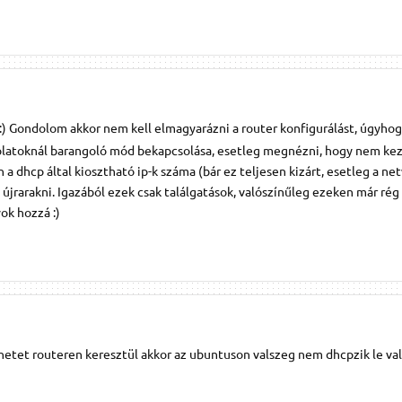
 :) Gondolom akkor nem kell elmagyarázni a router konfigurálást, úgyhog
olatoknál barangoló mód bekapcsolása, esetleg megnézni, hogy nem kez
 a dhcp által kiosztható ip-k száma (bár ez teljesen kizárt, esetleg a ne
újrarakni. Igazából ezek csak találgatások, valószínűleg ezeken már rég 
ok hozzá :)
netet routeren keresztül akkor az ubuntuson valszeg nem dhcpzik le val