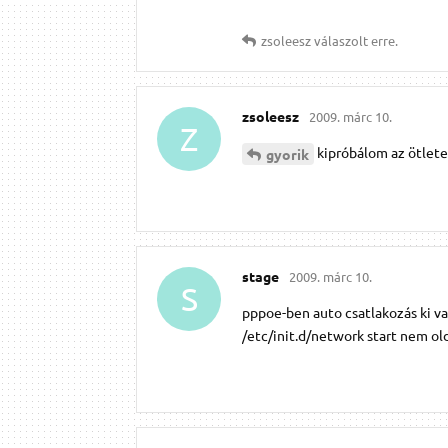
zsoleesz
válaszolt erre.
zsoleesz
2009. márc 10.
Z
kipróbálom az ötlete
gyorik
stage
2009. márc 10.
S
pppoe-ben auto csatlakozás ki va
/etc/init.d/network start nem o