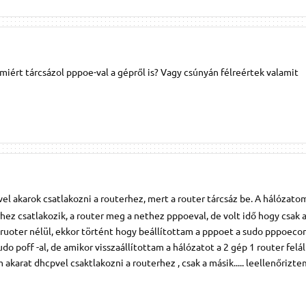
 miért tárcsázol pppoe-val a gépről is? Vagy csúnyán félreértek valamit
vel akarok csatlakozni a routerhez, mert a router tárcsáz be. A hálózato
rhez csatlakozik, a router meg a nethez pppoeval, de volt idő hogy csak
uoter nélül, ekkor történt hogy beállítottam a pppoet a sudo pppoeco
sudo poff -al, de amikor visszaállítottam a hálózatot a 2 gép 1 router felá
karat dhcpvel csaktlakozni a routerhez , csak a másik..... leellenőrizte