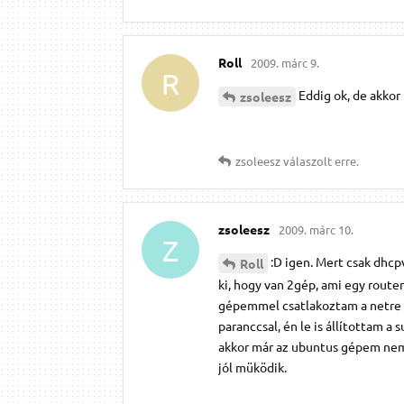
Roll
2009. márc 9.
R
Eddig ok, de akkor
zsoleesz
zsoleesz
válaszolt erre.
zsoleesz
2009. márc 10.
Z
:D igen. Mert csak dhcp
Roll
ki, hogy van 2gép, ami egy route
gépemmel csatlakoztam a netre r
paranccsal, én le is állítottam a 
akkor már az ubuntus gépem nem a
jól müködik.