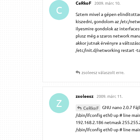
CeRkoF
2009. márc 10.
C
Sztem mivel a gépen elindította
kiszedni, gondolom az /etc/netwo
ilyesmire gondolok az interfaces
plusz még a szaros network manag
akkor jutnak érvényre a változáso
/etc/init.d/networking restart -t
zsoleesz
válaszolt erre.
zsoleesz
2009. márc 11.
Z
GNU nano 2.0.7 Fájl:
CeRkoF
/sbin/ifconfig eth0 up # line ma
192.168.2.186 netmask 255.255.25
/sbin/ifconfig eth0 up # line mai