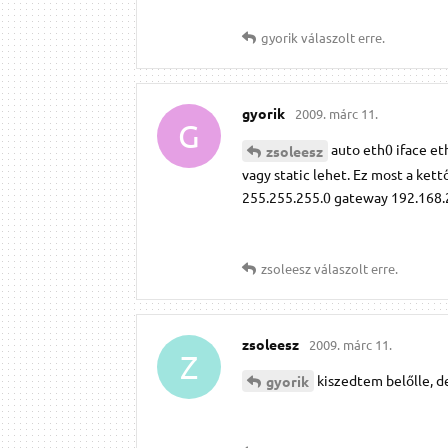
gyorik
válaszolt erre.
gyorik
2009. márc 11.
G
auto eth0 iface et
zsoleesz
vagy static lehet. Ez most a kett
255.255.255.0 gateway 192.168.2
zsoleesz
válaszolt erre.
zsoleesz
2009. márc 11.
Z
kiszedtem belőlle, de
gyorik