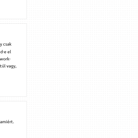
y csak
d-e el
twork-
túl vagy,
amiért.