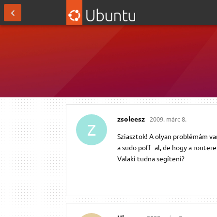
zsoleesz
2009. márc 8.
Z
Sziasztok! A olyan problémám van
a sudo poff -al, de hogy a route
Valaki tudna segíteni?