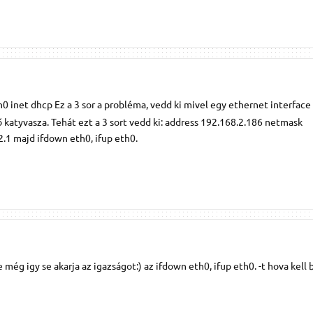
h0 inet dhcp Ez a 3 sor a probléma, vedd ki mivel egy ethernet interfac
ő katyvasza. Tehát ezt a 3 sort vedd ki: address 192.168.2.186 netmask
.1 majd ifdown eth0, ifup eth0.
 még igy se akarja az igazságot:) az ifdown eth0, ifup eth0. -t hova kell 