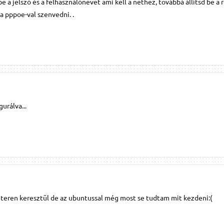
be a jelszó és a felhasználónevet ami kell a nethez, továbbá állítsd be a 
a pppoe-val szenvedni. .
urálva...
eren keresztül de az ubuntussal még most se tudtam mit kezdeni:(