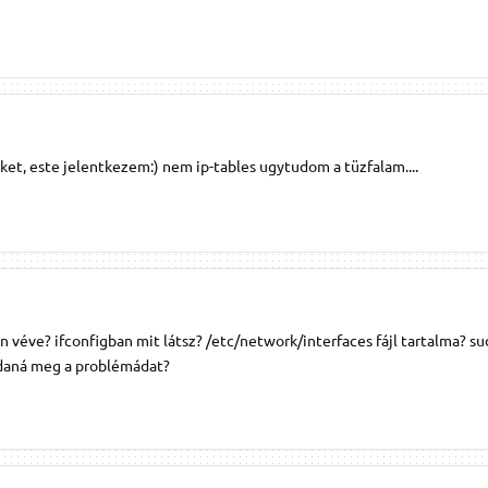
ket, este jelentkezem:) nem ip-tables ugytudom a tüzfalam....
n véve? ifconfigban mit látsz? /etc/network/interfaces fájl tartalma? s
ldaná meg a problémádat?