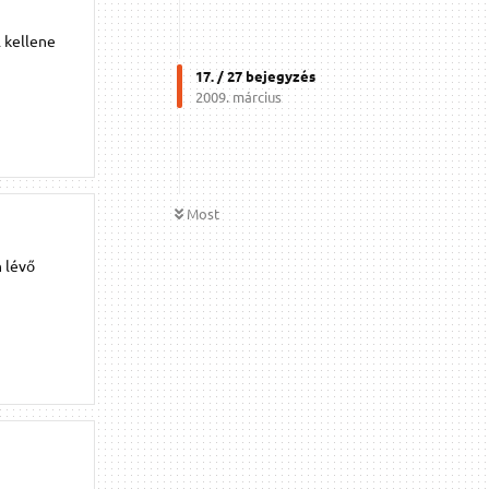
 kellene
17
. /
27
bejegyzés
2009. március
Most
n lévő