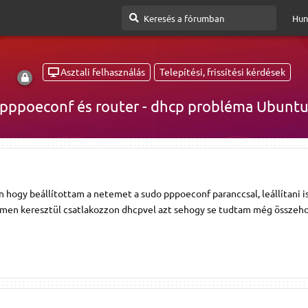
Hun
Asztali felhasználás
Telepítési, frissítési kérdések
pppoeconf és router - dhcp probléma Ubunt
 hogy beállítottam a netemet a sudo pppoeconf paranccsal, leállítani 
remen keresztül csatlakozzon dhcpvel azt sehogy se tudtam még összehoz