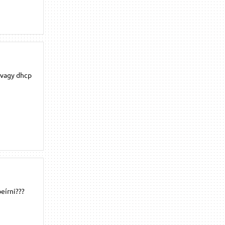
e vagy dhcp
beírni???