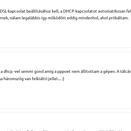
L-kapcsolat beállításához kell, a DHCP-kapcsolatot automatikusan fel
ernek, nálam legalábbis így működött eddig mindenhol, ahol próbáltam.
t a dhcp -vel semmi gond amig a pppoet nem állítottam a gépen. A tálcá
háromszög van felkiáltó jellel.... :)