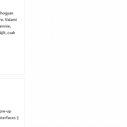
lahogyan
re. Valami
ennie,
jlt, csak
 pre-up
terfaces :)