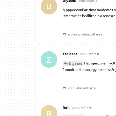
Ulysses
2009. márc 8.
U
A pppoeconf az sima modemes ADS
ismernie és beállítania a rendsz
zsoleesz
válaszolt erre.
zsoleesz
2009. márc 8.
Z
Hát igen... nem vol
Ulysses
2monitor ikonon egy narancssárga 
Roll
válaszolt erre.
Roll
2009. márc 9.
R