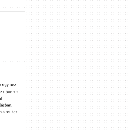
m ugy néz
 az ubuntus
nf
llásban,
m a router