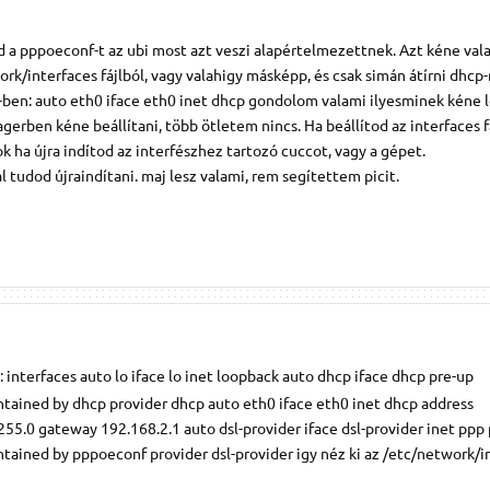
d a pppoeconf-t az ubi most azt veszi alapértelmezettnek. Azt kéne va
rk/interfaces fájlból, vagy valahigy másképp, és csak simán átírni dhcp-
-ben: auto eth0 iface eth0 inet dhcp gondolom valami ilyesminek kéne l
erben kéne beállítani, több ötletem nincs. Ha beállítod az interfaces fá
k ha újra indítod az interfészhez tartozó cuccot, vagy a gépet.
al tudod újraindítani. maj lesz valami, rem segítettem picit.
 interfaces auto lo iface lo inet loopback auto dhcp iface dhcp pre-up
intained by dhcp provider dhcp auto eth0 iface eth0 inet dhcp address
5.0 gateway 192.168.2.1 auto dsl-provider iface dsl-provider inet ppp
ntained by pppoeconf provider dsl-provider igy néz ki az /etc/network/in