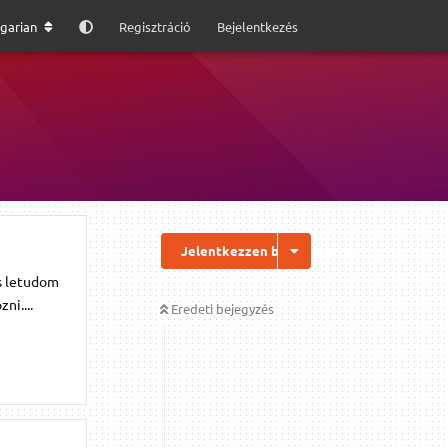
garian
Regisztráció
Bejelentkezés
u
Jelentkezzen be a válaszhoz
is letudom
ni....
Eredeti bejegyzés