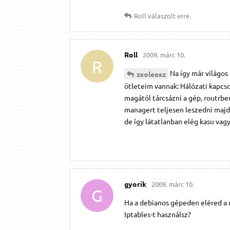
Roll
válaszolt erre.
Roll
2009. márc 10.
R
Na így már világos
zsoleesz
ötleteim vannak: Hálózati kapcs
magától tárcsázni a gép, routrben
managert teljesen leszedni majd 
de így látatlanban elég kasu vagy
gyorik
2009. márc 10.
G
Ha a debianos gépeden eléred a 
Iptables-t használsz?