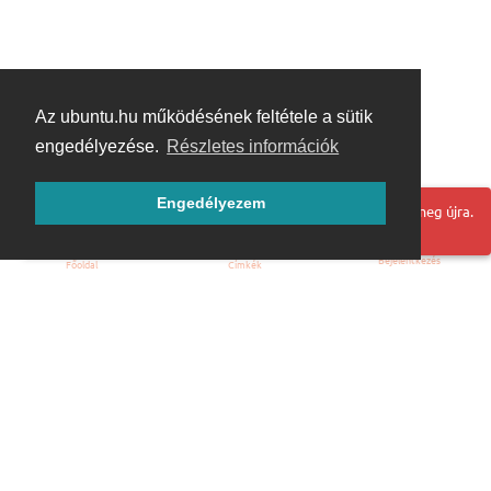
Az ubuntu.hu működésének feltétele a sütik
engedélyezése.
Részletes információk
Engedélyezem
Hoppá! Valami hiba történt. Frissítse az oldalt és próbálja meg újra.
Bejelentkezés
Főoldal
Címkék