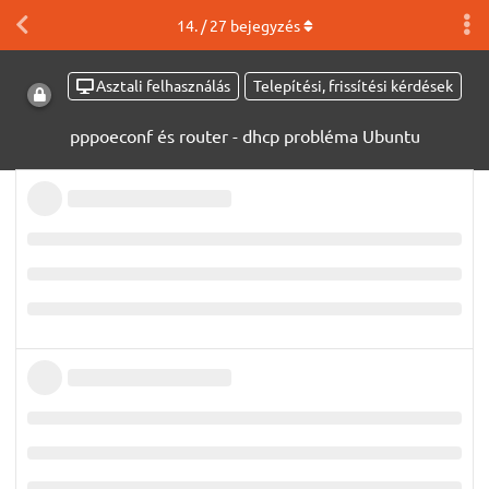
14
. /
27
bejegyzés
Asztali felhasználás
Telepítési, frissítési kérdések
pppoeconf és router - dhcp probléma Ubuntu