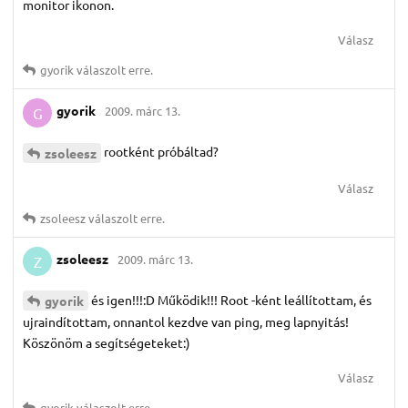
monitor ikonon.
Válasz
gyorik
válaszolt erre.
gyorik
2009. márc 13.
G
rootként próbáltad?
zsoleesz
Válasz
zsoleesz
válaszolt erre.
zsoleesz
2009. márc 13.
Z
és igen!!!:D Működik!!! Root -ként leállítottam, és
gyorik
ujraindítottam, onnantol kezdve van ping, meg lapnyitás!
Köszönöm a segítségeteket:)
Válasz
gyorik
válaszolt erre.