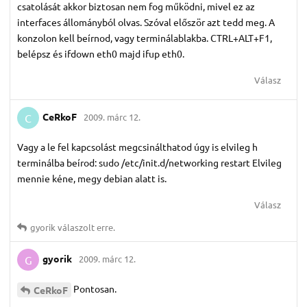
csatolását akkor biztosan nem fog működni, mivel ez az
interfaces állományból olvas. Szóval először azt tedd meg. A
konzolon kell beírnod, vagy terminálablakba. CTRL+ALT+F1,
belépsz és ifdown eth0 majd ifup eth0.
Válasz
CeRkoF
2009. márc 12.
C
Vagy a le fel kapcsolást megcsinálthatod úgy is elvileg h
terminálba beírod: sudo /etc/init.d/networking restart Elvileg
mennie kéne, megy debian alatt is.
Válasz
gyorik
válaszolt erre.
gyorik
2009. márc 12.
G
Pontosan.
CeRkoF