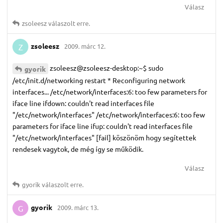
Válasz
zsoleesz
válaszolt erre.
zsoleesz
2009. márc 12.
Z
zsoleesz@zsoleesz-desktop:~$ sudo
gyorik
/etc/init.d/networking restart * Reconfiguring network
interfaces... /etc/network/interfaces:6: too few parameters for
iface line ifdown: couldn't read interfaces file
"/etc/network/interfaces" /etc/network/interfaces:6: too few
parameters for iface line ifup: couldn't read interfaces file
"/etc/network/interfaces" [fail] köszönöm hogy segítettek
rendesek vagytok, de még így se működik.
Válasz
gyorik
válaszolt erre.
gyorik
2009. márc 13.
G