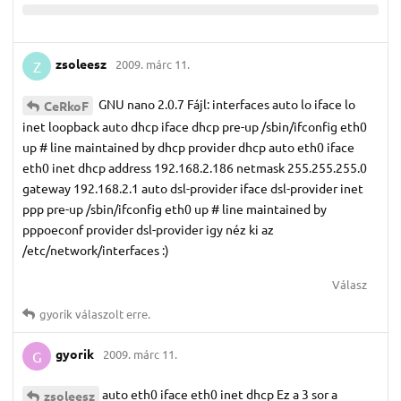
zsoleesz
2009. márc 11.
Z
GNU nano 2.0.7 Fájl: interfaces auto lo iface lo
CeRkoF
inet loopback auto dhcp iface dhcp pre-up /sbin/ifconfig eth0
up # line maintained by dhcp provider dhcp auto eth0 iface
eth0 inet dhcp address 192.168.2.186 netmask 255.255.255.0
gateway 192.168.2.1 auto dsl-provider iface dsl-provider inet
ppp pre-up /sbin/ifconfig eth0 up # line maintained by
pppoeconf provider dsl-provider igy néz ki az
/etc/network/interfaces :)
Válasz
gyorik
válaszolt erre.
gyorik
2009. márc 11.
G
auto eth0 iface eth0 inet dhcp Ez a 3 sor a
zsoleesz