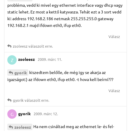
probléma, vedd ki mivel egy ethernet interface vagy dhcp vagy
static lehet. Ez most a kettő katyvasza. Tehát ezt a 3 sort vedd
ki: address 192.168.2.186 netmask 255.255.255.0 gateway
192.168.2.1 majd ifdown eth0, ifup eth0.
Válasz
zsoleesz
válaszolt erre.
zsoleesz
2009. márc 11.
Z
kiszedtem belőlle, de még igy se akarja az
gyorik
igazságot:) az ifdown eth0, ifup eth0. -t hova kell beírni???
Válasz
gyorik
válaszolt erre.
gyorik
2009. márc 12.
G
Ha nem csináltad meg az ethernet le- és fel-
zsoleesz