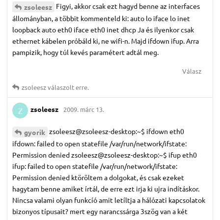
Figyi, akkor csak ezt hagyd benne az interfaces
zsoleesz
állományban, a többit kommenteld ki: auto lo iface lo inet
loopback auto eth0 iface eth0 inet dhcp Ja és ilyenkor csak
ethernet kábelen próbáld ki, ne wifi-n. Majd ifdown ifup. Arra
pampizik, hogy túl kevés paramétert adtál meg.
Válasz
zsoleesz
válaszolt erre.
zsoleesz
2009. márc 13.
Z
zsoleesz@zsoleesz-desktop:~$ ifdown eth0
gyorik
ifdown: failed to open statefile /var/run/network/ifstate:
Permission denied zsoleesz@zsoleesz-desktop:~$ ifup eth0
ifup: failed to open statefile /var/run/network/ifstate:
Permission denied ktöröltem a dolgokat, és csak ezeket
hagytam benne amiket írtál, de erre ezt irja ki ujra indításkor.
Nincsa valami olyan funkcíó amit letíltja a hálózati kapcsolatok
bizonyos típusait? mert egy narancssárga 3szög van a két