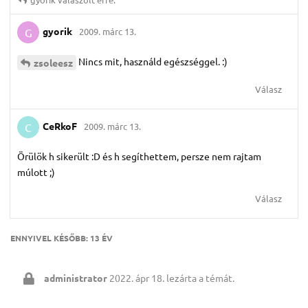
gyorik
2009. márc 13.
G
Nincs mit, használd egészséggel. :)
zsoleesz
Válasz
CeRkoF
2009. márc 13.
C
Örülök h sikerült :D és h segíthettem, persze nem rajtam
múlott ;)
Válasz
ENNYIVEL KÉSŐBB:
13 ÉV
administrator
2022. ápr 18.
lezárta a témát.