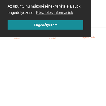
Az ubuntu.hu működésének feltétele a sütik
engedélyezése.
Részletes információk
Engedélyezem
Bejelentkezés
Főoldal
Címkék
Kezdőoldal
Blog
ÁSZF
Szabályzat
Kapcsolat
ubuntu.hu :: Magyar Ubuntu Közösség
© 2007 – 2026