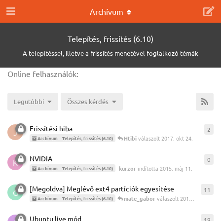
Archívum
Telepítés, frissítés (6.10)
A telepítéssel, illetve a frissítés menetével foglalkozó témák
Online felhasználók:
Legutóbbi
Összes kérdés
Frissítési hiba
2
2
vá
J
Htibi
válaszolt
2017. okt 24.
Archívum
Telepítés, frissítés (6.10)
NVIDIA
0
0
vá
K
kurzor
indította
2015. máj 11.
Archívum
Telepítés, frissítés (6.10)
[Megoldva] Meglévő ext4 partíciók egyesítése
11
11
v
G
mate_gabor
válaszolt
2013. júl 12.
Archívum
Telepítés, frissítés (6.10)
Ubuntu live mód
19
19
v