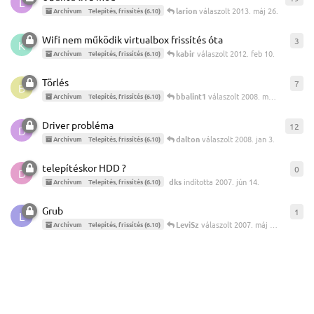
L
larion
válaszolt
2013. máj 26.
Archívum
Telepítés, frissítés (6.10)
Wifi nem működik virtualbox frissítés óta
3
3
vá
K
kabir
válaszolt
2012. feb 10.
Archívum
Telepítés, frissítés (6.10)
Törlés
7
7
vá
B
bbalint1
válaszolt
2008. márc 27.
Archívum
Telepítés, frissítés (6.10)
Driver probléma
12
12
v
D
dalton
válaszolt
2008. jan 3.
Archívum
Telepítés, frissítés (6.10)
telepítéskor HDD ?
0
0
vá
D
dks
indította
2007. jún 14.
Archívum
Telepítés, frissítés (6.10)
Grub
1
1
vá
L
LeviSz
válaszolt
2007. máj 25.
Archívum
Telepítés, frissítés (6.10)