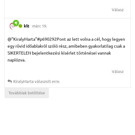
Válasz
klt
márc 19.
@"KiralyMarta"#p690292Pont az lett volna a cél, hogy legyen
egy rövid időablakról szóló rész, amibeben gyakorlatilag csak a
SIKERTELEN bejelentkezési kísérlet történései vannak
naplózva.
Válasz
KiralyMarta
válaszolt erre.
Továbbiak betöltése