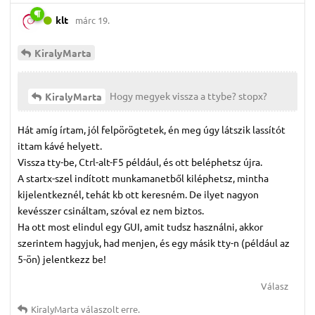
klt
márc 19.
KiralyMarta
Hogy megyek vissza a ttybe? stopx?
KiralyMarta
Hát amíg írtam, jól felpörögtetek, én meg úgy látszik lassítót
ittam kávé helyett.
Vissza tty-be, Ctrl-alt-F5 például, és ott beléphetsz újra.
A startx-szel indított munkamanetből kiléphetsz, mintha
kijelentkeznél, tehát kb ott keresném. De ilyet nagyon
kevésszer csináltam, szóval ez nem biztos.
Ha ott most elindul egy GUI, amit tudsz használni, akkor
szerintem hagyjuk, had menjen, és egy másik tty-n (például az
5-ön) jelentkezz be!
Válasz
KiralyMarta
válaszolt erre.