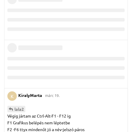
KiralyMarta
márc 19.
K
lala2
Végig jártam az Ctrl-Alt-F1 - F12 ig
F1 Grafikus belépés nem léptetbe
F2 -F6 ttyx mindenűt jó a név-jelszó páros