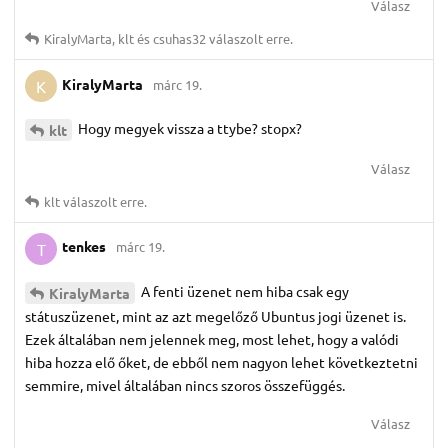
Válasz
KiralyMarta
,
klt
és
csuhas32
válaszolt erre.
KiralyMarta
márc 19.
K
Hogy megyek vissza a ttybe? stopx?
klt
Válasz
klt
válaszolt erre.
tenkes
márc 19.
T
A fenti üzenet nem hiba csak egy
KiralyMarta
státuszüzenet, mint az azt megelőző Ubuntus jogi üzenet is.
Ezek általában nem jelennek meg, most lehet, hogy a valódi
hiba hozza elő őket, de ebből nem nagyon lehet következtetni
semmire, mivel általában nincs szoros összefüggés.
Válasz