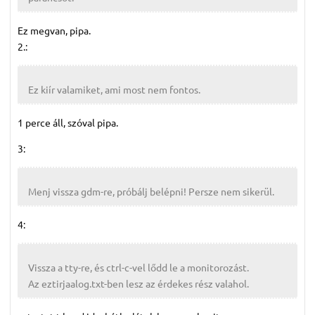
Ez megvan, pipa.
2.:
Ez kiír valamiket, ami most nem fontos.
1 perce áll, szóval pipa.
3:
Menj vissza gdm-re, próbálj belépni! Persze nem sikerül.
4:
Vissza a tty-re, és ctrl-c-vel lődd le a monitorozást.
Az eztirjaalog.txt-ben lesz az érdekes rész valahol.