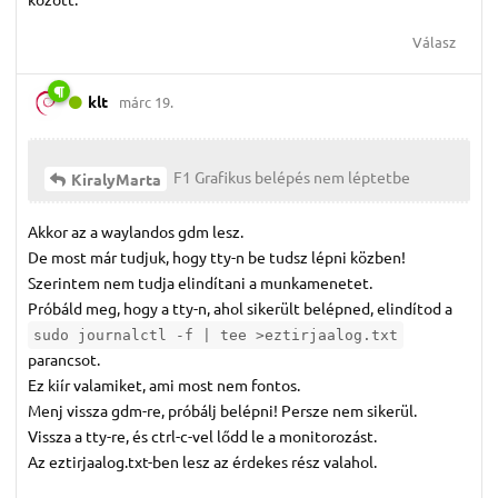
Válasz
klt
márc 19.
F1 Grafikus belépés nem léptetbe
KiralyMarta
Akkor az a waylandos gdm lesz.
De most már tudjuk, hogy tty-n be tudsz lépni közben!
Szerintem nem tudja elindítani a munkamenetet.
Próbáld meg, hogy a tty-n, ahol sikerült belépned, elindítod a
sudo journalctl -f | tee >eztirjaalog.txt
parancsot.
Ez kiír valamiket, ami most nem fontos.
Menj vissza gdm-re, próbálj belépni! Persze nem sikerül.
Vissza a tty-re, és ctrl-c-vel lődd le a monitorozást.
Az eztirjaalog.txt-ben lesz az érdekes rész valahol.