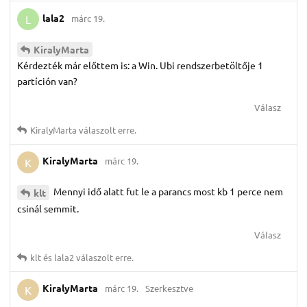
lala2
márc 19.
L
KiralyMarta
Kérdezték már előttem is: a Win. Ubi rendszerbetöltője 1
partíción van?
Válasz
KiralyMarta
válaszolt erre.
KiralyMarta
márc 19.
K
Mennyi idő alatt fut le a parancs most kb 1 perce nem
klt
csinál semmit.
Válasz
klt
és
lala2
válaszolt erre.
KiralyMarta
márc 19.
Szerkesztve
K