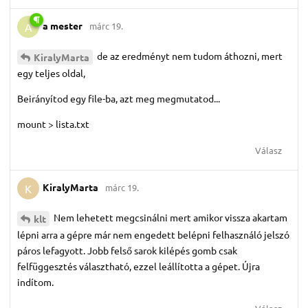
a mester
márc 19.
A
de az eredményt nem tudom áthozni, mert
KiralyMarta
egy teljes oldal,
Beirányítod egy file-ba, azt meg megmutatod...
mount > lista.txt
Válasz
KiralyMarta
márc 19.
K
Nem lehetett megcsinálni mert amikor vissza akartam
klt
lépni arra a gépre már nem engedett belépni felhasználó jelszó
páros lefagyott. Jobb felső sarok kilépés gomb csak
felfüggesztés választható, ezzel leállította a gépet. Újra
indítom.