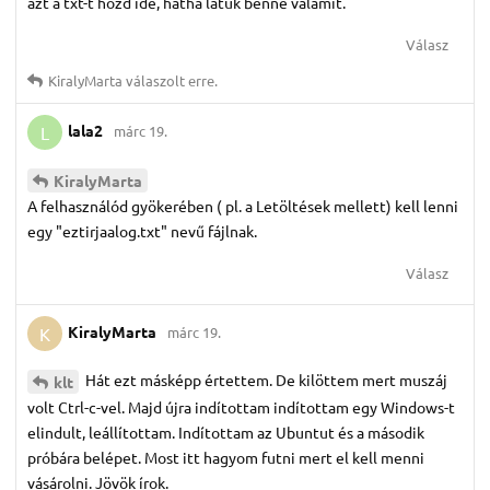
azt a txt-t hozd ide, hátha látuk benne valamit.
Válasz
KiralyMarta
válaszolt erre.
lala2
márc 19.
L
KiralyMarta
A felhasználód gyökerében ( pl. a Letöltések mellett) kell lenni
egy "eztirjaalog.txt" nevű fájlnak.
Válasz
KiralyMarta
márc 19.
K
Hát ezt másképp értettem. De kilöttem mert muszáj
klt
volt Ctrl-c-vel. Majd újra indítottam indítottam egy Windows-t
elindult, leállítottam. Indítottam az Ubuntut és a második
próbára belépet. Most itt hagyom futni mert el kell menni
vásárolni. Jövök írok.