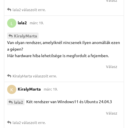
Válasz
lala2
válaszolt erre.
lala2
márc 19.
L
KiralyMarta
Van olyan rendszer, amelyiknél nincsenek ilyen anomáliák ezen
a gépen?
Már hardware hiba lehetősége is megfordult a fejemben.
Válasz
KiralyMarta
válaszolt erre.
KiralyMarta
márc 19.
K
Két rendszer van Windows11 és Ubuntu 24.04.3
lala2
Válasz
lala2
válaszolt erre.