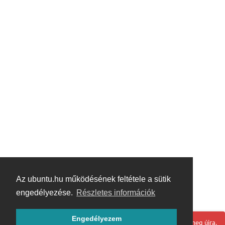
Az ubuntu.hu működésének feltétele a sütik
engedélyezése.
Részletes információk
Engedélyezem
Hoppá! Valami hiba történt. Frissítse az oldalt és próbálja meg újra.