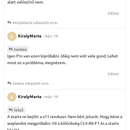
alatt valószínű nem.
Válasz
KiralyMarta
válaszolt erre.
KiralyMarta
márc 19.
K
tenkes
Igen Pro van ezen kipróbálni. Idáig nem volt vele gond. Lehet
most ez a probléma, megnézem.
Válasz
tenkes
válaszolt erre.
KiralyMarta
márc 19.
K
lala2
A startx-re bejött a x11 rendszer. Nem kért jelszót. Hogy kéne a
waylandot megpróbálni. Mi a különbség Ctrl-Alt-F1 és a startx
között.