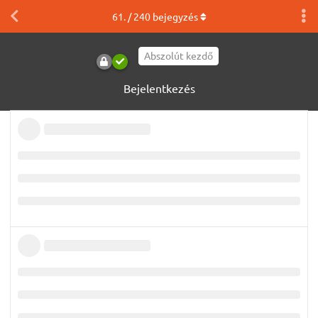
61
. /
240
bejegyzés
Abszolút kezdő
Bejelentkezés