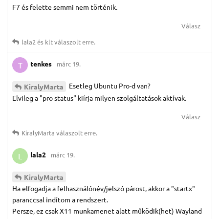
F7 és felette semmi nem történik.
Válasz
lala2
és
klt
válaszolt erre.
tenkes
márc 19.
T
Esetleg Ubuntu Pro-d van?
KiralyMarta
Elvileg a "pro status" kiírja milyen szolgáltatások aktívak.
Válasz
KiralyMarta
válaszolt erre.
lala2
márc 19.
L
KiralyMarta
Ha elfogadja a felhasználónév/jelszó párost, akkor a "startx"
paranccsal indítom a rendszert.
Persze, ez csak X11 munkamenet alatt működik(het) Wayland