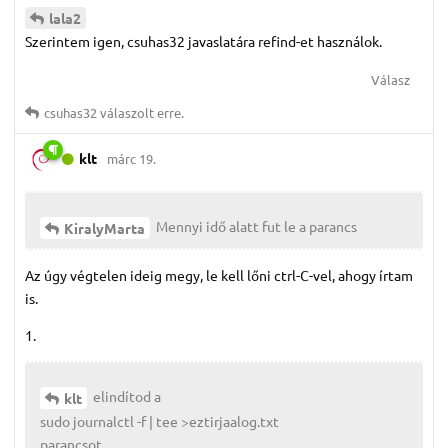
lala2
Szerintem igen, csuhas32 javaslatára refind-et használok.
Válasz
csuhas32
válaszolt erre.
klt
márc 19.
Mennyi idő alatt fut le a parancs
KiralyMarta
Az úgy végtelen ideig megy, le kell lőni ctrl-C-vel, ahogy írtam
is.
1.
elindítod a
klt
sudo journalctl -f | tee >eztirjaalog.txt
parancsot.