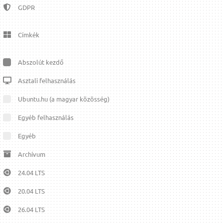
GDPR
Címkék
Abszolút kezdő
Asztali felhasználás
Ubuntu.hu (a magyar közösség)
Egyéb felhasználás
Egyéb
Archívum
24.04 LTS
20.04 LTS
26.04 LTS