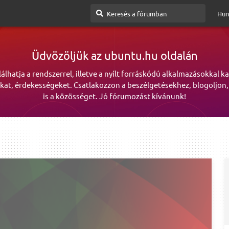
Hun
Üdvözöljük az ubuntu.hu oldalán
lálhatja a rendszerrel, illetve a nyílt forráskódú alkalmazásokkal k
kat, érdekességeket. Csatlakozzon a beszélgetésekhez, blogoljon,
is a közösséget. Jó fórumozást kívánunk!