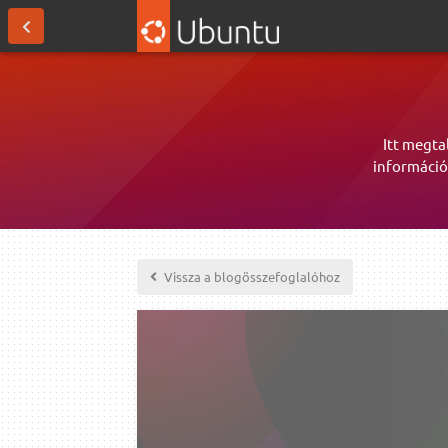
Itt megta
információ
Vissza a blogösszefoglalóhoz