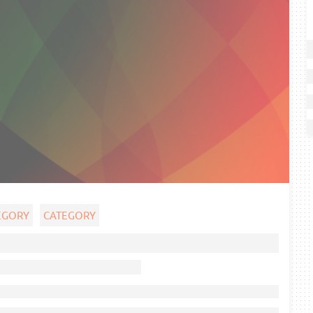
EGORY
CATEGORY
Ghost title