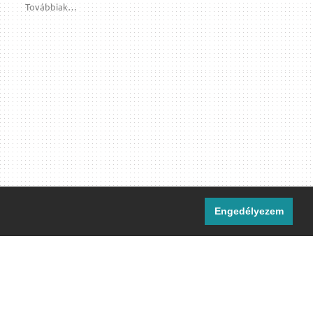
Továbbiak…
Engedélyezem
i csatornáink:
[M]
IRC
rtalma, ahol másként nem jelezzük,