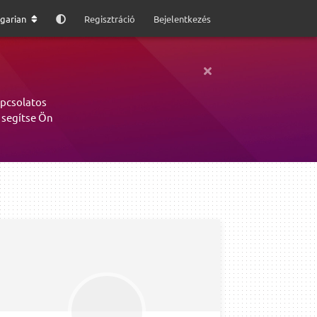
garian
Regisztráció
Bejelentkezés
apcsolatos
 segítse Ön