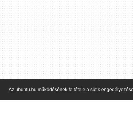
Hoppá! Valami hiba történt. Frissítse az oldalt és próbálja meg újra.
Az ubuntu.hu működésének feltétele a sütik engedélyezés