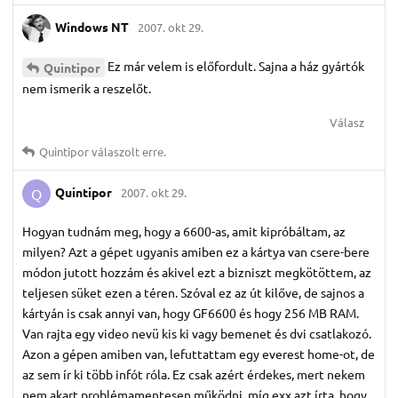
Windows NT
2007. okt 29.
Ez már velem is előfordult. Sajna a ház gyártók
Quintipor
nem ismerik a reszelőt.
Válasz
Quintipor
válaszolt erre.
Quintipor
2007. okt 29.
Q
Hogyan tudnám meg, hogy a 6600-as, amit kipróbáltam, az
milyen? Azt a gépet ugyanis amiben ez a kártya van csere-bere
módon jutott hozzám és akivel ezt a bizniszt megkötöttem, az
teljesen süket ezen a téren. Szóval ez az út kilőve, de sajnos a
kártyán is csak annyi van, hogy GF6600 és hogy 256 MB RAM.
Van rajta egy video nevü kis ki vagy bemenet és dvi csatlakozó.
Azon a gépen amiben van, lefuttattam egy everest home-ot, de
az sem ír ki több infót róla. Ez csak azért érdekes, mert nekem
nem akart problémamentesen működni, míg exx azt írta, hogy