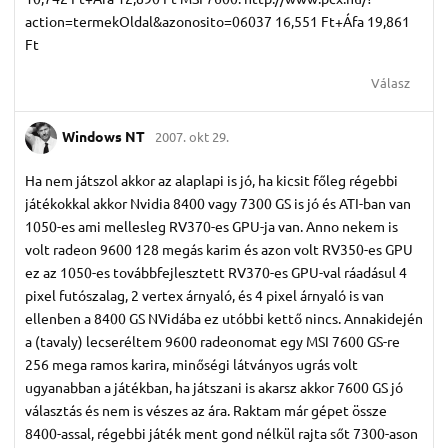
action=termekOldal&azonosito=06037 16,551 Ft+Áfa 19,861
Ft
Válasz
Windows NT
2007. okt 29.
Ha nem játszol akkor az alaplapi is jó, ha kicsit főleg régebbi
játékokkal akkor Nvidia 8400 vagy 7300 GS is jó és ATI-ban van
1050-es ami mellesleg RV370-es GPU-ja van. Anno nekem is
volt radeon 9600 128 megás karim és azon volt RV350-es GPU
ez az 1050-es továbbfejlesztett RV370-es GPU-val ráadásul 4
pixel futószalag, 2 vertex árnyaló, és 4 pixel árnyaló is van
ellenben a 8400 GS NVidába ez utóbbi kettő nincs. Annakidején
a (tavaly) lecseréltem 9600 radeonomat egy MSI 7600 GS-re
256 mega ramos karira, minőségi látványos ugrás volt
ugyanabban a játékban, ha játszani is akarsz akkor 7600 GS jó
választás és nem is vészes az ára. Raktam már gépet össze
8400-assal, régebbi játék ment gond nélkül rajta sőt 7300-ason