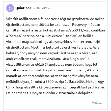
Quintipor
2007. okt 29.
Q
Sikerült átállítanom a felbontást a régi megszokottra, de mikor
újraindítottam, nem töltött be a rendszer. Recovery módban
csináltam ezért a restart-ot és átírtam a /etc/X11/xorg.conf-ban
a "Screen" section-ban a SubSection "Display"-en belül a
virtual-t a magasabbról egy alacsonyabbra. Mentettem, majd
újraindítottam. Most már betöltött a grafikus felület is. Az a
helyzet, hogy nagyon nem vagyok járatos ezen a téren, ezt
amit csináltam csak improvizáltam. Látszólag sikerült
visszaállítanom az előző állapotot, de nem tudom, hogy jól
csináltam-e a dolgokat. Ha jól is csináltam mindent, akkor is
maradt az eredeti probléma, azaz az integrált kártyám nem
működik olyan jól, mint a 6600-as kipróbálása előtt. Nekem úgy
tűnik, hogy elszállt a kártyacserével az integrált kártya driver-e.
Ez lehetséges? Hogyan tudnám visszacsiálni a dolgokat?
Válasz