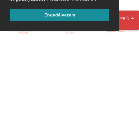
Engedélyezem
Hoppá! Valami hiba történt. Frissítse az oldalt és próbálja meg újra.
Bejelentkezés
Főoldal
Címkék
Kezdőoldal
Blog
ÁSZF
Szabályzat
Kapcsolat
ubuntu.hu :: Magyar Ubuntu Közösség
© 2007 – 2026
Önkéntes segítők: