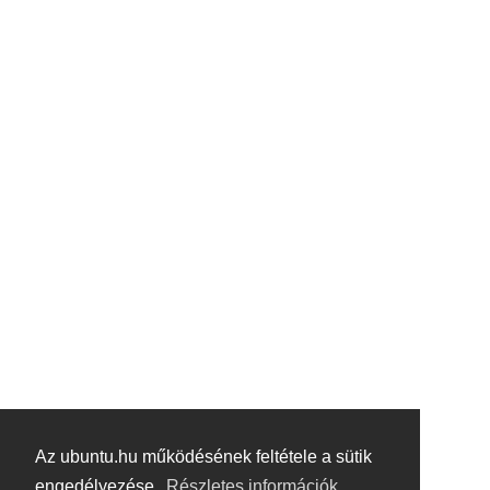
Az ubuntu.hu működésének feltétele a sütik
engedélyezése.
Részletes információk