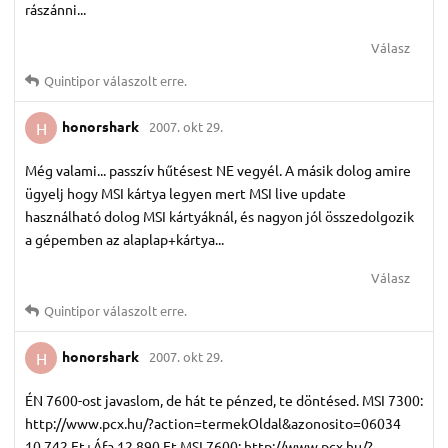
rászánni...
Válasz
Quintipor
válaszolt erre.
honorshark
2007. okt 29.
H
Még valami... passzív hűtésest NE vegyél. A másik dolog amire
ügyelj hogy MSI kártya legyen mert MSI live update
használható dolog MSI kártyáknál, és nagyon jól összedolgozik
a gépemben az alaplap+kártya...
Válasz
Quintipor
válaszolt erre.
honorshark
2007. okt 29.
H
ÉN 7600-ost javaslom, de hát te pénzed, te döntésed. MSI 7300:
http://www.pcx.hu/?action=termekOldal&azonosito=06034
10,742 Ft+Áfa 12,890 Ft MSI 7600: http://www.pcx.hu/?