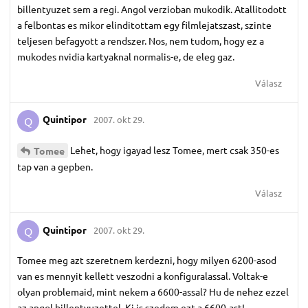
billentyuzet sem a regi. Angol verzioban mukodik. Atallitodott
a felbontas es mikor elinditottam egy filmlejatszast, szinte
teljesen befagyott a rendszer. Nos, nem tudom, hogy ez a
mukodes nvidia kartyaknal normalis-e, de eleg gaz.
Válasz
Quintipor
2007. okt 29.
Q
Lehet, hogy igayad lesz Tomee, mert csak 350-es
Tomee
tap van a gepben.
Válasz
Quintipor
2007. okt 29.
Q
Tomee meg azt szeretnem kerdezni, hogy milyen 6200-asod
van es mennyit kellett veszodni a konfiguralassal. Voltak-e
olyan problemaid, mint nekem a 6600-assal? Hu de nehez ezzel
az angol billentyuzettel. Ki is szedem ezt a 6600-ast!