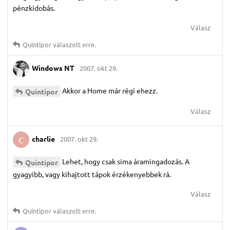
pénzkidobás.
Válasz
Quintipor
válaszolt erre.
Windows NT
2007. okt 29.
Akkor a Home már régi ehezz.
Quintipor
Válasz
charlie
2007. okt 29.
C
Lehet, hogy csak sima áramingadozás. A
Quintipor
gyagyibb, vagy kihajtott tápok érzékenyebbek rá.
Válasz
Quintipor
válaszolt erre.