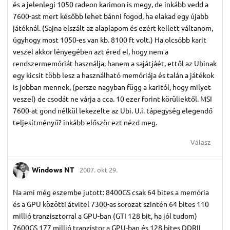
és a jelenlegi 1050 radeon karimon is megy, de inkább vedd a
7600-ast mert később lehet bánni fogod, ha elakad egy újabb
játéknál. (Sajna elszált az alaplapom és ezért kellett váltanom,
úgyhogy most 1050-es van kb. 8100 ft volt.) Ha olcsóbb karit
veszel akkor lényegében azt éred el, hogy nem a
rendszermemóriát használja, hanem a sajátjáét, ettől az Ubinak
egy kicsit több lesz a használható memóriája és talán a játékok
is jobban mennek, (persze nagyban függ a karitól, hogy milyet
veszel) de csodát ne várja a cca. 10 ezer forint körüliektől. MSI
7600-at gond nélkül lekezelte az Ubi. U.i. tápegység elegendő
teljesítményű? inkább először ezt nézd meg.
Válasz
Windows NT
2007. okt 29.
Na ami még eszembe jutott: 8400GS csak 64 bites a memória
és a GPU közötti átvitel 7300-as sorozat szintén 64 bites 110
millió tranzisztorral a GPU-ban (GTI 128 bit, ha jól tudom)
7600GS 177 millió tranzistor a GPU-ban és 128 bites DDRII