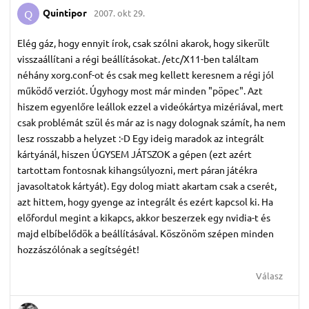
Quintipor
2007. okt 29.
Q
Elég gáz, hogy ennyit írok, csak szólni akarok, hogy sikerült
visszaállítani a régi beállításokat. /etc/X11-ben találtam
néhány xorg.conf-ot és csak meg kellett keresnem a régi jól
működő verziót. Úgyhogy most már minden "pöpec". Azt
hiszem egyenlőre leállok ezzel a videókártya mizériával, mert
csak problémát szül és már az is nagy dolognak számít, ha nem
lesz rosszabb a helyzet :-D Egy ideig maradok az integrált
kártyánál, hiszen ÚGYSEM JÁTSZOK a gépen (ezt azért
tartottam fontosnak kihangsúlyozni, mert páran játékra
javasoltatok kártyát). Egy dolog miatt akartam csak a cserét,
azt hittem, hogy gyenge az integrált és ezért kapcsol ki. Ha
előfordul megint a kikapcs, akkor beszerzek egy nvidia-t és
majd elbíbelődök a beállításával. Köszönöm szépen minden
hozzászólónak a segítségét!
Válasz