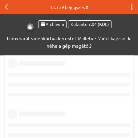
13
. /
59
bejegyzés
Archívum
Kubuntu 7.04 (KDE)
Linuxbarát videókártya kerestetik! illetve Miért kapcsol ki
néha a gép magától?