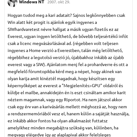
Windows NT
2007. okt 29.
Hogyan tudod meg a kari adatait? Sajnos legkönnyebben csak
Win alatt két progit is ajánlok egyik ingyenes a
SIWhardvaretest névre hallgat a másik ugyan fizetős ez az
Everest, ugyan ingyen letölthető, de bővebb teljesértékű infót
csak a licenc megvásásrlásával ad. (régebben volt teljesen
ingyenes a Home verzió a Everestben, talán még letölthető,
régebbihez a legutolsó verzió jó, újabbakhoz inkább az újabb
everest vagy a SIW). Ajánlatom menj fel a prohardverre és ott a
megfelelő fórumtopikba kérd meg a népet, hogy akinek van
olyan karija amit kinéztél magadnak, hogy készítsen egy
képernyőképet az everest a "Megjelenítés>GPU" oldalról és
küldje el mailbe, annakidején én is eszt csináltam amikor karit
néztem magamnak, vagy egy Riportot. Ha nem játszol akkor
csak egy érv van a karivásárlás mellett méghozzá az, hogy nem
a rendszermemóriából vesz el, hanem külön a sajátját használja,
ez inkább akkor fontos ha olyan alkalmazást futtatsz
amelyikhez minden megabájtra szükség van, különben, ha
megvagy elégedve így az alaplapival akkor felelsleges