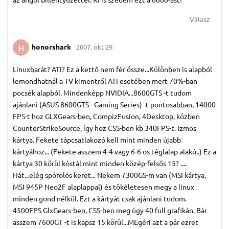
Válasz
honorshark
2007. okt 29.
H
Linuxbarát? ATI? Ez a kettő nem fér össze...Különben is alapból
lemondhatnál a TV kimentről ATI esetében mert 70%-ban
pocsék alapból. Mindenképp NVIDIA...8600GTS -t tudom
ajánlani (ASUS 8600GTS - Gaming Series) -t pontosabban, 14000
FPS-t hoz GLXGears-ben, CompizFusion, 4Desktop, közben
CounterStrikeSource, így hoz CSS-ben kb 340FPS-t. Izmos
kártya. Fekete tápcsatlakozó kell mint minden újabb
kártyához... (Fekete asszem 4-4 vagy 6-6 os téglalap alakú..) Ez a
kártya 30 körül kóstál mint minden közép-felsős 15? ....
Hát...elég spórolós keret... Nekem 7300GS-m van (MSI kártya,
MSI 945P Neo2F alaplappal) és tökéletesen megy a linux
minden gond nélkül. Ezt a kártyát csak ajánlani tudom.
4500FPS GlxGears-ben, CSS-ben meg úgy 40 full grafikán. Bár
asszem 7600GT -t is kapsz 15 körül...MEgéri azt a pár ezret