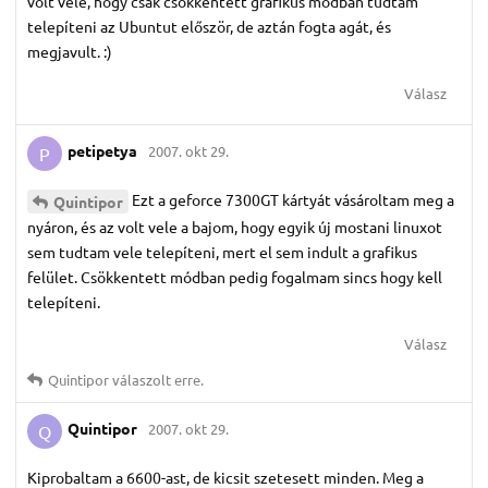
volt vele, hogy csak csökkentett grafikus módban tudtam
telepíteni az Ubuntut először, de aztán fogta agát, és
megjavult. :)
Válasz
petipetya
2007. okt 29.
P
Ezt a geforce 7300GT kártyát vásároltam meg a
Quintipor
nyáron, és az volt vele a bajom, hogy egyik új mostani linuxot
sem tudtam vele telepíteni, mert el sem indult a grafikus
felület. Csökkentett módban pedig fogalmam sincs hogy kell
telepíteni.
Válasz
Quintipor
válaszolt erre.
Quintipor
2007. okt 29.
Q
Kiprobaltam a 6600-ast, de kicsit szetesett minden. Meg a