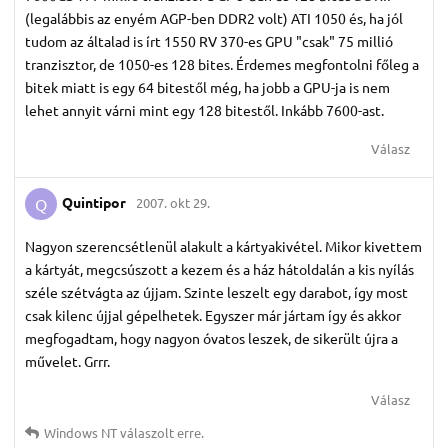
(legalábbis az enyém AGP-ben DDR2 volt) ATI 1050 és, ha jól
tudom az általad is írt 1550 RV 370-es GPU "csak" 75 millió
tranzisztor, de 1050-es 128 bites. Érdemes megfontolni főleg a
bitek miatt is egy 64 bitestől még, ha jobb a GPU-ja is nem
lehet annyit várni mint egy 128 bitestől. Inkább 7600-ast.
Válasz
Quintipor
2007. okt 29.
Q
Nagyon szerencsétlenül alakult a kártyakivétel. Mikor kivettem
a kártyát, megcsúszott a kezem és a ház hátoldalán a kis nyílás
széle szétvágta az újjam. Szinte leszelt egy darabot, így most
csak kilenc újjal gépelhetek. Egyszer már jártam így és akkor
megfogadtam, hogy nagyon óvatos leszek, de sikerült újra a
művelet. Grrr.
Válasz
Windows NT
válaszolt erre.