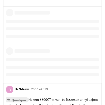
DcNdrew
2007. okt 29.
D
Nekem 6600GT-m van, és összesen annyi bajom
Quintipor