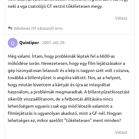
neki a vga csatolójú GT verzió tökéletesen megy.
Válasz
Windows NT
válaszolt erre.
Quintipor
2007. okt 29.
Q
Még valami. Írtam, hogy problémák léptek fel a 6600-as
működése során. Nevezetesen, hogy egy film lejátszásakor a
gép iszonyatosan lelassult és a kép is nagyon szét volt csúszva,
továbbá a billentyűzet is angolra váltott. Nos, az a helyzet,
hogy miután kivettem a kártyát és újra az integráltat
használom, a problémák megmaradtak. A billentyűzetkiosztást
sikerült visszaállítanom, de a felbontás állítására nincs
lehetőségem ugyanis csak egy mód létezik valamint a
filmlejátszás is ugyanolyan akadozó, mint a GF-nél. Hogyan
lehetséges ez, mikor azelőtt "tökéletesen" ment minden?
Válasz