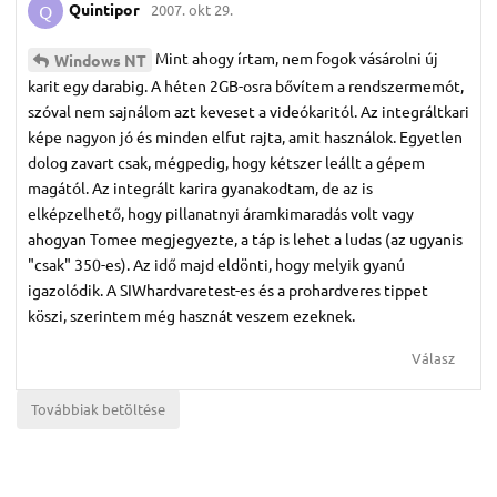
Quintipor
2007. okt 29.
Q
Mint ahogy írtam, nem fogok vásárolni új
Windows NT
karit egy darabig. A héten 2GB-osra bővítem a rendszermemót,
szóval nem sajnálom azt keveset a videókaritól. Az integráltkari
képe nagyon jó és minden elfut rajta, amit használok. Egyetlen
dolog zavart csak, mégpedig, hogy kétszer leállt a gépem
magától. Az integrált karira gyanakodtam, de az is
elképzelhető, hogy pillanatnyi áramkimaradás volt vagy
ahogyan Tomee megjegyezte, a táp is lehet a ludas (az ugyanis
"csak" 350-es). Az idő majd eldönti, hogy melyik gyanú
igazolódik. A SIWhardvaretest-es és a prohardveres tippet
köszi, szerintem még hasznát veszem ezeknek.
Válasz
Továbbiak betöltése